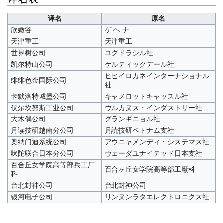
译名
原名
欣嫩谷
ゲ.ヘ.ナ.
天津重工
天津重工
世界树公司
ユグドラシル社
凯尔特山公司
ケルティックデール社
ヒヒイロカネインターナショナル
绯绯色金国际公司
社
卡默洛特城堡公司
キャメロットキャッスル社
伏尔坎努斯工业公司
ウルカヌス・インダストリー社
大木偶公司
グランギニョル社
月读技研越南分公司
月読技研ベトナム支社
奥纳门迪系统公司
アウニャメンディ・システマス社
吠陀联合日本分公司
ヴェーダユナイテッド日本支社
百合丘女学院高等部兵工厂
百合ヶ丘女学院高等部工廠科
科
台北封神公司
台北封神公司
银河电子公司
リンヌンラタエレクトロニクス社