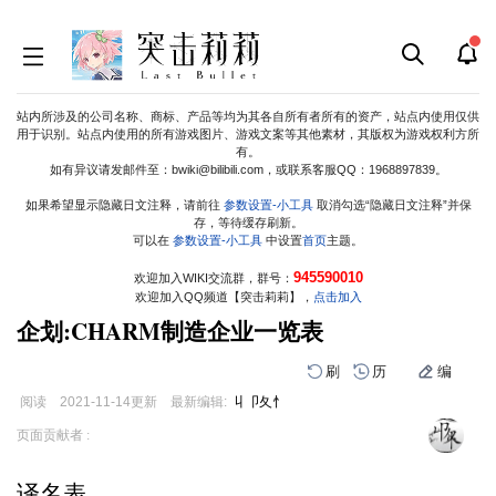
站内所涉及的公司名称、商标、产品等均为其各自所有者所有的资产，站点内使用仅供
用于识别。站点内使用的所有游戏图片、游戏文案等其他素材，其版权为游戏权利方所
有。
如有异议请发邮件至：bwiki@bilibili.com，或联系客服QQ：1968897839。
如果希望
显示
隐藏
日文注释，请前往
参数设置-小工具
取消
勾选
“隐藏日文注释”并保
存，等待缓存刷新。
可以在
参数设置-小工具
中设置
首页
主题。
945590010
欢迎加入WIKI交流群，群号：
欢迎加入QQ频道【突击莉莉】，
点击加入
企划:CHARM制造企业一览表
刷
历
编
阅读
2021-11-14
更新
最新编辑:
丩卩夂忄
跳
跳
页面贡献者 :
到
到
导
搜
译名表
航
索