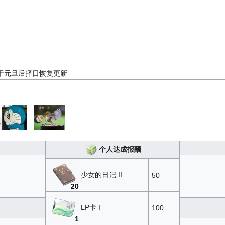
计于元旦后择日恢复更新
个人达成报酬
少女的日记 II
50
20
LP卡 I
100
1