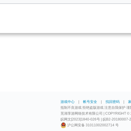
水拼图 II
750
10
硬币
800
70000
少女的日记 II
900
20
兵工技师护目镜 I
1000
1
硬币
1250
70000
游戏中心
|
帐号安全
|
找回密码
|
少女的日记 II
1500
抵制不良游戏 拒绝盗版游戏 注意自我保护 谨
15
芜湖享游网络技术有限公司 | COPYRIGHT © 2009-
皖网文[2023]1840-026号 | 皖B2-20180007-
LP卡 I
1750
沪公网安备 31011002002714 号