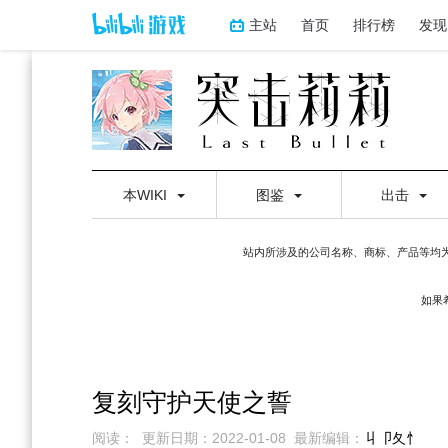
主站
首页
排行榜
发现
本WIKI
图鉴
出击
站内所涉及的公司名称、商标、产品等均
如果
复刻守护天使之誓
阅读：
更新日期：
2022-01-08
最新编辑：
丩卩夂忄