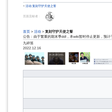
<
活动:复刻守护天使之誓
跳
跳
到
到
页面贡献者 :
导
搜
航
索
首页
>
活动
>
复刻守护天使之誓
公告：由于繁重的期末季ddl，本wiki暂时停止更新，预
九碎笛
2022.12.16