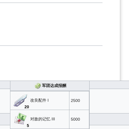
军团达成报酬
改良配件 I
2500
20
对敌的记忆 III
5000
5