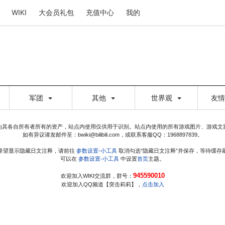
WIKI
大会员礼包
充值中心
我的
军团
其他
世界观
友
为其各自所有者所有的资产，站点内使用仅供用于识别。站点内使用的所有游戏图片、游戏文
如有异议请发邮件至：bwiki@bilibili.com，或联系客服QQ：1968897839。
希望
显示
隐藏
日文注释，请前往
参数设置-小工具
取消
勾选
“隐藏日文注释”并保存，等待缓存
可以在
参数设置-小工具
中设置
首页
主题。
945590010
欢迎加入WIKI交流群，群号：
欢迎加入QQ频道【突击莉莉】，
点击加入