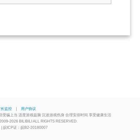
锻炼的记忆 III
35000
5
随机发生器
40000
50
CHARM升压器
45000
1
改良配件 I
50000
20
扫荡券
57500
5
家长监控
|
用户协议
对敌的记忆 III
65000
防受骗上当 适度游戏益脑 沉迷游戏伤身 合理安排时间 享受健康生活
5
2026 BILIBILI ALL RIGHTS RESERVED.
2 | 皖ICP证：皖B2-20180007
随机发生器
72500