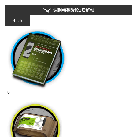
达到精英阶段1后解锁
4→5
6
技巧概要·卷2