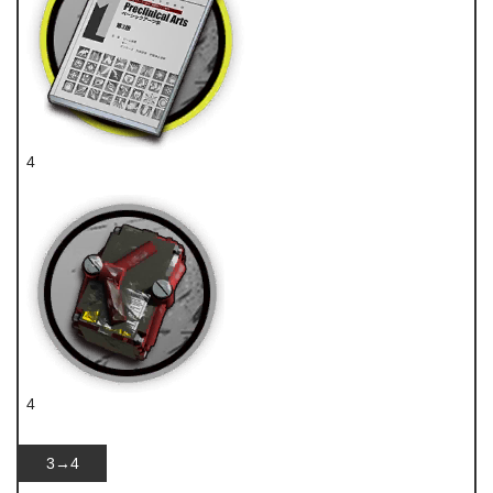
4
技巧概要·卷1
4
破损装置
3→4