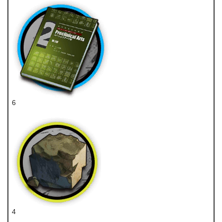
6
技巧概要·卷2
4
固源岩