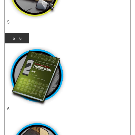
5
糖
5→6
6
技巧概要·卷2