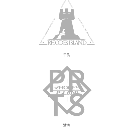
干员
活动