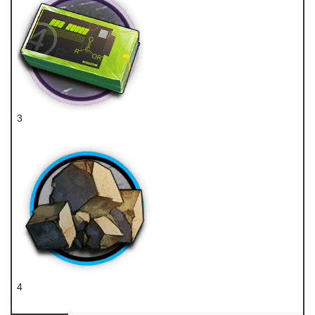
3
聚酸酯块
4
固源岩组