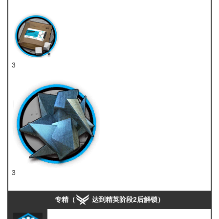
技巧概要·卷3
3
糖组
3
异铁组
专精（
达到精英阶段2后解锁）