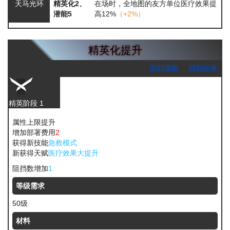
天马光环
精英化2、
在场时，全地图的友方单位医疗效果提
潜能5
高12%
（+2%）
精英化提升
回到顶部
回到目录
精英阶段 1
属性上限提升
增加部署费用
2
获得新技能
急救模式
新获得天赋
医疗效果大提升
阻挡数增加
1
等级需求
50级
材料