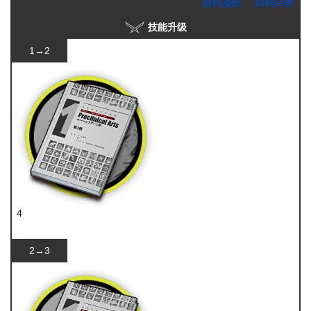
回到顶部
回到目录
技能升级
1→2
4
技巧概要·卷1
2→3