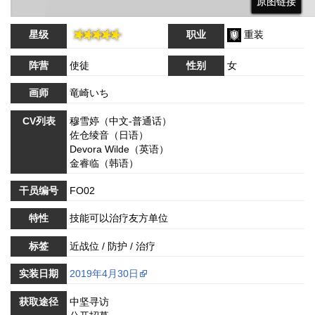
原图链接
原图链接
原图链接
星级
职业
重装
阵营
使徒
性别
女
画师
竜崎いち
CV列表
穆雪婷（中文-普通话）
佐仓绫音（日语）
Devora Wilde（英语）
金睿临（韩语）
干员编号
FO02
特性
技能可以治疗友方单位
标签
近战位 / 防护 / 治疗
实装日期
2019年4月30日
获取途径
中坚寻访