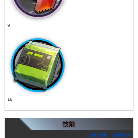
9
白马醇
16
聚酸酯组
技能
回到顶部
回到目录