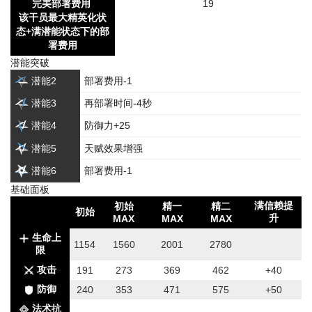
完美部署费用
19
该干员最大精英化状
态+满潜能状态下的部
署费用
潜能突破
潜能2
部署费用-1
潜能3
再部署时间-4秒
潜能4
防御力+25
潜能5
天赋效果增强
潜能6
部署费用-1
基础面板
满信赖提
初始
精一
精二
初始
升
MAX
MAX
MAX
生命上
1154
1560
2001
2780
限
攻击
191
273
369
462
+40
防御
240
353
471
575
+50
法术抗