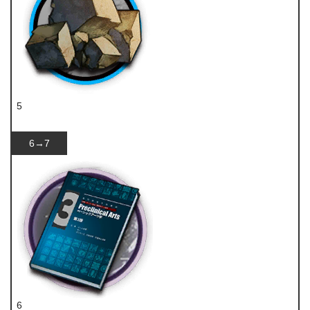
5
固源岩组
6→7
6