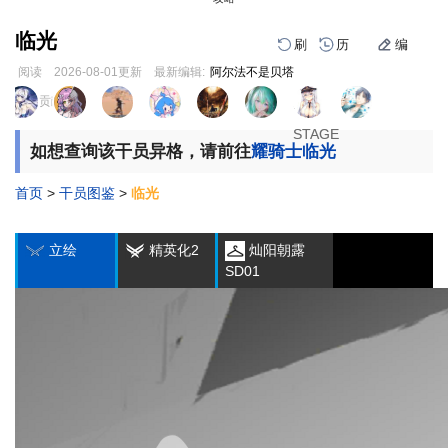
临光
刷
历
编
阅读
2026-08-01
更新
最新编辑:
阿尔法不是贝塔
跳
跳
页面贡献者 :
1
2
3
到
到
导
搜
STAGE
STAGE
STAGE
如想查询该干员异格，请前往
耀骑士临光
航
索
首页
>
干员图鉴
>
临光
编
刷
历
立绘
精英化2
灿阳朝露
SD01