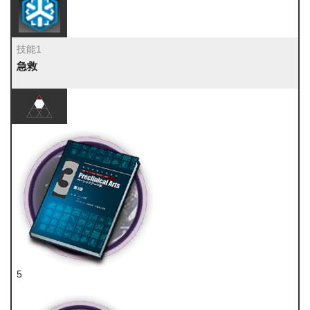
技能1
急救
5
技巧概要·卷3