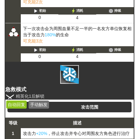
可充能2次
初始
消耗
持续
0
4
下一次攻击会为周围血量不足一半的一名友方单位恢复相
当于攻击力
180%
的生命
可充能3次
初始
消耗
持续
0
4
急救模式
精英化1后解锁
自动回复
手动触发
攻击范围
等级
描述
1
攻击力
+20%
，停止攻击并专心对周围友方角色进行治疗