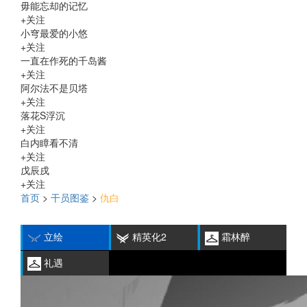
毋能忘却的记忆
+关注
小穹最爱的小悠
+关注
一直在作死的千岛酱
+关注
阿尔法不是贝塔
+关注
落花S浮沉
+关注
白内瞕看不清
+关注
戊辰戌
+关注
首页
>
干员图鉴
>
仇白
编
刷
历
立绘
精英化2
霜林醉
礼遇