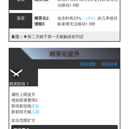
法移动
1.5秒
落英
精英化2、
攻击时有23%
（+3%）
的几率使目
潜能3
标
束缚
无法移动
1.5秒
备注：
◈第二天赋于第一天赋触发前判定
精英化提升
回到顶部
回到目录
精英阶段 1
属性上限提升
增加部署费用
2
获得新技能
承影
新获得天赋
入隙
攻击范围扩大