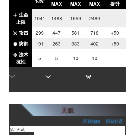
初始
MAX
MAX
MAX
提升
生命
1041
1488
1959
2480
上限
攻击
299
447
581
718
+50
防御
191
263
333
402
+50
法术
5
5
10
10
抗性
攻击范围
初始
精英化1
精英化2
天赋
回到顶部
回到目录
第1天赋