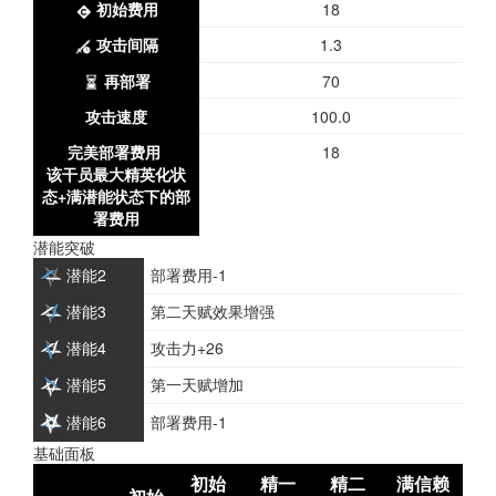
初始费用
18
攻击间隔
1.3
再部署
70
攻击速度
100.0
完美部署费用
18
该干员最大精英化状
态+满潜能状态下的部
署费用
潜能突破
潜能2
部署费用-1
潜能3
第二天赋效果增强
潜能4
攻击力+26
潜能5
第一天赋增加
潜能6
部署费用-1
基础面板
初始
精一
精二
满信赖