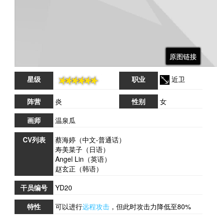
原图链接
原图链接
原图链接
原图链接
星级
职业
近卫
阵营
炎
性别
女
画师
温泉瓜
CV列表
蔡海婷（中文-普通话）
寿美菜子（日语）
Angel Lin（英语）
赵玄正（韩语）
干员编号
YD20
特性
可以进行
远程攻击
，但此时攻击力降低至80%