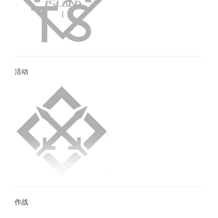
活动
作战