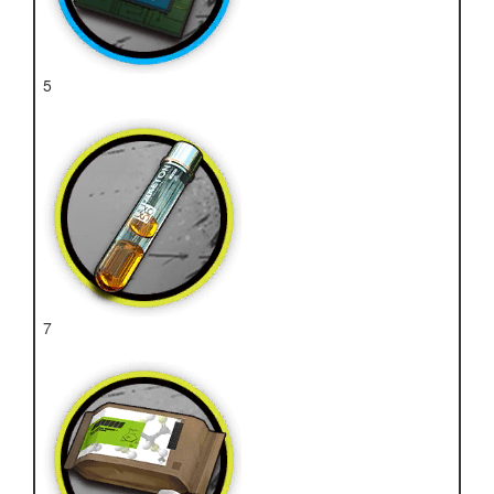
5
近卫芯片
7
酮凝集