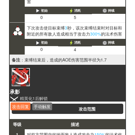
害
初始
消耗
持续
0
5
下次攻击使目标束缚
3
秒，该次束缚结束时对目标和
附近的所有敌人造成相当于攻击力
300%
的法术伤害
初始
消耗
持续
0
4
备注
：束缚结束后，造成的AOE伤害范围半径为1.7
承影
精英化1后解锁
攻击回复
手动触发
攻击范围
等级
描述
1
对前方范围内的地面敌人造成攻击力
150%
的法术伤