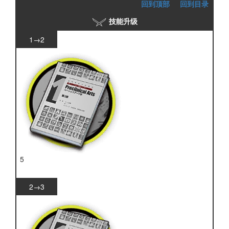
回到顶部
回到目录
技能升级
1→2
5
技巧概要·卷1
2→3