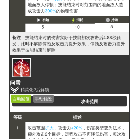
地面敌人停顿；技能结束时对范围内的地面敌人造
成攻击力
300%
的物理伤害
初始
消耗
持续
5
5
10
备注
：技能结束时的伤害实际于技能初次攻击后4.88秒触
发，此时不解除停顿及攻击力提升效果，停顿及攻击力提升
效果于技能结束时解除
问雪
精英化2后解锁
自动回复
手动触发
攻击范围
等级
描述
1
攻击范围
扩大
，攻击力
+20%
，伤害类型变为法术，
额外攻击2个目标，远程攻击不再降低伤害，每次攻