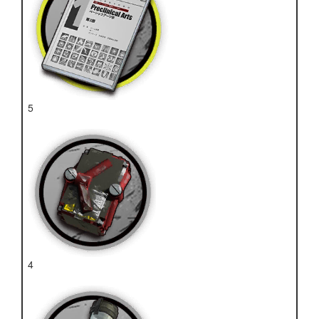
5
技巧概要·卷1
4
破损装置