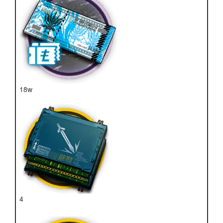
18w
龙门币
4
近卫双芯片