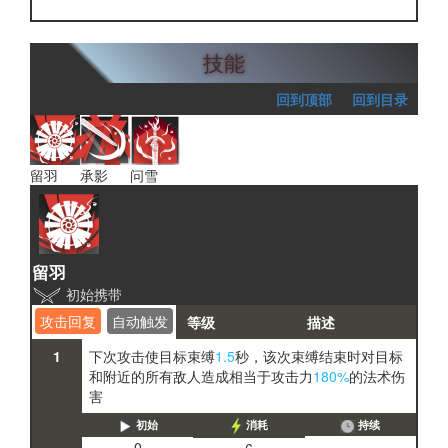
三水锰矿
技能
回到顶部
回到目录
留羽
承影
问雪
留羽
初始携带
攻击回复
自动触发
等级
描述
1
下次攻击使目标束缚
1.5
秒，该次束缚结束时对目标
和附近的所有敌人造成相当于攻击力
180%
的法术伤
害
初始
消耗
持续
0
6