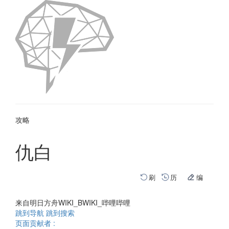
攻略
仇白
刷
历
编
来自明日方舟WIKI_BWIKI_哔哩哔哩
跳到导航
跳到搜索
页面贡献者 :