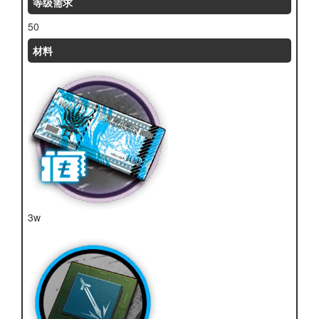
等级需求
50
材料
3w
龙门币