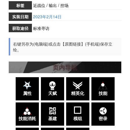
标签
近战位 / 输出 / 控场
实装日期
2023年2月14日
获取途径
标准寻访
右键另存为(电脑端)或点击【原图链接】(手机端)保存立
绘。
页内导航
属性
天赋
精英化
技能
技能消耗
基建
模组
密录