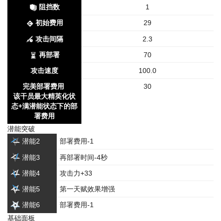
阻挡数
1
初始费用
29
攻击间隔
2.3
再部署
70
攻击速度
100.0
完美部署费用
30
该干员最大精英化状
态+满潜能状态下的部
署费用
潜能突破
潜能2
部署费用-1
潜能3
再部署时间-4秒
潜能4
攻击力+33
潜能5
第一天赋效果增强
潜能6
部署费用-1
基础面板