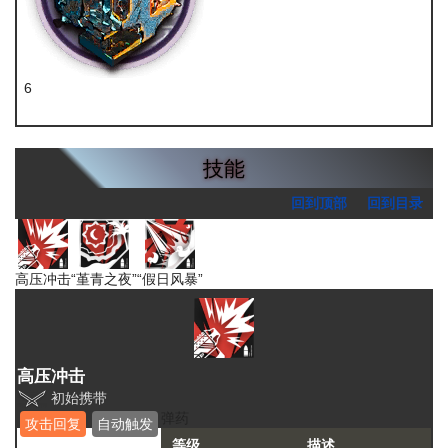
6
炽合金块
技能
回到顶部
回到目录
高压冲击
“堇青之夜”
“假日风暴”
高压冲击
初始携带
弹药
攻击回复
自动触发
等级
描述