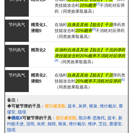
[2]
类技能攻击时
20%概率
不消耗对应弹
药（同类效果取最高）
节约风气
精英化1、
在场时
自身及其他【狙击】干员
弹药类
[3]
潜能5
技能攻击时
20%概率
不消耗对应弹药
（同类效果取最高）
节约风气
精英化2
在场时自身及其他【狙击】干员的弹药
类技能攻击时20%概率不消耗对应弹药
[4]
（同类效果取最高）
节约风气
精英化2、
在场时
自身及其他【狙击】干员
弹药类
[5]
潜能5
技能攻击时
20%概率不消耗对应弹药
（同类效果取最高）
备注：
◈可被节弹的干员
：
假日威龙陈
,
提丰
,
灰烬
,
熔泉
,
维什戴尔
,
蕾
缪安
,
隐现
◈
模组X
可被节弹的干员
：
假日威龙陈
,
凯尔希·思衡托
,
提丰
,
新
约能天使
,
流明
,
灰烬
,
烛煌
,
熔泉
,
维什戴尔
,
维伊
,
艾拉
,
蕾缪安
,
隐现