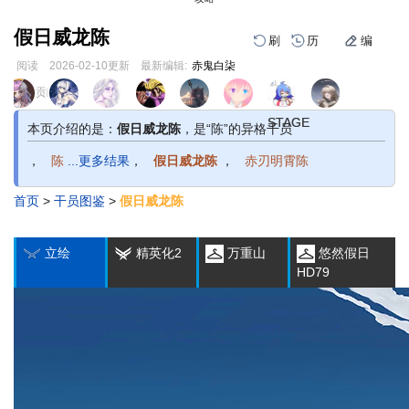
假日威龙陈
刷
历
编
阅读
2026-02-10
更新
最新编辑:
赤鬼白柒
跳
跳
页面贡献者 :
1
2
3
1
2
3
到
到
导
搜
STAGE
STAGE
STAGE
STAGE
STAGE
STAGE
本页介绍的是：
假日威龙陈
，是“陈”的异格干员
航
索
，
陈
...更多结果
，
假日威龙陈
，
赤刃明霄陈
首页
>
干员图鉴
>
假日威龙陈
编
刷
历
立绘
精英化2
万重山
悠然假日
HD79