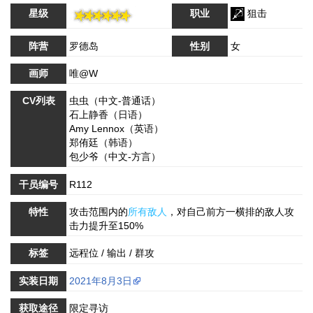
星级
职业
狙击
阵营
罗德岛
性别
女
画师
唯@W
CV列表
虫虫（中文-普通话）
石上静香（日语）
Amy Lennox（英语）
郑侑廷（韩语）
包少爷（中文-方言）
干员编号
R112
特性
攻击范围内的
所有敌人
，对自己前方一横排的敌人攻
击力提升至150%
标签
远程位 / 输出 / 群攻
实装日期
2021年8月3日
获取途径
限定寻访