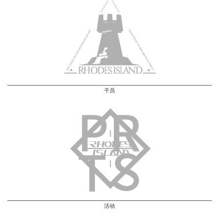
干员
活动