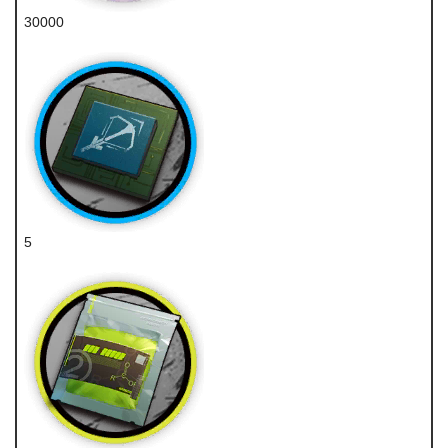
30000
龙门币
5
狙击芯片