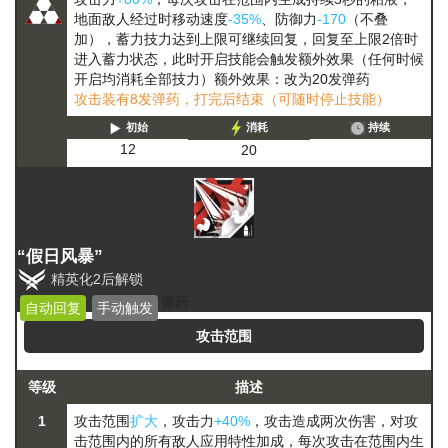
地面敌人经过时移动速度
-35%
、防御力
-170
（不叠
加），
蓄力
技力达到上限可继续回复，回复至上限2倍时
进入蓄力状态，此时开启技能会触发额外效果（任何时候
开启均消耗全部技力）
额外效果：改为20发弹药
攻击装有8发弹药，打完后结束（可随时停止技能）
初始
消耗
持续
12
20
“假日风暴”
精英化2后解锁
弹药
自动回复
手动触发
攻击范围
等级
描述
1
攻击范围
扩大
，攻击力
+40%
，攻击造成两次伤害，对攻
击范围内的所有敌人应用特性加成，每次攻击在范围内生