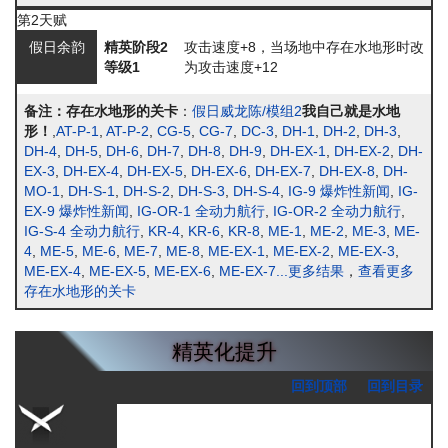
第2天赋
假日余韵
精英阶段2
攻击速度+8，当场地中存在水地形时改
等级1
为攻击速度+12
备注：
存在水地形的关卡
：
假日威龙陈/模组2
我自己就是水地
形！
,
AT-P-1
,
AT-P-2
,
CG-5
,
CG-7
,
DC-3
,
DH-1
,
DH-2
,
DH-3
,
DH-4
,
DH-5
,
DH-6
,
DH-7
,
DH-8
,
DH-9
,
DH-EX-1
,
DH-EX-2
,
DH-
EX-3
,
DH-EX-4
,
DH-EX-5
,
DH-EX-6
,
DH-EX-7
,
DH-EX-8
,
DH-
MO-1
,
DH-S-1
,
DH-S-2
,
DH-S-3
,
DH-S-4
,
IG-9 爆炸性新闻
,
IG-
EX-9 爆炸性新闻
,
IG-OR-1 全动力航行
,
IG-OR-2 全动力航行
,
IG-S-4 全动力航行
,
KR-4
,
KR-6
,
KR-8
,
ME-1
,
ME-2
,
ME-3
,
ME-
4
,
ME-5
,
ME-6
,
ME-7
,
ME-8
,
ME-EX-1
,
ME-EX-2
,
ME-EX-3
,
ME-EX-4
,
ME-EX-5
,
ME-EX-6
,
ME-EX-7
...更多结果
，
查看更多
存在水地形的关卡
精英化提升
回到顶部
回到目录