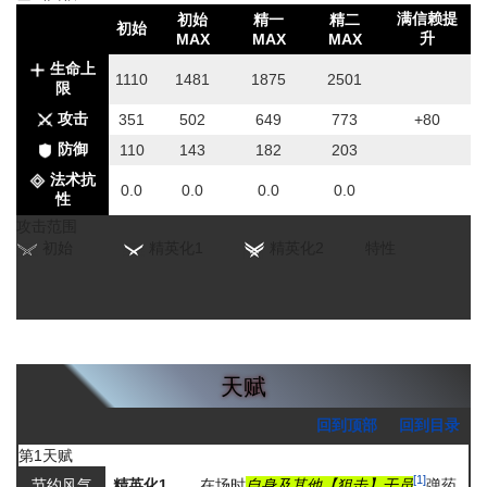
满信赖提
初始
精一
精二
初始
升
MAX
MAX
MAX
生命上
1110
1481
1875
2501
限
攻击
351
502
649
773
+80
防御
110
143
182
203
法术抗
0.0
0.0
0.0
0.0
性
攻击范围
初始
精英化1
精英化2
特性
天赋
回到顶部
回到目录
第1天赋
[1]
节约风气
精英化1
在场时
自身及其他【狙击】干员
弹药