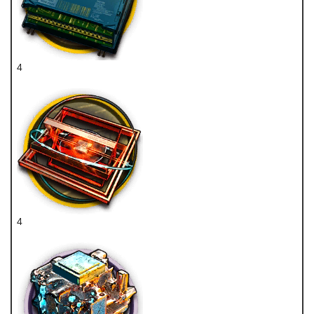
4
狙击双芯片
4
双极纳米片