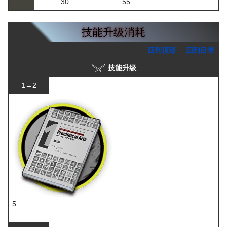
30
55
技能升级消耗
回到顶部
回到目录
技能升级
1→2
5
技巧概要·卷1