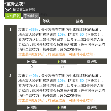
“堇青之夜”
精英化1后解锁
弹药
自动回复
手动触发
等级
描述
1
攻击力
+35%
，每次攻击在范围内生成持续5秒的粘液，
地面敌人经过时移动速度
-10%
、防御力
-50
（不叠加），
蓄力
技力达到上限可继续回复，回复至上限2倍时进入蓄
力状态，此时开启技能会触发额外效果（任何时候开启均
消耗全部技力）
额外效果：改为20发弹药
攻击装有8发弹药，打完后结束（可随时停止技能）
初始
消耗
持续
0
30
2
攻击力
+40%
，每次攻击在范围内生成持续5秒的粘液，
地面敌人经过时移动速度
-10%
、防御力
-50
（不叠加），
蓄力
技力达到上限可继续回复，回复至上限2倍时进入蓄
力状态，此时开启技能会触发额外效果（任何时候开启均
消耗全部技力）
额外效果：改为20发弹药
攻击装有8发弹药，打完后结束（可随时停止技能）
初始
消耗
持续