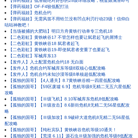
【弹药福娃】低潜能绝对好抄的25级详细攻略，桃金娘满潜即可
【弹药福娃】OF-F4较低配打法
【弹药福娃】危机合约
【弹药福娃】无需风笛不用铃兰没有凹点利刃行动23级！信仰白
咕咕神教吧！
【当场被捕的大肥咕】明日方舟黄铁行动单专三危机18
【二色彩虹】黄铁峡谷17 不管怎样也要让弑君起飞的屑博士
【二色彩虹】黄铁峡谷18 弑君者起飞
【二色彩虹】黄铁峡谷19-即使弑君者变重了也要起飞
【二色彩虹】军械库东13
【发件人】入土配置危机合约18 无白面
【发件人】危机合约军械库东等级8双核心低配攻略
【发件人】危机合约未知沙漠等级8单核超低配攻略
【孤独的国哥】【4人通关】8.7黄铁峡谷精一四星低配攻略
【孤独的国哥】【59区废墟 6.9】危机等级8无精二无五六星低配
攻略
【孤独的国哥】【Ⅲ级飞机】8.10军械库东危机8低配攻略
【孤独的国哥】【Ⅲ级攻击】8.6新街危机8无精二无56星低配攻
略
【孤独的国哥】【Ⅲ级加攻】8.9破碎大道危机8无精二无56星低
配攻略
【孤独的国哥】【纯杜宾队】黄铁峡谷危机等级10通关！
【孤独的国哥】【荒漠 6.11】源石虫Ⅲ级加强的危机等级8低配攻