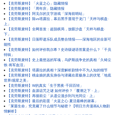
【克劳斯麦特】「火蓝之心」隐藏情报
【克劳斯麦特】「周年庆」隐藏情报
【克劳斯麦特】阿戈尔的文字游戏「深海前哨站」
【克劳斯麦特】陈vs塔露拉，幕后黑手显现于龙门「天秤与棋盘·
上」
【克劳斯麦特】全网首发：超脱棋局，放眼沙盘「天秤与棋盘·
下」
【克劳斯麦特】日落即逝乐队成员整合情报——深海地区的全新可
能性
【克劳斯麦特】如何评价凯尔希？史诗级谜语答案是什么？「干员
特辑」
【克劳斯麦特】史上最悠远的军魂，乌萨斯战争史的真相「久铸尘
铁·将军血泪」
【克劳斯麦特】塔露拉的真相？深度解析剧情中不为人知的细节
【克劳斯麦特】桃金娘的真实身份与潜藏在星极身上的伏笔「地底
世界/观星之美」
【克劳斯麦特】W的真实「生于黑夜·千回百转」
【克劳斯麦特】血源诅咒之谜 如何评价？「覆潮之下 · 上」
【克劳斯麦特】再循前尘「从遗尘漫步到与光同尘 · 上」
【克劳斯麦特】最后的彩蛋「火蓝之心·夏活最棒的谢幕」
「莱茵生命」究竟藏了什么细节与秘密？【明日方舟漫画&人物剧
情解析】