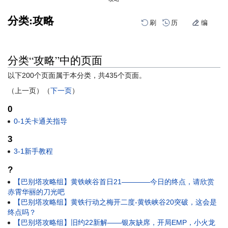
分类:攻略
刷
历
编
分类“攻略”中的页面
跳
跳
到
到
以下200个页面属于本分类，共435个页面。
导
搜
航
索
（上一页）（
下一页
）
0
0-1关卡通关指导
3
3-1新手教程
?
【巴别塔攻略组】黄铁峡谷首日21————今日的终点，请欣赏
赤霄华丽的刀光吧
【巴别塔攻略组】黄铁行动之梅开二度-黄铁峡谷20突破，这会是
终点吗？
【巴别塔攻略组】旧约22新解——银灰缺席，开局EMP，小火龙