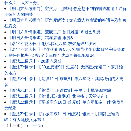
什么？「入木三分」
【明日方舟考据向】空弦身上那些令你意想不到的细致塑造！详解
空弦的人物内核
【明日方舟考据向】新角度解读！第八章人物背后的神话色彩和象
征意义
【明日方舟情报姬】荒废工厂 首日难度18 过图思路
【明日方舟情报姬】霜冻废墟 难度8
【名字不能太长-】彩六联动六星-灰烬超详尽测评
【名字不能太长-】优化优化再优化 将细节优化到极致的完美答卷
无需任何概率 仅需3个专三即可达成的较低配版24
【魔法Zc目录】7.28霜冻废墟
【魔法Zc目录】【59区废墟9日·难度8】无高星/无精二：梦开始
的地方
【魔法Zc目录】【荒漠11日·难度8】单六星龙：其实我们的人更
多
【魔法Zc目录】【荒漠31日·难度8】平民：土地资源紧缺
【魔法Zc目录】【荒漠5日·难度8】龙单核：天堂制造！
【魔法Zc目录】【军械库东10日·难度8】单六星银灰：此恨绵绵
无绝期
【魔法Zc目录】【军械库东11日·难度8】银灰：阴间路上谁为
峰？有人危楼兵库东！
（上一页）（
下一页
）