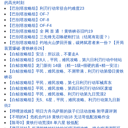
的高光时刻
【巴别塔攻略组】利刃行动常驻合约难度23
【巴别塔攻略组】OF-7
【巴别塔攻略组】OF-8
【巴别塔攻略组】OF-F4
【巴别塔攻略组】全 网 首 通 ！黄铁峡谷旧约19
【巴别塔攻略组】三先锋无召唤硬刚打法（结尾有彩蛋？）
【巴别塔攻略组】灼地火山梦回开服，碳烤弑君者来一份？【开局
装置爆破-黄铁峡谷26】
【白鲸攻略组】安洁：所以说，不要走A
【白鲸攻略组】仅8人，平民，难民攻略，第六日利刃行动中转站
【白鲸攻略组】龙门新街 14级 （精一1级+很硬的盾+精一安洁）
【白鲸攻略组】平民，难民攻略。不屑带满，利刃行动第⑩日黄铁
峡谷
【白鲸攻略组】平民，难民攻略，第七日利刃行动军械库东
【白鲸攻略组】平民，难民攻略，第四日利刃行动59区废墟
【白鲸攻略组】平民，难民攻略。利刃行动第九日荒漠2
【白鲸攻略组】无5、6星，平民，难民攻略。利刃行动第九日新
街2
【哔哩游戏姬】明日方舟乌萨斯的孩子们活动攻略 附早露评测
【不明的K】危机合约18 黄铁行动18 无洁哥低配攻略作业
【陈哥0】黄铁行动荒漠8 单六星 较低配