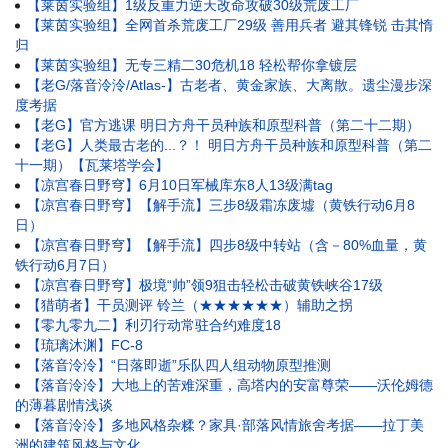
【莱茵实验组】1级反重力逆天改命攻破30级荒废工厂
【莱茵实验组】全网首杀荒废工厂29级 善用兵者 避其锋锐 击其惰
归
【莱茵实验组】无专三精二30危机18 轻松帮你拿镀层
【老G/落音泠泠/Atlas-】古老者、黄金家族、大离散。遗尘漫步深
度考据
【老G】官方逃课 明日方舟干员种族和原型科普（第二十二期）
【老G】人类最古老的...？！ 明日方舟干员种族和原型科普（第二
十一期）【瓦莱塔学会】
【凉宫春日野穹】6月10日军械库东8人13级满tag
【凉宫春日野穹】【解手流】三步8级霜冻废墟（黄铁行动6月8
日）
【凉宫春日野穹】【解手流】四步8级中转站（含－80%血量，黄
铁行动6月7日）
【凉宫春日野穹】极境“帅”领9狙击轻松击破黄铁峡谷17级
【猎萌者】干员测评 铃兰（★★★★★★）辅助之拐
【零九零九二】利刃行动常驻合约难度18
【琉璃沐渊】FC-8
【落音泠泠】“日落即逝”乐队四人组动物原型推测
【落音泠泠】大地上的苦难深重，高塔内的安富尊荣——沃伦姆德
的薄暮剧情浅谈
【落音泠泠】多地风格杂糅？家具·部落风情旅舍考据——拉丁美
洲的建筑风格与文化