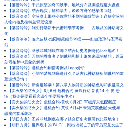
【落音泠泠】干员原型的奇闻轶事、地域分布及濒危程度大盘点
【落音泠泠】结合现实，解构暴力，谈谈方舟的感染者问题
【落音泠泠】空弦身上那些令你意想不到的细致塑造！详解空弦的
人物内核及拉特兰背景设定
【落音泠泠】利刃行动新干员蜜蜡细节考据——古埃及的神话与文
化
【落音泠泠】临光皮肤·灿阳朝露细节考据 ——红白玫瑰与圣玛嘉
烈
【落音泠泠】圣苏菲城到底在哪？结合历史考据哥伦比亚地名！
【落音泠泠】万物的吞食者？刻俄柏和博士形象来源的猜想，以及
刻俄柏梦中意象的解析
【落音泠泠】危机合约剧情考据及Logo分析
【落音泠泠】小刻的梦境到底是什么？从古代神话解析刻俄柏的灰
蕈迷境剧情！
【落音泠泠】新角度解读！第八章人物背后的神话色彩和象征意义
【卖火柴的防火女】6月6日 危机合约 黄铁行动 新街14 不 要 恐
慌（我倒是要看看这四个字要写多少次）
【卖火柴的防火女】危机合约-黄铁 6月2日 军械库东低配碾压
【卖火柴的防火女】危机合约-黄铁 6月4日未知荒漠低配 天使与
恶魔的欢乐靶场
【明日方舟】圣苏菲城到底在哪？结合历史考据哥伦比亚地名！
【明日方舟】世界观中的“BUG”，刚出场就亡了的背后究竟发生了