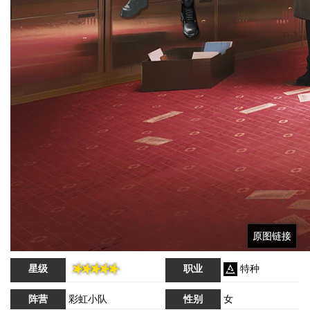
原图链接
原图链接
原图链接
星级
职业
特种
阵营
彩虹小队
性别
女