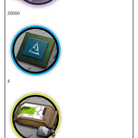
20000
龙门币
4
特种芯片