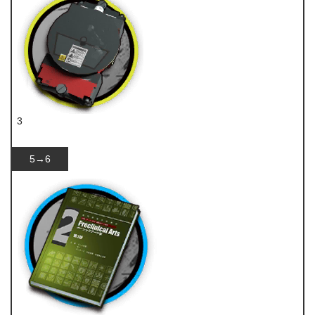
3
装置
5→6