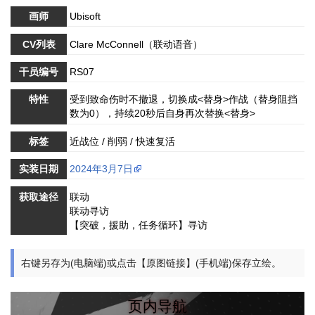
画师
Ubisoft
CV列表
Clare McConnell（联动语音）
干员编号
RS07
特性
受到致命伤时不撤退，切换成<替身>作战（替身阻挡
数为0），持续20秒后自身再次替换<替身>
标签
近战位 / 削弱 / 快速复活
实装日期
2024年3月7日
获取途径
联动
联动寻访
【突破，援助，任务循环】寻访
右键另存为(电脑端)或点击【原图链接】(手机端)保存立绘。
页内导航