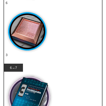
6
技巧概要·卷2
3
研磨石
6→7