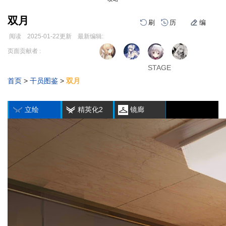
双月
刷
历
编
阅读
2025-01-22
更新
最新编辑:
跳
跳
页面贡献者 :
1
2
3
到
到
导
搜
STAGE
STAGE
STAGE
航
索
首页
>
干员图鉴
>
双月
编
刷
历
立绘
精英化2
镜廊