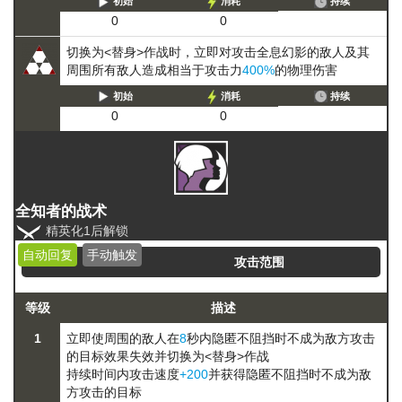
初始
消耗
持续
0
0
切换为<替身>作战时，立即对攻击全息幻影的敌人及其
周围所有敌人造成相当于攻击力
400%
的物理伤害
初始
消耗
持续
0
0
全知者的战术
精英化1后解锁
自动回复
手动触发
攻击范围
等级
描述
1
立即使周围的敌人在
8
秒内
隐匿
不阻挡时不成为敌方攻击
的目标
效果失效并切换为<替身>作战
持续时间内攻击速度
+200
并获得
隐匿
不阻挡时不成为敌
方攻击的目标