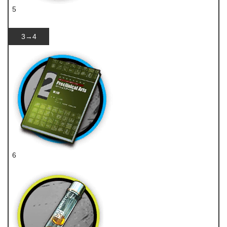
5
异铁碎片
3→4
6
技巧概要·卷2