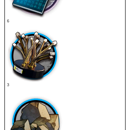
6
技巧概要·卷3
3
褐素纤维