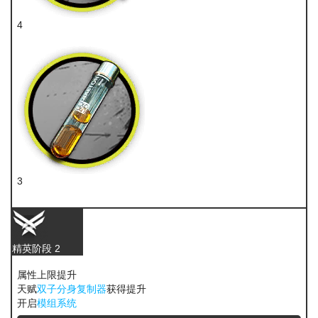
4
糖
3
酮凝集
精英阶段 2
属性上限提升
天赋
双子分身复制器
获得提升
开启
模组系统