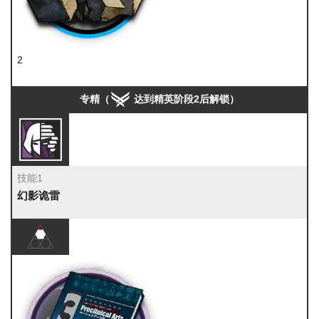
2
固源岩组
专精（
达到精英阶段2后解锁）
技能1
幻影诡雷