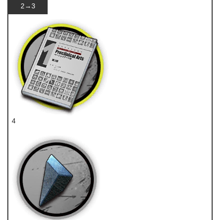
2→3
4
技巧概要·卷1