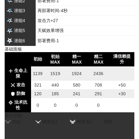
潜能2
部署费用-1
潜能3
再部署时间-4秒
潜能4
攻击力+27
潜能5
天赋效果增强
潜能6
部署费用-1
基础面板
满信赖提
初始
精一
精二
初始
升
MAX
MAX
MAX
生命上
1139
1519
1924
2436
限
攻击
321
440
580
708
+50
防御
120
185
241
291
+30
法术抗
0
0
0
0
性
攻击范围
初始
精英化1
精英化2
特性