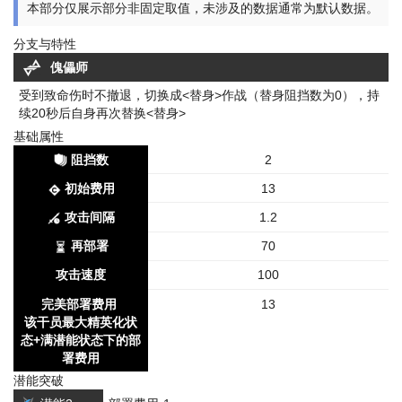
本部分仅展示部分非固定取值，未涉及的数据通常为默认数据。
分支与特性
傀儡师
受到致命伤时不撤退，切换成<替身>作战（替身阻挡数为0），持
续20秒后自身再次替换<替身>
基础属性
阻挡数
2
初始费用
13
攻击间隔
1.2
再部署
70
攻击速度
100
完美部署费用
13
该干员最大精英化状
态+满潜能状态下的部
署费用
潜能突破