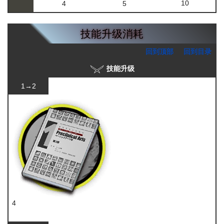
10
4
5
技能升级消耗
回到顶部
回到目录
技能升级
1→2
4
技巧概要·卷1