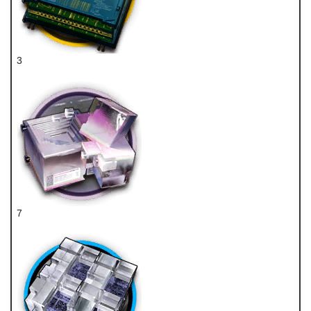
3
特种双芯片
7
转质盐聚块