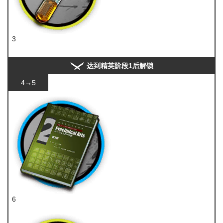
3
酮凝集
达到精英阶段1后解锁
4→5
6
技巧概要·卷2