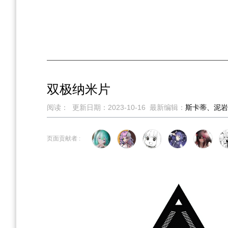
双极纳米片
阅读：
更新日期：
2023-10-16
最新编辑：
斯卡蒂、泥岩
跳
跳
到
到
页面贡献者 :
导
搜
航
索