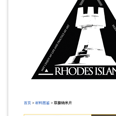
首页
>
材料图鉴
>
双极纳米片
编
刷
历