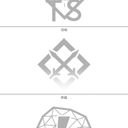
活动
作战