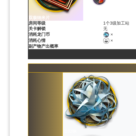
双极纳米片
房间等级
1个3级加工站
关卡解锁
无
×
消耗龙门币
×
消耗心情
副产物产出概率
D32钢