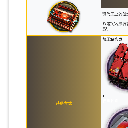
现代工业的创
对范围内源石
能。
加工站合成
1
改量装置
获得方式