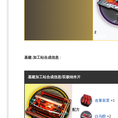
2
白马醇
基建-加工站合成信息
：
基建加工站合成信息/双极纳米片
改量装置
×1
配方
白马醇
×2