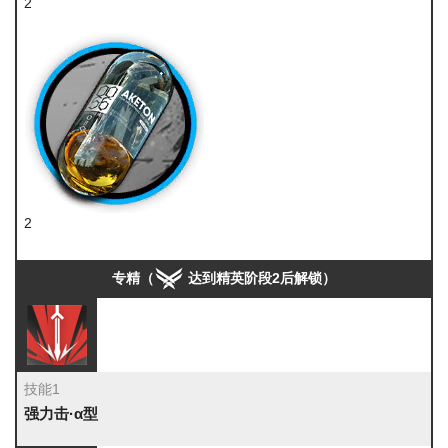
2
技巧概要·卷3
2
酮凝集组
专精（
达到精英阶段2后解锁）
技能1
强力击·α型