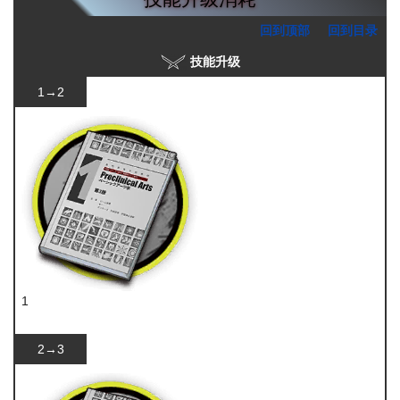
回到顶部
回到目录
技能升级
1→2
1
技巧概要·卷1
2→3