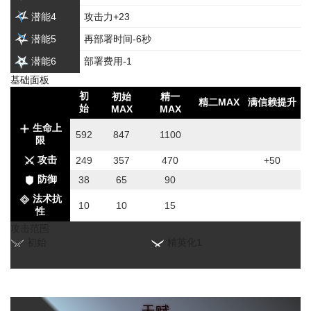
潜能4
攻击力+23
潜能5
再部署时间-6秒
潜能6
部署费用-1
基础面板
初
初始
精一
精二MAX
满信赖提升
始
MAX
MAX
生命上
592
847
1100
限
攻击
249
357
470
+50
防御
38
65
90
法术抗
10
10
15
性
攻击范围
初始
精英化1