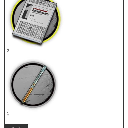
2
技巧概要·卷1
1
双酮