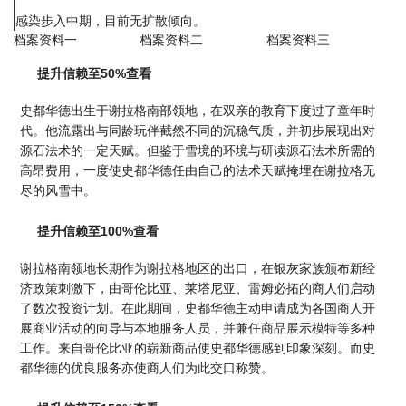
感染步入中期，目前无扩散倾向。
档案资料一
档案资料二
档案资料三
提升信赖至50%查看
史都华德出生于谢拉格南部领地，在双亲的教育下度过了童年时
代。他流露出与同龄玩伴截然不同的沉稳气质，并初步展现出对
源石法术的一定天赋。但鉴于雪境的环境与研读源石法术所需的
高昂费用，一度使史都华德任由自己的法术天赋掩埋在谢拉格无
尽的风雪中。
提升信赖至100%查看
谢拉格南领地长期作为谢拉格地区的出口，在银灰家族颁布新经
济政策刺激下，由哥伦比亚、莱塔尼亚、雷姆必拓的商人们启动
了数次投资计划。在此期间，史都华德主动申请成为各国商人开
展商业活动的向导与本地服务人员，并兼任商品展示模特等多种
工作。来自哥伦比亚的崭新商品使史都华德感到印象深刻。而史
都华德的优良服务亦使商人们为此交口称赞。