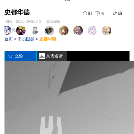
史都华德
刷
历
编
阅读
2025-09-21
更新
最新编辑:
跳
跳
页面贡献者 :
到
到
首页
>
干员图鉴
>
史都华德
导
搜
编
刷
历
航
索
立绘
风雪邀请