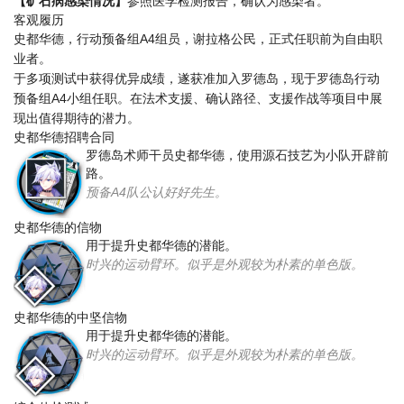
【矿石病感染情况】
参照医学检测报告，确认为感染者。
客观履历
史都华德，行动预备组A4组员，谢拉格公民，正式任职前为自由职
业者。
于多项测试中获得优异成绩，遂获准加入罗德岛，现于罗德岛行动
预备组A4小组任职。在法术支援、确认路径、支援作战等项目中展
现出值得期待的潜力。
史都华德招聘合同
罗德岛术师干员史都华德，使用源石技艺为小队开辟前
路。
预备A4队公认好好先生。
史都华德的信物
用于提升史都华德的潜能。
时兴的运动臂环。似乎是外观较为朴素的单色版。
史都华德的中坚信物
用于提升史都华德的潜能。
时兴的运动臂环。似乎是外观较为朴素的单色版。