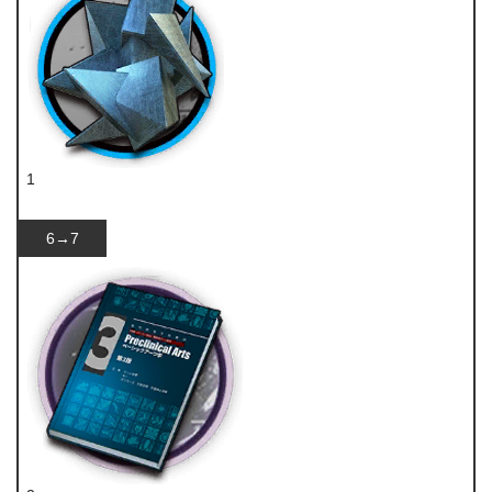
1
异铁组
6→7