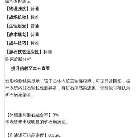
综合体检测试
【物理强度】
普通
【战场机动】
标准
【生理耐受】
普通
【战术规划】
普通
【战斗技巧】
标准
【源石技艺适应性】
标准
临床诊断分析
提升信赖至25%查看
造影检测结果显示，该干员体内脏器轮廓模糊，可见异常阴影，循
环系统内源石颗粒检测异常，有矿石病感染迹象，现阶段可确认为
矿石病感染者。
【体细胞与源石融合率】9%
体表暂未出现明显的矿石病病征。
【血液源石结晶密度】0.3u/L