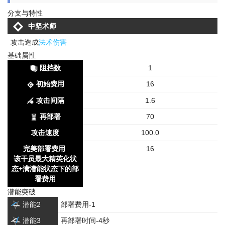
分支与特性
中坚术师
攻击造成
法术伤害
基础属性
阻挡数
1
初始费用
16
攻击间隔
1.6
再部署
70
攻击速度
100.0
完美部署费用
16
该干员最大精英化状
态+满潜能状态下的部
署费用
潜能突破
潜能2
部署费用-1
潜能3
再部署时间-4秒