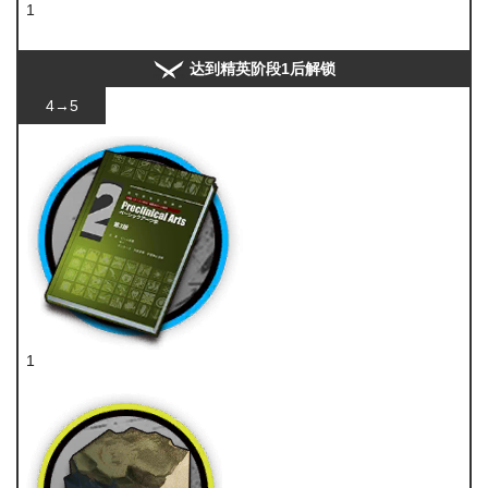
1
装置
达到精英阶段1后解锁
4→5
1
技巧概要·卷2