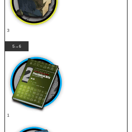
3
固源岩
5→6
1
技巧概要·卷2