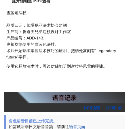
提升信赖至150%查看
雪蓝短法杖
品质认证：莱塔尼亚法术协会监制
生产商：鲁道夫兄弟短杖设计工作室
产品编号：ADD-143.
史都华德使用的雪蓝色法杖。
术师开始熟练掌握法术技巧的证明，把柄处篆刻有“Legendary
future”字样。
使用它释放法术时，耳边仿佛能听到谢拉格风雪的呼啸。
语音记录
回到顶部
回到目录
角色语音目前已上传完成。
如需试听非日文语音音频，请前往
语音页面