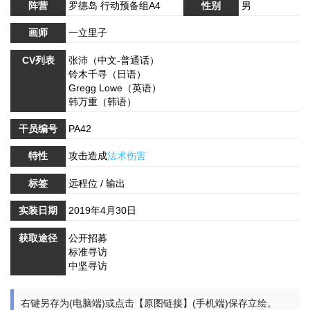
阵营
罗德岛 行动预备组A4
性别
男
画师
一立里子
CV列表
张沛（中文-普通话）
铃木千寻（日语）
Gregg Lowe（英语）
韩万重（韩语）
干员编号
PA42
特性
攻击造成
法术伤害
标签
远程位 / 输出
实装日期
2019年4月30日
获取途径
公开招募
标准寻访
中坚寻访
右键另存为(电脑端)或点击【原图链接】(手机端)保存立绘。