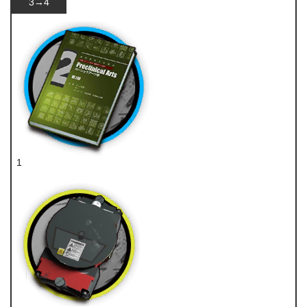
3→4
1
技巧概要·卷2