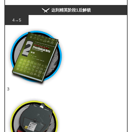
酮凝集
达到精英阶段1后解锁
4→5
3
技巧概要·卷2