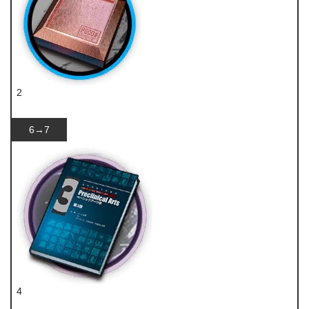
2
研磨石
6→7
4
技巧概要·卷3