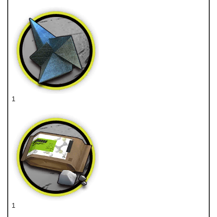
医疗芯片
1
异铁
1
糖