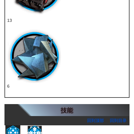
13
全新装置
6
异铁组
技能
回到顶部
回到目录