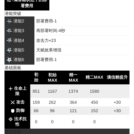
署费用
潜能突破
潜能2
部署费用-1
潜能3
再部署时间-4秒
潜能4
攻击力+23
潜能5
天赋效果增强
潜能6
部署费用-1
基础面板
初
初始
精一
精二MAX
满信赖提升
始
MAX
MAX
生命上
851
1167
1374
1580
限
攻击
159
262
364
450
+30
防御
66
96
121
152
+30
法术抗
0
0
0
0
性
攻击范围