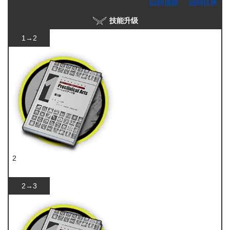
回到顶部
回到目录
技能升级
1→2
2
技巧概要·卷1
2→3