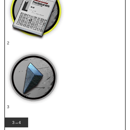
2
技巧概要·卷1
3
异铁碎片
3→4