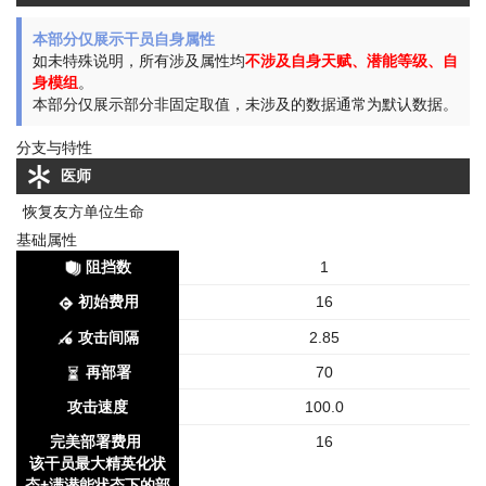
本部分仅展示干员自身属性
如未特殊说明，所有涉及属性均
不涉及自身天赋、潜能等级、自
身模组
。
本部分仅展示部分非固定取值，未涉及的数据通常为默认数据。
分支与特性
医师
恢复友方单位生命
基础属性
阻挡数
1
初始费用
16
攻击间隔
2.85
再部署
70
攻击速度
100.0
完美部署费用
16
该干员最大精英化状
态+满潜能状态下的部