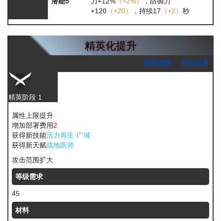
潜能5
力+12%
（+2%）
，防御力
+120
（+20）
，持续17
（+2）
秒
精英化提升
回到顶部
回到目录
精英阶段 1
属性上限提升
增加部署费用
2
获得新技能
活力再生·广域
获得新天赋
战地医师
攻击范围扩大
等级需求
45
材料