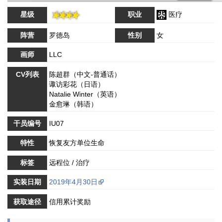
星级
职业
医疗
阵营
罗德岛
性别
女
画师
LLC
CV列表
陈超群（中文-普通话）
诹访彩花（日语）
Natalie Winter（英语）
金愈琳（韩语）
干员编号
IU07
特性
恢复友方单位生命
标签
远程位 / 治疗
实装日期
2019年4月30日
获取途径
信用累计奖励