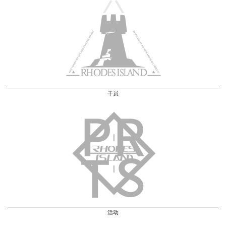
干员
活动