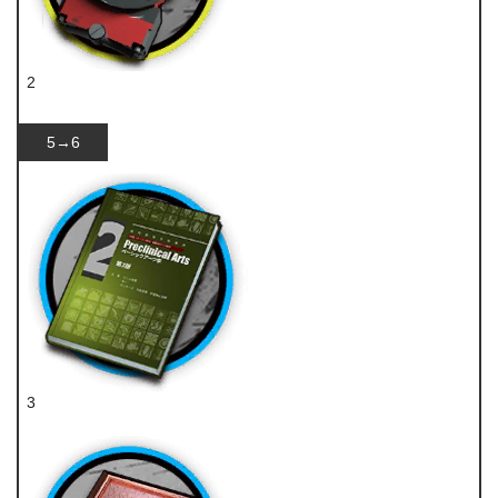
2
装置
5→6
3
技巧概要·卷2