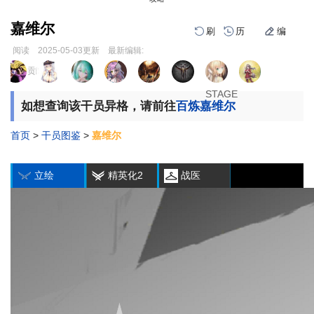
嘉维尔
刷
历
编
阅读
2025-05-03
更新
最新编辑:
跳
跳
页面贡献者 :
1
2
3
到
到
导
搜
STAGE
STAGE
STAGE
如想查询该干员异格，请前往
百炼嘉维尔
航
索
首页
>
干员图鉴
>
嘉维尔
编
刷
历
立绘
精英化2
战医