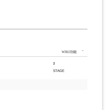
WIKI功能
1
2
3
1
2
3
STAGE
STAGE
STAGE
STAGE
STAGE
STAGE