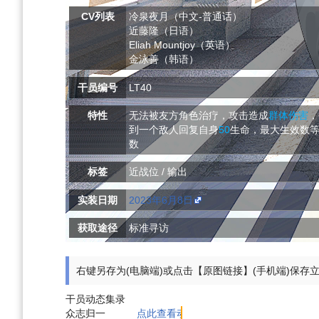
CV列表
冷泉夜月（中文-普通话）
近藤隆（日语）
Eliah Mountjoy（英语）
金泳善（韩语）
干员编号
LT40
特性
无法被友方角色治疗，攻击造成
群体伤害
，
到一个敌人回复自身
50
生命，最大生效数
数
标签
近战位 / 输出
实装日期
2023年6月8日
获取途径
标准寻访
右键另存为(电脑端)或点击【原图链接】(手机端)保存
干员动态集录
众志归一
点此查看动态效果展示