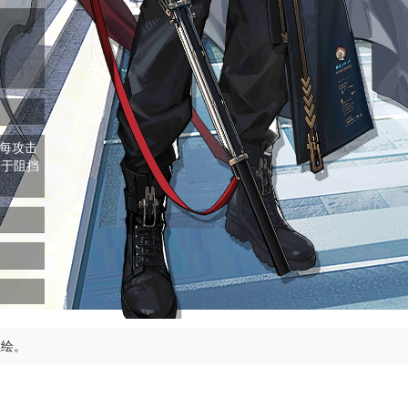
每攻击
等于阻挡
立绘。