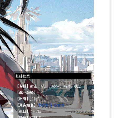
基础档案
【专精】
射击（铳）、格斗、精算、执法
【战斗经验】
七年
【出身】
拉特兰
【真实姓名】
费德里科·吉亚洛
【生日】
7月7日
【种族】
萨科塔