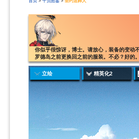
首页
>
干员图鉴
>
圣约送葬人
编
刷
历
你似乎很惊讶，博士。请放心，装备的变动
罗德岛之前更换回之前的服装。不必？好的
立绘
精英化2