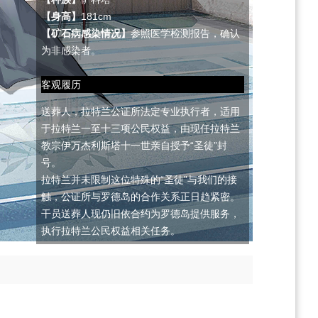
【身高】
181cm
【矿石病感染情况】
参照医学检测报告，确认
为非感染者。
客观履历
送葬人，拉特兰公证所法定专业执行者，适用
于拉特兰一至十三项公民权益，由现任拉特兰
教宗伊万杰利斯塔十一世亲自授予“圣徒”封
号。
拉特兰并未限制这位特殊的“圣徒”与我们的接
触，公证所与罗德岛的合作关系正日趋紧密。
干员送葬人现仍旧依合约为罗德岛提供服务，
执行拉特兰公民权益相关任务。