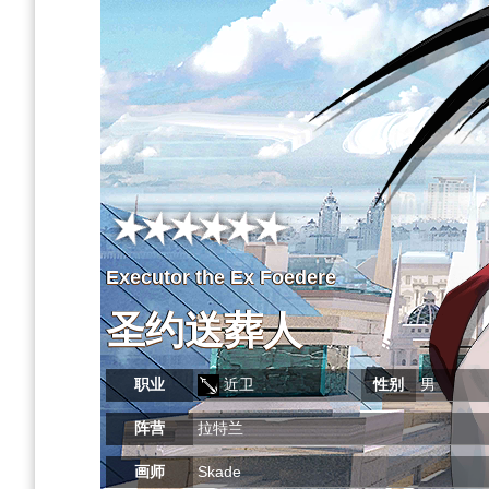
Executor the Ex Foedere
圣约送葬人
职业
近卫
性别
男
阵营
拉特兰
画师
Skade