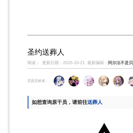
圣约送葬人
阅读：
更新日期：
2025-10-21
最新编辑：
阿尔法不是贝
跳
跳
页面贡献者 :
到
到
导
搜
航
索
如想查询原干员，请前往
送葬人