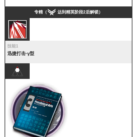
轻锰矿
专精（
达到精英阶段2后解锁）
技能1
迅捷打击·γ型