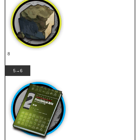
8
固源岩
5→6