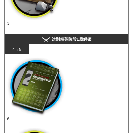
3
糖
达到精英阶段1后解锁
4→5
6
技巧概要·卷2