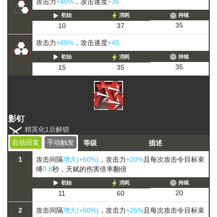
攻击力
+40%
，攻击速度
+35
初始
消耗
持续
35
10
37
攻击力
+45%
，攻击速度
+45
初始
消耗
持续
35
15
35
影钉
精英化1后解锁
自动回复
手动触发
等级
描述
1
攻击间隔
增大(+50%)
，攻击力
+20%
且每次攻击令目标束
缚
0.8
秒，天赋的伤害倍率翻倍
初始
消耗
持续
20
11
60
2
攻击间隔
增大(+50%)
，攻击力
+25%
且每次攻击令目标束