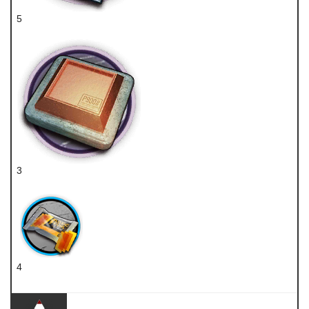
5
技巧概要·卷3
3
五水研磨石
4
扭转醇