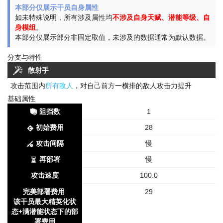
本部分仅展示干员自身属性
如未特殊说明，所有涉及属性均
不涉及自身天赋、潜能等级、自
身模组
。
本部分仅展示部分非固定取值，未涉及的数据通常为默认数据。
分支与特性
散射手
攻击范围内
所有敌人
，对自己前方一横排的敌人攻击力提升
基础属性
阻挡数
1
初始费用
28
攻击间隔
慢
再部署
慢
攻击速度
100.0
完美部署费用
29
该干员最大精英化状
态+满潜能状态下的部
署费用