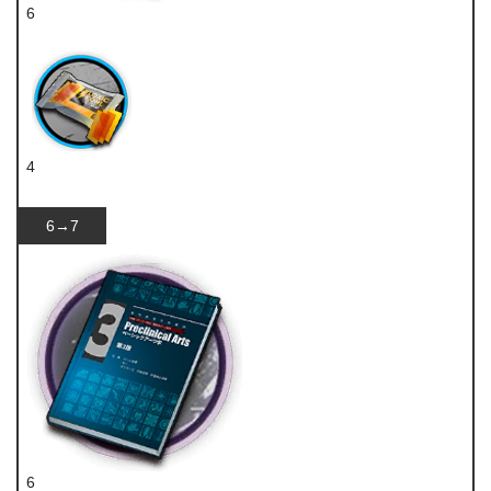
6
技巧概要·卷2
4
扭转醇
6→7
6