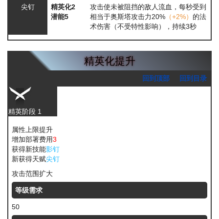
尖钉
精英化2
攻击使未被阻挡的敌人流血，每秒受到
潜能5
相当于奥斯塔攻击力20%
（+2%）
的法
术伤害（不受特性影响），持续3秒
精英化提升
回到顶部
回到目录
精英阶段 1
属性上限提升
增加部署费用
3
获得新技能
影钉
新获得天赋
尖钉
攻击范围扩大
等级需求
50