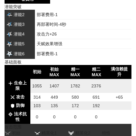
潜能突破
潜能2
部署费用-1
潜能3
再部署时间-4秒
潜能4
攻击力+26
潜能5
天赋效果增强
潜能6
部署费用-1
基础面板
满信赖提
初始
精一
精二
初始
升
MAX
MAX
MAX
生命上
1055
1407
1782
2376
限
攻击
314
449
580
691
+65
防御
103
135
172
192
法术抗
0
0
0
0
性
攻击范围
初始
精英化1
精英化2
特性