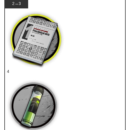
2→3
4
技巧概要·卷1