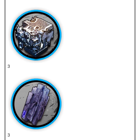
技巧概要·卷3
3
炽合金
3