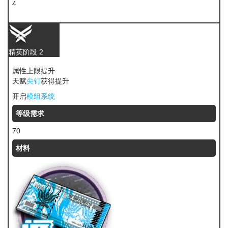
4
固源岩
精英阶段 2
属性上限提升
天赋
尖钉
获得提升
开启
模组系统
等级需求
70
材料