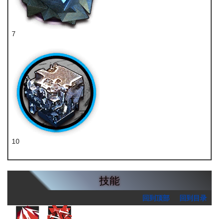
7
异铁块
10
炽合金
技能
回到顶部
回到目录