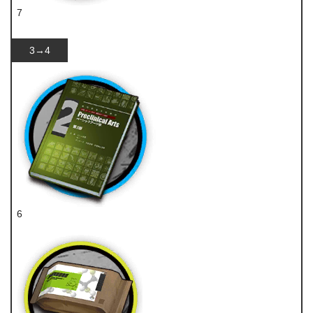
7
酯原料
3→4
6
技巧概要·卷2