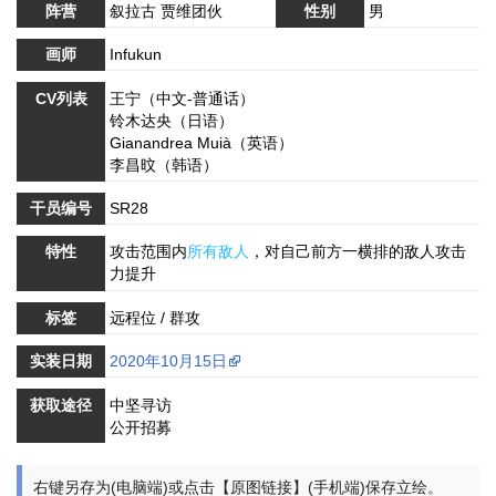
阵营
叙拉古 贾维团伙
性别
男
画师
Infukun
CV列表
王宁（中文-普通话）
铃木达央（日语）
Gianandrea Muià（英语）
李昌旼（韩语）
干员编号
SR28
特性
攻击范围内
所有敌人
，对自己前方一横排的敌人攻击
力提升
标签
远程位 / 群攻
实装日期
2020年10月15日
获取途径
中坚寻访
公开招募
右键另存为(电脑端)或点击【原图链接】(手机端)保存立绘。