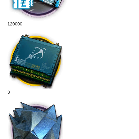
120000
龙门币
3
狙击双芯片