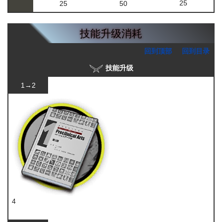
25
25
50
技能升级消耗
回到顶部
回到目录
技能升级
1→2
4
技巧概要·卷1