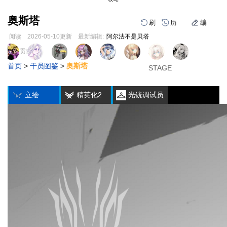
奥斯塔
刷
历
编
阅读
2026-05-10
更新
最新编辑:
阿尔法不是贝塔
跳
跳
页面贡献者 :
1
2
3
到
到
首页
>
干员图鉴
>
奥斯塔
导
搜
STAGE
STAGE
STAGE
编
刷
历
航
索
立绘
精英化2
光铳调试员