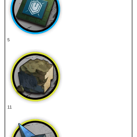
5
重装芯片
11
固源岩