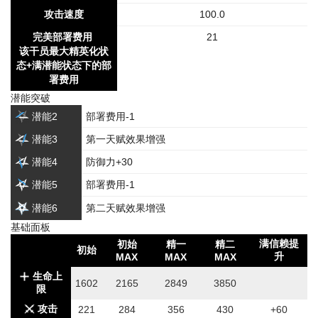
攻击速度
100.0
完美部署费用
21
该干员最大精英化状
态+满潜能状态下的部
署费用
潜能突破
潜能2
部署费用-1
潜能3
第一天赋效果增强
潜能4
防御力+30
潜能5
部署费用-1
潜能6
第二天赋效果增强
基础面板
满信赖提
初始
精一
精二
初始
升
MAX
MAX
MAX
生命上
1602
2165
2849
3850
限
攻击
221
284
356
430
+60