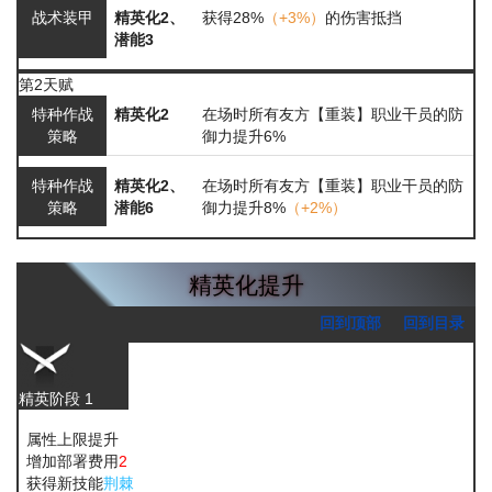
战术装甲
精英化2、
获得28%
（+3%）
的伤害抵挡
潜能3
第2天赋
特种作战
精英化2
在场时所有友方【重装】职业干员的防
策略
御力提升6%
特种作战
精英化2、
在场时所有友方【重装】职业干员的防
策略
潜能6
御力提升8%
（+2%）
精英化提升
回到顶部
回到目录
精英阶段 1
属性上限提升
增加部署费用
2
获得新技能
荆棘