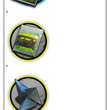
8
技巧概要·卷2
4
聚酸酯