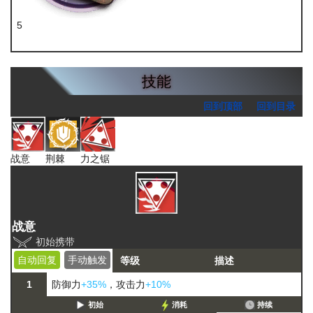
5
五水研磨石
技能
回到顶部
回到目录
战意
荆棘
力之锯
战意
初始携带
自动回复
手动触发
等级
描述
1
防御力
+35%
，攻击力
+10%
初始
消耗
持续