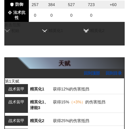
防御
257
384
527
723
+60
法术抗
0
0
0
0
性
攻击范围
初始
精英化1
精英化2
天赋
回到顶部
回到目录
第1天赋
战术装甲
精英化1
获得12%的伤害抵挡
战术装甲
精英化1、
获得15%
（+3%）
的伤害抵挡
潜能3
战术装甲
精英化2
获得25%的伤害抵挡