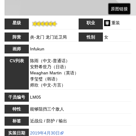
原图链接
原图链接
原图链接
原图链接
星级
职业
重装
阵营
炎-龙门 龙门近卫局
性别
女
画师
Infukun
CV列表
陈雨（中文-普通话）
安野希世乃（日语）
Meaghan Martin（英语）
李玺璧（韩语）
师欣（中文-方言）
干员编号
LM05
特性
能够阻挡三个敌人
标签
近战位 / 防护 / 输出
实装日期
2019年4月30日