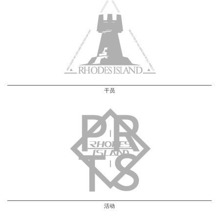
干员
活动