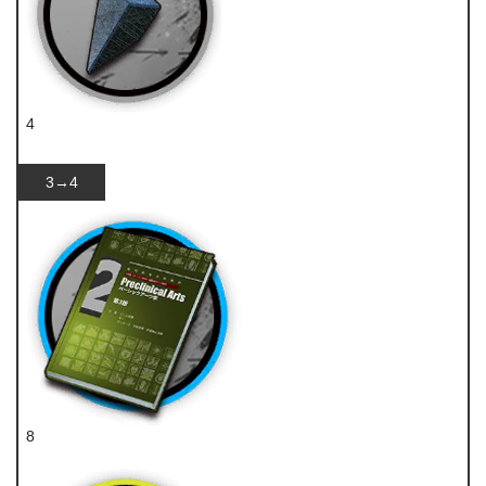
4
异铁碎片
3→4
8
技巧概要·卷2