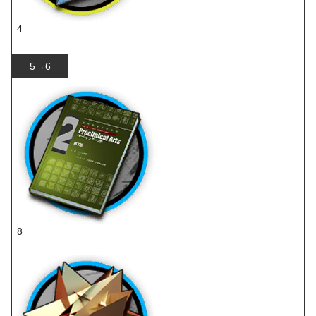
4
异铁
5→6
8
技巧概要·卷2