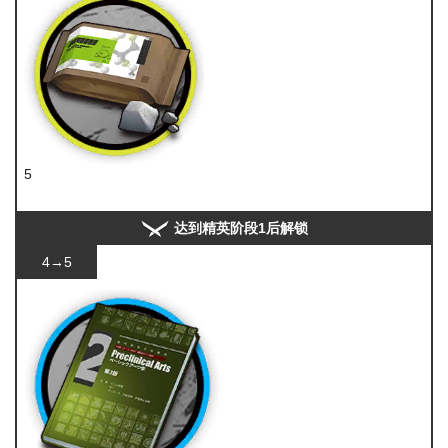
5
糖
达到精英阶段1后解锁
4→5