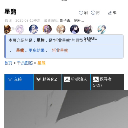
星熊
刷
历
编
阅读
2025-08-15
更新
最新编辑:
斯卡蒂、泥岩老公
跳
跳
页面贡献者 :
1
2
3
1
2
3
到
到
导
搜
STAGE
STAGE
STAGE
STAGE
STAGE
STAGE
本页介绍的是：
星熊
，是“斩业星熊”的原型干员
航
索
，
星熊
...更多结果
，
斩业星熊
首页
>
干员图鉴
>
星熊
编
刷
历
立绘
精英化2
狩标浪人
探寻者
SK97