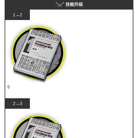
技能升级
1→2
5
技巧概要·卷1
2→3