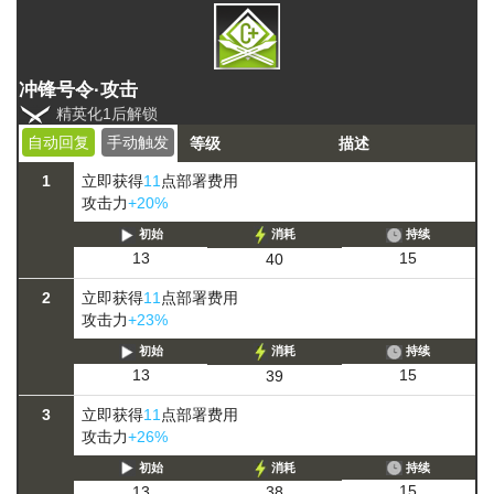
冲锋号令·攻击
精英化1后解锁
自动回复
手动触发
等级
描述
1
立即获得
11
点部署费用
攻击力
+20%
初始
消耗
持续
15
13
40
2
立即获得
11
点部署费用
攻击力
+23%
初始
消耗
持续
15
13
39
3
立即获得
11
点部署费用
攻击力
+26%
初始
消耗
持续
15
13
38