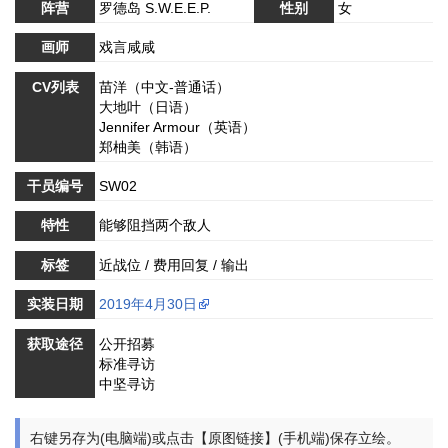
阵营
罗德岛 S.W.E.E.P.
性别
女
画师
戏言咸咸
CV列表
苗洋（中文-普通话）
大地叶（日语）
Jennifer Armour（英语）
郑柚美（韩语）
干员编号
SW02
特性
能够阻挡两个敌人
标签
近战位 / 费用回复 / 输出
实装日期
2019年4月30日
获取途径
公开招募
标准寻访
中坚寻访
右键另存为(电脑端)或点击【原图链接】(手机端)保存立绘。