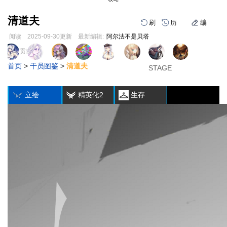
清道夫
刷
历
编
阅读
2025-09-30
更新
最新编辑:
阿尔法不是贝塔
跳
跳
页面贡献者 :
1
2
3
到
到
首页
>
干员图鉴
>
清道夫
导
搜
STAGE
STAGE
STAGE
编
刷
历
航
索
立绘
精英化2
生存