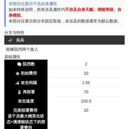
本部分仅展示干员自身属性
如未特殊说明，所有涉及属性均
不涉及自身天赋、潜能等级、自
身模组
。
本部分仅展示部分非固定取值，未涉及的数据通常为默认数据。
分支与特性
尖兵
能够阻挡两个敌人
基础属性
阻挡数
2
初始费用
10
攻击间隔
1.05
再部署
70
攻击速度
100.0
完美部署费用
10
该干员最大精英化状
态+满潜能状态下的部
署费用