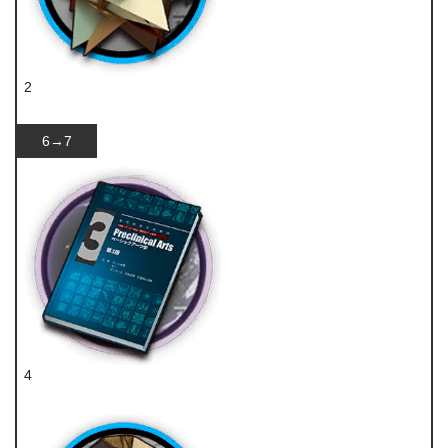
2
RMA70-12
6→7
4
技巧概要·卷3