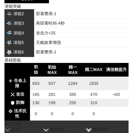
潜能突破
潜能2
部署费用-1
潜能3
再部署时间-4秒
潜能4
攻击力+25
潜能5
天赋效果增强
潜能6
部署费用-1
基础面板
初
初始
精一
精二MAX
满信赖提升
始
MAX
MAX
生命上
693
937
1284
1835
限
攻击
185
281
385
470
+60
防御
136
198
255
310
法术抗
0
0
0
0
性
攻击范围
初始
精英化1
精英化2