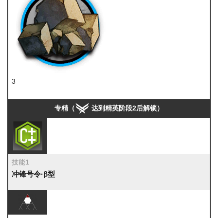
3
固源岩组
专精（
达到精英阶段2后解锁）
技能1
冲锋号令·β型