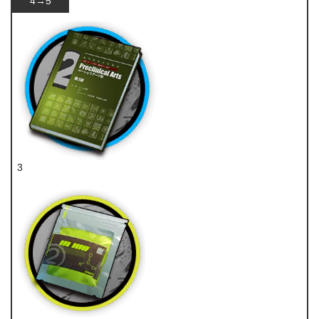
4→5
3
技巧概要·卷2