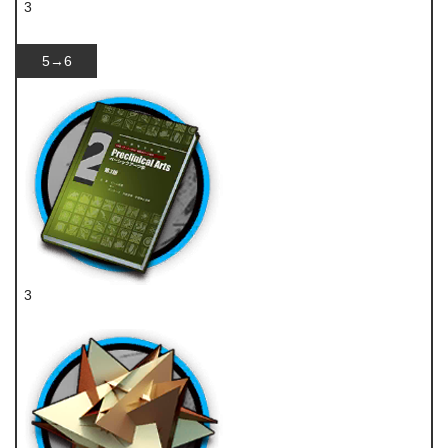
3
聚酸酯
5→6
3
技巧概要·卷2