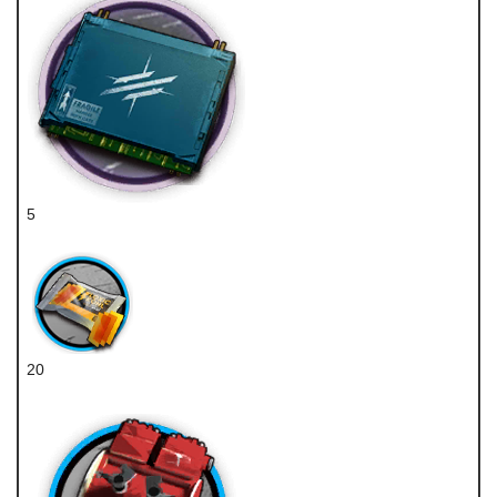
5
先锋芯片组
20
扭转醇