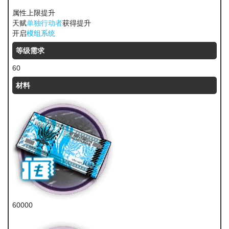
属性上限提升
天赋
单独行动者
获得提升
开启
模组系统
等级需求
60
材料
60000
龙门币