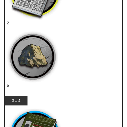
2
技巧概要·卷1
5
源岩
3→4