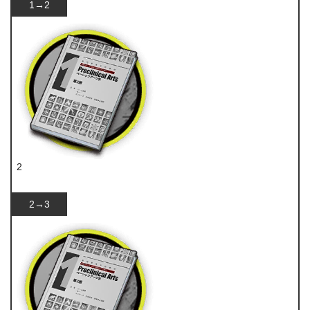
1→2
2
技巧概要·卷1
2→3