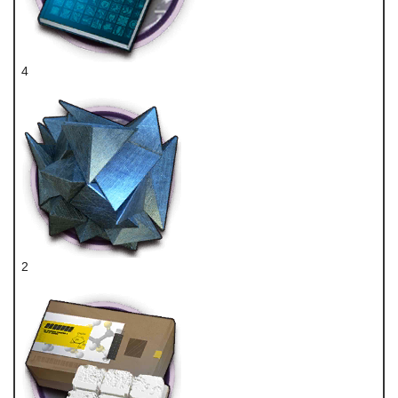
4
技巧概要·卷3
2
异铁块