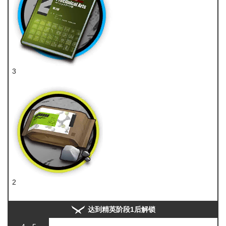
3
技巧概要·卷2
2
糖
达到精英阶段1后解锁