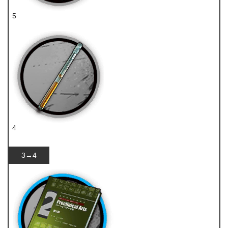
5
代糖
4
双酮
3→4