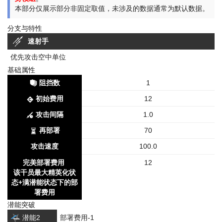
本部分仅展示部分非固定取值，未涉及的数据通常为默认数据。
分支与特性
速射手
优先攻击空中单位
基础属性
阻挡数
1
初始费用
12
攻击间隔
1.0
再部署
70
攻击速度
100.0
完美部署费用
12
该干员最大精英化状
态+满潜能状态下的部
署费用
潜能突破
潜能2
部署费用-1