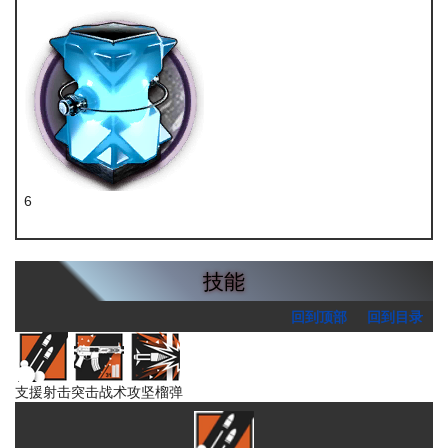
D32钢
6
聚合凝胶
技能
回到顶部
回到目录
支援射击
突击战术
攻坚榴弹