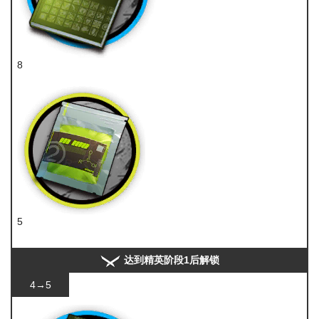
8
技巧概要·卷2
5
聚酸酯
达到精英阶段1后解锁
4→5