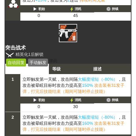
攻击力
+15%
，攻击变为
2
连击
持续时间无限
初始
消耗
持续
0
45
突击战术
精英化1后解锁
弹药
自动回复
手动触发
等级
描述
1
立即触发第一天赋，攻击间隔
大幅度缩短（-80%）
，且
攻击被晕眩目标时攻击力提高至
150%
攻击装有31发子
弹，打完后技能结束（期间可随时停止技能）
初始
消耗
持续
0
30
2
立即触发第一天赋，攻击间隔
大幅度缩短（-80%）
，且
攻击被晕眩目标时攻击力提高至
160%
攻击装有31发子
弹，打完后技能结束（期间可随时停止技能）