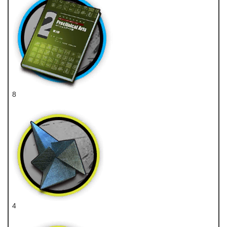
8
技巧概要·卷2
4
异铁