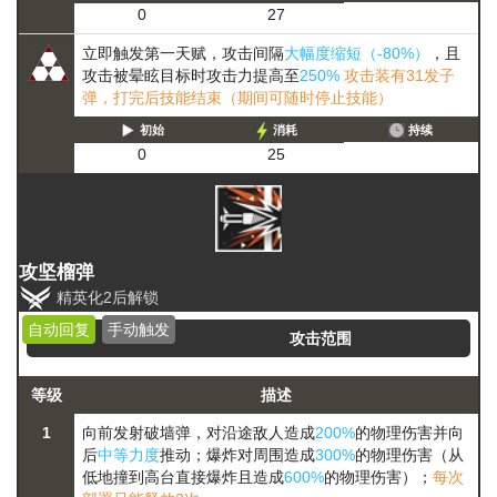
0
27
立即触发第一天赋，攻击间隔
大幅度缩短（-80%）
，且
攻击被晕眩目标时攻击力提高至
250%
攻击装有31发子
弹，打完后技能结束（期间可随时停止技能）
初始
消耗
持续
0
25
攻坚榴弹
精英化2后解锁
自动回复
手动触发
攻击范围
等级
描述
1
向前发射破墙弹，对沿途敌人造成
200%
的物理伤害并向
后
中等力度
推动；爆炸对周围造成
300%
的物理伤害（从
低地撞到高台直接爆炸且造成
600%
的物理伤害）；
每次