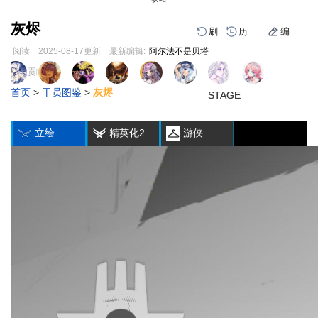
灰烬
刷
历
编
阅读
2025-08-17
更新
最新编辑:
阿尔法不是贝塔
跳
跳
页面贡献者 :
1
2
3
1
2
3
到
到
首页
>
干员图鉴
>
灰烬
导
搜
STAGE
STAGE
STAGE
STAGE
STAGE
STAGE
编
刷
历
航
索
立绘
精英化2
游侠