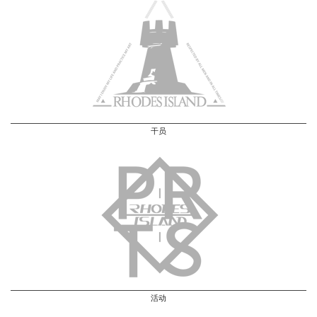
干员
活动