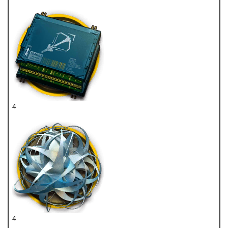
龙门币
4
狙击双芯片
4