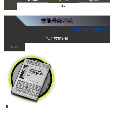
0
25
技能升级消耗
回到顶部
回到目录
技能升级
1→2
5
技巧概要·卷1