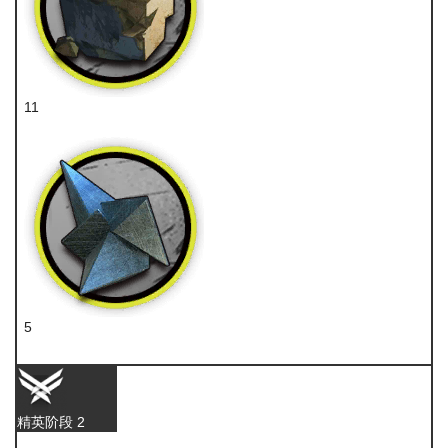
11
固源岩
5
异铁
精英阶段 2