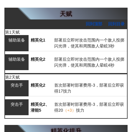
天赋
回到顶部
回到目录
第1天赋
辅助装备
精英化1
部署后立即对攻击范围内一个敌人投掷
闪光弹，使其和周围敌人晕眩3秒
辅助装备
精英化2
部署后立即对攻击范围内一个敌人投掷
闪光弹，使其和周围敌人晕眩4秒
第2天赋
突击手
精英化2
首次部署时部署费用-3，部署后立即获
得17技力
突击手
精英化2、
首次部署时部署费用-3，部署后立即获
潜能5
得20
（+3）
技力
精英化提升