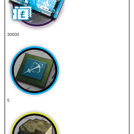
30000
龙门币
5
狙击芯片