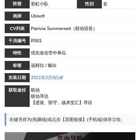
阵营
彩虹小队
性别
女
画师
Ubisoft
CV列表
Patricia Summersett（联动语音）
干员编号
RS01
特性
优先攻击空中单位
标签
远程位 / 输出
实装日期
2021年3月9日
获取途径
联动
联动寻访
【进攻、防守、战术交汇】寻访
右键另存为(电脑端)或点击【原图链接】(手机端)保存立绘。
页内导航