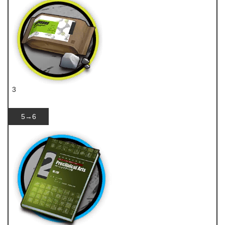
3
糖
5→6