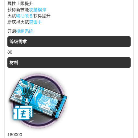
属性上限提升
获得新技能
攻坚榴弹
天赋
辅助装备
获得提升
新获得天赋
突击手
开启
模组系统
等级需求
80
材料
180000