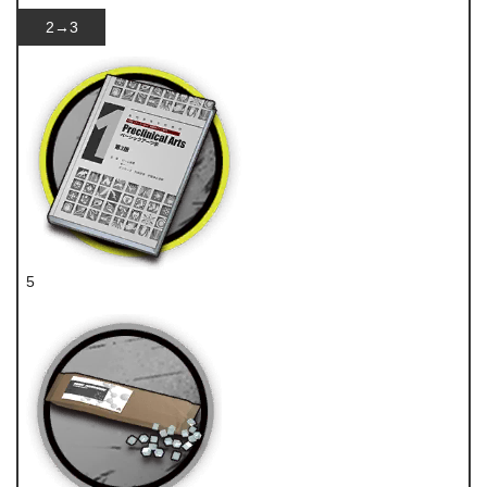
2→3
5
技巧概要·卷1