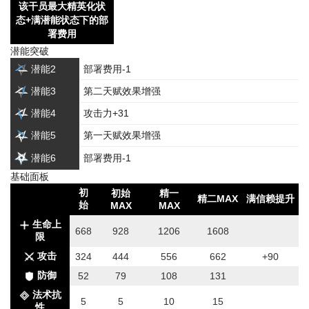
该干员最大精英化状
态+满潜能状态下的部
署费用
潜能突破
潜能2
部署费用-1
潜能3
第二天赋效果增强
潜能4
攻击力+31
潜能5
第一天赋效果增强
潜能6
部署费用-1
基础面板
初
初始
精一
精二MAX
满信赖提升
始
MAX
MAX
生命上
668
928
1206
1608
限
攻击
324
444
556
662
+90
防御
52
79
108
131
法术抗
5
5
10
15
性