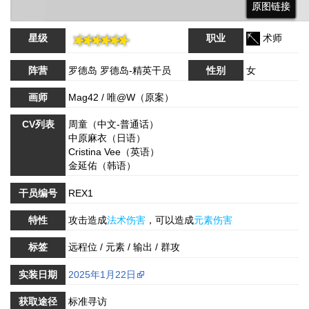
原图链接
原图链接
原图链接
星级
职业
术师
阵营
罗德岛 罗德岛-精英干员
性别
女
画师
Mag42 / 唯@W（原案）
CV列表
周童（中文-普通话）
中原麻衣（日语）
Cristina Vee（英语）
金延佑（韩语）
干员编号
REX1
特性
攻击造成
法术伤害
，可以造成
元素伤害
标签
远程位 / 元素 / 输出 / 群攻
实装日期
2025年1月22日
获取途径
标准寻访