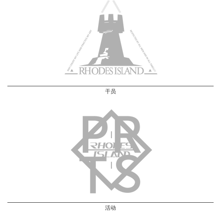
干员
活动