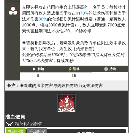
立即选择攻击范围内生命上限最高的一名干员，每秒对其
周围所有敌人造成相当于攻击力
70%
的法术伤害和相当于
法术伤害
30%
的
灼燃损伤
累计满时爆发（普通、精英敌人
1000点、领袖2000点累计值），敌人立即受到7000点元
素伤害且期间法术抗性-20。10秒冷却
◈该类损伤爆发后，若爆发对象为敌方单位则生效本条效
果；若为我方单位，则生效【灼燃损伤】:
灼燃损伤累计至1000时，10秒内降低20法术抗性并受到
1200点法术伤害
，持续20秒
初始
消耗
持续
8
16
备注
：◈造成的法术伤害与灼燃损伤均为无来源伤害
沸血燎原
精英化1后解锁
自动回复
手动触发