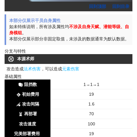
回到顶部
回到目录
本部分仅展示干员自身属性
如未特殊说明，所有涉及属性均
不涉及自身天赋、潜能等级、自
身模组
。
本部分仅展示部分非固定取值，未涉及的数据通常为默认数据。
分支与特性
本源术师
攻击造成
法术伤害
，可以造成
元素伤害
基础属性
阻挡数
1→1→1
初始费用
19
攻击间隔
1.6
再部署
70
攻击速度
100
完美部署费用
19