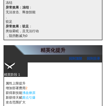
冻结
异常效果：冻结
：
无法攻击、释放技能
、
驻足
异常效果：驻足
：
类似晕眩，且无法行动
，阻挡数减为0
精英化提升
回到顶部
回到目录
精英阶段 1
属性上限提升
增加部署费用
2
获得新技能
沸血燎原
新获得天赋
熔点引爆
攻击范围扩大