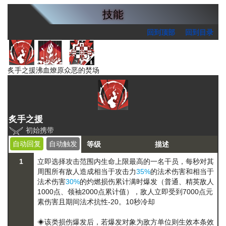
技能
回到顶部
回到目录
炙手之援
沸血燎原
众恶的焚场
炙手之援
初始携带
自动回复
自动触发
等级
描述
1
立即选择攻击范围内生命上限最高的一名干员，每秒对其
周围所有敌人造成相当于攻击力
35%
的法术伤害和相当于
法术伤害
30%
的
灼燃损伤
累计满时爆发（普通、精英敌人
1000点、领袖2000点累计值），敌人立即受到7000点元
素伤害且期间法术抗性-20。10秒冷却
◈该类损伤爆发后，若爆发对象为敌方单位则生效本条效