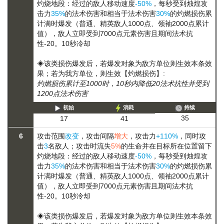
灼烧地段：经过的敌人移动速度
-50%
，每秒受到烛煌攻
击力
35%
的法术伤害和相当于法术伤害
30%
的
灼燃损伤
累
计满时爆发（普通、精英敌人1000点、领袖2000点累计
值），敌人立即受到7000点元素伤害且期间法术抗
性-20。10秒冷却
◈该类损伤爆发后，若爆发对象为敌方单位则生效本条效
果；若为我方单位，则生效【灼燃损伤】:
灼燃损伤累计至1000时，10秒内降低20法术抗性并受到
1200点法术伤害
初始
消耗
持续
35
17
41
6
攻击范围
改变
，攻击间隔
增大
，攻击力
+110%
，同时攻
击
3
名敌人；攻击时流失
5%
的生命并在目标所在位置留下
灼烧地段：经过的敌人移动速度
-50%
，每秒受到烛煌攻
击力
35%
的法术伤害和相当于法术伤害
30%
的
灼燃损伤
累
计满时爆发（普通、精英敌人1000点、领袖2000点累计
值），敌人立即受到7000点元素伤害且期间法术抗
性-20。10秒冷却
◈该类损伤爆发后，若爆发对象为敌方单位则生效本条效