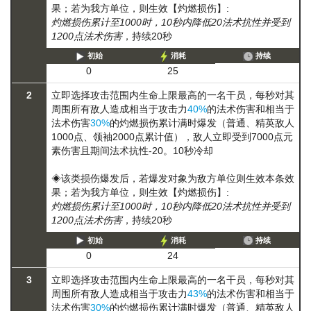
果；若为我方单位，则生效【灼燃损伤】:
灼燃损伤累计至1000时，10秒内降低20法术抗性并受到
1200点法术伤害
，持续20秒
初始
消耗
持续
0
25
2
立即选择攻击范围内生命上限最高的一名干员，每秒对其
周围所有敌人造成相当于攻击力
40%
的法术伤害和相当于
法术伤害
30%
的
灼燃损伤
累计满时爆发（普通、精英敌人
1000点、领袖2000点累计值），敌人立即受到7000点元
素伤害且期间法术抗性-20。10秒冷却
◈该类损伤爆发后，若爆发对象为敌方单位则生效本条效
果；若为我方单位，则生效【灼燃损伤】:
灼燃损伤累计至1000时，10秒内降低20法术抗性并受到
1200点法术伤害
，持续20秒
初始
消耗
持续
0
24
3
立即选择攻击范围内生命上限最高的一名干员，每秒对其
周围所有敌人造成相当于攻击力
43%
的法术伤害和相当于
法术伤害
30%
的
灼燃损伤
累计满时爆发（普通、精英敌人