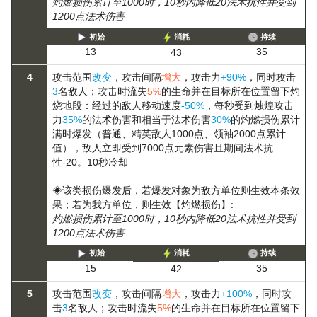
灼燃损伤累计至1000时，10秒内降低20法术抗性并受到
1200点法术伤害
初始
消耗
持续
35
13
43
4
攻击范围
改变
，攻击间隔
增大
，攻击力
+90%
，同时攻击
3
名敌人；攻击时流失
5%
的生命并在目标所在位置留下灼
烧地段：经过的敌人移动速度
-50%
，每秒受到烛煌攻击
力
35%
的法术伤害和相当于法术伤害
30%
的
灼燃损伤
累计
满时爆发（普通、精英敌人1000点、领袖2000点累计
值），敌人立即受到7000点元素伤害且期间法术抗
性-20。10秒冷却
◈该类损伤爆发后，若爆发对象为敌方单位则生效本条效
果；若为我方单位，则生效【灼燃损伤】:
灼燃损伤累计至1000时，10秒内降低20法术抗性并受到
1200点法术伤害
初始
消耗
持续
35
15
42
5
攻击范围
改变
，攻击间隔
增大
，攻击力
+100%
，同时攻
击
3
名敌人；攻击时流失
5%
的生命并在目标所在位置留下