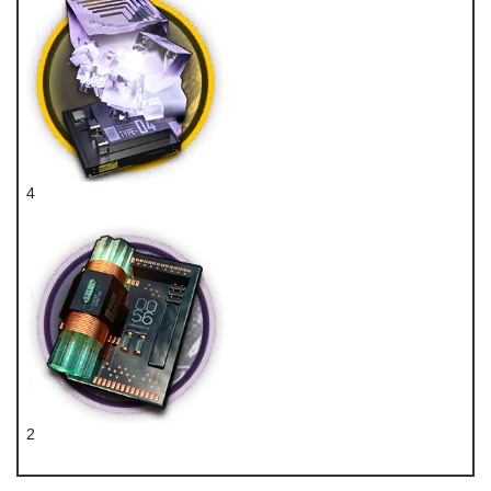
4
烧结核凝晶
2
晶体电路