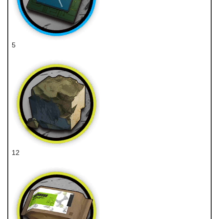
5
术师芯片
12
固源岩