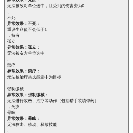
无法被敌对单位选中，且受到的伤害变为0
、
不死
异常效果：不死
：
重设生命值不会低于1
，持有
孤立
异常效果：孤立
：
无法被友方单位选中
、
禁疗
异常效果：禁疗
：
无法被治疗类技能选中为目标
、
强制缴械
异常效果：强制缴械
：
无法进行攻击、治疗等动作（包括猎手装填弹药）
，免疫
晕眩
异常效果：晕眩
：
无法攻击、移动、释放技能
、