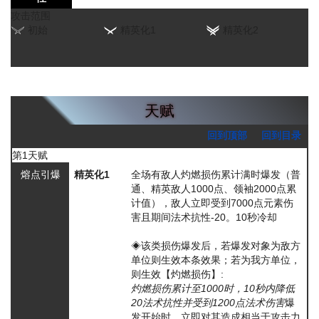
攻击范围
初始
精英化1
精英化2
天赋
回到顶部
回到目录
第1天赋
熔点引爆
精英化1
全场有敌人
灼燃损伤
累计满时爆发（普
通、精英敌人1000点、领袖2000点累
计值），敌人立即受到7000点元素伤
害且期间法术抗性-20。10秒冷却
◈该类损伤爆发后，若爆发对象为敌方
单位则生效本条效果；若为我方单位，
则生效【灼燃损伤】:
灼燃损伤累计至1000时，10秒内降低
20法术抗性并受到1200点法术伤害
爆
发开始时，立即对其造成相当于攻击力