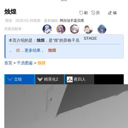
烛煌
刷
历
编
阅读
2026-01-09
更新
最新编辑:
阿尔法不是贝塔
跳
跳
页面贡献者 :
1
2
3
1
2
3
到
到
导
搜
STAGE
STAGE
STAGE
STAGE
STAGE
STAGE
本页介绍的是：
烛煌
，是“煌”的异格干员
航
索
，
煌
...更多结果
，
烛煌
首页
>
干员图鉴
>
烛煌
编
刷
历
立绘
精英化2
夜归人