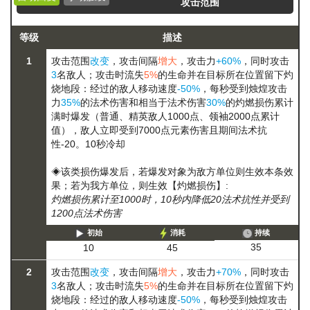
攻击范围
等级
描述
1
攻击范围
改变
，攻击间隔
增大
，攻击力
+60%
，同时攻击
3
名敌人；攻击时流失
5%
的生命并在目标所在位置留下灼
烧地段：经过的敌人移动速度
-50%
，每秒受到烛煌攻击
力
35%
的法术伤害和相当于法术伤害
30%
的
灼燃损伤
累计
满时爆发（普通、精英敌人1000点、领袖2000点累计
值），敌人立即受到7000点元素伤害且期间法术抗
性-20。10秒冷却
◈该类损伤爆发后，若爆发对象为敌方单位则生效本条效
果；若为我方单位，则生效【灼燃损伤】:
灼燃损伤累计至1000时，10秒内降低20法术抗性并受到
1200点法术伤害
初始
消耗
持续
35
10
45
2
攻击范围
改变
，攻击间隔
增大
，攻击力
+70%
，同时攻击
3
名敌人；攻击时流失
5%
的生命并在目标所在位置留下灼
烧地段：经过的敌人移动速度
-50%
，每秒受到烛煌攻击