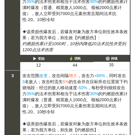
力
35%
的法术伤害和相当于法术伤害
30%
的
灼燃损伤
累计
满时爆发（普通、精英敌人1000点、领袖2000点累计
值），敌人立即受到7000点元素伤害且期间法术抗
性-20。10秒冷却
◈该类损伤爆发后，若爆发对象为敌方单位则生效本条效
果；若为我方单位，则生效【灼燃损伤】:
灼燃损伤累计至1000时，10秒内降低20法术抗性并受到
1200点法术伤害
初始
消耗
持续
35
12
44
3
攻击范围
改变
，攻击间隔
增大
，攻击力
+80%
，同时攻击
3
名敌人；攻击时流失
5%
的生命并在目标所在位置留下灼
烧地段：经过的敌人移动速度
-50%
，每秒受到烛煌攻击
力
35%
的法术伤害和相当于法术伤害
30%
的
灼燃损伤
累计
满时爆发（普通、精英敌人1000点、领袖2000点累计
值），敌人立即受到7000点元素伤害且期间法术抗
性-20。10秒冷却
◈该类损伤爆发后，若爆发对象为敌方单位则生效本条效
果；若为我方单位，则生效【灼燃损伤】: