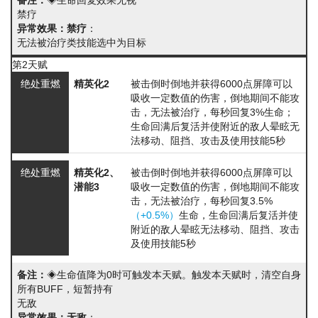
备注：
◈生命回复效果无视
禁疗
异常效果：禁疗
：
无法被治疗类技能选中为目标
第2天赋
绝处重燃
精英化2
被击倒时倒地并获得6000点
屏障
可以
吸收一定数值的伤害
，倒地期间不能攻
击，无法被治疗，每秒回复3%生命；
生命回满后复活并使附近的敌人
晕眩
无
法移动、阻挡、攻击及使用技能
5秒
绝处重燃
精英化2、
被击倒时倒地并获得6000点
屏障
可以
潜能3
吸收一定数值的伤害
，倒地期间不能攻
击，无法被治疗，每秒回复3.5%
（+0.5%）
生命，生命回满后复活并使
附近的敌人
晕眩
无法移动、阻挡、攻击
及使用技能
5秒
备注：
◈生命值降为0时可触发本天赋。触发本天赋时，清空自身
所有BUFF，短暂持有
无敌
异常效果：无敌
：