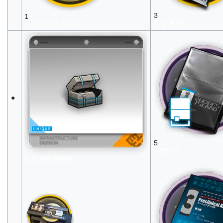
3
1
数据增补仪
弓吟空跃寻访凭证
●
5
招聘许可
硬质合金收纳箱