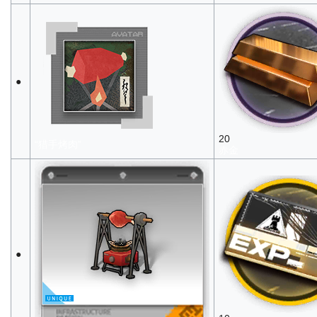
●
20
“猎手烤肉”
赤金
●