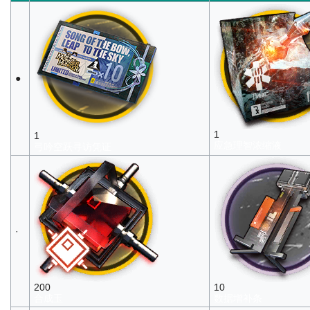
●
1
1
应急理智浓缩液
弓吟空跃寻访凭证
·
200
10
合成玉
数据增补条