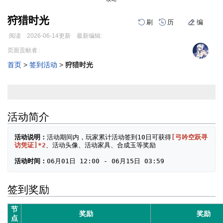
狩猎时光
刷
历
编
阅读
2026-06-14
更新
最新编辑:
跳
跳
页面贡献者 :
到
到
首页
>
签到活动
>
狩猎时光
导
搜
编
刷
历
航
索
活动简介
活动说明：
活动期间内，玩家累计活动签到10日可获得
[弓吟空跃寻
访凭证]*2
、活动头像、活动家具、合成玉等奖励
活动时间：
签到奖励
节
奖励
奖励
点