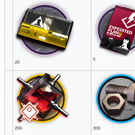
·
5
20
加急许可
中级作战记录
·
200
300
合成玉
家具零件