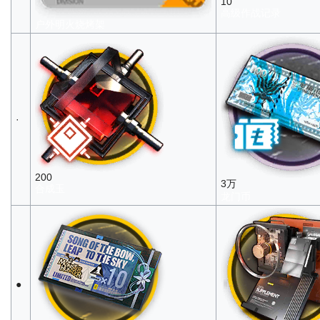
10
高级作战记录
户外明火烧烤架
·
200
3万
合成玉
龙门币
●