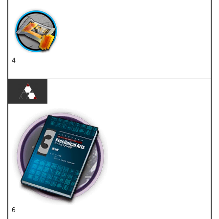
炽合金块
4
扭转醇
6