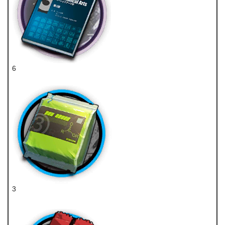
6
技巧概要·卷3
3
聚酸酯组