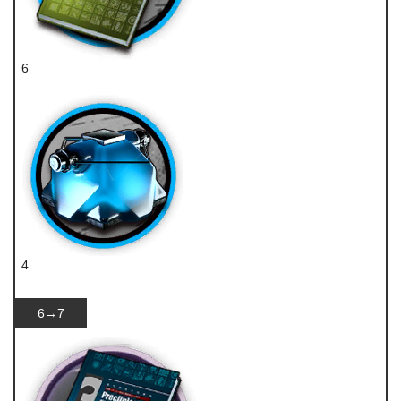
6
技巧概要·卷2
4
凝胶
6→7