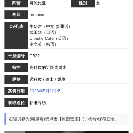
阵营
哥伦比亚
性别
女
画师
redjuice
CV列表
牛奶君（中文-普通话）
武田华（日语）
Christie Cate（英语）
史文英（韩语）
干员编号
CB22
特性
高精度的近距离射击
标签
远程位 / 输出 / 爆发
实装日期
2023年5月1日
获取途径
标准寻访
右键另存为(电脑端)或点击【原图链接】(手机端)保存立绘。