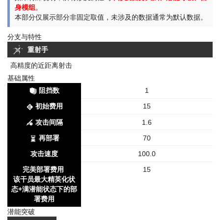
身模组
。
本部分仅展示部分非固定取值，未涉及的数据通常为默认数据。
分支与特性
重射手
高精度的近距离射击
基础属性
阻挡数
1
初始费用
15
攻击间隔
1.6
再部署
70
攻击速度
100.0
完美部署费用
15
该干员最大精英化状
态+满潜能状态下的部
署费用
潜能突破