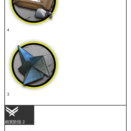
4
糖
3
异铁
精英阶段 2