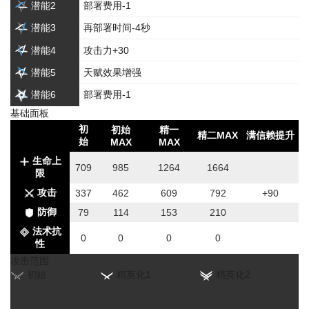
潜能2
部署费用-1
潜能3
再部署时间-4秒
潜能4
攻击力+30
潜能5
天赋效果增强
潜能6
部署费用-1
基础面板
初
初始
精一
精二MAX
满信赖提升
始
MAX
MAX
生命上
709
985
1264
1664
限
攻击
337
462
609
792
+90
防御
79
114
153
210
法术抗
0
0
0
0
性
攻击范围
初始
精英化1
精英化2