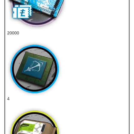
20000
龙门币
4
狙击芯片