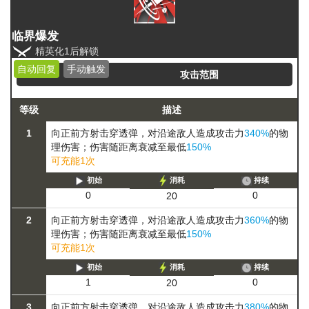
临界爆发
精英化1后解锁
自动回复
手动触发
攻击范围
等级
描述
1
向正前方射击穿透弹，对沿途敌人造成攻击力
340%
的物
理伤害；伤害随距离衰减至最低
150%
可充能1次
初始
消耗
持续
0
0
20
2
向正前方射击穿透弹，对沿途敌人造成攻击力
360%
的物
理伤害；伤害随距离衰减至最低
150%
可充能1次
初始
消耗
持续
0
1
20
3
向正前方射击穿透弹，对沿途敌人造成攻击力
380%
的物