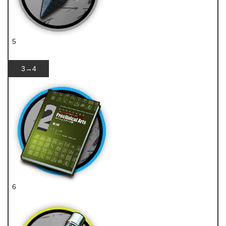
5
异铁碎片
3→4
6
技巧概要·卷2