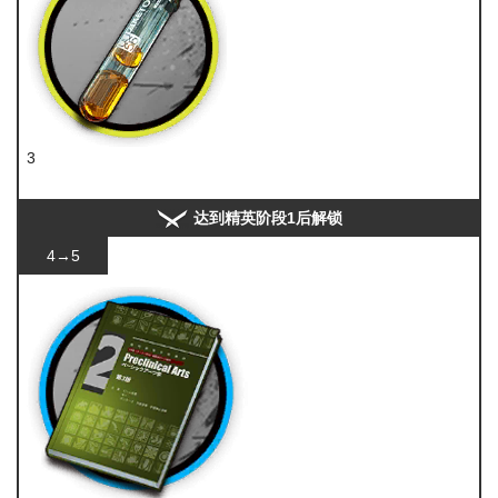
3
酮凝集
达到精英阶段1后解锁
4→5