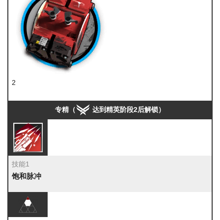
2
全新装置
专精（
达到精英阶段2后解锁）
技能1
饱和脉冲