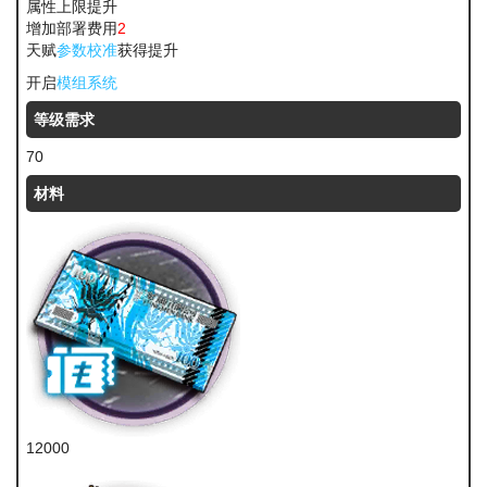
属性上限提升
增加部署费用
2
天赋
参数校准
获得提升
开启
模组系统
等级需求
70
材料
12000
龙门币