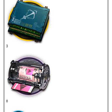
3
狙击双芯片
8
精炼溶剂