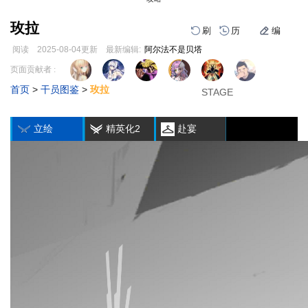
玫拉
刷
历
编
阅读
2025-08-04
更新
最新编辑:
阿尔法不是贝塔
跳
跳
页面贡献者 :
1
2
3
到
到
首页
>
干员图鉴
>
玫拉
导
搜
STAGE
STAGE
STAGE
编
刷
历
航
索
立绘
精英化2
赴宴