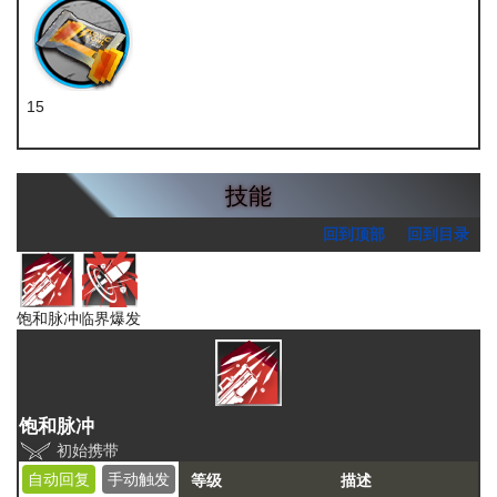
15
扭转醇
技能
回到顶部
回到目录
饱和脉冲
临界爆发
饱和脉冲
初始携带
自动回复
手动触发
等级
描述