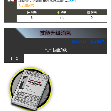
理伤害；伤害随距离衰减至最低
180%
可充能2次
初始
消耗
持续
0
6
15
技能升级消耗
回到顶部
回到目录
技能升级
1→2