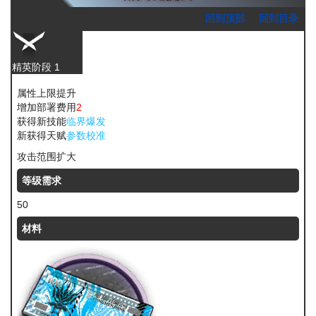
回到顶部
回到目录
精英阶段 1
属性上限提升
增加部署费用
2
获得新技能
临界爆发
新获得天赋
参数校准
攻击范围扩大
等级需求
50
材料