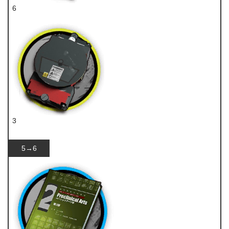
6
技巧概要·卷2
3
装置
5→6