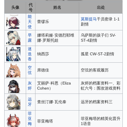
代
头像
姓名
出处
号
能
莫斯提马
干员密录 1-1
天
蕾缪乐
剧情
使
早
娜塔莉娅·安德烈耶维
乌萨斯的孩子们 SV-
露
娜·罗斯托娃
ST-4剧情
迷
迭
纳西莎
孤星 CW-ST-2剧情
香
空
席德佳
空弦的客观履历
弦
灰
艾丽萨·科恩（Eliza
灰烬的档案资料一、彩
烬
Cohen）
虹六号：围攻游戏资料
远
查丝汀娜·瓦伦泰
远牙的档案资料三
牙
菲
亚
菲亚梅塔的精英化晋升
菲亚梅塔
梅
1语音