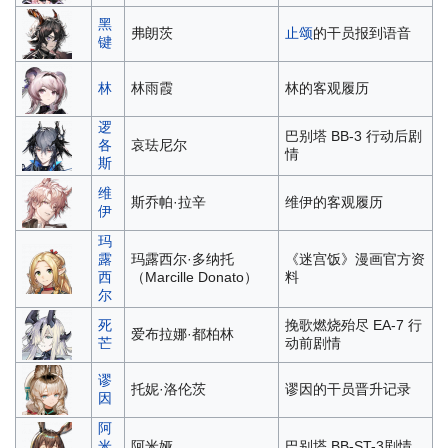
黑
弗朗茨
止颂
的干员报到语音
键
林
林雨霞
林的客观履历
逻
巴别塔 BB-3 行动后剧
各
哀珐尼尔
情
斯
维
斯乔帕·拉辛
维伊的客观履历
伊
玛
露
玛露西尔·多纳托
《迷宫饭》漫画官方资
西
（Marcille Donato）
料
尔
死
挽歌燃烧殆尽 EA-7 行
爱布拉娜·都柏林
芒
动前剧情
谬
托妮·洛伦茨
谬因的干员晋升记录
因
阿
米
阿米娅
巴别塔 BB-ST-3剧情