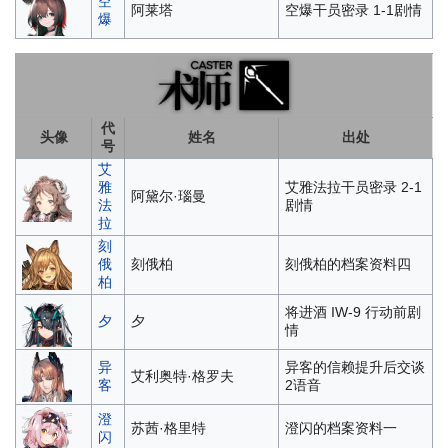
空
阿莱塔
空爆干员密录 1-1剧情
爆
代
头像
姓名
出处
号
艾
雅
艾雅法拉干员密录 2-1
阿黛尔·瑙曼
法
剧情
拉
刻
俄
刻俄柏
刻俄柏的档案资料四
柏
将进酒 IW-9 行动前剧
夕
夕
情
异
异客的信赖提升后交谈
艾利奥特·格罗夫
客
2语音
澄
苏茜·格里特
澄闪的档案资料一
闪