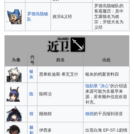
罗德岛隐秘队的
客观履历：其中
罗德岛隐秘
政宗&义经
艾露猫名为政
队
宗；牙猎犬名为
义经
代
头像
姓名
出处
号
银
恩希欧迪斯·希瓦艾什
银灰的档案资料四
灰
蚀刻章 “决心”
的介绍
该
来源可能为非最早来
陈
陈晖洁
源，若有额外信息欢迎
补充。
煌
顾烛煌
烛煌
的干员报到语音
棘
伊西多
出苍白海 EP-ST-1剧情
刺