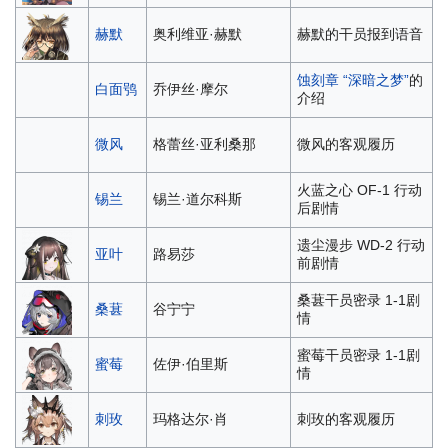
赫默
奥利维亚·赫默
赫默的干员报到语音
蚀刻章 “深暗之梦”
的
白面鸮
乔伊丝·摩尔
介绍
微风
格蕾丝·亚利桑那
微风的客观履历
火蓝之心 OF-1 行动
锡兰
锡兰·道尔科斯
后剧情
遗尘漫步 WD-2 行动
亚叶
路易莎
前剧情
桑葚干员密录 1-1剧
桑葚
谷宁宁
情
蜜莓干员密录 1-1剧
蜜莓
佐伊·伯里斯
情
刺玫
玛格达尔·肖
刺玫的客观履历