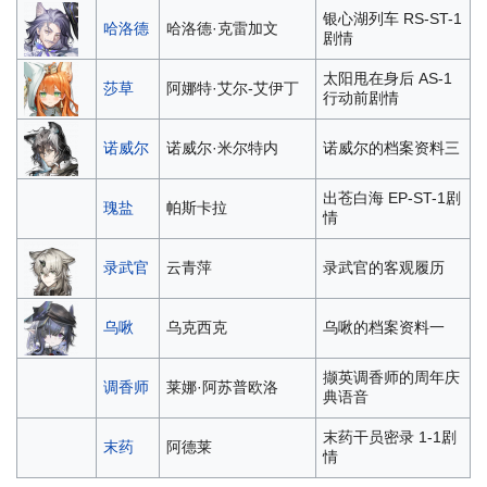
银心湖列车 RS-ST-1
哈洛德
哈洛德·克雷加文
剧情
太阳甩在身后 AS-1
莎草
阿娜特·艾尔-艾伊丁
行动前剧情
诺威尔
诺威尔·米尔特内
诺威尔的档案资料三
出苍白海 EP-ST-1剧
瑰盐
帕斯卡拉
情
录武官
云青萍
录武官的客观履历
乌啾
乌克西克
乌啾的档案资料一
撷英调香师的周年庆
调香师
莱娜·阿苏普欧洛
典语音
末药干员密录 1-1剧
末药
阿德莱
情