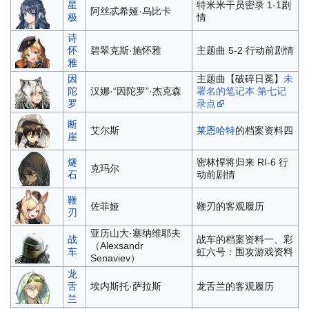
星
特米米干员密录 1-1剧
阿丝忒希娅·乌比卡
极
情
诗
怀
碧翠克斯·施怀雅
主题曲 5-2 行动前剧情
雅
因
主题曲【破碎日冕】
未
陀
汉娜·“因陀罗”·杰克森
署名的笔记本 第七记
罗
录点
断
艾尔斯
莱恩哈特
的档案资料四
崖
燧
密林悍将归来 RI-6 行
克玛尔
石
动前剧情
鞭
佐菲娅
鞭刃的客观履历
刃
亚历山大·塞纳维耶夫
战
战车的档案资料一、彩
（Alexsandr
车
虹六号：围攻游戏资料
Senaviev）
龙
舌
埃内斯托·萨拉斯
龙舌兰的客观履历
兰