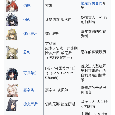
焰尾招聘合同
介
焰尾
索娜
绍
叙拉古人 IS-1 行
伺夜
莱昂图索·贝洛内
动前剧情
缪尔赛思的档案
缪尔赛思
缪尔赛思
资料一
英格丽
应本人要求，此处删
忍冬
忍冬的客观履历
除其姓氏“威尼斯”
（见档案资料一）
首次进入基建系
阿达·“可露希尔”·丘
统时可露希尔的
可露希尔
奇（Ada “Closure”
自我介绍剧情背
Church）
景
嘉辛塔的干员报
嘉辛塔
嘉辛塔·坎贝尔
到语音
叙拉古人 IS-1 行
德克萨斯
切利尼娜·德克萨斯
动前剧情
主题曲 9-19 行动