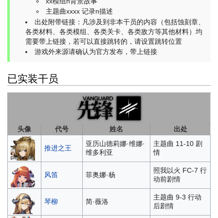
xx模组n背景故事
主题曲xxxx 记录n描述
出处附带链接：凡涉及到非本干员的内容（包括蚀刻章、
各类材料、各类模组、各类关卡、各类敌方等其他材料）均
需要带上链接，若可以直接跳转的，请设置跳转位置
游戏外来源请确认为官方发布，带上链接
已实装干员
头像
代号
姓名
出处
亚历山德莉娜·维娜·
主题曲 11-10 剧
推进之王
维多利亚
情
照我以火 FC-7 行
风笛
菲奥娜·杨
动前剧情
主题曲 9-3 行动
琴柳
简·薇洛
后剧情