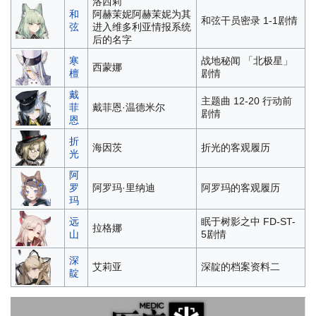
洛西莉
和
阿赫茉妮
阿赫茉妮为其
和弦干员密录 1-1剧情
弦
进入维多利亚情报系统
后的名字
寒
战地秘闻 「北极星」
西蒙娜
檀
剧情
戴
主题曲 12-20 行动前
菲
戴菲恩·温德米尔
剧情
恩
折
海因茨
折光的客观履历
光
阿
罗
阿罗玛·里纳迪
阿罗玛的客观履历
玛
远
眠于树影之中 FD-ST-
拉格娜
山
5剧情
深
艾莉亚
深靛的档案资料二
靛