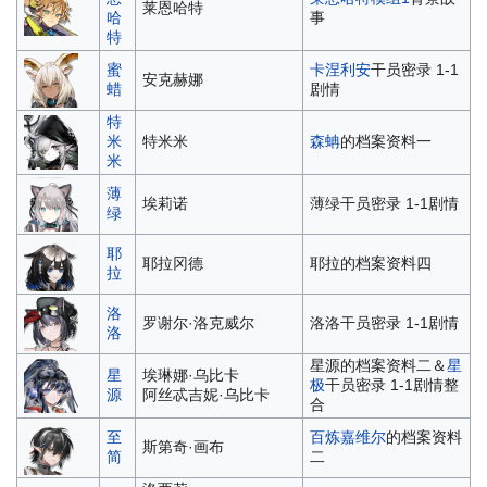
莱恩哈特
哈
事
特
蜜
卡涅利安
干员密录 1-1
安克赫娜
蜡
剧情
特
米
特米米
森蚺
的档案资料一
米
薄
埃莉诺
薄绿干员密录 1-1剧情
绿
耶
耶拉冈德
耶拉的档案资料四
拉
洛
罗谢尔·洛克威尔
洛洛干员密录 1-1剧情
洛
星源的档案资料二＆
星
星
埃琳娜·乌比卡
极
干员密录 1-1剧情整
源
阿丝忒吉妮·乌比卡
合
至
百炼嘉维尔
的档案资料
斯第奇·画布
简
二