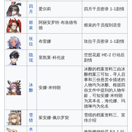
四
爱尔莉
四月干员密录 1-1剧情
月
熔
阿丽安罗特·布洛德韦
熔泉的干员报到语音
泉
德
玫
布雷娜
玫拉干员密录 1-1剧情
拉
隐
空想花庭 HE-2 行动后
里凯莱·科伦波
现
剧情
冰酿的档案资料三
由冰
酿档案三可知，寻人启
事和三份悬赏令描述的
冰
人物均为冰酿。根据四
安娜·米特朗
酿
份文件中提到的人物年
龄，可知安娜·米特朗
为其本名，海伦娜、玛
德琳均为化名
雪
雪猎的档案资料三、宣
茱安娜·佩尔罗契
猎
传介绍
水
挽歌燃烧殆尽 EA-1 行