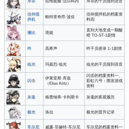
斥罪
拉维妮娅·法尔科内
斥罪的干员报到语音
信仰搅
信仰搅拌机的档案资
帕特里奇昂·波佐
拌机
料四
直到大地变成一颗酸
珊比
塔妮
橙 TO-ST-1剧情
吽
高希声
吽干员密录 1-1剧情
临光
玛嘉烈·临光
临光的干员报到语音
闪击的档案资料一、
伊莱亚斯·库兹
闪击
彩虹六号：围攻游戏
（Elias Kötz）
资料
灰毫
格蕾纳蒂·卡利斯卡
灰毫的客观履历
极光
洛拉
极光的晋升记录
车尔尼
威廉·菲赫特·车尔尼
车尔尼的档案资料一