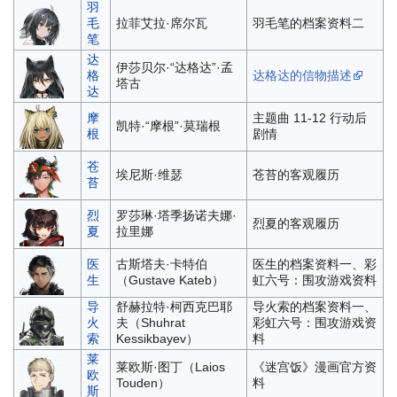
羽
毛
拉菲艾拉·席尔瓦
羽毛笔的档案资料二
笔
达
伊莎贝尔·“达格达”·孟
格
达格达的信物描述
塔古
达
摩
主题曲 11-12 行动后
凯特·“摩根”·莫瑞根
根
剧情
苍
埃尼斯·维瑟
苍苔的客观履历
苔
烈
罗莎琳·塔季扬诺夫娜·
烈夏的客观履历
夏
拉里娜
医
古斯塔夫·卡特伯
医生的档案资料一、彩
生
（Gustave Kateb）
虹六号：围攻游戏资料
导
舒赫拉特·柯西克巴耶
导火索的档案资料一、
火
夫（Shuhrat
彩虹六号：围攻游戏资
索
Kessikbayev）
料
莱
莱欧斯·图丁（Laios
《迷宫饭》漫画官方资
欧
Touden）
料
斯