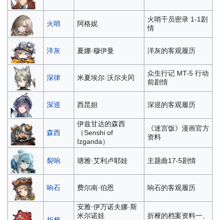
火哨干员密录 1-1剧
火哨
阿格妮
情
洋灰
夏娜·穆伊曼
洋灰的客观履历
众生行记 MT-5 行动
深律
米夏埃尔·沃尔夫冈
前剧情
深巡
西昆妲
深巡的客观履历
伊兹甘达的森西
《迷宫饭》漫画官方
森西
（Senshi of
资料
Izganda）
裂响
瑭雅·艾利卢耶娃
主题曲17-5剧情
响石
费尔南·伯恩
响石的客观履历
安雅·伊万诺夫娜·斯
米尔诺娃
折桠的档案资料一、