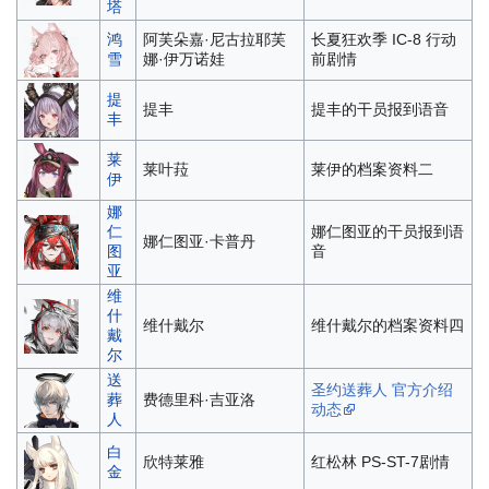
塔
鸿
阿芙朵嘉·尼古拉耶芙
长夏狂欢季 IC-8 行动
雪
娜·伊万诺娃
前剧情
提
提丰
提丰的干员报到语音
丰
莱
莱叶菈
莱伊的档案资料二
伊
娜
仁
娜仁图亚的干员报到语
娜仁图亚·卡普丹
图
音
亚
维
什
维什戴尔
维什戴尔的档案资料四
戴
尔
送
圣约送葬人 官方介绍
葬
费德里科·吉亚洛
动态
人
白
欣特莱雅
红松林 PS-ST-7剧情
金