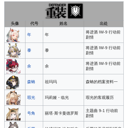
头像
代号
姓名
出处
将进酒 IW-9 行动前
年
年
剧情
将进酒 IW-9 行动前
黍
黍
剧情
将进酒 IW-9 行动前
余
余
剧情
森蚺
祖玛玛
森蚺的档案资料一
瑕光
玛莉娅・临光
瑕光的客观履历
主题曲 9-1 行动前
号角
丽塔·斯卡曼德罗斯
剧情