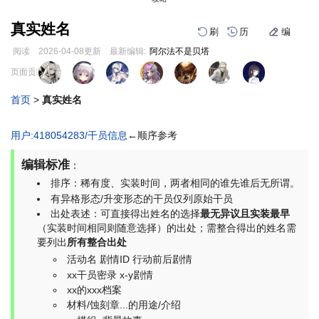
真实姓名
刷
历
编
阅读
2026-04-08
更新
最新编辑:
阿尔法不是贝塔
跳
跳
页面贡献者 :
到
到
导
搜
首页
>
真实姓名
航
索
编
刷
历
用户:418054283/干员信息
←顺序参考
编辑标准
：
排序：稀有度、实装时间，两者相同的谁先谁后无所谓。
有异格形态/升变形态的干员仅列原始干员
出处表述：可直接得出姓名的选择
最无异议且实装最早
（实装时间相同则随意选择）的出处；需整合得出的姓名需
要列出
所有整合出处
活动名 剧情ID 行动前后剧情
xx干员密录 x-y剧情
xx的xxx档案
材料/蚀刻章...的用途/介绍