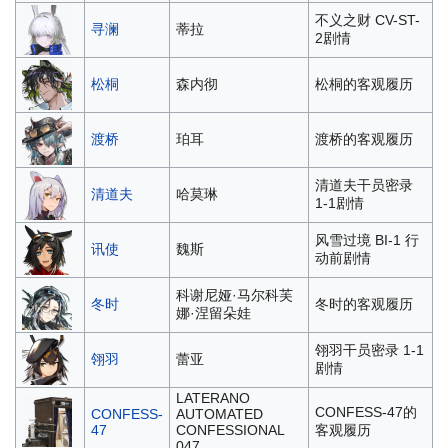
不义之财 CV-ST-
寻澜
蒂拉
2剧情
松桐
森内彻
松桐的客观履历
渡桥
珀耳
渡桥的客观履历
清道夫干员密录
清道夫
哈莫琳
1-1剧情
风雪过境 BI-1 行
讯使
魏斯
动前剧情
科谢尼娅·马尔科芙
冬时
冬时的客观履历
娜·涅留朵娃
翎羽干员密录 1-1
翎羽
蕾亚
剧情
LATERANO
CONFESS-47的
CONFESS-
AUTOMATED
47
CONFESSIONAL
客观履历
047