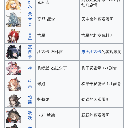
灯
布莉吉
动前剧情
心
天
空
高登·谭农
天空盒的客观履历
盒
吉
吉星
吉星的档案资料四
星
杰
西
杰西卡·布林雷
涤火杰西卡
的客观履历
卡
梅
梅缇丝·杰拉尔丁
梅干员密录 1-1剧情
松
米娜
松果干员密录 1-1剧情
果
铅
托特尔
铅踝的客观履历
踝
跃
卡莉·兰德
跃跃的客观履历
跃