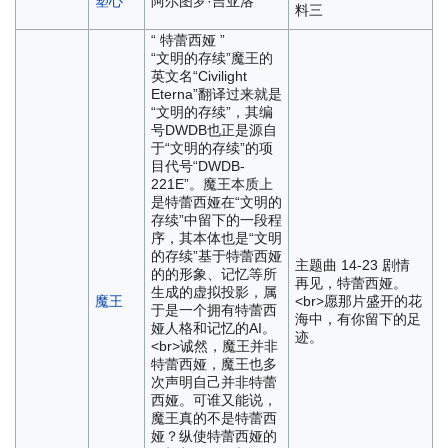
塑心
阿尔图罗·吉亚洛
料三
“ 特蕾西娅 ”
“文明的存续”
魔王的
英文名“Civilight
Eterna”翻译过来就是
“文明的存续”，其编
号DWDB也正是源自
于“文明的存续”的项
目代号“DWDB-
221E”。魔王本质上
是特蕾西娅在“文明的
存续”中留下的一段程
序，其本体也是“文明
的存续”基于特蕾西娅
主题曲 14-23 剧情
的的形象、记忆等所
再见，特蕾西娅。
生成的虚拟投影，属
魔王
<br>愿那片盛开的花
于是一个拥有特蕾西
海中，有你留下的足
娅人格和记忆的AI。
迹。
<br>诚然，魔王并非
特蕾西娅，魔王也多
次声明自己并非特蕾
西娅。可谁又能说，
魔王真的不是特蕾西
娅？纵使特蕾西娅的