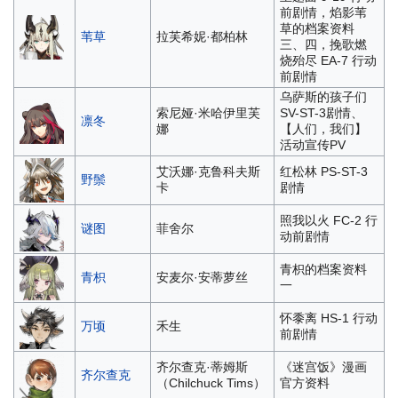
前剧情，焰影苇
草的档案资料
苇草
拉芙希妮·都柏林
三、四，挽歌燃
烧殆尽 EA-7 行动
前剧情
乌萨斯的孩子们
索尼娅·米哈伊里芙
SV-ST-3剧情、
凛冬
娜
【人们，我们】
活动宣传PV
艾沃娜·克鲁科夫斯
红松林 PS-ST-3
野鬃
卡
剧情
照我以火 FC-2 行
谜图
菲舍尔
动前剧情
青枳的档案资料
青枳
安麦尔·安蒂萝丝
一
怀黍离 HS-1 行动
万顷
禾生
前剧情
齐尔查克·蒂姆斯
《迷宫饭》漫画
齐尔查克
（Chilchuck Tims）
官方资料