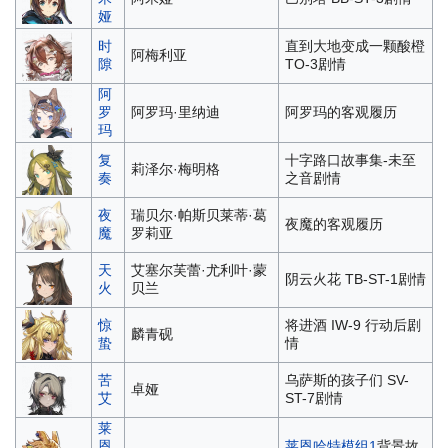
娅
时
直到大地变成一颗酸橙
阿梅利亚
隙
TO-3剧情
阿
罗
阿罗玛·里纳迪
阿罗玛的客观履历
玛
复
十字路口故事集-未至
莉泽尔·梅明格
奏
之音剧情
夜
瑞贝尔·帕斯贝莱蒂·葛
夜魔的客观履历
魔
罗莉亚
天
艾塞尔芙蕾·尤利叶·蒙
阴云火花 TB-ST-1剧情
火
贝兰
惊
将进酒 IW-9 行动后剧
麟青砚
蛰
情
苦
乌萨斯的孩子们 SV-
卓娅
艾
ST-7剧情
莱
恩
莱恩哈特模组1
背景故