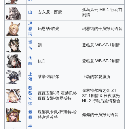
孤岛风云 MB-1 行动前
山
安东尼・西蒙
剧情
玛
恩
玛恩纳·临光
玛恩纳的干员报到语音
纳
重
朔
登临意 WB-ST-1剧情
岳
仇
仇白
登临意 WB-ST-2剧情
白
止
莱辛·梅耶尔
止颂的客观履历
颂
薇
崔林特尔梅之金 ZT-
薇
薇薇安娜·冯·霍赫贝格
ST-1剧情 & 长夜临光
安
薇薇安娜·德罗斯特
NL-2 行动后剧情整合
娜
佩
珠娜佩卡佩-萨琪特-哈
佩佩的干员报到语音
佩
特谢普苏特
丰