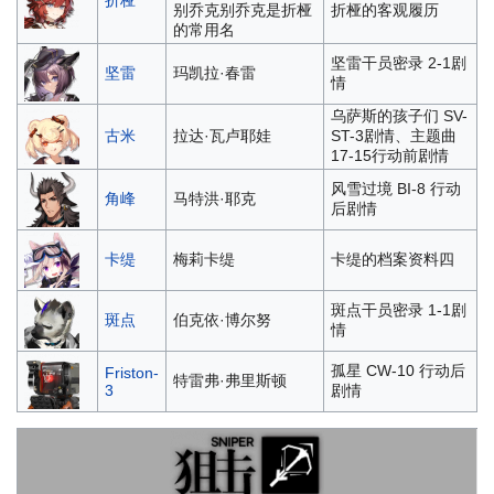
折桠
别乔克
别乔克是折桠
折桠的客观履历
的常用名
坚雷干员密录 2-1剧
坚雷
玛凯拉·春雷
情
乌萨斯的孩子们 SV-
古米
拉达·瓦卢耶娃
ST-3剧情、主题曲
17-15行动前剧情
风雪过境 BI-8 行动
角峰
马特洪·耶克
后剧情
卡缇
梅莉卡缇
卡缇的档案资料四
斑点干员密录 1-1剧
斑点
伯克依·博尔努
情
孤星 CW-10 行动后
Friston-
特雷弗·弗里斯顿
3
剧情