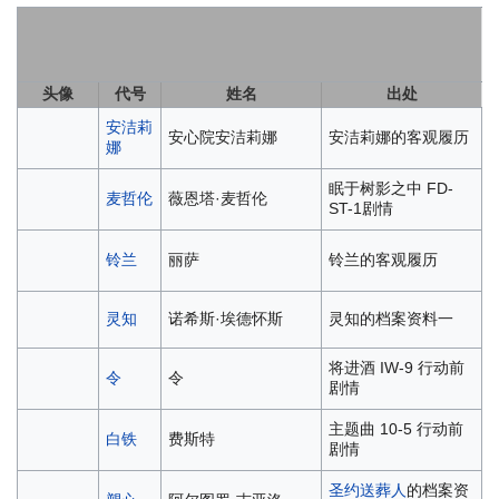
头像
代号
姓名
出处
安洁莉
安心院安洁莉娜
安洁莉娜的客观履历
娜
眠于树影之中 FD-
麦哲伦
薇恩塔·麦哲伦
ST-1剧情
铃兰
丽萨
铃兰的客观履历
灵知
诺希斯·埃德怀斯
灵知的档案资料一
将进酒 IW-9 行动前
令
令
剧情
主题曲 10-5 行动前
白铁
费斯特
剧情
圣约送葬人
的档案资