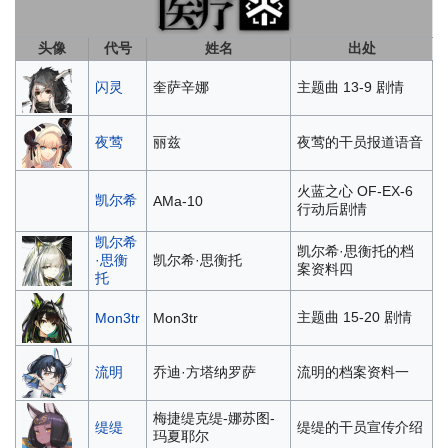
头像
代号
姓名
出处
闪灵
奎萨辛娜
主题曲 13-9 剧情
夜莺
丽兹
夜莺的干员报道语音
火蓝之心 OF-EX-6
凯尔希
AMa-10
行动后剧情
凯尔希
凯尔希·思衡托的档
·思衡
凯尔希·思衡托
案资料四
托
主题曲 15-20 剧情
Mon3tr
Mon3tr
流明
乔迪·方塔纳罗萨
流明的档案资料一
梅捷缇克缇-娜苏图-
缇缇
缇缇的干员宣传介绍
玛夏耶尔