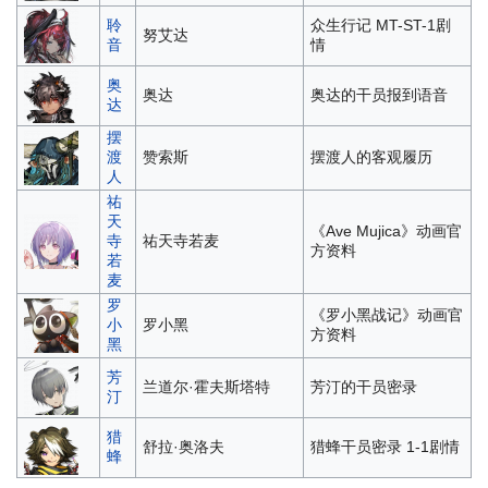
聆
众生行记 MT-ST-1剧
努艾达
音
情
奥
奥达
奥达的干员报到语音
达
摆
渡
赞索斯
摆渡人的客观履历
人
祐
天
《Ave Mujica》动画官
寺
祐天寺若麦
方资料
若
麦
罗
《罗小黑战记》动画官
小
罗小黑
方资料
黑
芳
兰道尔·霍夫斯塔特
芳汀的干员密录
汀
猎
舒拉·奥洛夫
猎蜂干员密录 1-1剧情
蜂