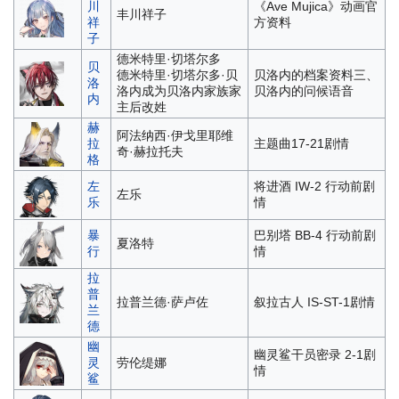
川
《Ave Mujica》动画官
丰川祥子
祥
方资料
子
德米特里·切塔尔多
贝
德米特里·切塔尔多·贝
贝洛内的档案资料三、
洛
洛内
成为贝洛内家族家
贝洛内的问候语音
内
主后改姓
赫
阿法纳西·伊戈里耶维
拉
主题曲17-21剧情
奇·赫拉托夫
格
左
将进酒 IW-2 行动前剧
左乐
乐
情
暴
巴别塔 BB-4 行动前剧
夏洛特
行
情
拉
普
拉普兰德·萨卢佐
叙拉古人 IS-ST-1剧情
兰
德
幽
幽灵鲨干员密录 2-1剧
灵
劳伦缇娜
情
鲨