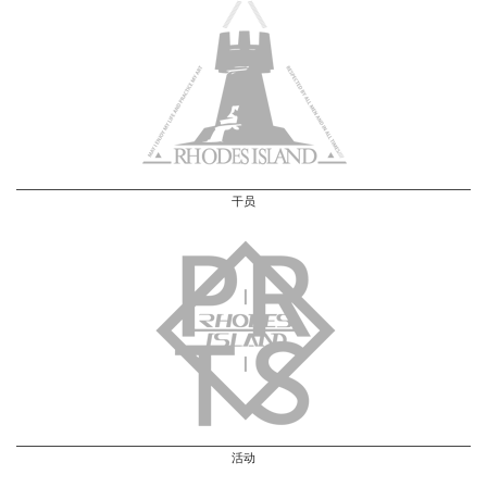
干员
活动