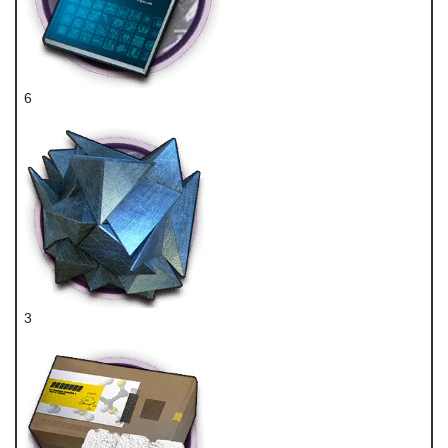
6
技巧概要·卷3
3
异铁块