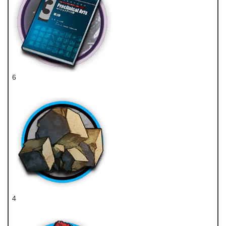
6
技巧概要·卷3
4
固源岩组