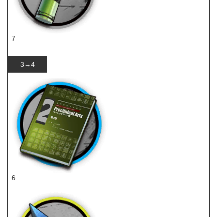
7
酯原料
3→4
6
技巧概要·卷2