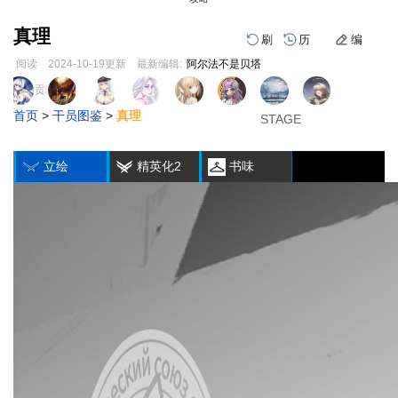
真理
刷
历
编
阅读
2024-10-19
更新
最新编辑:
阿尔法不是贝塔
跳
跳
页面贡献者 :
1
2
3
到
到
首页
>
干员图鉴
>
真理
导
搜
STAGE
STAGE
STAGE
编
刷
历
航
索
立绘
精英化2
书味