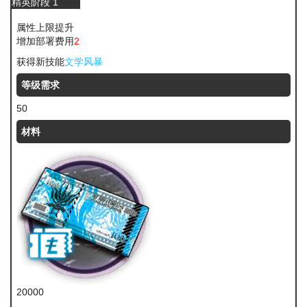
精英阶段 1
属性上限提升
增加部署费用
2
获得新技能
文学风暴
等级需求
50
材料
20000
龙门币