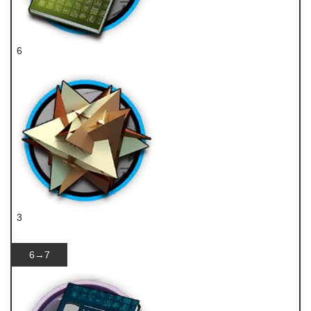
6
技巧概要·卷2
3
RMA70-12
6→7