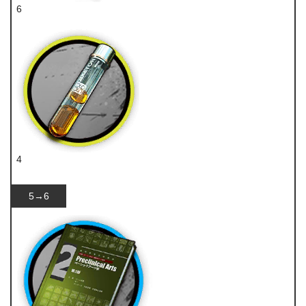
6
技巧概要·卷2
4
酮凝集
5→6