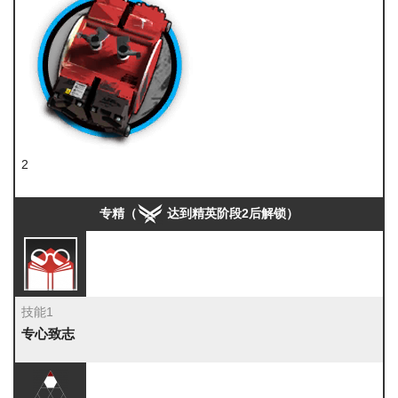
2
全新装置
专精（
达到精英阶段2后解锁）
技能1
专心致志