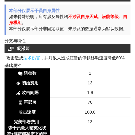
本部分仅展示干员自身属性
如未特殊说明，所有涉及属性均
不涉及自身天赋、潜能等级、自
身模组
。
本部分仅展示部分非固定取值，未涉及的数据通常为默认数据。
分支与特性
凝滞师
攻击造成
法术伤害
，并对敌人造成短暂的
停顿
移动速度降低80%
基础属性
阻挡数
1
初始费用
13
攻击间隔
1.9
再部署
70
攻击速度
100.0
完美部署费用
13
该干员最大精英化状
态+满潜能状态下的部