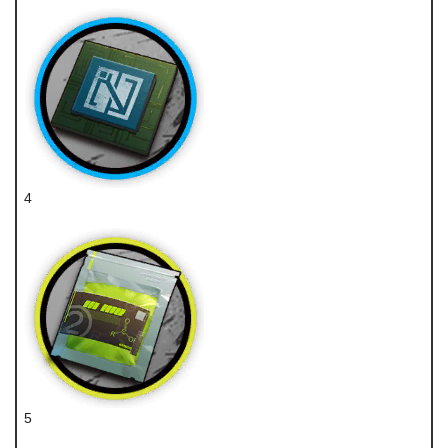
4
辅助芯片
5
聚酸酯