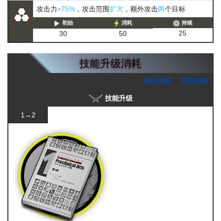
攻击力
+75%
，攻击范围
扩大
，额外攻击
两
个目标
初始
消耗
持续
25
30
50
技能升级消耗
回到顶部
回到目录
技能升级
1→2