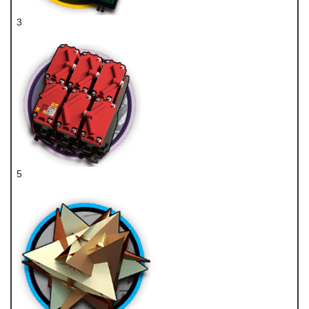
3
辅助双芯片
5
改量装置