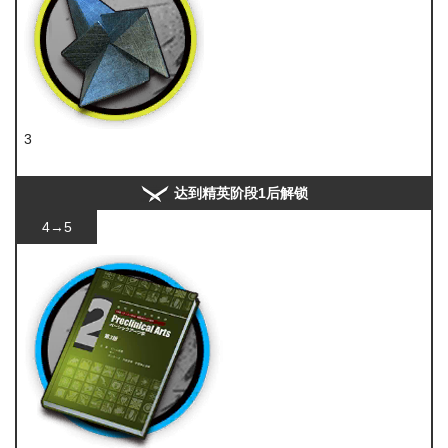
3
异铁
达到精英阶段1后解锁
4→5