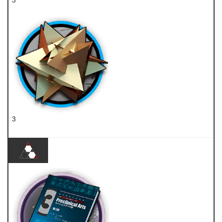
3
糖聚块
3
RMA70-12