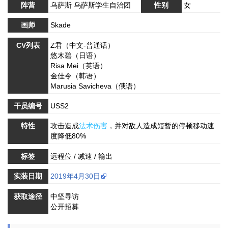
阵营
乌萨斯 乌萨斯学生自治团
性别
女
画师
Skade
CV列表
Z君（中文-普通话）
悠木碧（日语）
Risa Mei（英语）
金佳令（韩语）
Marusia Savicheva（俄语）
干员编号
USS2
特性
攻击造成
法术伤害
，并对敌人造成短暂的
停顿
移动速
度降低80%
标签
远程位 / 减速 / 输出
实装日期
2019年4月30日
获取途径
中坚寻访
公开招募