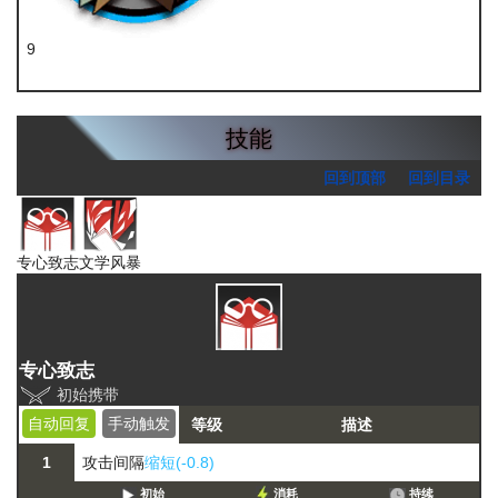
9
RMA70-12
技能
回到顶部
回到目录
专心致志
文学风暴
专心致志
初始携带
自动回复
手动触发
等级
描述
1
攻击间隔
缩短(-0.8)
初始
消耗
持续