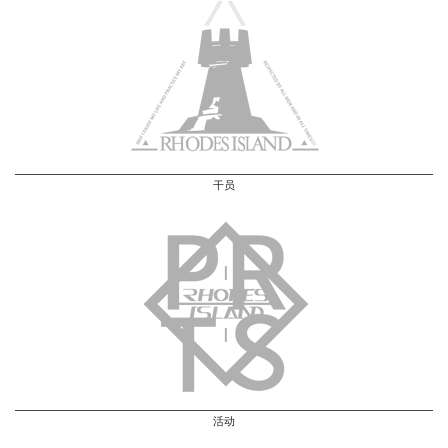
干员
活动