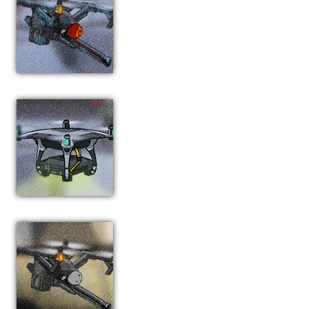
妖怪MKII
御4