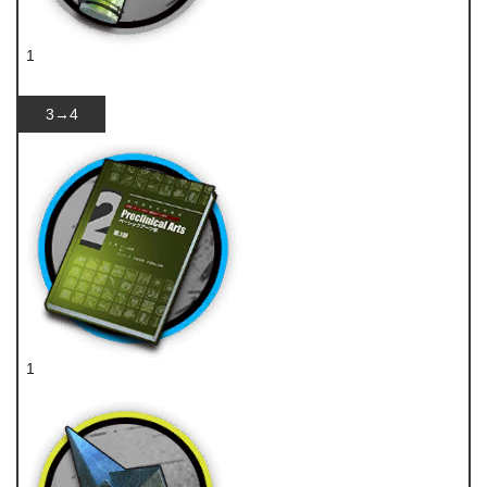
1
酯原料
3→4
1
技巧概要·卷2