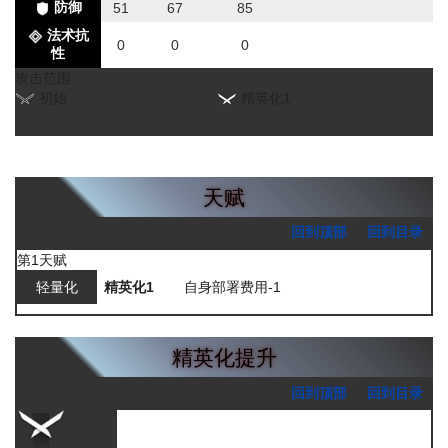
防御
51
67
85
法术抗
0
0
0
性
攻击范围
初始
精英化1
天赋
回到顶部
回到目录
第1天赋
轻量化
精英化1
自身部署费用-1
精英化提升
回到顶部
回到目录