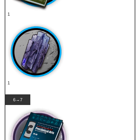
1
技巧概要·卷2
1
轻锰矿
6→7