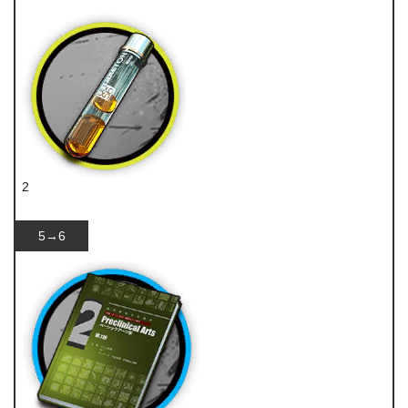
技巧概要·卷2
2
酮凝集
5→6