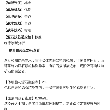
【物理强度】
标准
【战场机动】
优良
【生理耐受】
普通
【战术规划】
普通
【战斗技巧】
标准
【源石技艺适应性】
标准
临床诊断分析
提升信赖至25%查看
造影检测结果显示，该干员体内脏器轮廓模糊，可见异常阴影，循
环系统内源石颗粒检测异常，有矿石病感染迹象，现阶段可确认为
矿石病感染者。
【体细胞与源石融合率】2%
包括体表的源石结晶在内，干员空爆拥有明显的感染者症状。
【血液内源石密度】0.30u/L.
感染步入中期，患者目前病程控制稳定。需要保持定期观察与控
制。