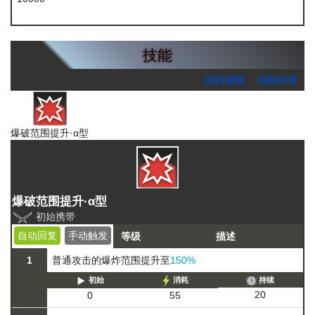
龙门币
技能
回到顶部
回到目录
爆破范围提升·α型
爆破范围提升·α型
初始携带
自动回复
手动触发
等级
描述
1
普通攻击的爆炸范围提升至
150%
初始
消耗
持续
20
0
55