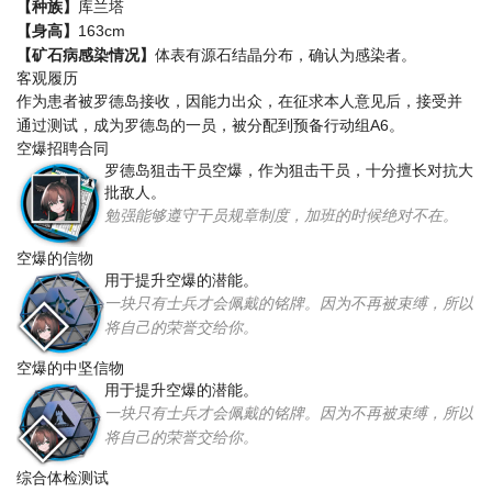
【种族】
库兰塔
【身高】
163cm
【矿石病感染情况】
体表有源石结晶分布，确认为感染者。
客观履历
作为患者被罗德岛接收，因能力出众，在征求本人意见后，接受并
通过测试，成为罗德岛的一员，被分配到预备行动组A6。
空爆招聘合同
罗德岛狙击干员空爆，作为狙击干员，十分擅长对抗大
批敌人。
勉强能够遵守干员规章制度，加班的时候绝对不在。
空爆的信物
用于提升空爆的潜能。
一块只有士兵才会佩戴的铭牌。因为不再被束缚，所以
将自己的荣誉交给你。
空爆的中坚信物
用于提升空爆的潜能。
一块只有士兵才会佩戴的铭牌。因为不再被束缚，所以
将自己的荣誉交给你。
综合体检测试