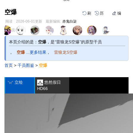
空爆
刷
历
编
阅读
2026-06-01
更新
最新编辑:
赤鬼白柒
跳
跳
页面贡献者 :
到
到
导
搜
本页介绍的是：
空爆
，是“雷狼龙S空爆”的原型干员
航
索
，
空爆
...更多结果
，
雷狼龙S空爆
首页
>
干员图鉴
>
空爆
编
刷
历
立绘
悠然假日
HD66