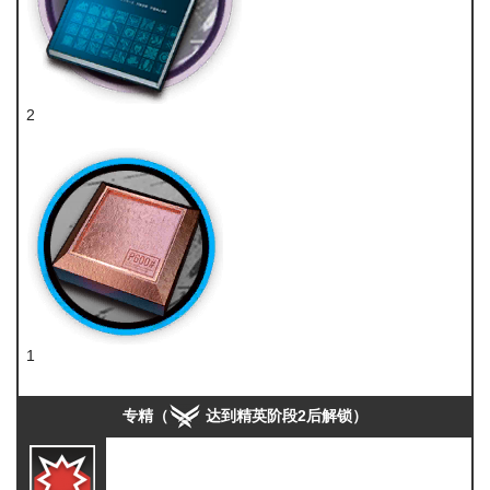
2
技巧概要·卷3
1
研磨石
专精（
达到精英阶段2后解锁）