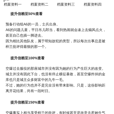
档案资料一
档案资料二
档案资料三
档案资料四
提升信赖至50%查看
预备行动组A6的一员，士兵出身。
A6的问题儿童，平日吊儿郎当，看到热闹就会凑上去煽风点火，
甚至自己也插一脚进去。
因为相比其他队友，属于明知故犯的类型，所以每次出事总是被
梓兰批评得最狠的那一个。
提升信赖至100%查看
空爆过去服役的那座城市并没有因为她的行为产生巨大的改变。
城主并没有因此下台，也没有停止横征暴敛，甚至空爆炸掉的金
库也只是城主众多财富中的九牛一毛。
不过，她的行为也并不是完全没有带来影响。只是，这份影响距
离开花结果，尚有一段时日。
提升信赖至150%查看
空爆事实上相当享受梓兰的批评，有时候甚至是故意去惹她生气