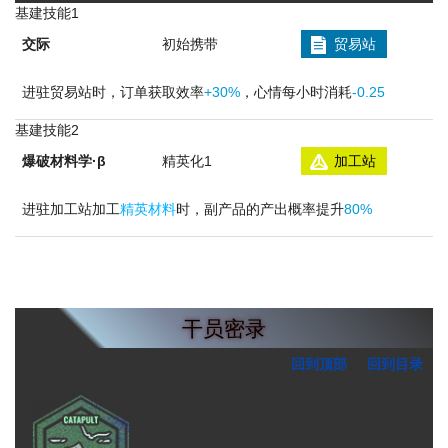
基建技能1
交际
初始携带
贸易站
进驻贸易站时，订单获取效率
+30%
，心情每小时消耗
-0.25
基建技能2
爆破材料学·β
精英化1
加工站
进驻加工站加工
精英材料
时，副产品的产出概率提升
80%
干员密录
回到顶部
回到目录