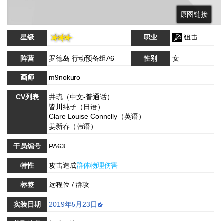
原图链接
原图链接
星级
职业
狙击
阵营
罗德岛 行动预备组A6
性别
女
画师
m9nokuro
CV列表
井琉（中文-普通话）
皆川纯子（日语）
Clare Louise Connolly（英语）
姜新春（韩语）
干员编号
PA63
特性
攻击造成
群体物理伤害
标签
远程位 / 群攻
实装日期
2019年5月23日