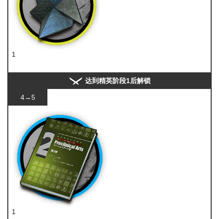
1
异铁
达到精英阶段1后解锁
4→5
1