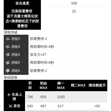
攻击速度
100
完美部署费用
21
该干员最大精英化状
态+满潜能状态下的部
署费用
潜能突破
潜能2
部署费用-1
潜能3
再部署时间-4秒
潜能4
攻击力+27
潜能5
再部署时间-6秒
潜能6
部署费用-1
基础面板
初
初始
精一
精二MAX
满信赖提升
始
MAX
MAX
生命上
736
920
1150
限
攻击
340
487
617
+55