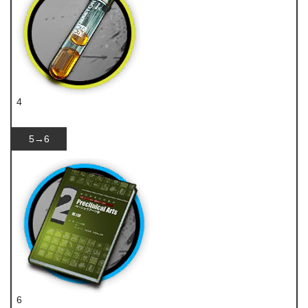
4
酮凝集
5→6
6