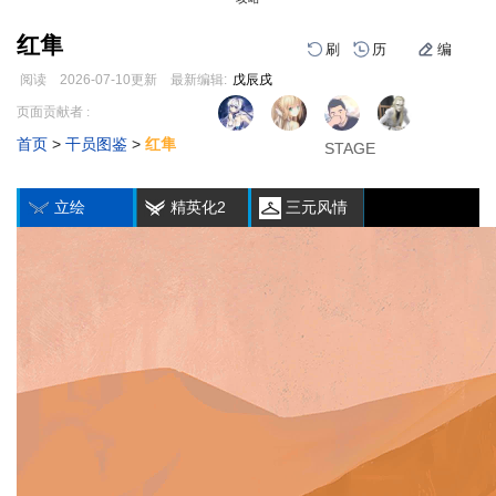
红隼
刷
历
编
阅读
2026-07-10
更新
最新编辑:
戊辰戌
跳
跳
页面贡献者 :
1
2
3
到
到
首页
>
干员图鉴
>
红隼
导
搜
STAGE
STAGE
STAGE
编
刷
历
航
索
立绘
精英化2
三元风情