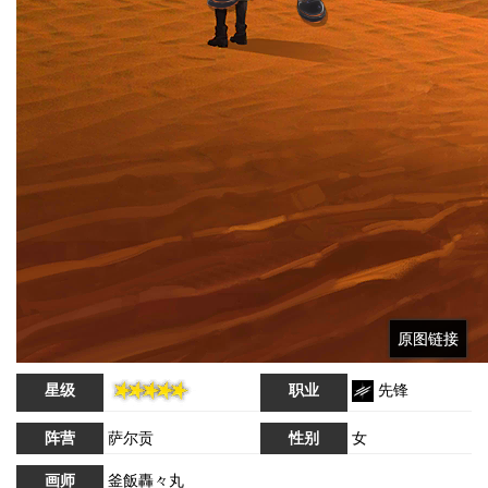
原图链接
原图链接
原图链接
星级
职业
先锋
阵营
萨尔贡
性别
女
画师
釜飯轟々丸