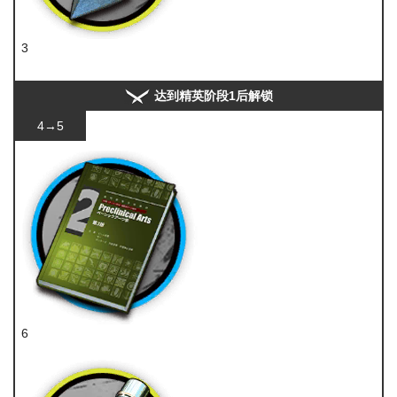
3
异铁
达到精英阶段1后解锁
4→5
6
技巧概要·卷2