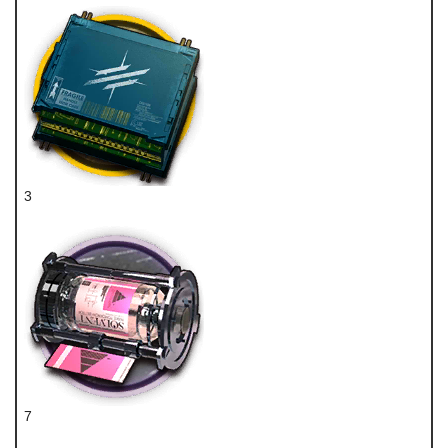
3
先锋双芯片
7
精炼溶剂