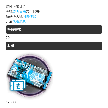
属性上限提升
天赋
蛮力重击
获得提升
新获得天赋
习惯使然
开启
模组系统
等级需求
70
材料
120000
龙门币