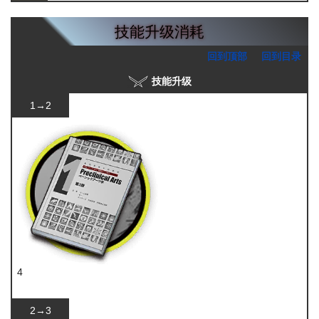
技能升级消耗
回到顶部
回到目录
技能升级
1→2
4
技巧概要·卷1
2→3