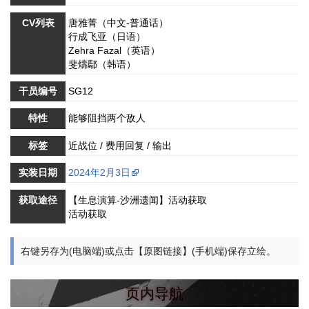
CV列表
唐雅菁（中文-普通话）
行成飞亚（日语）
Zehra Fazal（英语）
斐燽鄢（韩语）
干员编号
SG12
特性
能够阻挡两个敌人
标签
近战位 / 费用回复 / 输出
实装日期
2024年2月3日
获取途径
【生息演算-沙洲遗闻】活动获取
活动获取
右键另存为(电脑端)或点击【原图链接】(手机端)保存立绘。
页内导航