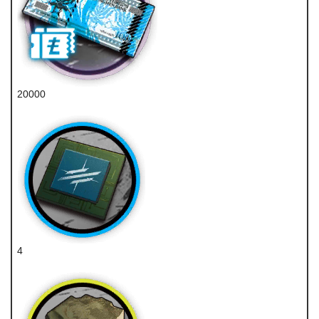
20000
龙门币
4
先锋芯片