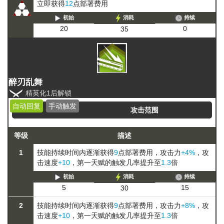
立即获得
12
点部署费用
初始
消耗
持续
0
20
35
醉刃乱舞
精英化1后解锁
自动回复
手动触发
攻击范围
等级
描述
1
技能持续时间内逐渐获得
9
点部署费用，攻击力
+4%
，攻
击速度
+10
，第一天赋的触发几率提升至
1.3
倍
初始
消耗
持续
15
5
30
2
技能持续时间内逐渐获得
9
点部署费用，攻击力
+8%
，攻
击速度
+10
，第一天赋的触发几率提升至
1.3
倍