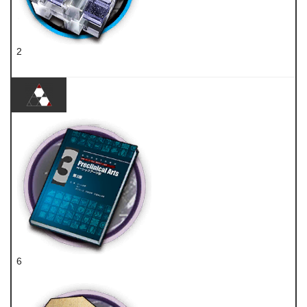
2
环烃聚质
6
技巧概要·卷3