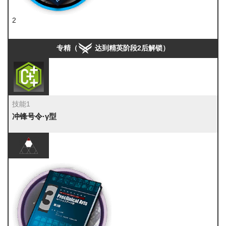
2
炽合金
专精（
达到精英阶段2后解锁）
技能1
冲锋号令·γ型