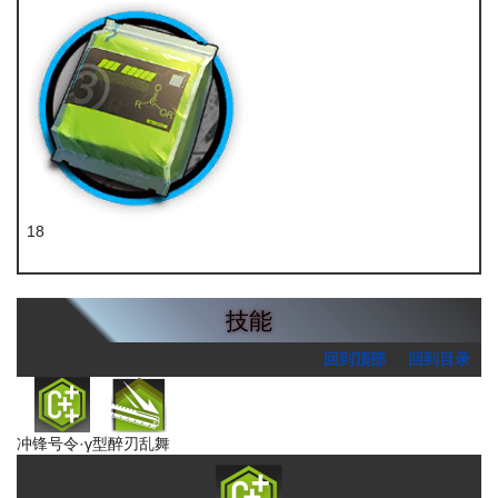
18
聚酸酯组
技能
回到顶部
回到目录
冲锋号令·γ型
醉刃乱舞