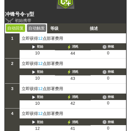
冲锋号令·γ型
初始携带
自动回复
自动触发
等级
描述
1
立即获得
12
点部署费用
初始
消耗
持续
0
10
44
2
立即获得
12
点部署费用
初始
消耗
持续
0
10
43
3
立即获得
12
点部署费用
初始
消耗
持续
0
10
42
4
立即获得
12
点部署费用
初始
消耗
持续
0
12
41