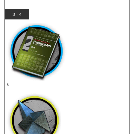
酯原料
3→4
6
技巧概要·卷2