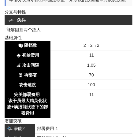
分支与特性
尖兵
能够阻挡两个敌人
基础属性
阻挡数
2→2→2
初始费用
11
攻击间隔
1.05
再部署
70
攻击速度
100
完美部署费用
11
该干员最大精英化状
态+满潜能状态下的部
署费用
潜能突破
潜能2
部署费用-1