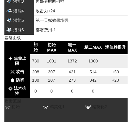
潜能3
再部署时间-4秒
潜能4
攻击力+24
潜能5
第一天赋效果增强
潜能6
部署费用-1
基础面板
初
初始
精一
精二MAX
满信赖提升
始
MAX
MAX
生命上
730
1001
1372
1960
限
攻击
208
307
421
514
+50
防御
138
207
273
342
+20
法术抗
0
0
0
0
性
攻击范围
初始
精英化1
精英化2