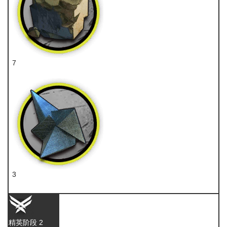
7
固源岩
3
异铁
精英阶段 2