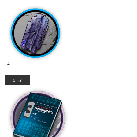
技巧概要·卷2
4
轻锰矿
6→7