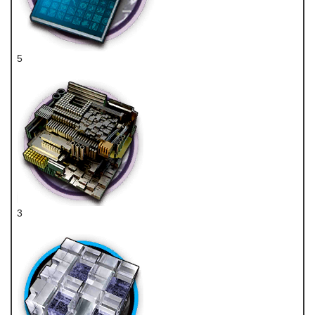
5
技巧概要·卷3
3
固化纤维板