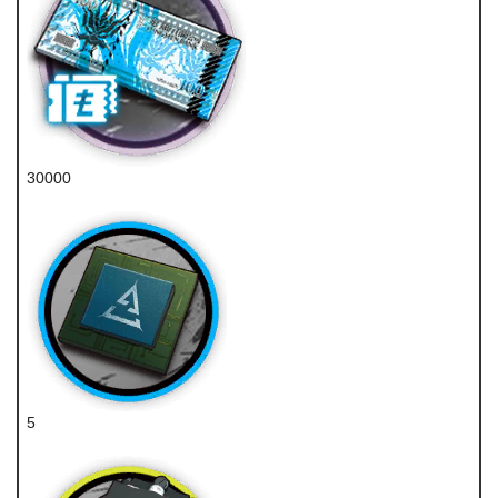
30000
龙门币
5
特种芯片