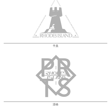
干员
活动