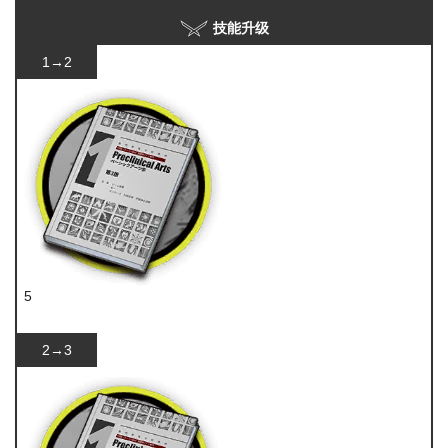
技能升级
1→2
5
技巧概要·卷1
2→3