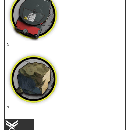
5
装置
7
固源岩