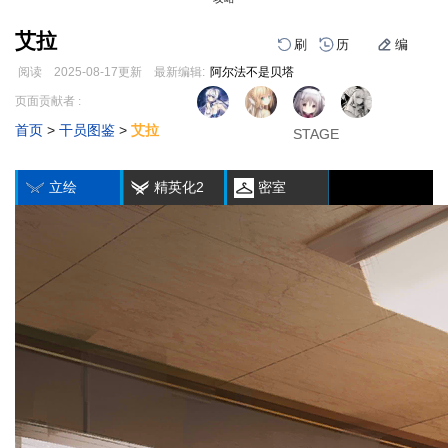
艾拉
刷
历
编
阅读
2025-08-17
更新
最新编辑:
阿尔法不是贝塔
跳
跳
页面贡献者 :
1
2
3
到
到
首页
>
干员图鉴
>
艾拉
导
搜
STAGE
STAGE
STAGE
编
刷
历
航
索
立绘
精英化2
密室