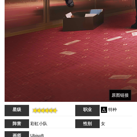
原图链接
原图链接
原图链接
星级
职业
特种
阵营
彩虹小队
性别
女
画师
Ubisoft