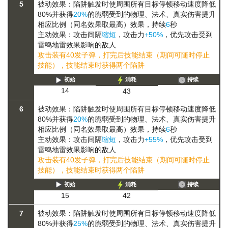
5
被动效果：陷阱触发时使周围所有目标
停顿
移动速度降低
80%
并获得
20%
的
脆弱
受到的物理、法术、真实伤害提升
相应比例（同名效果取最高）
效果，持续
6
秒
主动效果：攻击间隔
缩短
，攻击力
+50%
，优先攻击受到
雷鸣地雷效果影响的敌人
攻击装有40发子弹，打完后技能结束（期间可随时停止
技能），技能结束时获得两个陷阱
初始
消耗
持续
14
43
6
被动效果：陷阱触发时使周围所有目标
停顿
移动速度降低
80%
并获得
20%
的
脆弱
受到的物理、法术、真实伤害提升
相应比例（同名效果取最高）
效果，持续
6
秒
主动效果：攻击间隔
缩短
，攻击力
+55%
，优先攻击受到
雷鸣地雷效果影响的敌人
攻击装有40发子弹，打完后技能结束（期间可随时停止
技能），技能结束时获得两个陷阱
初始
消耗
持续
15
42
7
被动效果：陷阱触发时使周围所有目标
停顿
移动速度降低
80%
并获得
25%
的
脆弱
受到的物理、法术、真实伤害提升