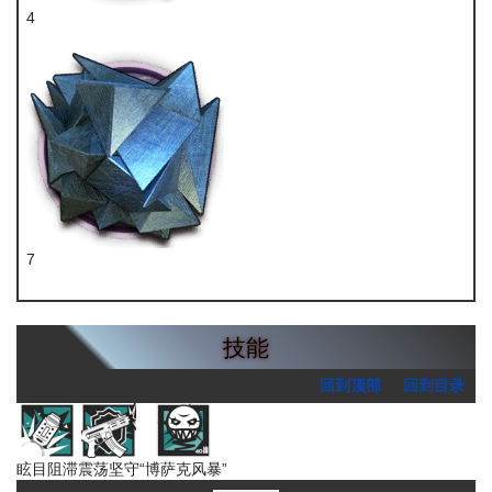
4
双极纳米片
7
异铁块
技能
回到顶部
回到目录
眩目阻滞
震荡坚守
“博萨克风暴”