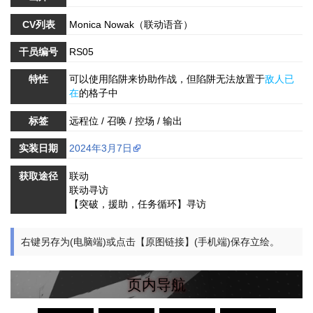
CV列表
Monica Nowak（联动语音）
干员编号
RS05
特性
可以使用陷阱来协助作战，但陷阱无法放置于
敌人已
在
的格子中
标签
远程位 / 召唤 / 控场 / 输出
实装日期
2024年3月7日
获取途径
联动
联动寻访
【突破，援助，任务循环】寻访
右键另存为(电脑端)或点击【原图链接】(手机端)保存立绘。
页内导航