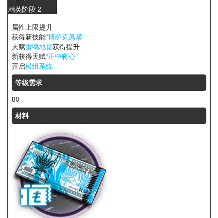
精英阶段 2
属性上限提升
获得新技能
“博萨克风暴”
天赋
雷鸣地雷
获得提升
新获得天赋
“正中靶心”
开启
模组系统
等级需求
80
材料