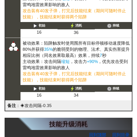
雷鸣地雷效果影响的敌人
攻击装有40发子弹，打完后技能结束（期间可随时停止
技能），技能结束时获得两个陷阱
初始
消耗
持续
16
36
被动效果：陷阱触发时使周围所有目标
停顿
移动速度降低
80%
并获得
35%
的
脆弱
受到的物理、法术、真实伤害提升
相应比例（同名效果取最高）
效果，持续
7
秒
主动效果：攻击间隔
缩短
，攻击力
+90%
，优先攻击受到
雷鸣地雷效果影响的敌人
攻击装有40发子弹，打完后技能结束（期间可随时停止
技能），技能结束时获得两个陷阱
初始
消耗
持续
16
34
备注
：◈攻击间隔-0.35
技能升级消耗
回到顶部
回到目录