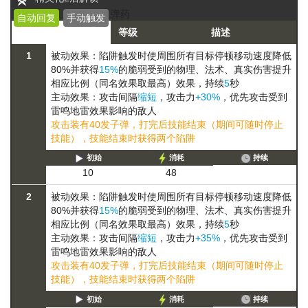
弹药
自动回复
手动触发
等级
描述
1
被动效果：陷阱触发时使周围所有目标
停顿
移动速度降低
80%
并获得
15%
的
脆弱
受到的物理、法术、真实伤害提升
相应比例（同名效果取最高）
效果，持续
5
秒
主动效果：攻击间隔
缩短
，攻击力
+30%
，优先攻击受到
雷鸣地雷效果影响的敌人
攻击装有40发子弹，打完后技能结束（期间可随时停止
技能），技能结束时获得两个陷阱
初始
消耗
持续
10
48
2
被动效果：陷阱触发时使周围所有目标
停顿
移动速度降低
80%
并获得
15%
的
脆弱
受到的物理、法术、真实伤害提升
相应比例（同名效果取最高）
效果，持续
5
秒
主动效果：攻击间隔
缩短
，攻击力
+35%
，优先攻击受到
雷鸣地雷效果影响的敌人
攻击装有40发子弹，打完后技能结束（期间可随时停止
技能），技能结束时获得两个陷阱
初始
消耗
持续