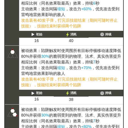
相应比例（同名效果取最高）
效果，持续
6
秒
主动效果：攻击间隔
缩短
，攻击力
+60%
，优先攻击受到
雷鸣地雷效果影响的敌人
攻击装有40发子弹，打完后技能结束（期间可随时停止
技能），技能结束时获得两个陷阱
初始
消耗
持续
16
40
被动效果：陷阱触发时使周围所有目标
停顿
移动速度降低
80%
并获得
30%
的
脆弱
受到的物理、法术、真实伤害提升
相应比例（同名效果取最高）
效果，持续
7
秒
主动效果：攻击间隔
缩短
，攻击力
+70%
，优先攻击受到
雷鸣地雷效果影响的敌人
攻击装有40发子弹，打完后技能结束（期间可随时停止
技能），技能结束时获得两个陷阱
初始
消耗
持续
16
38
被动效果：陷阱触发时使周围所有目标
停顿
移动速度降低
80%
并获得
30%
的
脆弱
受到的物理、法术、真实伤害提升
相应比例（同名效果取最高）
效果，持续
7
秒
主动效果：攻击间隔
缩短
，攻击力
+80%
，优先攻击受到