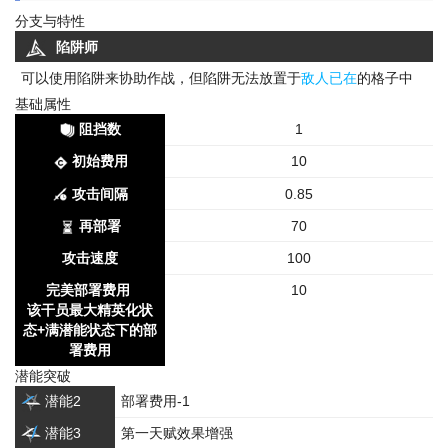
分支与特性
陷阱师
可以使用陷阱来协助作战，但陷阱无法放置于
敌人已在
的格子中
基础属性
阻挡数
1
初始费用
10
攻击间隔
0.85
再部署
70
攻击速度
100
完美部署费用
10
该干员最大精英化状
态+满潜能状态下的部
署费用
潜能突破
潜能2
部署费用-1
潜能3
第一天赋效果增强