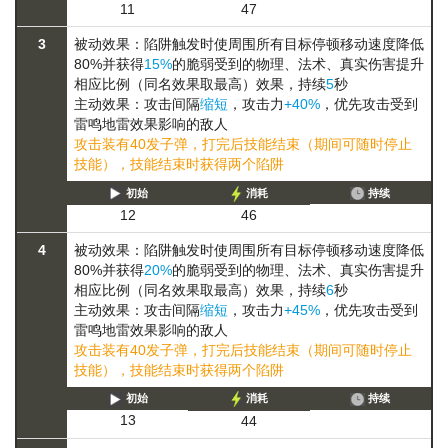
11
47
3
被动效果：陷阱触发时使周围所有目标
停顿
移动速度降低
80%
并获得
15%
的
脆弱
受到的物理、法术、真实伤害提升
相应比例（同名效果取最高）
效果，持续
5
秒
主动效果：攻击间隔
缩短
，攻击力
+40%
，优先攻击受到
雷鸣地雷效果影响的敌人
攻击装有40发子弹，打完后技能结束（期间可随时停止
技能），技能结束时获得两个陷阱
初始
消耗
持续
12
46
4
被动效果：陷阱触发时使周围所有目标
停顿
移动速度降低
80%
并获得
20%
的
脆弱
受到的物理、法术、真实伤害提升
相应比例（同名效果取最高）
效果，持续
6
秒
主动效果：攻击间隔
缩短
，攻击力
+45%
，优先攻击受到
雷鸣地雷效果影响的敌人
攻击装有40发子弹，打完后技能结束（期间可随时停止
技能），技能结束时获得两个陷阱
初始
消耗
持续
13
44