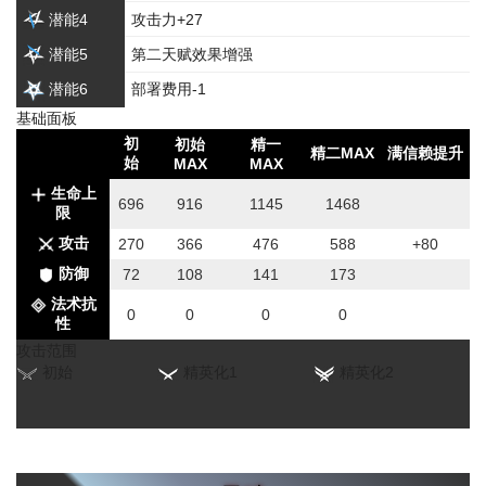
潜能4
攻击力+27
潜能5
第二天赋效果增强
潜能6
部署费用-1
基础面板
初
初始
精一
精二MAX
满信赖提升
始
MAX
MAX
生命上
696
916
1145
1468
限
攻击
270
366
476
588
+80
防御
72
108
141
173
法术抗
0
0
0
0
性
攻击范围
初始
精英化1
精英化2