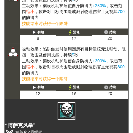
主动效果：架设机动护盾使自身防御力
+250%
，攻击范
围
缩小
，攻击对目标周围造成溅射物理伤害且无视其
700
的防御力
技能结束时获得一个陷阱
初始
消耗
持续
20
8
17
被动效果：陷阱触发时使周围所有目标
晕眩
无法移动、阻
挡、攻击及使用技能
，持续
5
秒
主动效果：架设机动护盾使自身防御力
+300%
，攻击范
围
缩小
，攻击对目标周围造成溅射物理伤害且无视其
800
的防御力
技能结束时获得一个陷阱
初始
消耗
持续
20
12
16
“博萨克风暴”
精英化2后解锁