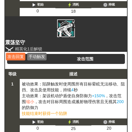
初始
消耗
持续
0
18
震荡坚守
精英化1后解锁
攻击回复
手动触发
攻击范围
等级
描述
1
被动效果：陷阱触发时使周围所有目标
晕眩
无法移动、阻
挡、攻击及使用技能
，持续
4
秒
主动效果：架设机动护盾使自身防御力
+150%
，攻击范
围
缩小
，攻击对目标周围造成溅射物理伤害且无视其
200
的防御力
技能结束时获得一个陷阱
初始
消耗
持续
20
0
25