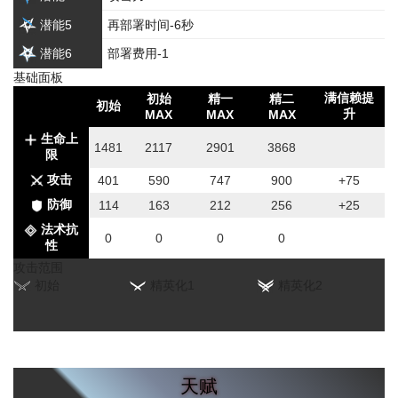
潜能5
再部署时间-6秒
潜能6
部署费用-1
基础面板
满信赖提
初始
精一
精二
初始
升
MAX
MAX
MAX
生命上
1481
2117
2901
3868
限
攻击
401
590
747
900
+75
防御
114
163
212
256
+25
法术抗
0
0
0
0
性
攻击范围
初始
精英化1
精英化2
天赋