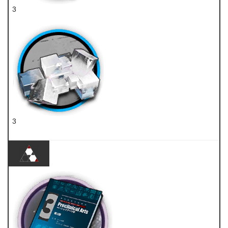
3
切削原液
3
转质盐组