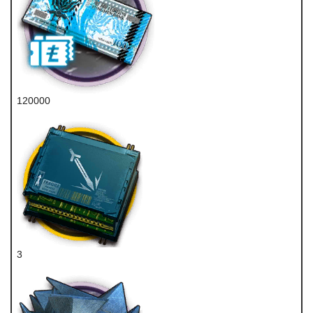
120000
龙门币
3
近卫双芯片