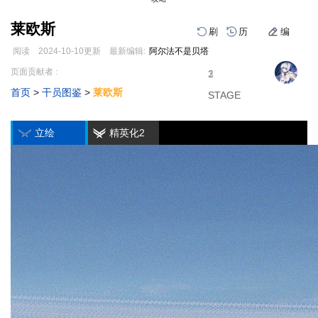
莱欧斯
刷
历
编
阅读
2024-10-10
更新
最新编辑:
阿尔法不是贝塔
跳
跳
页面贡献者 :
1
2
3
到
到
首页
>
干员图鉴
>
莱欧斯
导
搜
STAGE
STAGE
STAGE
编
刷
历
航
索
立绘
精英化2