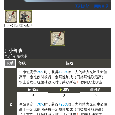
回到顶部
回到目录
胆小剑助
威吓战法
胆小剑助
初始携带
被动
等级
描述
1
生命值高于
75%
时，获得
+25%
攻击力的
精力充沛
生命值
高于一定比例时获得一定属性加成（同类属性取最高）
场上首次出现领袖敌人时，莱欧斯在
15
秒内无法攻击
初始
消耗
持续
15
0
0
2
生命值高于
70%
时，获得
+25%
攻击力的
精力充沛
生命值
高于一定比例时获得一定属性加成（同类属性取最高）
场上首次出现领袖敌人时，莱欧斯在
15
秒内无法攻击