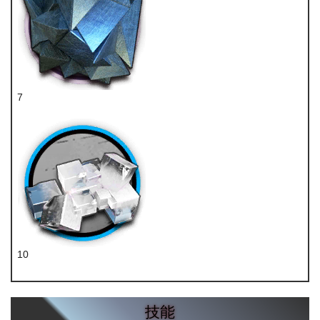
7
异铁块
10
转质盐组
技能