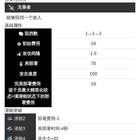
无畏者
能够阻挡一个敌人
基础属性
阻挡数
1→1→1
初始费用
16
攻击间隔
1.5
再部署
70
攻击速度
100
完美部署费用
16
该干员最大精英化状
态+满潜能状态下的部
署费用
潜能突破
潜能2
部署费用-1
潜能3
再部署时间-4秒
潜能4
攻击力+32