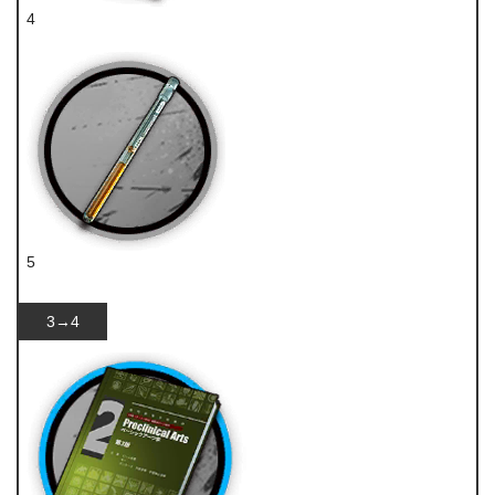
4
技巧概要·卷1
5
双酮
3→4