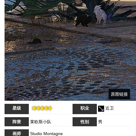
原图链接
原图链接
星级
职业
近卫
阵营
莱欧斯小队
性别
男
画师
Studio Montagne