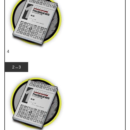
4
技巧概要·卷1
2→3