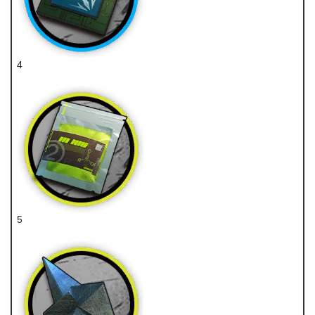
4
近卫芯片
5
聚酸酯