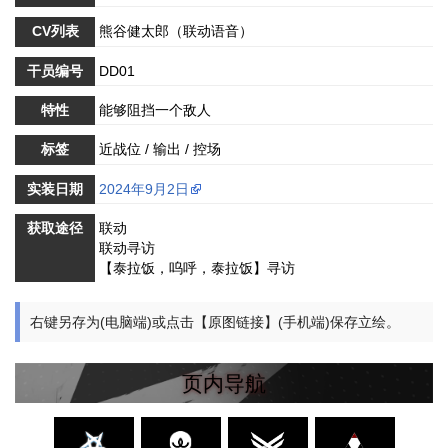
CV列表
熊谷健太郎（联动语音）
干员编号
DD01
特性
能够阻挡一个敌人
标签
近战位 / 输出 / 控场
实装日期
2024年9月2日
获取途径
联动
联动寻访
【泰拉饭，呜呼，泰拉饭】寻访
右键另存为(电脑端)或点击【原图链接】(手机端)保存立绘。
页内导航