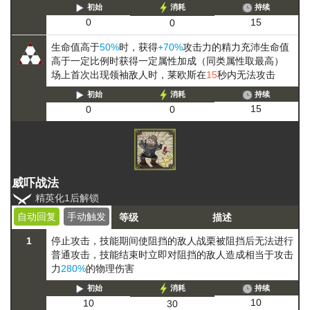
初始
消耗
持续
15
0
0
生命值高于
50%
时，获得
+70%
攻击力的
精力充沛
生命值
高于一定比例时获得一定属性加成（同类属性取最高）
场上首次出现领袖敌人时，莱欧斯在
15
秒内无法攻击
初始
消耗
持续
15
0
0
威吓战法
精英化1后解锁
自动回复
手动触发
等级
描述
1
停止攻击，技能期间使阻挡的敌人
战栗
被阻挡后无法进行
普通攻击
，技能结束时立即对阻挡的敌人造成相当于攻击
力
280%
的物理伤害
初始
消耗
持续
10
10
30