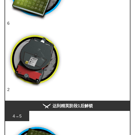
6
技巧概要·卷2
2
装置
达到精英阶段1后解锁
4→5