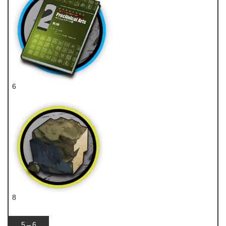
6
技巧概要·卷2
8
固源岩
5→6