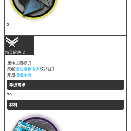
3
异铁
精英阶段 2
属性上限提升
天赋
迷宫魔物专家
获得提升
开启
模组系统
等级需求
70
材料