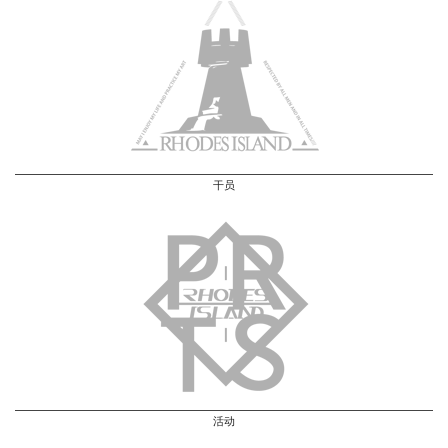
干员
活动