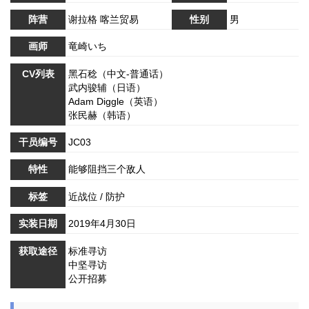
阵营
谢拉格 喀兰贸易
性别
男
画师
竜崎いち
CV列表
黑石稔（中文-普通话）
武内骏辅（日语）
Adam Diggle（英语）
张民赫（韩语）
干员编号
JC03
特性
能够阻挡三个敌人
标签
近战位 / 防护
实装日期
2019年4月30日
获取途径
标准寻访
中坚寻访
公开招募