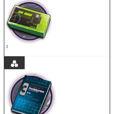
2
聚酸酯块