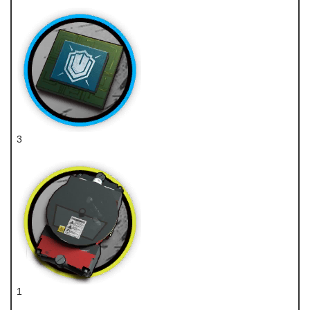
龙门币
3
重装芯片
1
装置