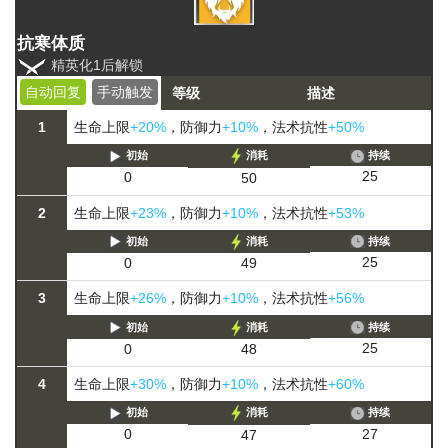
抗寒体质
精英化1后解锁
自动回复
手动触发
等级
描述
1
生命上限
+20%
，防御力
+10%
，法术抗性
+50%
初始
消耗
持续
25
0
50
2
生命上限
+23%
，防御力
+10%
，法术抗性
+53%
初始
消耗
持续
25
0
49
3
生命上限
+26%
，防御力
+10%
，法术抗性
+56%
初始
消耗
持续
25
0
48
4
生命上限
+30%
，防御力
+10%
，法术抗性
+60%
初始
消耗
持续
27
0
47