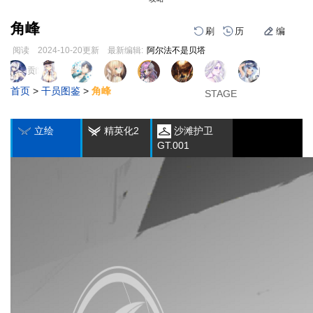
角峰
刷
历
编
阅读
2024-10-20
更新
最新编辑:
阿尔法不是贝塔
跳
跳
页面贡献者 :
1
2
3
到
到
首页
>
干员图鉴
>
角峰
导
搜
STAGE
STAGE
STAGE
编
刷
历
航
索
立绘
精英化2
沙滩护卫
GT.001