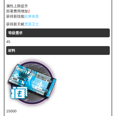
属性上限提升
部署费用增加
2
获得新技能
抗寒体质
获得新天赋
雪原卫士
等级需求
45
材料
15000