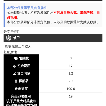
本部分仅展示干员自身属性
如未特殊说明，所有涉及属性均
不涉及自身天赋、潜能等级、自
身模组
。
本部分仅展示部分非固定取值，未涉及的数据通常为默认数据。
分支与特性
铁卫
能够阻挡三个敌人
基础属性
阻挡数
3
初始费用
17
攻击间隔
1.2
再部署
70
攻击速度
100.0
完美部署费用
19
该干员最大精英化状
态+满潜能状态下的部