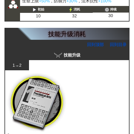
生命上限
+50%
，防御力
+30%
，法术抗性
+100%
初始
消耗
持续
30
10
32
技能升级消耗
回到顶部
回到目录
技能升级
1→2