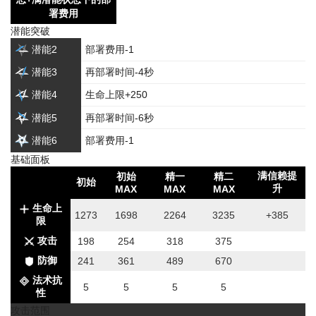
署费用
潜能突破
潜能2
部署费用-1
潜能3
再部署时间-4秒
潜能4
生命上限+250
潜能5
再部署时间-6秒
潜能6
部署费用-1
基础面板
满信赖提
初始
精一
精二
初始
升
MAX
MAX
MAX
生命上
1273
1698
2264
3235
+385
限
攻击
198
254
318
375
防御
241
361
489
670
法术抗
5
5
5
5
性
攻击范围