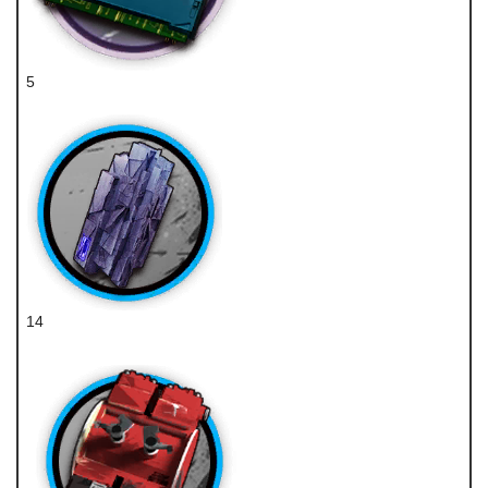
5
重装芯片组
14
轻锰矿