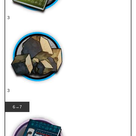
3
技巧概要·卷2
3
固源岩组
6→7