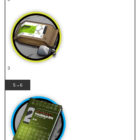
技巧概要·卷2
3
糖
5→6