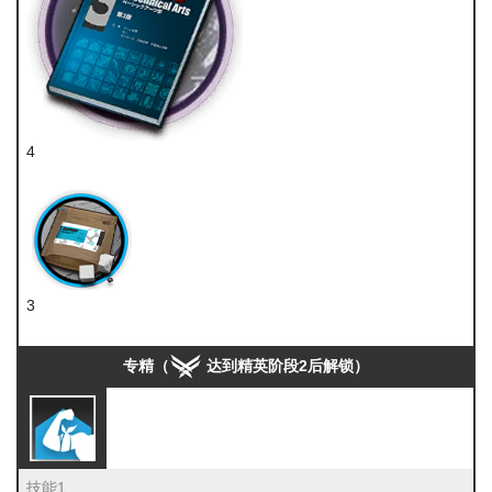
4
技巧概要·卷3
3
糖组
专精（
达到精英阶段2后解锁）
技能1