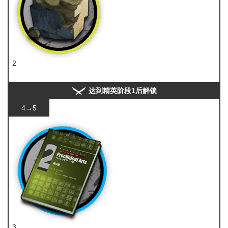
2
固源岩
达到精英阶段1后解锁
4→5
3