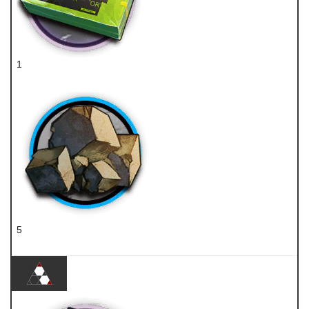
1
聚酸酯块
5
固源岩组