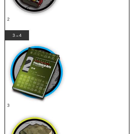
2
破损装置
3→4
3
技巧概要·卷2