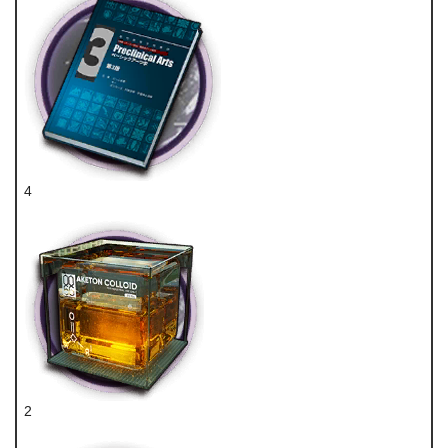
4
技巧概要·卷3
2
酮阵列