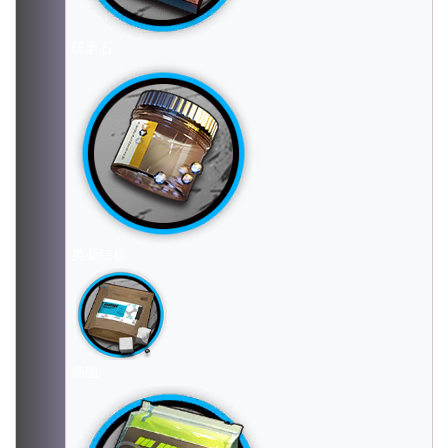
研磨石
类凝结核
糖组