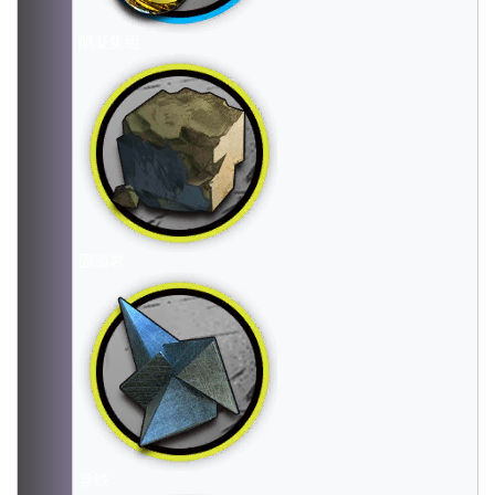
酮凝集组
固源岩
异铁