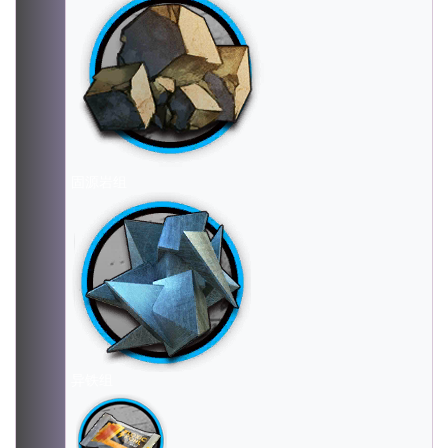
固源岩组
异铁组