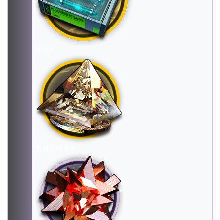
聚合剂
重相位对映体