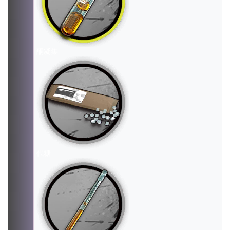
酮凝集
代糖