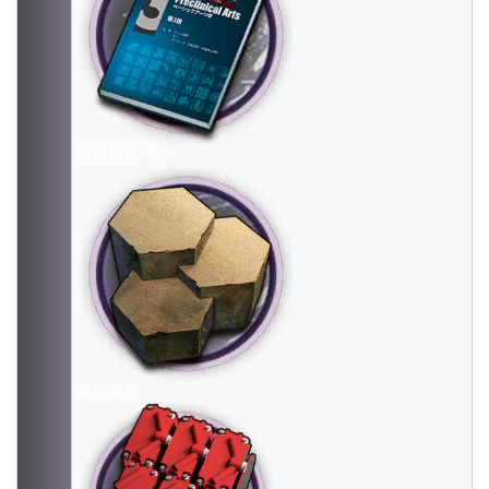
技巧概要·卷3
提纯源岩