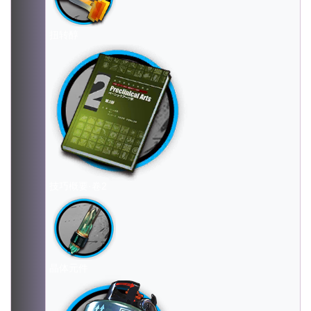
扭转醇
技巧概要·卷2
晶体元件