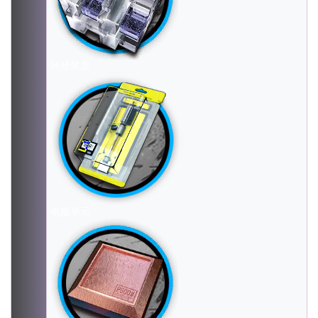
环烃聚质
电极单元