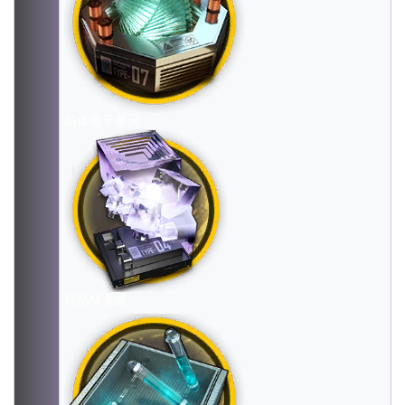
晶体电子单元
烧结核凝晶