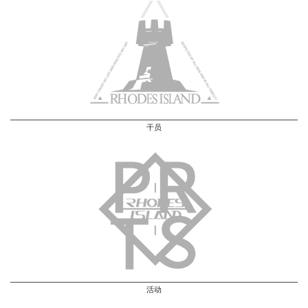
干员
活动