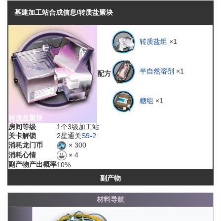
基建加工站合成信息/转质盐聚块
转质盐组
×1
半自然溶剂
×1
配方
糖组
×1
转质盐聚块
房间等级
1个3级加工站
关卡解锁
2星通关
S9-2
× 300
消耗龙门币
× 4
消耗心情
副产物产出概率
10%
副产物
材料导航