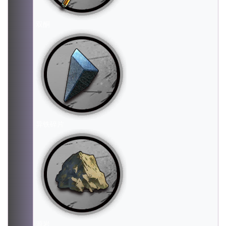
双酮
异铁碎片
源岩