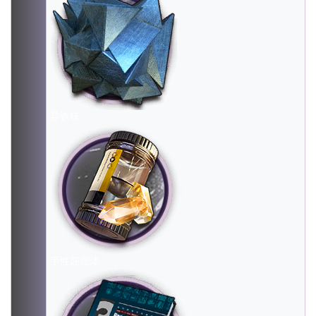
异铁块
手性屈光体