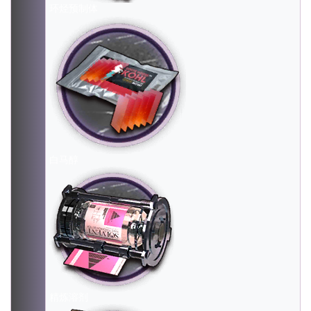
环烃预制体
白马醇
精炼溶剂