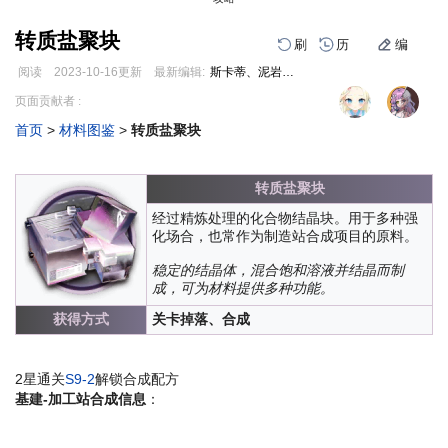
转质盐聚块
刷
历
编
阅读
2023-10-16
更新
最新编辑:
斯卡蒂、泥岩老公
跳
跳
页面贡献者 :
到
到
首页
>
材料图鉴
>
转质盐聚块
导
搜
编
刷
历
航
索
转质盐聚块
经过精炼处理的化合物结晶块。用于多种强
化场合，也常作为制造站合成项目的原料。
稳定的结晶体，混合饱和溶液并结晶而制
成，可为材料提供多种功能。
获得方式
关卡掉落、合成
2星通关
S9-2
解锁合成配方
基建-加工站合成信息
：