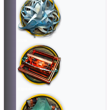
D32钢
双极纳米片