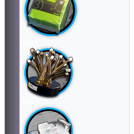
聚酸酯组
褐素纤维