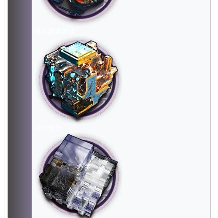
液化醚吸聚体
炽合金块