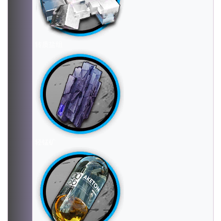
转质盐组
轻锰矿