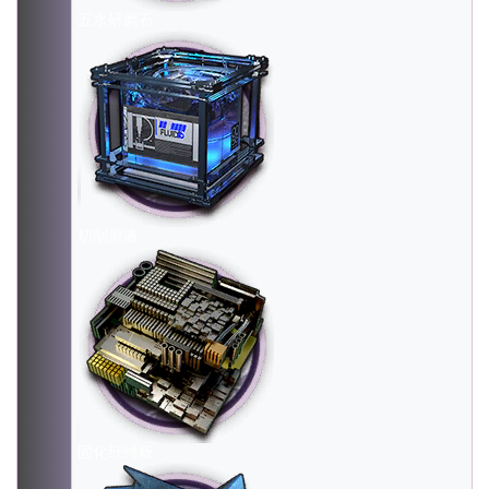
五水研磨石
切削原液
固化纤维板