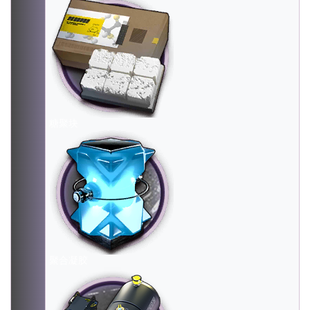
糖聚块
聚合凝胶