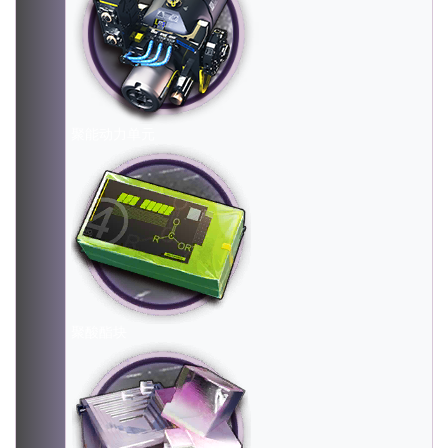
聚能动力单元
聚酸酯块