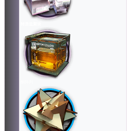
转质盐聚块
酮阵列