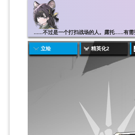
......不过是一个打扫战场的人。露托....
立绘
精英化2