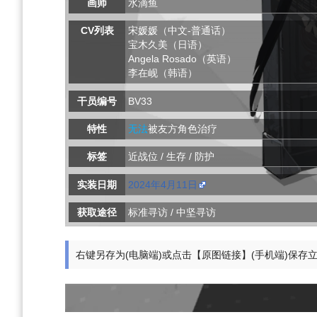
画师
水滴鱼
CV列表
宋媛媛（中文-普通话）
宝木久美（日语）
Angela Rosado（英语）
李在岘（韩语）
干员编号
BV33
特性
无法
被友方角色治疗
标签
近战位 / 生存 / 防护
实装日期
2024年4月11日
获取途径
标准寻访 / 中坚寻访
右键另存为(电脑端)或点击【原图链接】(手机端)保存