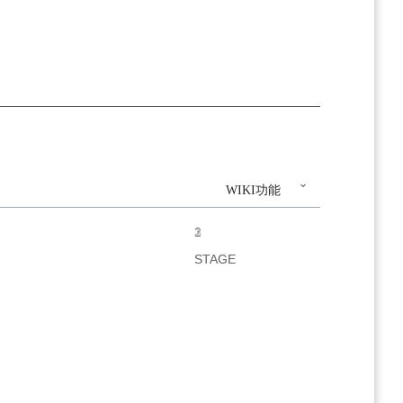
WIKI功能
1
2
3
STAGE
STAGE
STAGE