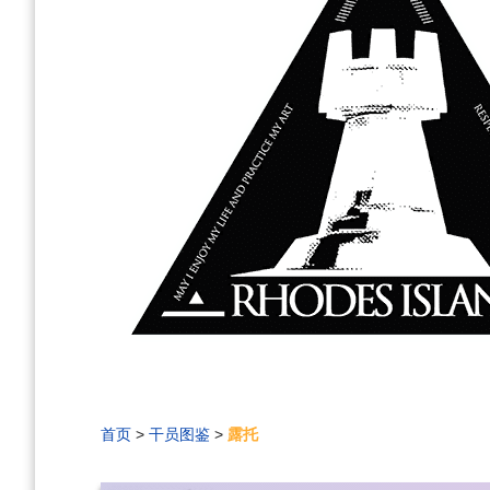
首页
>
干员图鉴
>
露托
编
刷
历