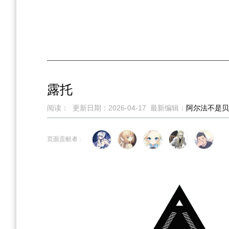
露托
阅读：
更新日期：
2026-04-17
最新编辑：
阿尔法不是贝
跳
跳
页面贡献者 :
到
到
导
搜
航
索