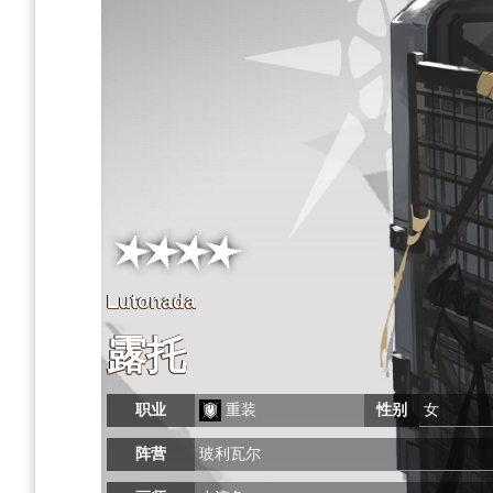
Lutonada
露托
职业
重装
性别
女
阵营
玻利瓦尔