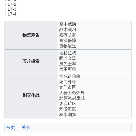
H17-2
H17-3
H17-4
空中威胁
战术演习
物资筹备
粉碎防御
资源保障
货物运送
摧枯拉朽
固若金汤
芯片搜索
身先士卒
势不可挡
切尔诺伯格
龙门外环
龙门市区
大骑士领郊外
剿灭作战
北原冰封废城
废弃矿区
潮没海滨
积水潮窟
分类
：
关卡