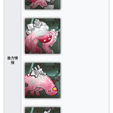
血色破石草
敌方情
愤怒的“希希加”
报
失控的F-009