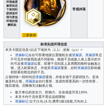
环境难度
兼容状态
常规掉落
下将同时
获得该环
境与更低
环境的报
酬奖励
至纯源石
三星获得
标准实战环境信息
本关卡固定信息<以左下地块为（1,1）,坐标（y,x）>
泄漏标记
会在可部署地面位置随机生成
泄漏源
。
泄漏源
常态
不可见并对敌我造成不同影响，根据干员或敌人身上显示的方
向可反推
泄漏源
位置。部署干员到其上及周围四格时会触发占
领，进入眩晕状态，并使其
泄漏源
显形，此时
泄漏源
仅影响最
初部署在附近的的干员。
占领持续一段时间后
泄漏源
退场，并使全场干员获得技力。若未
被及时占领，
泄漏源
会自行显形，造成伤害更高的一次性伤害，
随后退场。召唤物无法触发占领。
敌方单位的攻击力、防御力、生命值提升至130%
本关卡内干员布置不受近远程限制
泄漏标记
:位于(3,8),(4,3),携带1级1技能,方向向上