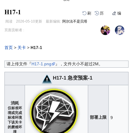
H17-1
刷
历
编
阅读
2026-05-10
更新
最新编辑:
阿尔法不是贝塔
跳
跳
页面贡献者 :
到
到
导
搜
航
索
首页
>
关卡
>
H17-1
编
刷
历
请上传文件『
H17-1.png
』，文件大小不超过2M。
H17-1 急变预案-1
消耗
仅标准环
境或完成
部署上限
9
标准环境
下该关卡
的磨难环
境