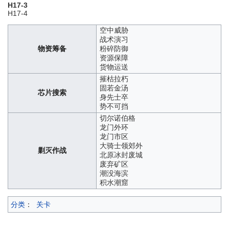
H17-3
H17-4
空中威胁
战术演习
物资筹备
粉碎防御
资源保障
货物运送
摧枯拉朽
固若金汤
芯片搜索
身先士卒
势不可挡
切尔诺伯格
龙门外环
龙门市区
大骑士领郊外
剿灭作战
北原冰封废城
废弃矿区
潮没海滨
积水潮窟
分类
：
关卡