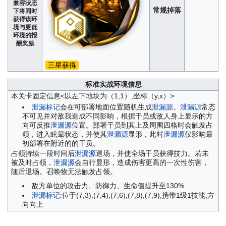
兼容状态
常规掉落
下将同时
获得该环
境与更低
环境的报
酬奖励
至纯源石
三星获得
标准实战环境信息
本关卡固定信息<以左下地块为（1,1）,坐标（y,x）>
泄漏标记
会在可部署地面位置随机生成
泄漏源
。
泄漏源
常态
不可见并对敌我造成不同影响，根据干员或敌人身上显示的方
向可反推
泄漏源
位置。部署干员到其上及周围四格时会触发占
领，进入眩晕状态，并使其
泄漏源
显形，此时
泄漏源
仅影响最
初部署在附近的的干员。
占领持续一段时间后
泄漏源
退场，并使全场干员获得技力。若未
被及时占领，
泄漏源
会自行显形，造成伤害更高的一次性伤害，
随后退场。召唤物无法触发占领。
敌方单位的攻击力、防御力、生命值提升至130%
泄漏标记
:位于(7,3),(7,4),(7,6),(7,8),(7,9),携带1级1技能,方
向向上