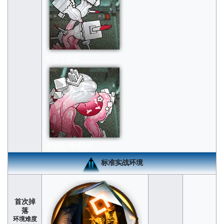
血色三生花
愤怒的“希希加”
标准实战环境
首次掉
落
环境难度