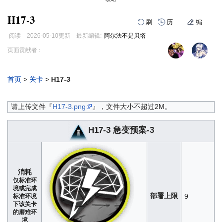
H17-3
刷
历
编
阅读
2026-05-10
更新
最新编辑:
阿尔法不是贝塔
跳
跳
页面贡献者 :
到
到
导
搜
航
索
首页
>
关卡
>
H17-3
编
刷
历
请上传文件『
H17-3.png
』，文件大小不超过2M。
H17-3 急变预案-3
消耗
仅标准环
境或完成
部署上限
9
标准环境
下该关卡
的磨难环
境