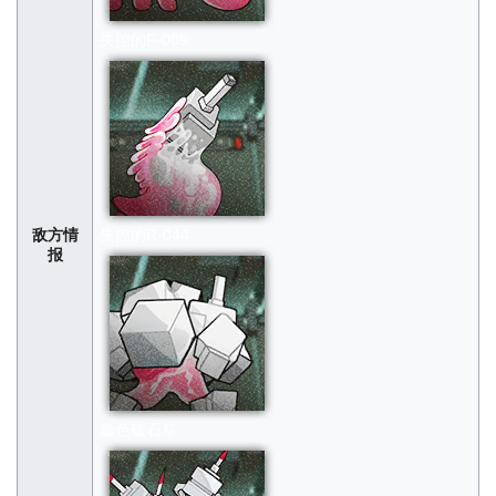
失控的F-009
敌方情
失控的R-044
报
血色破石草