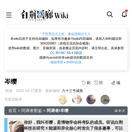
「于世界交点之处，逢似曾相识之人」
本wiki目前不支持自由编辑，如果有兴趣参与wiki内容编辑，请加入WIKI建设群
904200987（游戏交流勿加会被踢）
使用wiki的数据、图片、音频资源，或者搬运页面内容时，请注明出处。具体参照
CC BY-NC-SA 4.0协议
感谢Hyacinth对本wiki提供的数据支持
编辑帮助
•
BWIKI反馈
岑缨
刷
历
编
阅读
2026-04-23
更新
最新编辑:
六十三号咸鱼
跳
跳
页面贡献者 :
到
到
导
搜
首页
>
同调者图鉴
>
同调者/岑缨
编
刷
史
航
索
你好，我叫岑缨，是博物学会科考队的成员。听说白荆
科技在研究Ｘ能源和异化核心时发生了很多趣事，可以