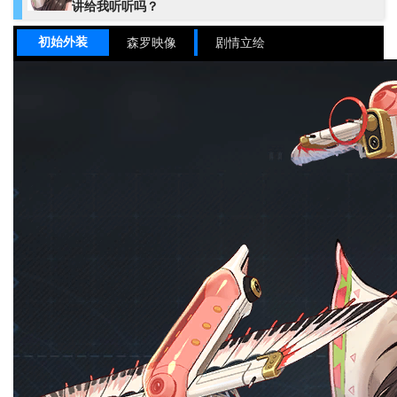
讲给我听听吗？
初始外装
森罗映像
剧情立绘
姓名
岑缨
姓名（英）
CENYING
姓名（国际服）
Cen Ying
姓名（日）
岑纓（シンエイ）
战术家
职业
物理
元素