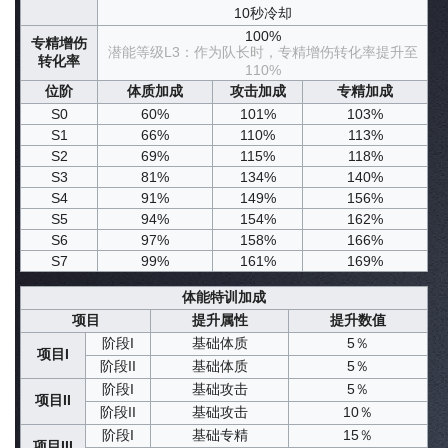
10秒冷却
100%
专精增伤
潜能等级L3：作为队长时，专精增伤转化率提升至
转化率
110%
位阶
体质加成
攻击加成
专精加成
S0
60%
101%
103%
S1
66%
110%
113%
S2
69%
115%
118%
S3
81%
134%
140%
S4
91%
149%
156%
S5
94%
154%
162%
S6
97%
158%
166%
S7
99%
161%
169%
体能特训加成
项目
提升属性
提升数值
阶段I
基础体质
5％
项目I
阶段II
基础体质
5％
阶段I
基础攻击
5％
项目II
阶段II
基础攻击
10％
阶段I
基础专精
15％
项目III