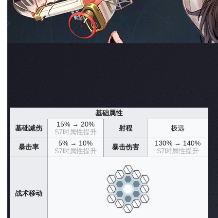
输出·召唤·拦截
TAG
星级
6星
原生世界
森罗
原型来源
古剑奇谭三
实装日期
2024年01月18日
定向共鸣·游光澄明
获取途径
常态共鸣
信息概览
队长潜能
战斗技能
养成素材
午后茶憩
剧情设定
声纹归档
杂谈
基础属性
15% → 20%
基础减伤
射程
极远
S7时属性提升
5% → 10%
130% → 140%
暴击率
暴击伤害
S7时属性提升
S7时属性提升
战术移动