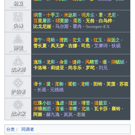
轻卫
VANGUARD
织雪
·
十手卫
·
米达斯
·
明月尘
·
景
·
尤尼
·
百里屠苏
·
耶芙娜
·
昊苍
·
无咎
·
白鸟梓
·
尖锋
比戈尼娅
·
马尔斯
·
霍冉
·
Sweeper-EX
STRIKER
姜宁
·
司旸
·
茜茜
·
玄戈
·
鸢
·
红玉
·
崔远之
·
雪长夏
·
凤无梦
·
吉娜
·
司危
·
艾摩诃
·
狄砚
游徒
SKIRMISHER
旒珠
·
龙和
·
余音
·
缇诗
·
风晴雪
·
瞳
·
卯绒绒
·
卡洛琳
·
莉缇亚
·
尚非乐
·
罗咤
·
刘兄
筑术师
RANGER
谛卡
·
珑
·
言御
·
紫都
·
龙晴
·
阳铃
·
芙蕖
·
苏筱
·
长谣
·
元桃桃
护佑者
SUPPORT
红珠小姐
·
逸虚
·
拉波
·
晴雪
·
提提亚
·
伊琅相思
·
言雀
·
岑缨
·
北洛
·
瓦卡莎
·
襄铃
·
战术家
阿棘
·
赫九逸
·
岚岚
·
老板
TACTICIAN
分类
：
同调者