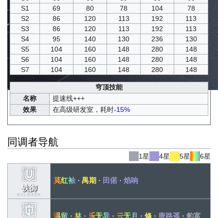
S1
69
80
78
104
78
S2
86
120
113
192
113
S3
86
120
113
192
113
S4
95
140
130
236
130
S5
104
160
148
280
148
S6
104
160
148
280
148
S7
104
160
148
280
148
穹顶技能
名称
提速线+++
效果
在高级研发室，耗时
-15%
同调者导航
1星
4星
5星
6星
莫红袖
·
禺期
·
田偌
·
焰响
铁御
BULWARK
温留
·
林
·
乐无异
·
云无月
·
修
·
唐路遥
·
豹富