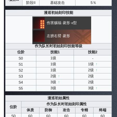
阶段II
基础攻击
5％
漫巡初始刻印技能
伤害赐福·菱形·α型
左膀右臂·菱形
作为队长时初始刻印技能等级
位阶
技能1
技能2
1级
S0
-
1级
1级
↑
S1
1级
2级
↑
S2
2级
↑
2级
S3
3级
↑
2级
S4
3级
3级
↑
S5
漫巡初始属性
作为队长时初始刻印属性
位阶
体质
防御
攻击
专精
终端
S0
60
60
60
60
60