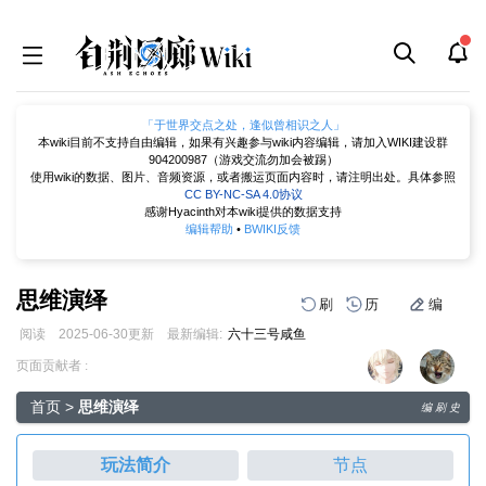
「于世界交点之处，逢似曾相识之人」
本wiki目前不支持自由编辑，如果有兴趣参与wiki内容编辑，请加入WIKI建设群
904200987（游戏交流勿加会被踢）
使用wiki的数据、图片、音频资源，或者搬运页面内容时，请注明出处。具体参照
CC BY-NC-SA 4.0协议
感谢Hyacinth对本wiki提供的数据支持
编辑帮助
•
BWIKI反馈
思维演绎
刷
历
编
阅读
2025-06-30
更新
最新编辑:
六十三号咸鱼
跳
跳
页面贡献者 :
到
到
导
搜
首页
>
思维演绎
编
刷
史
航
索
玩法简介
节点