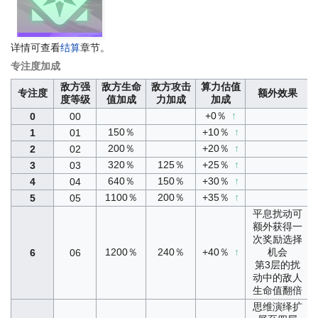
详情可查看
结算
章节。
专注度加成
敌方强
敌方生命
敌方攻击
算力估值
专注度
额外效果
度等级
值加成
力加成
加成
+0％
↑
0
00
150％
+10％
↑
1
01
200％
+20％
↑
2
02
320％
125％
+25％
↑
3
03
640％
150％
+30％
↑
4
04
1100％
200％
+35％
↑
5
05
平息扰动可
额外获得一
次奖励选择
1200％
240％
+40％
↑
机会
6
06
第3层的扰
动中的敌人
生命值翻倍
思维演绎扩