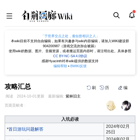
「于世界交点之处，逢似曾相识之人」
本wiki目前不支持自由编辑，如果有兴趣参与wiki内容编辑，请加入WIKI建设群
904200987（游戏交流勿加会被踢）
使用wiki的数据、图片、音频资源，或者搬运页面内容时，请注明出处。具体参照
CC BY-NC-SA 4.0协议
感谢Hyacinth对本wiki提供的数据支持
编辑帮助
•
BWIKI反馈
攻略汇总
刷
历
编
阅读
2024-10-01
更新
最新编辑:
紫林旧主
跳
跳
页面贡献者 :
到
到
导
搜
入坑必读
航
索
2024年02月
*
首日游玩问题解答
25日
2024年02月