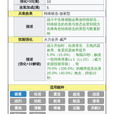
强化+10(满)
10
改装加成(满)
5
兵装效果
特殊斩击-放射型
战斗中先锋领舰会释放特殊斩击，
特殊斩击的伤害与形态会受到我方
描述
先锋角色特殊斩击的类型与数量影
响
技能强化
火力全开·威严
战斗开始时，自身雷击、主炮武器
效率、鱼雷武器效率提升
5.0%（15.0%）；每隔20秒，触发
描述
一轮特殊弹幕Lv.1（Lv.10）（威力
(强化+10解锁)
依据技能等级），有
70.0%（100.0%）的概率提高自身
20.0%（40.0%）炮击，持续10
秒。
适用舰种
驱逐
轻巡
重巡
超巡
战巡
战列
轻航
航母
航战
潜母
重炮
潜艇
维修
运输
风帆S