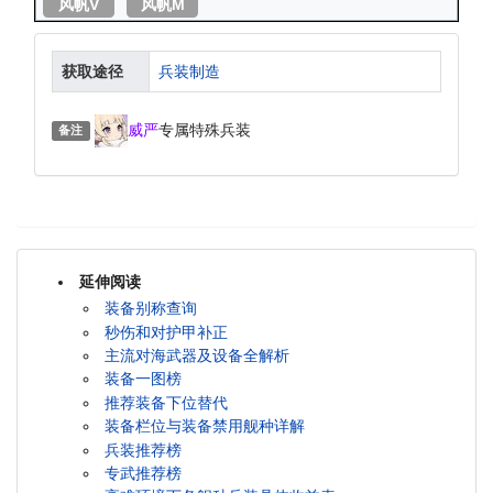
风帆V
风帆M
获取途径
兵装制造
威严
专属特殊兵装
备注
延伸阅读
装备别称查询
秒伤和对护甲补正
主流对海武器及设备全解析
装备一图榜
推荐装备下位替代
装备栏位与装备禁用舰种详解
兵装推荐榜
专武推荐榜