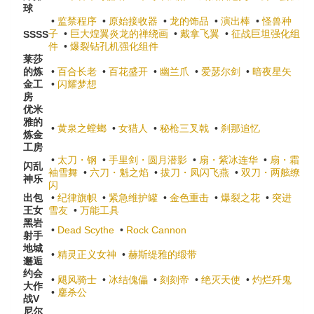
球
•
监禁程序
•
原始接收器
•
龙的饰品
•
演出棒
•
怪兽种
子
•
巨大煌翼炎龙的禅绕画
•
戴拿飞翼
•
征战巨坦强化组
SSSS
件
•
爆裂钻孔机强化组件
莱莎
的炼
•
百合长老
•
百花盛开
•
幽兰爪
•
爱瑟尔剑
•
暗夜星矢
金工
•
闪耀梦想
房
优米
雅的
•
黄泉之螳螂
•
女猎人
•
秘枪三叉戟
•
刹那追忆
炼金
工房
•
太刀・钢
•
手里剑・圆月潜影
•
扇・紫冰连华
•
扇・霜
闪乱
袖雪舞
•
六刀・魁之焰
•
拔刀・凤闪飞燕
•
双刀・两舷缭
神乐
闪
出包
•
纪律旗帜
•
紧急维护罐
•
金色重击
•
爆裂之花
•
突进
王女
雪友
•
万能工具
黑岩
•
Dead Scythe
•
Rock Cannon
射手
地城
•
精灵正义女神
•
赫斯缇雅的缎带
邂逅
约会
•
飓风骑士
•
冰结傀儡
•
刻刻帝
•
绝灭天使
•
灼烂歼鬼
大作
•
鏖杀公
战V
尼尔