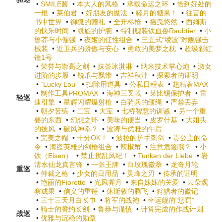
•
SMILE酱
•
本大人的风格
•
承载命运之环
•
恰到好处的
一根
•
莱伯君
•
好朋友的魔法
•
睦月的糖果！
•
往昔的
书中世界
•
御狐的赠礼
•
全开标枪
•
摇曳悠然
•
西姆斯
的快乐时间
•
凯旋的护腕
•
特制舰装铁血兽Raubtier
•
小
鲁莽与小倔强
•
夜姬的任性组合
•
三五式“绫波”对舰强击
械装
•
近卫兵的骄傲与安心
•
勇敢的美梦之枕
•
超级彩虹
锤1号
•
荣誉与崇高之剑
•
抹茶冰淇淋
•
纳米技术掌心炮
•
淑女
进阶的步履
•
锐爪与飘带
•
吉祥秋津
•
探索者的证明
•
“Lucky Lou”
•
扫除用道具
•
公私日程表
•
超粘着MAX
•
制作工具PROMAX
•
海神三叉戟
•
莱比锡保护者
•
雷
轻巡
速引擎
•
星辉闪耀爆射枪
•
白骑兵的缰绳
•
严禁丢弃
•
朝夕苦练
•
二宝
•
大宝
•
七桥智慧的训诫
•
另一个重
要的东西
•
幻想之环
•
美味的便当
•
皮罗什基
•
大姐头
的披风
•
破风神拳？
•
波涛与优雅的午后
•
完美之帽
•
十分OK！
•
波拉的护手刺剑
•
贵公主的命
令
•
海盗英雄的剑枪组合
•
辣椒蟹
•
注意危险哦？
•
小
铁（Eisen）
•
禁止扰乱风纪！
•
Tunken der Liebe
•
岩
清水仙龙真言锋
•
一张王牌
•
白玫瑰徽章
•
龙奇月轮
重巡
•
仲裁之枪
•
少女的日用品
•
灵峰之刃
•
传承的证明
•
艳丽的Fioretto
•
光风霁月
•
来自妹妹的关爱
•
云朵观
察成果
•
信义的重锤
•
休斯敦的腾飞
•
狩猎者的徽记
•
三十三天月白长巾
•
将军的战袍
•
幸运舰的“惩罚”
•
骑士的誓约长剑
•
鲁莽与谨慎
•
计算完成的作战计划
战巡
•
优雅与沉稳的勋章