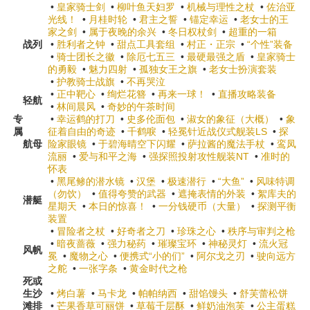
•
皇家骑士剑
•
柳叶鱼天妇罗
•
机械与理性之杖
•
佐治亚
光线！
•
月桂时轮
•
君主之誓
•
锚定幸运
•
老女士的王
家之剑
•
属于夜晚的余兴
•
冬日权杖剑
•
超重的一箱
战列
•
胜利者之钟
•
甜点工具套组
•
村正・正宗
•
“个性”装备
•
骑士团长之徽
•
除厄七五三
•
最硬最强之盾
•
皇家骑士
的勇毅
•
魅力四射
•
孤独女王之旗
•
老女士扮演套装
•
护教骑士战旗
•
不再哭泣
•
正中靶心
•
绚烂花簪
•
再来一球！
•
直播攻略装备
轻航
•
林间晨风
•
奇妙的午茶时间
专
•
幸运鹤的打刀
•
史多伦面包
•
淑女的象征（大概）
•
象
属
征着自由的奇迹
•
千鹤唳
•
轻冕针近战仪式舰装LS
•
探
航母
险家眼镜
•
于碧海晴空下闪耀
•
萨拉酱的魔法手杖
•
鸾凤
流丽
•
爱与和平之海
•
强探照投射攻性舰装NT
•
准时的
怀表
•
黑尾鲹的潜水镜
•
汉堡
•
极速潜行
•
“大鱼”
•
风味特调
（勿饮）
•
值得夸赞的武器
•
遮掩表情的外装
•
絮库夫的
潜艇
星期天
•
本日的惊喜！
•
一分钱硬币（大量）
•
探测平衡
装置
•
冒险者之杖
•
好奇者之刀
•
珍珠之心
•
秩序与审判之枪
•
暗夜蔷薇
•
强力秘药
•
璀璨宝环
•
神秘灵灯
•
流火冠
风帆
冕
•
魔物之心
•
便携式“小的们”
•
阿尔戈之刃
•
驶向远方
之舵
•
一张字条
•
黄金时代之枪
死或
生沙
•
烤白薯
•
马卡龙
•
帕帕纳西
•
甜馅馒头
•
舒芙蕾松饼
滩排
•
芒果香草可丽饼
•
草莓千层酥
•
鲜奶油泡芙
•
公主蛋糕