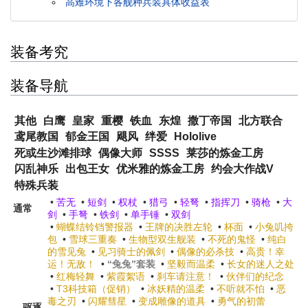
高难环境下各舰种兵装具体收益表
装备考究
装备导航
其他
白鹰
皇家
重樱
铁血
东煌
撒丁帝国
北方联合
鸢尾教国
郁金王国
飓风
绊爱
Hololive
死或生沙滩排球
偶像大师
SSSS
莱莎的炼金工房
闪乱神乐
出包王女
优米雅的炼金工房
约会大作战V
特殊兵装
•
苦无
•
短剑
•
权杖
•
猎弓
•
轻弩
•
指挥刀
•
骑枪
•
大
通常
剑
•
手弩
•
铁剑
•
单手锤
•
双剑
•
蝴蝶结铃铛警报器
•
王牌的决胜左轮
•
杯面
•
小兔叽挎
包
•
雪球三重奏
•
生物型双生舰装
•
不死的鬼怪
•
纯白
的雪见兔
•
见习骑士的佩剑
•
偶像的必杀技
•
高贵！幸
运！无敌！
•
“兔兔”套装
•
坚毅而温柔
•
长女的迷人之处
•
红梅轻舞
•
紫霞絮语
•
刹车请注意！
•
伙伴们的纪念
•
T3科技箱（促销）
•
冰妖精的温柔
•
不听就不怕
•
恶
毒之刃
•
闪耀彗星
•
变成雕像的道具
•
勇气的初蕾
驱逐