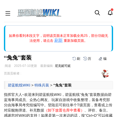
如果打开页面显示缩略图创建出错，请点击
刷新
或页面右上WIKI功
如果你看到本段文字，说明该页面未正常加载全局JS，部分功能无
能中的刷新按钮清除页面缓存并刷新，如果还有问题，请多尝试几
刷新
法使用，请点击
重新加载页面。
次。
“兔兔”套装
刷
历
编
阅读
2025-07-10
更新
最新编辑:
尼克妮可妮
跳
跳
页面贡献者 :
到
到
导
搜
碧蓝航线WIKI
>
特殊兵装
>
“兔兔”套装
航
索
指挥官大人~欢迎来到碧蓝航线WIKI，碧蓝航线“兔兔”套装数据由碧
蓝海事局成员、众热心网友、玩家自游戏中收集整理，装备考究部
分由海事局考究组编写中。登陆后可前往单个T级页面，查看或上传
对应舰炮弹道、补充数据
（卸下放置仓库中查看）
、评价、备注。
感谢您对WIKI的支持！
如果是第一次来访的话，按“Ctrl+D”可以收藏