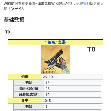
WIKI随时查看更新哦~
如果觉得WIKI好玩的话，记得
安利
给更多人
哟ヾ(o◕∀◕)ﾉ。
基础数据
T0
“兔兔”套装
T0
炮击
25+10
初始
13
强化+10(满)
25
改装加成(满)
10
命中
10+5
初始
1