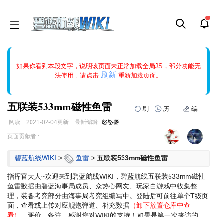
如果打开页面显示缩略图创建出错，请点击
刷新
或页面右上WIKI功
如果你看到本段文字，说明该页面未正常加载全局JS，部分功能无
能中的刷新按钮清除页面缓存并刷新，如果还有问题，请多尝试几
刷新
法使用，请点击
重新加载页面。
次。
五联装533mm磁性鱼雷
刷
历
编
阅读
2021-02-04
更新
最新编辑:
怒怒醬
跳
跳
页面贡献者 :
到
到
导
搜
碧蓝航线WIKI
>
鱼雷
>
五联装533mm磁性鱼雷
航
索
指挥官大人~欢迎来到碧蓝航线WIKI，碧蓝航线五联装533mm磁性
鱼雷数据由碧蓝海事局成员、众热心网友、玩家自游戏中收集整
理，装备考究部分由海事局考究组编写中。登陆后可前往单个T级页
面，查看或上传对应舰炮弹道、补充数据
（卸下放置仓库中查
看）
、评价、备注。感谢您对WIKI的支持！
如果是第一次来访的