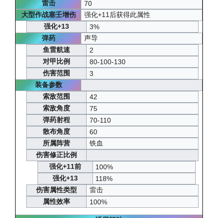
雷击
70
大型作战塞壬增伤
强化+11后获得此属性
强化+13
3%
弹药
声导
鱼雷航速
2
对甲比例
80-100-130
伤害范围
3
装备参数
索敌范围
42
索敌角度
75
弹药射程
70-110
散布角度
60
所属阵营
铁血
伤害修正比例
强化+11前
100%
强化+13
118%
伤害属性类型
雷击
属性效率
100%