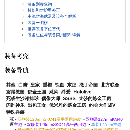
装备别称查询
秒伤和对护甲补正
主流对海武器及设备全解析
装备一图榜
推荐装备下位替代
装备栏位与装备禁用舰种详解
装备考究
装备导航
其他
白鹰
皇家
重樱
铁血
东煌
撒丁帝国
北方联合
鸢尾教国
郁金王国
飓风
绊爱
Hololive
死或生沙滩排球
偶像大师
SSSS
莱莎的炼金工房
闪乱神乐
出包王女
优米雅的炼金工房
约会大作战V
特殊兵装
驱
•
双联装128mmSKC41高平两用炮改
•
双联装127mmKM40
逐
主炮
•
双联装128mmSKC41高平两用炮
•
单装127mm主炮
•
试作型双联装TbtsKC42T式150mm主炮
•
试作型双联装