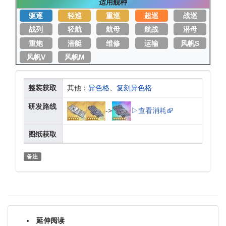
适用舰种
驱逐
轻巡
重巡
超巡
战巡
战列
轻航
航母
航战
潜母
重炮
潜艇
维修
运输
风帆S
风帆V
风帆M
整装获取
其他：
异色格
、
复刻异色格
研发路线
->
▷查看消耗
图纸获取
备注
延伸阅读