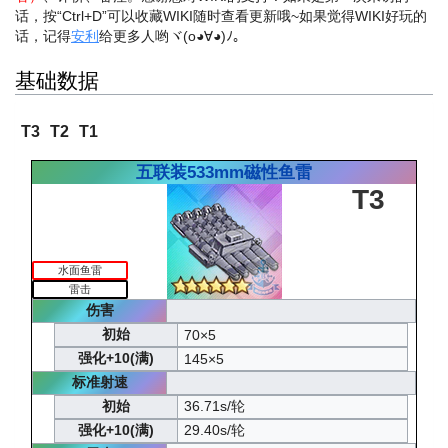
话，按“Ctrl+D”可以收藏WIKI随时查看更新哦~
如果觉得WIKI好玩的
话，记得
安利
给更多人哟ヾ(o◕∀◕)ﾉ。
基础数据
T3
T2
T1
五联装533mm磁性鱼雷
T3
水面鱼雷
雷击
伤害
初始
70×5
强化+10(满)
145×5
标准射速
初始
36.71s/轮
强化+10(满)
29.40s/轮