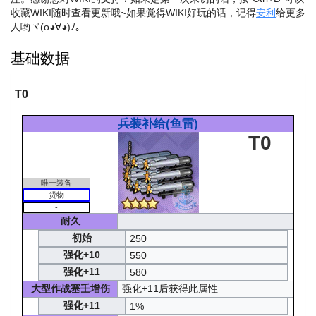
收藏WIKI随时查看更新哦~
如果觉得WIKI好玩的话，记得
安利
给更多
人哟ヾ(o◕∀◕)ﾉ。
基础数据
T0
兵装补给(鱼雷)
T0
唯一装备
货物
-
耐久
初始
250
强化+10
550
强化+11
580
大型作战塞壬增伤
强化+11后获得此属性
强化+11
1%