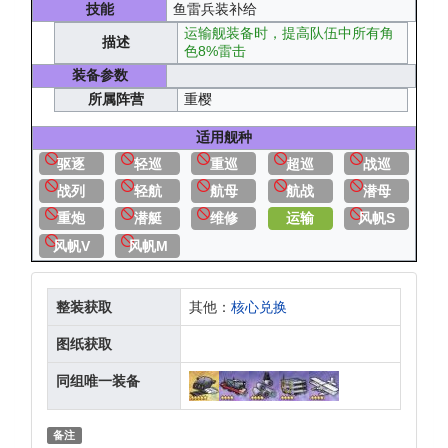
技能
鱼雷兵装补给
运输舰装备时，提高队伍中所有角
描述
色8%雷击
装备参数
所属阵营
重樱
适用舰种
驱逐
轻巡
重巡
超巡
战巡
战列
轻航
航母
航战
潜母
重炮
潜艇
维修
运输
风帆S
风帆V
风帆M
整装获取
其他：
核心兑换
图纸获取
同组唯一装备
备注