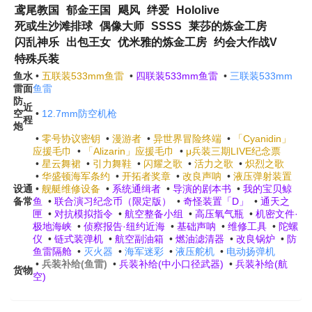
鸢尾教国
郁金王国
飓风
绊爱
Hololive
死或生沙滩排球
偶像大师
SSSS
莱莎的炼金工房
闪乱神乐
出包王女
优米雅的炼金工房
约会大作战V
特殊兵装
鱼
水
•
五联装533mm鱼雷
•
四联装533mm鱼雷
•
三联装533mm
雷
面
鱼雷
防
近
空
•
12.7mm防空机枪
程
炮
•
零号协议密钥
•
漫游者
•
异世界冒险终端
•
「Cyanidin」
应援毛巾
•
「Alizarin」应援毛巾
•
μ兵装三期LIVE纪念票
•
星云舞裙
•
引力舞鞋
•
闪耀之歌
•
活力之歌
•
炽烈之歌
•
华盛顿海军条约
•
开拓者奖章
•
改良声呐
•
液压弹射装置
设
通
•
舰艇维修设备
•
系统通缉者
•
导演的剧本书
•
我的宝贝鲸
备
常
鱼
•
联合演习纪念币（限定版）
•
奇怪装置「D」
•
通天之
匣
•
对抗模拟指令
•
航空整备小组
•
高压氧气瓶
•
机密文件·
极地海峡
•
侦察报告·纽约近海
•
基础声呐
•
维修工具
•
陀螺
仪
•
链式装弹机
•
航空副油箱
•
燃油滤清器
•
改良锅炉
•
防
鱼雷隔舱
•
灭火器
•
海军迷彩
•
液压舵机
•
电动扬弹机
•
兵装补给(鱼雷)
•
兵装补给(中小口径武器)
•
兵装补给(航
货物
空)