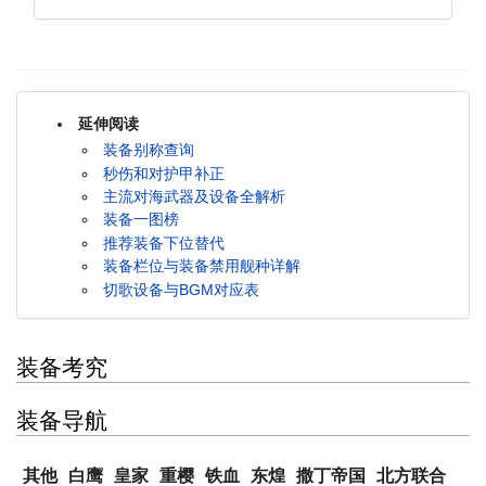
延伸阅读
装备别称查询
秒伤和对护甲补正
主流对海武器及设备全解析
装备一图榜
推荐装备下位替代
装备栏位与装备禁用舰种详解
切歌设备与BGM对应表
装备考究
装备导航
其他
白鹰
皇家
重樱
铁血
东煌
撒丁帝国
北方联合