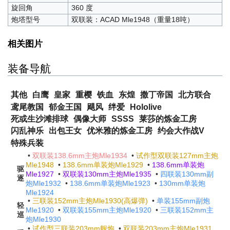
旋回角
360 度
炮塔型号
双联装：ACAD Mle1948（重量18吨）
相关图片
装备导航
其他
白鹰
皇家
重樱
铁血
东煌
撒丁帝国
北方联合
鸢尾教国
郁金王国
飓风
绊爱
Hololive
死或生沙滩排球
偶像大师
SSSS
莱莎的炼金工房
闪乱神乐
出包王女
优米雅的炼金工房
约会大作战V
特殊兵装
•
双联装138.6mm主炮Mle1934
•
试作型双联装127mm主炮
Mle1948
•
138.6mm单装炮Mle1929
•
138.6mm单装炮
驱
Mle1927
•
双联装130mm主炮Mle1935
•
四联装130mm副
逐
炮Mle1932
•
138.6mm单装炮Mle1923
•
130mm单装炮
Mle1924
•
三联装152mm主炮Mle1930(高爆弹)
•
单装155mm副炮
轻
Mle1920
•
双联装155mm主炮Mle1920
•
三联装152mm主
巡
炮Mle1930
•
试作型三联装203mm舰炮
•
双联装203mm主炮Mle1931