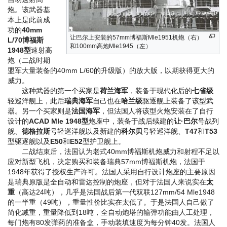
炮。该武器基
本上是此前成
功的
40mm
让巴尔上安装的57mm博福斯Mle1951机炮（右）
L/70博福斯
和100mm高炮Mle1945（左）
1948型
速射高
炮（二战时期
盟军大量装备的40mm L/60的升级版）的放大版，以期获得更大的
威力。
这种武器的第一个买家是
荷兰海军
，装备于现代化后的
七省级
轻巡洋舰上，此后
瑞典海军
自己也在
哈兰级
驱逐舰上装备了该型武
器。另一个买家则是
法国海军
，但法国人将该型火炮安装在了自行
设计的
ACAD Mle 1948型
炮座中，装备于战后续建的
让·巴尔
号战列
舰、
德格拉斯
号轻巡洋舰以及新建的
科尔贝
号轻巡洋舰、
T47
和
T53
型驱逐舰以及
E50
和
E52
型护卫舰上。
二战结束后，法国认为老式40mm博福斯机炮威力和射程不足以
应对新型飞机，决定购买和装备瑞典57mm博福斯机炮，法国于
1948年获得了授权生产许可。法国人采用自行设计炮座的主要原因
是瑞典原版是全自动和雷达控制的炮座，但对于法国人来说实在
太
重
（高达24吨），几乎是法国战后第一代双联127mm/54 Mle1948
的一半重（49吨），重量性价比实在太低了。于是法国人自己做了
简化减重，重量降低到18吨，全自动炮塔的输弹功能由人工处理，
每门炮有80发弹药的准备盒，手动装填速度为每分钟40发。法国人