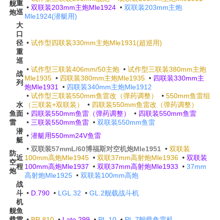
重
舰
•
双联装203mm主炮Mle1924
•
双联装203mm主炮
巡
炮
Mle1924(潜艇用)
大
口
径
•
试作型四联装330mm主炮Mle1931(超巡用)
重
巡
•
试作型三联装406mm/50主炮
•
试作型三联装380mm主炮
战
Mle1935
•
四联装380mm主炮Mle1935
•
四联装330mm主
列
炮Mle1931
•
四联装340mm主炮Mle1912
•
试作型三联装550mm鱼雷改（弹药调整）
•
550mm鱼雷组
水
（三联装+双联装）
•
四联装550mm鱼雷改（弹药调整）
鱼
面
•
四联装550mm鱼雷（弹药调整）
•
四联装550mm鱼雷
雷
•
三联装550mm鱼雷
•
双联装550mm鱼雷
潜
•
潜艇用550mm24V鱼雷
艇
•
双联装57mmL/60博福斯对空机炮Mle1951
•
双联装
防
近
100mm高炮Mle1945
•
双联37mm高射炮Mle1936
•
双联装
空
程
100mm高炮Mle1937
•
双联37mm高射炮Mle1933
•
37mm
炮
高射炮Mle1925
•
双联装100mm高炮
战
斗
•
D.790
•
LGL.32
•
GL.2舰载战斗机
机
舰
鱼
载
雷
•
BR.810
•
Late.299
•
PL.10
•
PL.7舰载鱼雷机