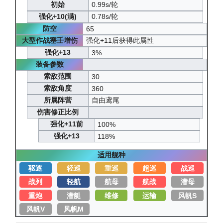
初始
0.99s/轮
强化+10(满)
0.78s/轮
防空
65
大型作战塞壬增伤
强化+11后获得此属性
强化+13
3%
装备参数
索敌范围
30
索敌角度
360
所属阵营
自由鸢尾
伤害修正比例
强化+11前
100%
强化+13
118%
适用舰种
驱逐
轻巡
重巡
超巡
战巡
战列
轻航
航母
航战
潜母
重炮
潜艇
维修
运输
风帆S
风帆V
风帆M