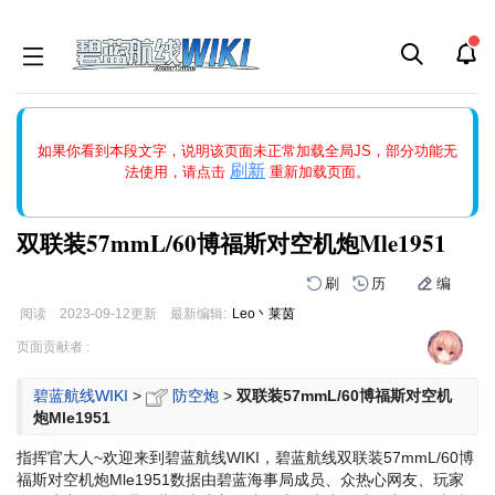
如果打开页面显示缩略图创建出错，请点击
刷新
或页面右上WIKI功
如果你看到本段文字，说明该页面未正常加载全局JS，部分功能无
能中的刷新按钮清除页面缓存并刷新，如果还有问题，请多尝试几
刷新
法使用，请点击
重新加载页面。
次。
双联装57mmL/60博福斯对空机炮Mle1951
刷
历
编
阅读
2023-09-12
更新
最新编辑:
Leo丶莱茵
跳
跳
页面贡献者 :
到
到
导
搜
碧蓝航线WIKI
>
防空炮
>
双联装57mmL/60博福斯对空机
航
索
炮Mle1951
指挥官大人~欢迎来到碧蓝航线WIKI，碧蓝航线双联装57mmL/60博
福斯对空机炮Mle1951数据由碧蓝海事局成员、众热心网友、玩家