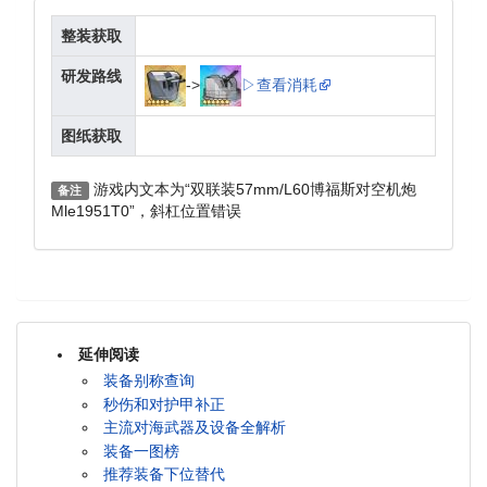
整装获取
研发路线
->
▷查看消耗
图纸获取
游戏内文本为“双联装57mm/L60博福斯对空机炮
备注
Mle1951T0”，斜杠位置错误
延伸阅读
装备别称查询
秒伤和对护甲补正
主流对海武器及设备全解析
装备一图榜
推荐装备下位替代