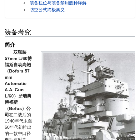
装备栏位与装备禁用舰种详解
防空公式终极奥义
装备考究
简介
双联装
57mm L/60博
福斯自动高炮
（Bofors 57
mm
Automatic
A.A. Gun
L/60）
是
瑞典
博福斯
（Bofos）公
司
在二战后的
1940年代末至
50年代初推出
的一款中口径
自动速射高