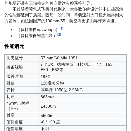
的炮塔还带有三轴稳定的独立雷达火控遥控引导。
不过随着喷气式飞机时代到来，大多数传统设计的中口径高炮
的性能都遭到了质疑。随后一段时间，单装速射大口径火炮得到大
力发展，如法国国产的100mm/55，防空则更多由导弹来承担。
[1]
（资料来自navweaps）
[2]
（资料来自维基百科）
性能诸元
历史型号
57 mm/60 Mle 1951
让巴尔、德格拉斯、科尔贝、T47、T53、
装备舰船
E50、E52等
服役时间
1952
射速
120发每分钟
弹种
高爆弹 1950型 2.96KG
初速
865m/s
45°射击射程
14500m
（HE）
射高
5500m
俯仰角度
-8 / +90 度
俯仰速度
不明