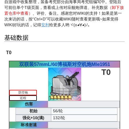
自游戏中收集整理，装备考究部分由海事局考究组编写中。登陆后
可前往单个T级页面，查看或上传对应舰炮弹道、补充数据
（卸下放
置仓库中查看）
、评价、备注。感谢您对WIKI的支持！
如果是第一
次来访的话，按“Ctrl+D”可以收藏WIKI随时查看更新哦~
如果觉得
WIKI好玩的话，记得
安利
给更多人哟ヾ(o◕∀◕)ﾉ。
基础数据
T0
双联装57mmL/60博福斯对空机炮Mle1951
T0
防空炮
近程
伤害
初始
56/轮
强化+10(满)
132/轮
标准射速