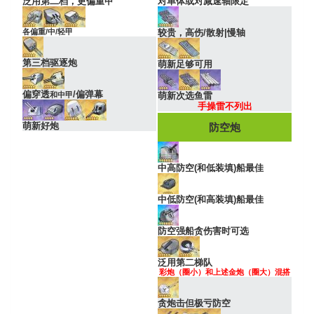
泛用第二档，更偏重甲
对单体或对减速轴限定
各偏重/中/轻甲
较贵，高伤/散射|慢轴
第三档驱逐炮
萌新足够可用
偏穿透
/偏弹幕
和中甲
萌新次选鱼雷
手操雷不列出
萌新好炮
防空炮
中高防空(和低装填)船最佳
中低防空(和高装填)船最佳
防空强船贪伤害时可选
泛用第二梯队
彩炮（圈小）和上述金炮（圈大）混搭
贪炮击但极亏防空