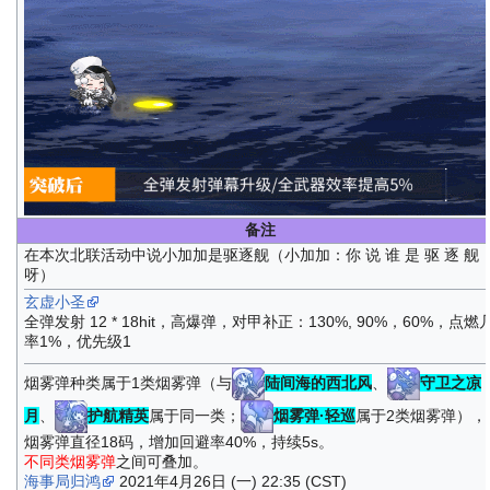
备注
在本次北联活动中说小加加是驱逐舰（小加加：你 说 谁 是 驱 逐 舰
呀）
玄虚小圣
全弹发射 12 * 18hit，高爆弹，对甲补正：130%, 90%，60%，点燃
率1%，优先级1
烟雾弹种类属于1类烟雾弹（与
陆间海的西北风
、
守卫之凉
月
、
护航精英
属于同一类；
烟雾弹·轻巡
属于2类烟雾弹），
烟雾弹直径18码，增加回避率40%，持续5s。
不同类烟雾弹
之间可叠加。
海事局归鸿
2021年4月26日 (一) 22:35 (CST)