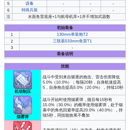
设备
5
-
-
-
特殊兵装
6
-
-
-
注
水面鱼雷底座+1与航母机库+1并不增加武器数
初始装备
130mm单装炮T2
1
三联装533mm鱼雷T1
2
3
-
装备说明
技能
战斗中受到来自驱逐的炮击、雷击伤害降低
5.0%（10.0%）；每隔20秒，自身航速提高
5，自身炮击提高5.0%（20.0%），持续10秒
机动制压
战斗开始时使用烟雾弹，随后每15秒有
15.0%（30.0%）的概率使用烟雾弹，处于烟
幕中的角色回避率提高20.0%（40.0%），持
续5秒，同技能效果不叠加
烟雾弹