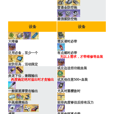
普通金防空炮
最强紫防空炮
设备
设备
大维修
需反潜时必带
泛用必备，至少一个
有点燃时必带
无以上需求，才带维修等血装
攻防双高，活动限定
或左边这些功能血装
炎龙下位，兼顾输出
肉度确定绝对溢出时才贪输出
或其他任意500+血装
一般驱逐撑雷击输出
尤其对重樱敌时
中高难撑炮击
前排肉度够但后排有压力
虐菜
皇家肉驱逐必带