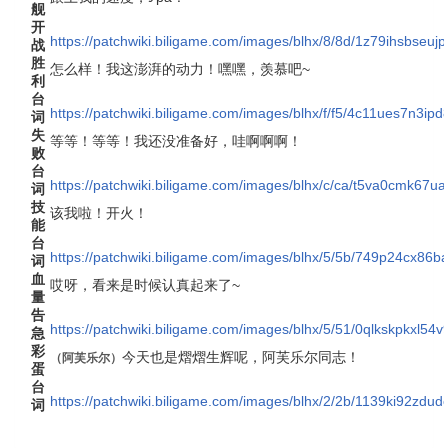
舰
开
https://patchwiki.biligame.com/images/blhx/8/8d/1z79ihsbseu
战
胜
怎么样！我这澎湃的动力！嘿嘿，羡慕吧~
利
台
https://patchwiki.biligame.com/images/blhx/f/f5/4c11ues7n3i
词
失
等等！等等！我还没准备好，哇啊啊啊！
败
台
https://patchwiki.biligame.com/images/blhx/c/ca/t5va0cmk
词
技
该我啦！开火！
能
台
https://patchwiki.biligame.com/images/blhx/5/5b/749p24cx8
词
血
哎呀，看来是时候认真起来了~
量
告
https://patchwiki.biligame.com/images/blhx/5/51/0qlkskpkxl
急
彩
今天也是熠熠生辉呢，阿芙乐尔同志！
（
阿芙乐尔
）
蛋
台
https://patchwiki.biligame.com/images/blhx/2/2b/1139ki92z
词