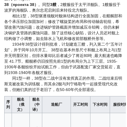
38（проекта 38）
。同型
3艘
，2艘服役于太平洋舰队、1艘服役于
波罗的海舰队，奥尔忠尼启则后来转役北方舰队。
相比1型，38型驱逐领舰对舰体结构进行全面加固，在艏艉部和
各个承压部位加固加衬；修改了螺旋桨的布局和传动轴齿轮组，希
望改善汽蚀问题；改进锅炉管路截面并增加减压冷却阀，但仍未解
决锅炉及管路的腐蚀问题。除了这些核心缺陷，设计人员还对舰上
结构做了小调整，如去除水上飞机和修改前部舰桥外形等。
1934年38型设计得到批准，计划建造三艘，列入第二个“五年计
划”，并于同年10月开工。 38型在基本外形尺寸和舰上布局上与1型
并无明显区别，但排水量却比后者减少了将近80吨 ,最大航速也略降
至 41.7节。艏舰桥仍旧按照先前1型的布局分为上下三层。1935-
1936年各舰纷纷开始试航工作，但由于武器配套厂家交货延宕，直
到1938-1940年各舰才服役。
同1型一样，38型在二战中没有发挥真正的作用。二战结束后明
斯克被改装为训练舰，而其余2舰与列宁格勒号一起接受现代化改
装，但她们真的过于老旧了，在50-60年代全部退役。
舰名
舰名
序
（俄
（中
造船厂
开工时间
下水时间
服役时
列
文）
译）