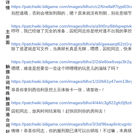
详
https://patchwiki.biligame.com/images/blhx/c/c2/6nellaff7typt03
情
别想逃哦，否则会增加刑期的，嗯？原来就没有刑期，别在意细节
https://patchwiki.biligame.com/images/blhx/a/a9/t0nz8ibfspwptv
哼哼，我已经做了完全的准备，囚犯同志你是绝对逃不出我的掌控
主
界
面
https://patchwiki.biligame.com/images/blhx/a/a6/gwaaeqt62zt1
除了巡逻就是写文件，当典狱长真是无聊，嘿嘿，囚犯同志，快来
https://patchwiki.biligame.com/images/blhx/2/2d/e6lxe6veju3l
触
嘿嘿，难道是想要尝一尝这个哔哩哩的玩意儿的滋味了吗？
摸
台
https://patchwiki.biligame.com/images/blhx/1/10/b61y47wm13b
词
特
恭喜你拿到西伯利亚挖土豆体验卡一张，请签收~！
殊
触
https://patchwiki.biligame.com/images/blhx/4/44/c3g822gfc0j9z
摸
回
囚犯同志，放风时间结束啦！赶快回到你的房间去！
港
台
https://patchwiki.biligame.com/images/blhx/3/3d/96eap6nlcvgn
词
锵锵！恭喜你同志，你的服刑期已满可以出狱啦！不过嘛，本典狱
好