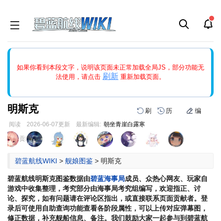
如果打开页面显示缩略图创建出错，请点击
刷新
或页面右上WIKI功
如果你看到本段文字，说明该页面未正常加载全局JS，部分功能无
能中的刷新按钮清除页面缓存并刷新，如果还有问题，请多尝试几
刷新
法使用，请点击
重新加载页面。
次。
明斯克
刷
历
编
阅读
2026-06-07
更新
最新编辑:
朝坐青崖白露寒
跳
跳
页面贡献者 :
到
到
导
搜
碧蓝航线WIKI
>
舰娘图鉴
>
明斯克
航
索
碧蓝航线
明斯克
图鉴数据由
碧蓝海事局
成员、众热心网友、玩家自
游戏中收集整理，考究部分由海事局考究组编写，欢迎指正、讨
论、探究，如有问题请在评论区指出，或直接联系页面贡献者。登
录后可使用自助查询功能查看各阶段属性，可以上传对应弹幕图，
修正数据，补充舰船信息、备注。我们鼓励大家一起参与到碧蓝航