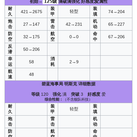
爱
125级
初始→
满破满强化
好感度
属性
耐
装
装
轻型
421→2675
74→204
久
甲
填
炮
雷
机
27→147
42→231
65→227
击
击
动
防
航
命
32→175
0→0
67→206
空
空
中
反
50→206
潜
幸
消
58
2→9
运
耗
航
48
速
碧蓝海事局
明斯克
详细数据
等级
120
强化
满
突破
3
好感度
爱
综合性能：
（不含舰队科技）
耐
装
装
轻型
久
甲
填
炮
雷
机
击
击
动
防
航
命
空
空
中