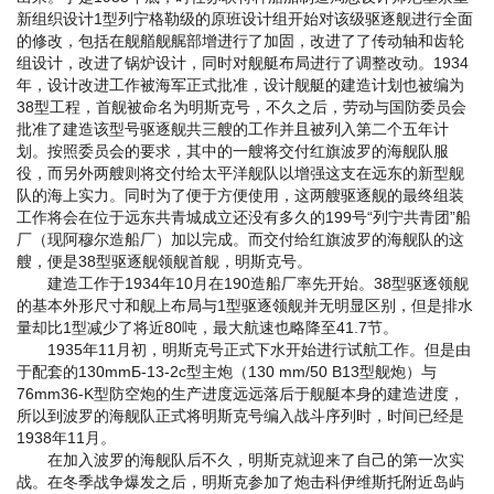
新组织设计1型列宁格勒级的原班设计组开始对该级驱逐舰进行全面
的修改，包括在舰艏舰艉部增进行了加固，改进了了传动轴和齿轮
组设计，改进了锅炉设计，同时对舰艇布局进行了调整改动。1934
年，设计改进工作被海军正式批准，设计舰艇的建造计划也被编为
38型工程，首舰被命名为明斯克号，不久之后，劳动与国防委员会
批准了建造该型号驱逐舰共三艘的工作并且被列入第二个五年计
划。按照委员会的要求，其中的一艘将交付红旗波罗的海舰队服
役，而另外两艘则将交付给太平洋舰队以增强这支在远东的新型舰
队的海上实力。同时为了便于方便使用，这两艘驱逐舰的最终组装
工作将会在位于远东共青城成立还没有多久的199号“列宁共青团”船
厂（现阿穆尔造船厂）加以完成。而交付给红旗波罗的海舰队的这
艘，便是38型驱逐舰领舰首舰，明斯克号。
建造工作于1934年10月在190造船厂率先开始。38型驱逐领舰
的基本外形尺寸和舰上布局与1型驱逐领舰并无明显区别，但是排水
量却比1型减少了将近80吨，最大航速也略降至41.7节。
1935年11月初，明斯克号正式下水开始进行试航工作。但是由
于配套的130mmБ-13-2с型主炮（130 mm/50 B13型舰炮）与
76mm36-K型防空炮的生产进度远远落后于舰艇本身的建造进度，
所以到波罗的海舰队正式将明斯克号编入战斗序列时，时间已经是
1938年11月。
在加入波罗的海舰队后不久，明斯克就迎来了自己的第一次实
战。在冬季战争爆发之后，明斯克参加了炮击科伊维斯托附近岛屿