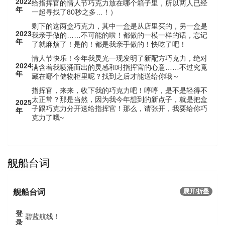
2022
给指挥官的情人节巧克力放在哪个箱子里，所以两人已经
年
一起寻找了80秒之多…！）
剩下的这两盒巧克力，其中一盒是从店里买的，另一盒是
2023
我亲手做的……不可能的啦！都做的一模一样的话，忘记
年
了就麻烦了！是的！都是我亲手做的！快吃了吧！
情人节快乐！今年我灵光一现发明了新配方巧克力，绝对
2024
满含着我喷涌而出的灵感和对指挥官的心意……不过究竟
年
藏在哪个储物柜里呢？找到之后才能送给你哦～
指挥官，来来，收下我的巧克力吧！哼哼，是不是轻得不
太正常？那是当然，因为我今年想到的新点子，就是把盒
2025
子跟巧克力分开送给指挥官！那么，请张开，我要给你巧
年
克力了哦~
舰船台词
舰船台词
展开/折叠
登
碧蓝航线！
录