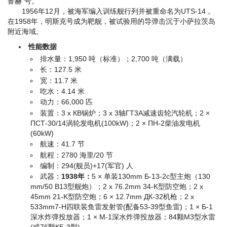
鲁赫”号。
1956年12月，被海军编入训练舰行列并被重命名为UTS-14 。
在1958年，明斯克号成为靶舰，被试验用的导弹击沉于小萨拉茨岛
附近海域。
性能数据
排水量：1,950 吨（标准）；2,700 吨（满载）
长：127.5 米
宽：11.7 米
吃水：4.14 米
动力：66,000 匹
装置：3 x КВ锅炉；3 x 3轴ГТ3А减速齿轮汽轮机；2 ×
ПСТ-30/14涡轮发电机(100kW)；2 × ПН-2柴油发电机
(60kW)
航速：41.7 节
航程：2780 海里/20 节
编制：294(舰员)+17(军官) 人
武器：
1938年：
5 × 单装130mm Б-13-2с型主炮（130
mm/50 B13型舰炮）；2 x 76.2mm 34-K型防空炮；2 x
45mm 21-K型防空炮；6 × 12.7mm ДК-32机枪；2 x
533mm7-Н四联装鱼雷发射管(配备53-39型鱼雷)；1 × Б-1
深水炸弹投放器；1 × М-1深水炸弹投放器；84颗М3型水雷