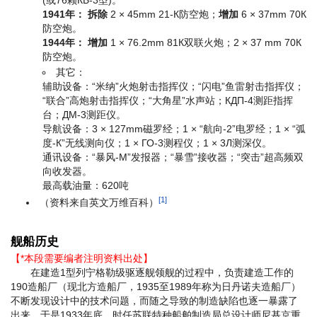
(或76颗КБ-3型)。
1941年：
拆除
2 × 45mm 21-К防空炮；
增加
6 × 37mm 70К
防空炮。
1944年：
增加
1 × 76.2mm 81К双联火炮；2 × 37 mm 70К
防空炮。
其它：
辅助设备：“米纳”火炮射击指挥仪；“闪电”鱼雷射击指挥仪；
“联合”高炮射击指挥仪；“大角星”水声站；КДП-4测距指挥
台；ДМ-3测距仪。
导航设备：3 × 127mm磁罗经；1 × “航向-2”电罗经；1 × “弧
度-К”无线测向仪；1 × ГО-3测程仪；1 × 3Л测深仪。
通讯设备：“暴风-М”发报器；“暴雪”接收器；“突击”超高频双
向收发器。
最高载油量：620吨
[1]
（资料来自英文万维百科）
舰船历史
【*本段需要编者注明资料出处】
在建造1型列宁格勒级驱逐舰领舰的过程中，负责建造工作的
190造船厂（现北方造船厂，1935至1989年称为日丹诺夫造船厂）
不断发现设计中的技术问题，而随之导致的制造缺陷也逐一暴露了
出来。于是1933年底，时任苏联特种船舶制造局总设计师尼基京重