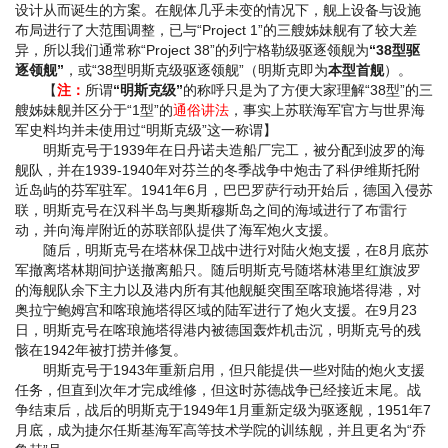
设计从而诞生的方案。在舰体几乎未变的情况下，舰上设备与设施
布局进行了大范围调整，已与“Project 1”的三艘姊妹舰有了较大差
异，所以我们通常称“Project 38”的列宁格勒级驱逐领舰为
“38型驱
逐领舰”
，或“38型明斯克级驱逐领舰”（明斯克即为
本型首舰
）。
【
注：
所谓
“明斯克级”
的称呼只是为了方便大家理解“38型”的三
艘姊妹舰并区分于“1型”的
通俗讲法
，事实上苏联海军官方与世界海
军史料均并未使用过“明斯克级”这一称谓】
明斯克号于1939年在日丹诺夫造船厂完工，被分配到波罗的海
舰队，并在1939-1940年对芬兰的冬季战争中炮击了科伊维斯托附
近岛屿的芬军驻军。1941年6月，巴巴罗萨行动开始后，德国入侵苏
联，明斯克号在汉科半岛与奥斯穆斯岛之间的海域进行了布雷行
动，并向海岸附近的苏联部队提供了海军炮火支援。
随后，明斯克号在塔林保卫战中进行对陆火炮支援，在8月底苏
军撤离塔林期间护送撤离船只。随后明斯克号随塔林港里红旗波罗
的海舰队余下主力以及港内所有其他舰艇突围至喀琅施塔得港，对
奥拉宁鲍姆宫和喀琅施塔得区域的陆军进行了炮火支援。在9月23
日，明斯克号在喀琅施塔得港内被德国轰炸机击沉，明斯克号的残
骸在1942年被打捞并修复。
明斯克号于1943年重新启用，但只能提供一些对陆的炮火支援
任务，但直到次年才完成维修，但这时苏德战争已经接近末尾。战
争结束后，战后的明斯克于1949年1月重新定级为驱逐舰，1951年7
月底，成为捷尔任斯基海军高等技术学院的训练舰，并且更名为“乔