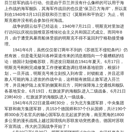
芬兰驻军的战斗行动。但是由于芬兰并没有什么像样的可以用于海
上作战的海军舰队，其海军作战目的也仅是“保卫己方海岸”，所以直
到在1940年3月13日苏联和芬兰签订《莫斯科和平协定》为止，明
斯克都并没有机会参加任何海战。
战争的阴云似乎已经远去，1940年7月21日，明斯克对里加进
行访问以庆祝拉脱维亚苏维埃社会主义共和国正式成立。而同年8
月，由于遭受风暴而船体受损的明斯克不得不返回列宁格勒接受修
理。
1941年6月，虽然仅仅签订两年不到的《苏德互不侵犯条约》仍
然有效，但是毫无疑问各种渠道传来的消息都指向一个最糟糕的结
论：德国计划侵略苏联，而进攻日期就在1941年夏天。6月17日，
明斯克号刚刚完成修复工作便被紧急调往塔林基地驻防，根据计
划，一旦开战，明斯克号将立刻投入到布雷，封锁航道，并且迟滞
敌人可能的海上进攻的作战中去，这样能有效阻止敌军进入芬兰
湾，并且掩护陆上友军的侧翼和后方，同时保障海上交通线和舰队
各基地安全。6月19日，红旗波罗的海舰队进入二级战备。6月21日
23时40分，红旗波罗的海舰队进入一级战备。
1941年6月22日凌晨4时30分， 分为北方集团军群，中央集团
军群和南方集团军群，共153个德国师和37个仆从国师，共计190个
师300余万名官兵的轴心国军队在北起波罗的海，南至黑海的1800
多公里的漫长战线上越过国境线向苏联发动突然袭击。德国对苏联
不宣而战，伟大的卫国战争开始了！