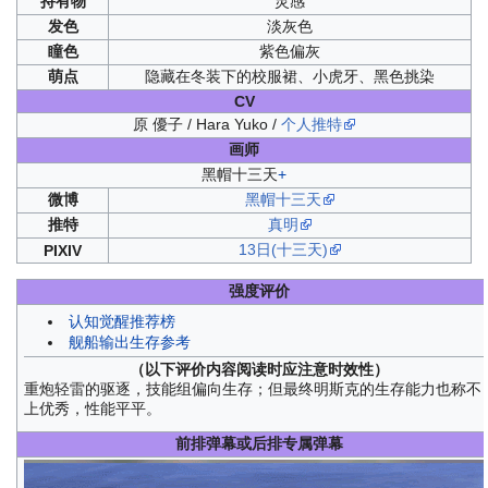
持有物
灵感
发色
淡灰色
瞳色
紫色偏灰
萌点
隐藏在冬装下的校服裙、小虎牙、黑色挑染
CV
原 優子 / Hara Yuko /
个人推特
画师
黑帽十三天
+
微博
黑帽十三天
推特
真明
13日(十三天)
PIXIV
强度评价
认知觉醒推荐榜
舰船输出生存参考
（以下评价内容阅读时应注意时效性）
重炮轻雷的驱逐，技能组偏向生存；但最终明斯克的生存能力也称不
上优秀，性能平平。
前排弹幕或后排专属弹幕