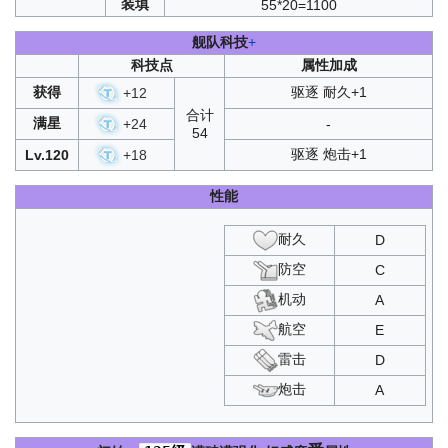
装填
55*20=1100
舰队科技
+
科技点
属性加成
获得
驱逐 耐久+1
+
12
合计
满星
+
24
-
54
驱逐 炮击+1
Lv.120
+
18
性能
耐久
D
防空
C
机动
A
航空
E
雷击
D
炮击
A