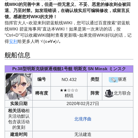
线WIKI的完善中来，但是一些无意义、不妥、恶意的修改则会被回
退、乃至封禁。如发现错误，在确认核实后可编辑修改，或留言反
馈。感谢您对WIKI的支持！
指挥官大人~欢迎来到碧蓝航线WIKI，您可以通过百度搜索“碧蓝航
线WIKI 碧蓝海事局”直达本WIKI！如果是第一次来访的话，按
“Ctrl+D”可以收藏WIKI随时查看更新哦~
如果觉得WIKI好玩的话，记
得
安利
给更多人哟ヾ(o◕∀◕)ﾉ。
舰船信息
Pr.38型明斯克级驱逐领舰1号舰
明斯克
SN Minsk
ミンスク
编号
类型
驱逐
NO.
432
★★☆☆☆
北方联合
稀有度
阵营
精锐
实装
日期
2020年02月27日
相关
活动
相
关活动默认
北境序曲
包含该活动
的复刻
建造
时间
无法建造