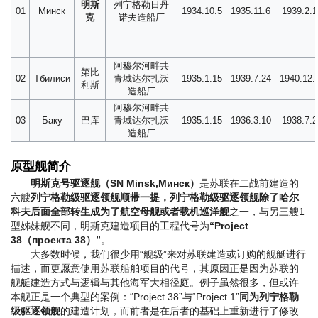
明斯
列宁格勒日丹
01
Минск
1934.10.5
1935.11.6
1939.2.1
克
诺夫造船厂
阿穆尔河畔共
第比
02
Тбилиси
青城达尔扎沃
1935.1.15
1939.7.24
1940.12.
利斯
造船厂
阿穆尔河畔共
03
Баку
巴库
青城达尔扎沃
1935.1.15
1936.3.10
1938.7.2
造船厂
原型舰简介
明斯克号驱逐舰（SN Minsk,Минск）
是苏联在二战前建造的
六艘
列宁格勒级驱逐领舰
顺带一提，列宁格勒级驱逐领舰除了哈尔
科夫后面全部转生成为了航空母舰或者载机巡洋舰
之一，与另三艘1
型姊妹舰不同，明斯克建造项目的工程代号为
“Project
38（проекта 38）”
。
大多数时候，我们很少用“舰级”来对苏联建造或订购的舰艇进行
描述，而更愿意使用苏联船舶项目的代号，其原因正是因为苏联的
舰艇建造方式与逻辑与其他海军大相径庭。例子虽然很多，但或许
本舰正是一个典型的案例：“Project 38”与“Project 1”
同为列宁格勒
级驱逐领舰
的建造计划，而前者是在后者的基础上重新进行了修改