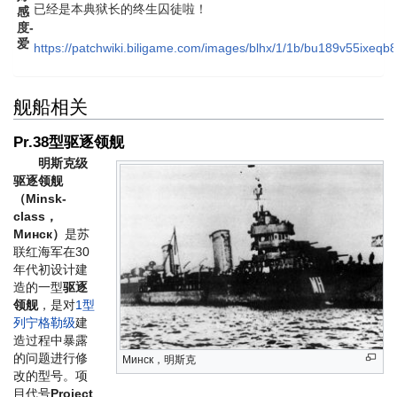
已经是本典狱长的终生囚徒啦！
感
度-
爱
https://patchwiki.biligame.com/images/blhx/1/1b/bu189v55ixeq
舰船相关
Pr.38型驱逐领舰
明斯克级
驱逐领舰
（Minsk-
class，
Минск）
是苏
联红海军在30
年代初设计建
造的一型
驱逐
领舰
，是对
1型
列宁格勒级
建
造过程中暴露
的问题进行修
Минск，明斯克
改的型号。项
目代号
Project