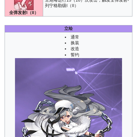
主炮每进行15（10）次攻击，触发全弹发射-
列宁格勒级I（II）
全弹发射I（II）
立绘
通常
换装
改造
誓约