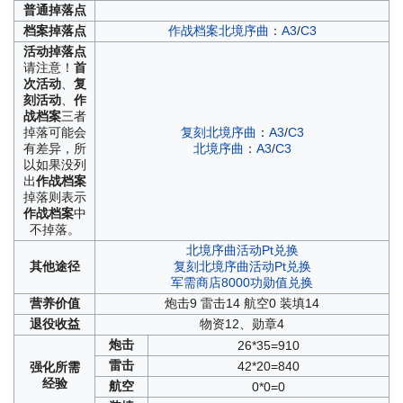
普通
掉落点
档案
掉落点
作战档案北境序曲
：
A3
/
C3
活动
掉落点
请注意！
首
次活动
、
复
刻活动
、
作
战档案
三者
掉落可能会
复刻北境序曲
：
A3
/
C3
有差异，所
北境序曲
：
A3
/
C3
以如果没列
出
作战档案
掉落则表示
作战档案
中
不掉落。
北境序曲活动Pt兑换
其他
途径
复刻北境序曲活动Pt兑换
军需商店8000功勋值兑换
营养
价值
炮击9 雷击14 航空0 装填14
退役
收益
物资12、勋章4
炮击
26*35=910
雷击
42*20=840
强化
所需
经验
航空
0*0=0