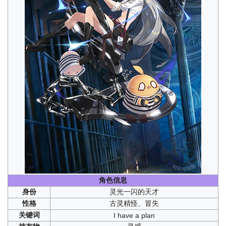
角色信息
身份
灵光一闪的天才
性格
古灵精怪、冒失
关键词
I have a plan