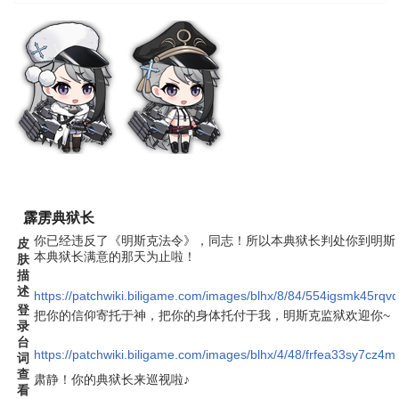
霹雳典狱长
你已经违反了《明斯克法令》，同志！所以本典狱长判处你到明斯
皮
本典狱长满意的那天为止啦！
肤
描
述
https://patchwiki.biligame.com/images/blhx/8/84/554igsmk45rq
登
把你的信仰寄托于神，把你的身体托付于我，明斯克监狱欢迎你~
录
台
https://patchwiki.biligame.com/images/blhx/4/48/frfea33sy7cz4
词
查
肃静！你的典狱长来巡视啦♪
看