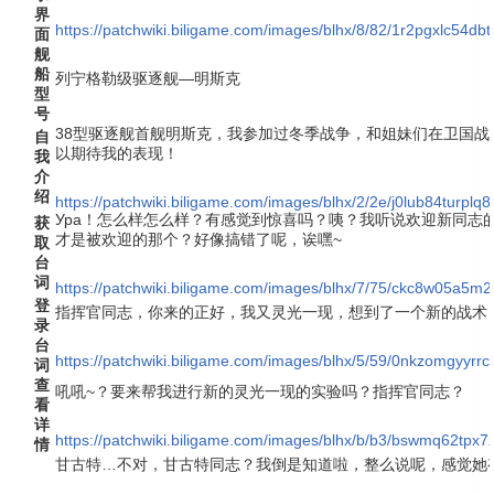
界
https://patchwiki.biligame.com/images/blhx/8/82/1r2pgxlc54d
面
舰
船
列宁格勒级驱逐舰—明斯克
型
号
38型驱逐舰首舰明斯克，我参加过冬季战争，和姐妹们在卫国战
自
以期待我的表现！
我
介
绍
https://patchwiki.biligame.com/images/blhx/2/2e/j0lub84tur
Ура！怎么样怎么样？有感觉到惊喜吗？咦？我听说欢迎新同志
获
才是被欢迎的那个？好像搞错了呢，诶嘿~
取
台
词
https://patchwiki.biligame.com/images/blhx/7/75/ckc8w05a5m2
登
指挥官同志，你来的正好，我又灵光一现，想到了一个新的战术
录
台
https://patchwiki.biligame.com/images/blhx/5/59/0nkzomgyyr
词
查
吼吼~？要来帮我进行新的灵光一现的实验吗？指挥官同志？
看
详
https://patchwiki.biligame.com/images/blhx/b/b3/bswmq62t
情
甘古特…不对，甘古特同志？我倒是知道啦，整么说呢，感觉她