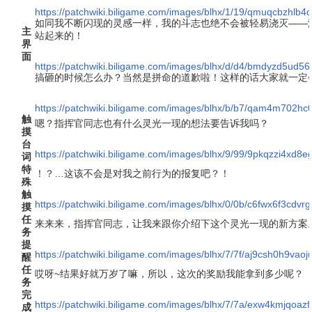
https://patchwiki.biligame.com/images/blhx/1/19/qmuqcbzhlb
如同我不断闪现的灵感一样，我的斗志也绝不会被轻易浇灭——
主
站起来的！
界
面
https://patchwiki.biligame.com/images/blhx/d/d4/bmdyzd5u
搞砸的时候怎么办？当然是拼命的道歉啦！这样的话大家就一定
https://patchwiki.biligame.com/images/blhx/b/b7/qam4m702h
触
嗯？指挥官同志也有什么灵光一现的想法要告诉我吗？
摸
台
https://patchwiki.biligame.com/images/blhx/9/99/9pkqzzi4xd
词
特
！？…这该不会是对我之前行为的报复吧？！
殊
触
https://patchwiki.biligame.com/images/blhx/0/0b/c6fwx6f3cdvr
摸
任
来来来，指挥官同志，让我来跟你介绍下这个灵光一现的新方案
务
提
https://patchwiki.biligame.com/images/blhx/7/7f/aj9csh0h9vao
醒
任
哎呀~结果好就万岁了嘛，所以，这次的奖励我能拿到多少呢？
务
完
https://patchwiki.biligame.com/images/blhx/7/7a/exw4kmjqoaz
成