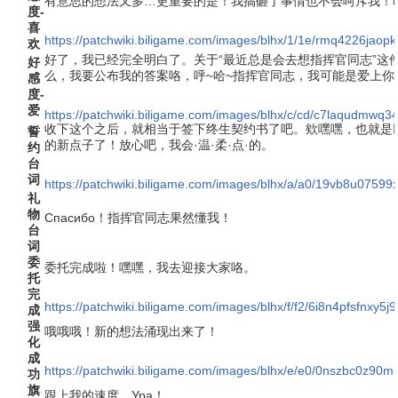
有意思的想法又多…更重要的是！我搞砸了事情也不会呵斥我！
度-
喜
https://patchwiki.biligame.com/images/blhx/1/1e/rmq4226jao
欢
好了，我已经完全明白了。关于“最近总是会去想指挥官同志”这
好
么，我要公布我的答案咯，呼~哈~指挥官同志，我可能是爱上你
感
度-
爱
https://patchwiki.biligame.com/images/blhx/c/cd/c7laqudmw
收下这个之后，就相当于签下终生契约书了吧。欸嘿嘿，也就是
誓
的新点子了！放心吧，我会·温·柔·点·的。
约
台
词
https://patchwiki.biligame.com/images/blhx/a/a0/19vb8u075
礼
物
Спасибо！指挥官同志果然懂我！
台
词
委
委托完成啦！嘿嘿，我去迎接大家咯。
托
完
https://patchwiki.biligame.com/images/blhx/f/f2/6i8n4pfsfnxy5j
成
强
哦哦哦！新的想法涌现出来了！
化
成
https://patchwiki.biligame.com/images/blhx/e/e0/0nszbc0z9
功
旗
跟上我的速度，Ура！