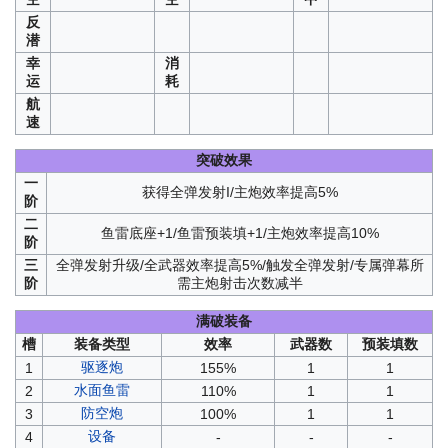
反
潜
幸
消
运
耗
航
速
突破效果
一
获得全弹发射I/主炮效率提高5%
阶
二
鱼雷底座+1/鱼雷预装填+1/主炮效率提高10%
阶
三
全弹发射升级/全武器效率提高5%/触发全弹发射/专属弹幕所
阶
需主炮射击次数减半
满破装备
槽
装备类型
效率
武器数
预装填数
驱逐炮
1
155%
1
1
水面鱼雷
2
110%
1
1
防空炮
3
100%
1
1
设备
4
-
-
-