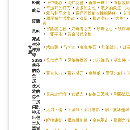
轻航
•
正中靶心
•
绚烂花簪
•
再来一球！
•
直播攻略
•
幸运鹤的打刀
•
史多伦面包
•
淑女的象征（大
航母
•
爱与和平之海
•
强探照投射攻性舰装NT
•
准
•
黑尾鲹的潜水镜
•
汉堡
•
极速潜行
•
“大鱼”
•
潜艇
置
•
冒险者之杖
•
好奇者之刀
•
珍珠之心
•
秩序与
风帆
•
一张字条
•
黄金时代之枪
死或
生沙
专
•
烤白薯
•
马卡龙
•
帕帕纳西
•
甜馅馒头
•
舒
滩排
属
球
•
监禁程序
•
原始接收器
•
龙的饰品
•
演出棒
SSSS
莱莎
的炼
•
百合长老
•
百花盛开
•
幽兰爪
•
爱瑟尔剑
•
金工
房
优米
雅的
•
黄泉之螳螂
•
女猎人
•
秘枪三叉戟
•
刹那追忆
炼金
工房
闪乱
•
太刀・钢
•
手里剑・圆月潜影
•
扇・紫冰连华
神乐
出包
•
纪律旗帜
•
紧急维护罐
•
金色重击
•
爆裂之花
王女
黑岩