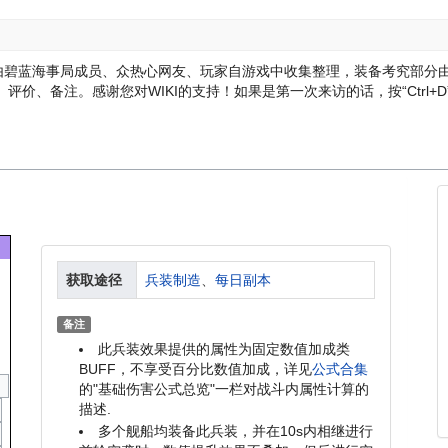
据由碧蓝海事局成员、众热心网友、玩家自游戏中收集整理，装备考究部分
、评价、备注。感谢您对WIKI的支持！
如果是第一次来访的话，按“Ctrl+
获取途径
兵装制造
、
每日副本
备注
此兵装效果提供的属性为固定数值加成类
BUFF，不享受百分比数值加成，详见
公式合集
的"基础伤害公式总览"一栏对战斗内属性计算的
描述.
多个舰船均装备此兵装，并在10s内相继进行