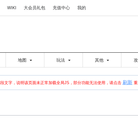
WIKI
大会员礼包
充值中心
我的
地图
玩法
其他
刷新
建出错，请点击
刷新
或页面右上WIKI功能中的刷新按钮清除页面缓存并刷新，
本段文字，说明该页面未正常加载全局JS，部分功能无法使用，请点击
重