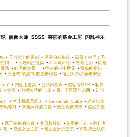
排球
偶像大师
SSSS
莱莎的炼金工房
闪乱神乐
兔
•
见习骑士的佩剑
•
偶像的必杀技
•
高贵！幸运！无
（促销）
•
冰妖精的温柔
•
不听就不怕
•
恶毒之刃
•
闪耀
的魔法
•
睦月的糖果！
•
往昔的书中世界
•
御狐的赠礼
合
•
三五式“绫波”对舰强击械装
•
近卫兵的骄傲与安心
 Lou”
•
扫除用道具
•
公私日程表
•
超粘着MAX
•
制作
宝
•
大宝
•
七桥智慧的训诫
•
另一个重要的东西
•
幻想
en）
•
禁止扰乱风纪！
•
Tunken der Liebe
•
岩清水仙
光风霁月
•
来自妹妹的关爱
•
云朵观察成果
•
信义的重
•
属于夜晚的余兴
•
冬日权杖剑
•
超重的一箱
•
胜利者
四射
•
孤独女王之旗
•
老女士扮演套装
•
护教骑士战旗