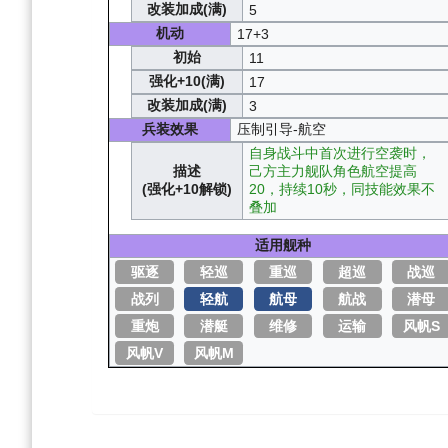
改装加成(满)
5
机动
17+3
初始
11
强化+10(满)
17
改装加成(满)
3
兵装效果
压制引导-航空
自身战斗中首次进行空袭时，
描述
己方主力舰队角色航空提高
(强化+10解锁)
20，持续10秒，同技能效果不
叠加
适用舰种
驱逐
轻巡
重巡
超巡
战巡
战列
轻航
航母
航战
潜母
重炮
潜艇
维修
运输
风帆S
风帆V
风帆M