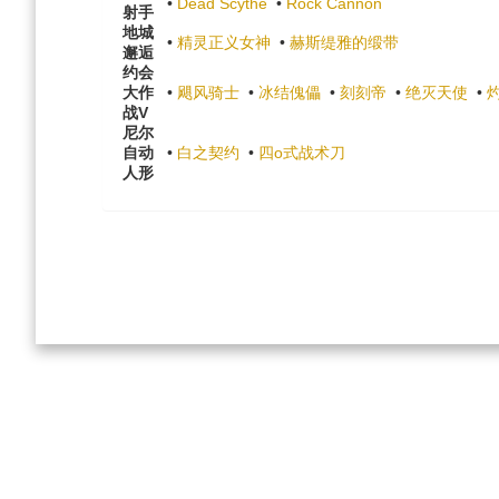
•
Dead Scythe
•
Rock Cannon
射手
地城
•
精灵正义女神
•
赫斯缇雅的缎带
邂逅
约会
大作
•
飓风骑士
•
冰结傀儡
•
刻刻帝
•
绝灭天使
•
战V
尼尔
自动
•
白之契约
•
四o式战术刀
人形