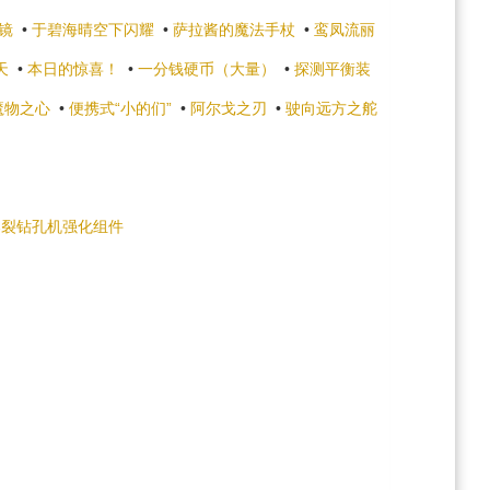
镜
•
于碧海晴空下闪耀
•
萨拉酱的魔法手杖
•
鸾凤流丽
天
•
本日的惊喜！
•
一分钱硬币（大量）
•
探测平衡装
魔物之心
•
便携式“小的们”
•
阿尔戈之刃
•
驶向远方之舵
爆裂钻孔机强化组件