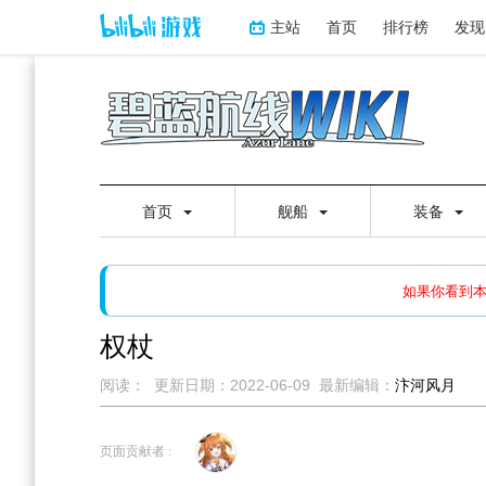
主站
首页
排行榜
发现
首页
舰船
装备
如果打开页面显示缩略图创
如果你看到
权杖
阅读：
更新日期：
2022-06-09
最新编辑：
汴河风月
跳
跳
到
到
页面贡献者 :
导
搜