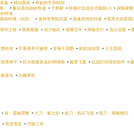
装备
•
林间晨风
•
奇妙的午茶时间
概）
•
象征着自由的奇迹
•
千鹤唳
•
轻冕针近战仪式舰装LS
•
探险家眼
时的怀表
风味特调（勿饮）
•
值得夸赞的武器
•
遮掩表情的外装
•
絮库夫的星期
审判之枪
•
暗夜蔷薇
•
强力秘药
•
璀璨宝环
•
神秘灵灯
•
流火冠冕
•
芙蕾松饼
•
芒果香草可丽饼
•
草莓千层酥
•
鲜奶油泡芙
•
公主蛋糕
•
怪兽种子
•
巨大煌翼炎龙的禅绕画
•
戴拿飞翼
•
征战巨坦强化组件
•
暗夜星矢
•
闪耀梦想
•
扇・霜袖雪舞
•
六刀・魁之焰
•
拔刀・凤闪飞燕
•
双刀・两舷缭闪
•
突进雪友
•
万能工具