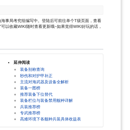
由海事局考究组编写中。登陆后可前往单个T级页面，查看
D”可以收藏WIKI随时查看更新哦~
如果觉得WIKI好玩的话，
延伸阅读
装备别称查询
秒伤和对护甲补正
主流对海武器及设备全解析
装备一图榜
推荐装备下位替代
装备栏位与装备禁用舰种详解
兵装推荐榜
专武推荐榜
高难环境下各舰种兵装具体收益表