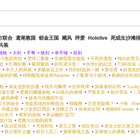
方联合
鸢尾教国
郁金王国
飓风
绊爱
Hololive
死或生沙滩
兵装
骑枪
•
大剑
•
手弩
•
铁剑
•
单手锤
•
双剑
小兔叽挎包
•
雪球三重奏
•
生物型双生舰装
•
不死的鬼怪
•
纯白的雪见
处
•
红梅轻舞
•
紫霞絮语
•
刹车请注意！
•
伙伴们的纪念
•
T3科技箱
酱
•
本大人的风格
•
承载命运之环
•
恰到好处的一根
•
莱伯君
•
好朋友
旋的护腕
•
特制舰装铁血兽Raubtier
•
小鲁莽与小倔强
•
夜姬的任性组
炮
•
淑女进阶的步履
•
锐爪与飘带
•
吉祥秋津
•
探索者的证明
•
“Lucky
雷速引擎
•
星辉闪耀爆射枪
•
白骑兵的缰绳
•
严禁丢弃
•
朝夕苦练
•
二
•
破风神拳？
•
波涛与优雅的午后
公主的命令
•
海盗英雄的剑枪组合
•
辣椒蟹
•
注意危险哦？
•
小铁（Eis
•
仲裁之枪
•
少女的日用品
•
灵峰之刃
•
传承的证明
•
艳丽的Fioretto
•
月白长巾
•
将军的战袍
•
幸运舰的“惩罚”
战计划
•
优雅与沉稳的勋章
•
佐治亚光线！
•
月桂时轮
•
君主之誓
•
锚定幸运
•
老女士的王家之剑
•
骑士团长之徽
•
除厄七五三
•
最硬最强之盾
•
皇家骑士的勇毅
•
魅力