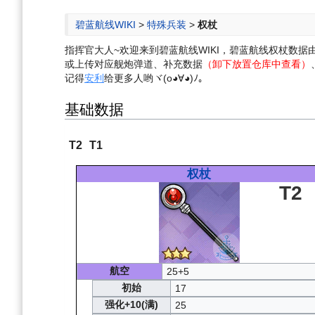
航
索
碧蓝航线WIKI
>
特殊兵装
>
权杖
指挥官大人~欢迎来到碧蓝航线WIKI，碧蓝航线权杖数
或上传对应舰炮弹道、补充数据
（卸下放置仓库中查看）
记得
安利
给更多人哟ヾ(o◕∀◕)ﾉ。
基础数据
T2
T1
权杖
T2
航空
25+5
初始
17
强化+10(满)
25