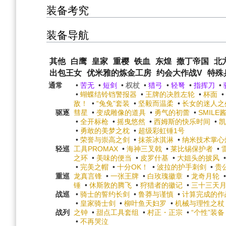
装备考究
装备导航
其他
白鹰
皇家
重樱
铁血
东煌
撒丁帝国
北
出包王女
优米雅的炼金工房
约会大作战V
特殊
通常
•
苦无
•
短剑
•
权杖
•
猎弓
•
轻弩
•
指挥刀
•
•
蝴蝶结铃铛警报器
•
王牌的决胜左轮
•
杯面
•
敌！
•
“兔兔”套装
•
坚毅而温柔
•
长女的迷人之
驱逐
彗星
•
变成雕像的道具
•
勇气的初蕾
•
SMILE
•
全开标枪
•
摇曳悠然
•
西姆斯的快乐时间
•
凯
•
勇敢的美梦之枕
•
超级彩虹锤1号
•
荣誉与崇高之剑
•
抹茶冰淇淋
•
纳米技术掌心
轻巡
工具PROMAX
•
海神三叉戟
•
莱比锡保护者
•
之环
•
美味的便当
•
皮罗什基
•
大姐头的披风
•
完美之帽
•
十分OK！
•
波拉的护手刺剑
•
贵
重巡
龙真言锋
•
一张王牌
•
白玫瑰徽章
•
龙奇月轮
锤
•
休斯敦的腾飞
•
狩猎者的徽记
•
三十三天
战巡
•
骑士的誓约长剑
•
鲁莽与谨慎
•
计算完成的作
•
皇家骑士剑
•
柳叶鱼天妇罗
•
机械与理性之杖
战列
之钟
•
甜点工具套组
•
村正・正宗
•
“个性”装备
•
不再哭泣