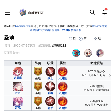
本WIKI由
bloodline-wiki
申请于2020年02月24日创建，编辑权限开放，如遇
Chrome浏览
器登陆后无法编辑点这里
BWIKI反馈留言板
圣地
刷
历
编
阅读
2020-07-15
更新
最新编辑:
赵晓盟132
跳
跳
页面贡献者 :
到
到
导
搜
角色
阵营
职业
属性
命运联结
航
索
lv70 闪耀炉心
lv70 飞鸟 lv70 灯蓟一心
诺露琪
圣地
战士
火属性
lv70 诺露琪
lv55 叛爪 lv70 帝利亚
K·K
圣地
刺客
火属性
lv70 战争姬
lv70 灵儿 lv70 绫叁
澪琉
圣地
射手
火属性