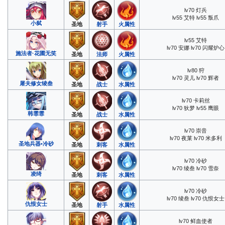
lv70 灯兵
lv55 艾特 lv55 叛爪
小弑
圣地
射手
火属性
lv55 艾特
lv70 安娜 lv70 闪耀炉心
施法者·花圃无笑
圣地
法师
火属性
lv80 狩
lv70 灵儿 lv70 辉者
屠夫修女绫叁
圣地
战士
水属性
lv70 卡莉丝
lv70 狄梦 lv55 鹰眼
韩霏霏
圣地
战士
水属性
lv70 崇音
lv70 夜莱 lv70 米多利
圣地兵器•冷砂
圣地
刺客
水属性
lv70 冷砂
lv70 绫叁 lv70 雪奈
凌绮
圣地
刺客
水属性
lv70 冷砂
lv70 绫叁 lv70 仇恨女士
仇恨女士
圣地
射手
水属性
lv70 鲜血使者