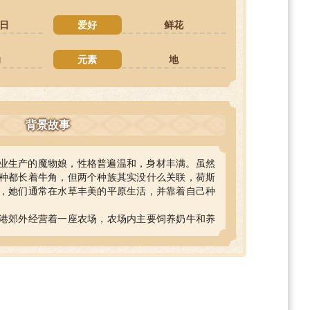
0日
爱好
鲜花
助
元素
地
背景故事
业生产的魔物娘，性格普遍温和，身材丰满。虽然
种都长着牛角，但两个种族其实没什么关联，荷斯
，她们通常在水草丰美的平原生活，并靠着自己种
港郊外经营着一座农场，农场内主要饲养奶牛和养
常上心，农场产出的产品也很优质，据说赛贝拉制
胡桃这里进货的。
的样子，可如果有人胆敢破坏她的农场的话……