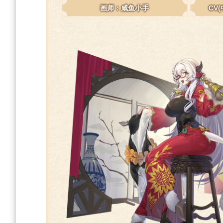
画师：咸鱼小手
CV