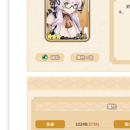
卡。
胡桃
辅助
属性：地
属性
生命
12248
(3738)
攻