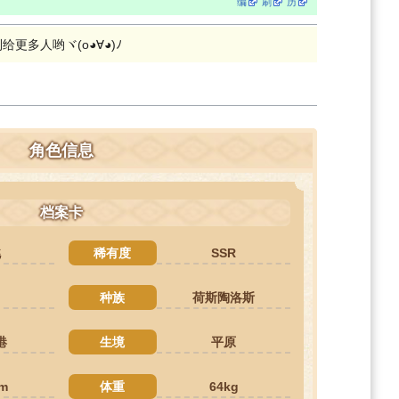
编
刷
历
更多人哟ヾ(o◕∀◕)ﾉ
角色信息
档案卡
桃
稀有度
SSR
种族
荷斯陶洛斯
港
生境
平原
m
体重
64kg