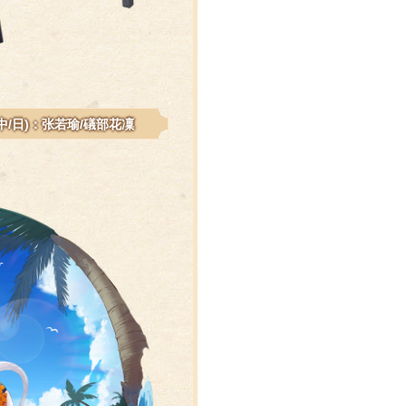
(中/日)：张若瑜/礒部花凜