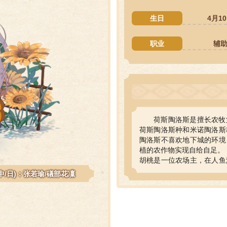
生日
4月1
职业
辅
荷斯陶洛斯是擅长农牧
荷斯陶洛斯种和米诺陶洛斯
陶洛斯不喜欢地下城的环境
植的农作物实现自给自足。
胡桃是一位农场主，在人鱼
殖鲜花。她对自己的农场非
(中/日)：张若瑜/礒部花凜
作香水的的鲜花原料就是从
虽然胡桃一直都是温柔亲切