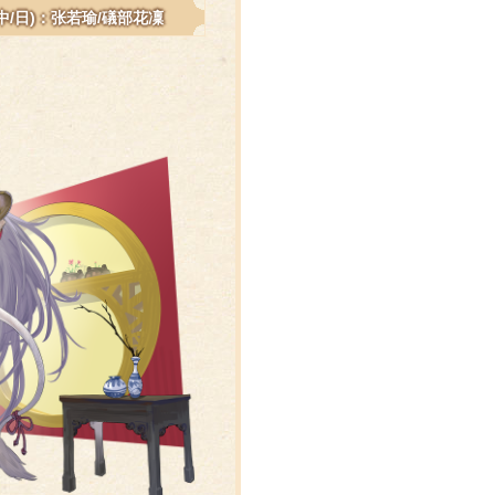
(中/日)：张若瑜/礒部花凜