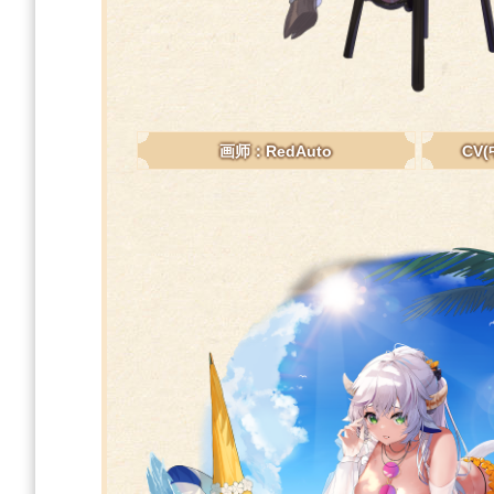
画师：RedAuto
CV