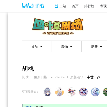
主站
首页
排行榜
发现
导航
魔物
培养
胡桃
阅读：
更新日期：
2022-08-01
最新编辑：
半世一夕
跳
跳
到
到
页面贡献者 :
导
搜
航
索