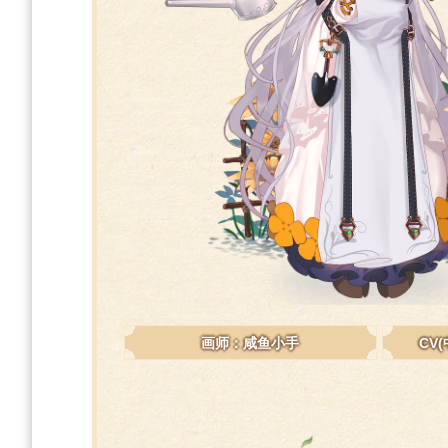
画师：咸鱼小手
CV