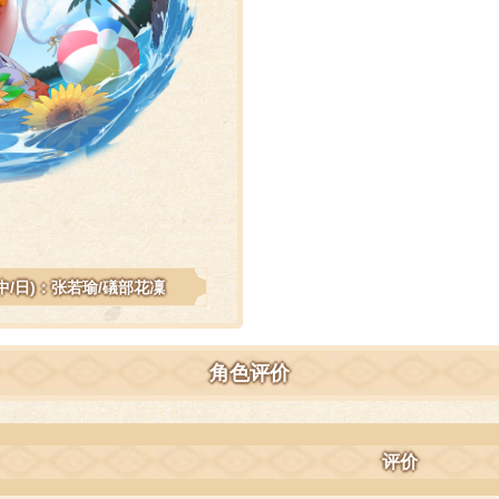
(中/日)：张若瑜/礒部花凜
角色评价
评价