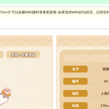
rl+D”可以收藏WIKI随时查看更新哦~如果觉得WIKI好玩的话，记得安利给
皮肤：炎夏清波
名字
胡
编号
34
地区
人鱼
站高
176c