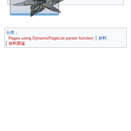
动。
分类
：
Pages using DynamicPageList parser function
材料
材料图鉴