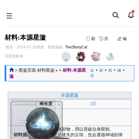
材料:本源星漩
刷
历
编
阅读
2024-07-28
更新
最新编辑:
TheStonyCat
跳
跳
页面贡献者 :
到
到
导
搜
>
图鉴页面:材料图鉴
>
材料:本源星
•
•
•
•
短
刷
阅
编
航
索
历
漩
本源星漩
稀有度
3星
获取方
式
修正者专属契物，用以突破自身限制。
材料描述
——即使是迷失的尘埃，也会遵循神域的律