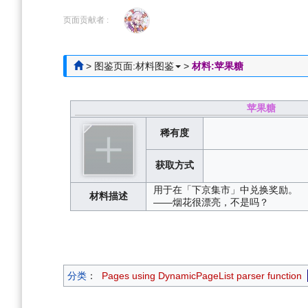
跳
跳
到
到
页面贡献者 :
导
搜
航
索
>
图鉴页面:材料图鉴
>
材料:苹果糖
苹果糖
稀有度
获取方式
用于在「下京集市」中兑换奖励。
材料描述
——烟花很漂亮，不是吗？
分类
：
Pages using DynamicPageList parser function