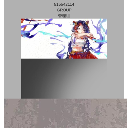
515542114
GROUP
管理组