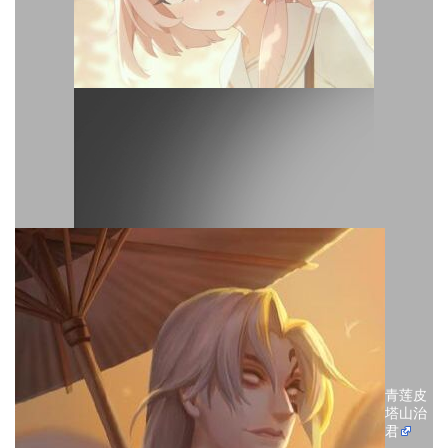
青莲皮
塔山治
君