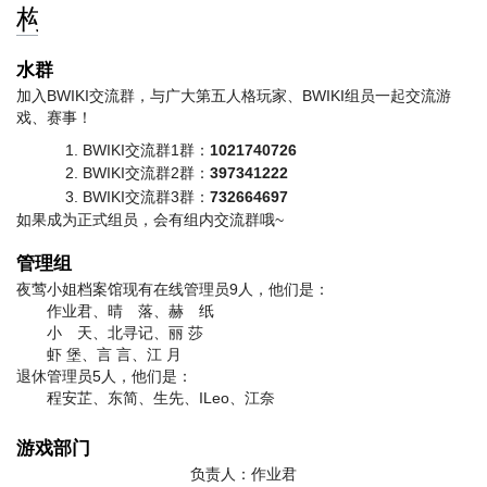
构
水群
加入BWIKI交流群，与广大第五人格玩家、BWIKI组员一起交流游
戏、赛事！
BWIKI交流群1群：
1021740726
BWIKI交流群2群：
397341222
BWIKI交流群3群：
732664697
如果成为正式组员，会有组内交流群哦~
管理组
夜莺小姐档案馆现有在线管理员9人，他们是：
作业君、晴 落、赫 纸
小 天、北寻记、丽 莎
虾 堡、言 言、江 月
退休管理员5人，他们是：
程安芷、东简、生先、ILeo、江奈
游戏部门
负责人：作业君