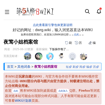
点此查看新引擎包体更新说明
好记的网址：dwrg.wiki，输入浏览器直达本WIKI
如果你想联系我们，欢迎加入BWIKI的Q群→→
点此
←←
夜莺小姐档案馆
刷
历
编
阅读
2025-06-13
更新
最新编辑:
下饭操作饱了饱了
跳
跳
页面贡献者 :
到
到
导
搜
首页
>
其他词条
>
夜莺小姐档案馆
短
刷
阅
编
历
航
索
本WIKI是
玩家自建
的WIKI，与官方有合作但不要将本WIKI视作官
方站点哦~
WIKI部分内容与图片由官方提供，转载请注明出处，禁
止任何商业用途。
欢迎
将本WIKI添加到桌面或是
Q群。
Firefox
等浏览
点此
点此加入
器浏览本站可能会出现部分样式问题。人手有限可能会延迟更新，
可查看
WIKI计划表
页面。