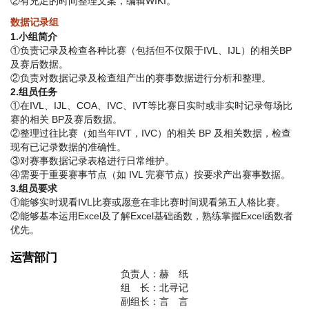
②有充足的时间整理文案，编辑WIKI。
数据记录组
1.小组简介
①负责记录及检查各种比赛（包括但不仅限于IVL、IJL）的相关BP
及赛后数据。
②负责对数据记录及检查组产出的赛事数据进行分析和整理。
2.组员任务
①在IVL、IJL、COA、IVC、IVT等比赛日实时或非实时记录每场比
赛的相关 BP及赛后数据。
②整理过往比赛（如当年IVT，IVC）的相关 BP 及相关数据，检查
现有已记录数据的准确性。
③对赛事数据记录表格进行日常维护。
④需要于重要赛事节点（如 IVL 完赛节点）按要求产出赛事数据。
3.组员要求
①能够实时观看IVL比赛或愿意在非比赛时间观看第五人格比赛。
②能够基本运用Excel及了解Excel基础函数，熟练掌握Excel函数者
优先。
运营部门
负责人：赫 纸
组 长：北寻记
副组长：言 言