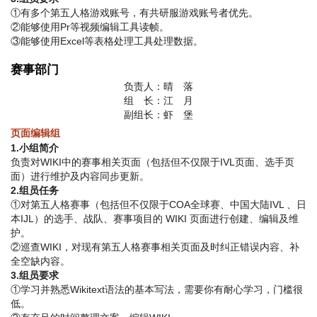
①有多个第五人格游戏账号，有共研服游戏账号者优先。
②能够使用Pr等视频编辑工具读帧。
③能够使用Excel等表格处理工具处理数据。
赛事部门
负责人：晴 落
组 长：江 月
副组长：虾 堡
页面编辑组
1.小组简介
负责对WIKI中的赛事相关页面（包括但不仅限于IVL页面、选手页
面）进行维护及内容同步更新。
2.组员任务
①对第五人格赛事（包括但不仅限于COA全球赛、中国大陆IVL 、日
本IJL）的选手、战队、赛事项目的 WIKI 页面进行创建、编辑及维
护。
②巡查WIKI，对现有第五人格赛事相关页面及时纠正错误内容、补
全空缺内容。
3.组员要求
①学习并熟悉Wikitext语法的基本写法，需要你有耐心学习，门槛很
低。