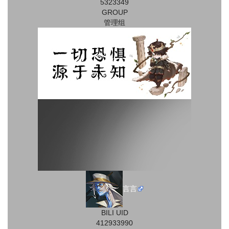
5323349
GROUP
管理组
言言
BILI UID
412933990