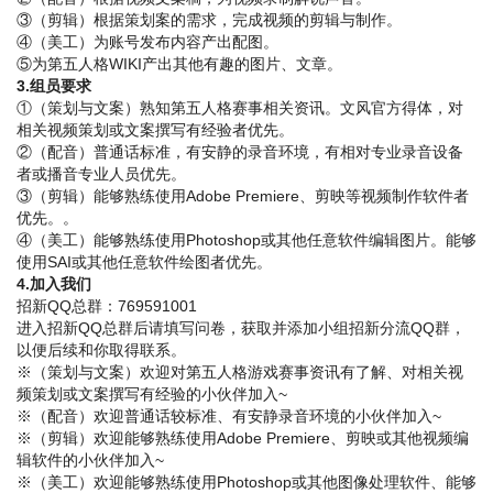
③（剪辑）根据策划案的需求，完成视频的剪辑与制作。
④（美工）为账号发布内容产出配图。
⑤为第五人格WIKI产出其他有趣的图片、文章。
3.组员要求
①（策划与文案）熟知第五人格赛事相关资讯。文风官方得体，对
相关视频策划或文案撰写有经验者优先。
②（配音）普通话标准，有安静的录音环境，有相对专业录音设备
者或播音专业人员优先。
③（剪辑）能够熟练使用Adobe Premiere、剪映等视频制作软件者
优先。。
④（美工）能够熟练使用Photoshop或其他任意软件编辑图片。能够
使用SAI或其他任意软件绘图者优先。
4.加入我们
招新QQ总群：769591001
进入招新QQ总群后请填写问卷，获取并添加小组招新分流QQ群，
以便后续和你取得联系。
※（策划与文案）欢迎对第五人格游戏赛事资讯有了解、对相关视
频策划或文案撰写有经验的小伙伴加入~
※（配音）欢迎普通话较标准、有安静录音环境的小伙伴加入~
※（剪辑）欢迎能够熟练使用Adobe Premiere、剪映或其他视频编
辑软件的小伙伴加入~
※（美工）欢迎能够熟练使用Photoshop或其他图像处理软件、能够