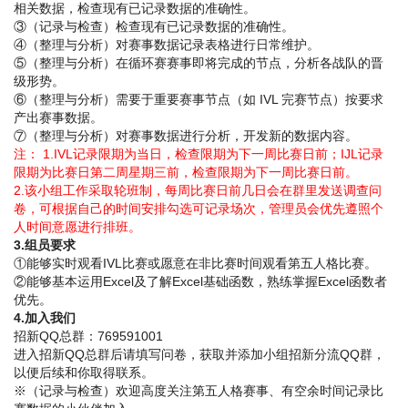
相关数据，检查现有已记录数据的准确性。
③（记录与检查）检查现有已记录数据的准确性。
④（整理与分析）对赛事数据记录表格进行日常维护。
⑤（整理与分析）在循环赛赛事即将完成的节点，分析各战队的晋
级形势。
⑥（整理与分析）需要于重要赛事节点（如 IVL 完赛节点）按要求
产出赛事数据。
⑦（整理与分析）对赛事数据进行分析，开发新的数据内容。
注： 1.IVL记录限期为当日，检查限期为下一周比赛日前；IJL记录
限期为比赛日第二周星期三前，检查限期为下一周比赛日前。
2.该小组工作采取轮班制，每周比赛日前几日会在群里发送调查问
卷，可根据自己的时间安排勾选可记录场次，管理员会优先遵照个
人时间意愿进行排班。
3.组员要求
①能够实时观看IVL比赛或愿意在非比赛时间观看第五人格比赛。
②能够基本运用Excel及了解Excel基础函数，熟练掌握Excel函数者
优先。
4.加入我们
招新QQ总群：769591001
进入招新QQ总群后请填写问卷，获取并添加小组招新分流QQ群，
以便后续和你取得联系。
※（记录与检查）欢迎高度关注第五人格赛事、有空余时间记录比