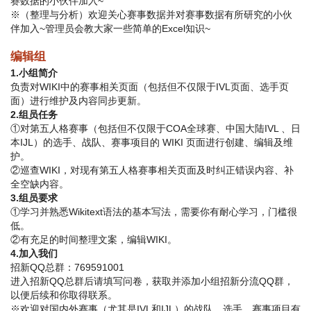
赛数据的小伙伴加入~
※（整理与分析）欢迎关心赛事数据并对赛事数据有所研究的小伙
伴加入~管理员会教大家一些简单的Excel知识~
编辑组
1.小组简介
负责对WIKI中的赛事相关页面（包括但不仅限于IVL页面、选手页
面）进行维护及内容同步更新。
2.组员任务
①对第五人格赛事（包括但不仅限于COA全球赛、中国大陆IVL 、日
本IJL）的选手、战队、赛事项目的 WIKI 页面进行创建、编辑及维
护。
②巡查WIKI，对现有第五人格赛事相关页面及时纠正错误内容、补
全空缺内容。
3.组员要求
①学习并熟悉Wikitext语法的基本写法，需要你有耐心学习，门槛很
低。
②有充足的时间整理文案，编辑WIKI。
4.加入我们
招新QQ总群：769591001
进入招新QQ总群后请填写问卷，获取并添加小组招新分流QQ群，
以便后续和你取得联系。
※欢迎对国内外赛事（尤其是IVL和IJL）的战队、选手、赛事项目有