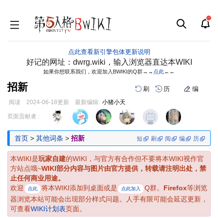
点此查看新引擎包体更新说明
好记的网址：dwrg.wiki，输入浏览器直达本WIKI
如果你想联系我们，欢迎加入BWIKI的Q群→→
点此
←←
招新
刷
历
编
阅读
2024-06-18
更新
最新编辑:
小猪小天
跳
跳
页面贡献者 :
到
到
导
搜
首页
>
其他词条
>
招新
短
刷
阅
编
历
航
索
本WIKI是
玩家自建
的WIKI，与官方有合作但不要将本WIKI视作官
方站点哦~
WIKI部分内容与图片由官方提供，转载请注明出处，禁
止任何商业用途。
欢迎
将本WIKI添加到桌面或是
Q群。
Firefox
等浏览
点此
点此加入
器浏览本站可能会出现部分样式问题。人手有限可能会延迟更新，
可查看
WIKI计划表
页面。