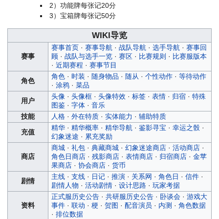
2）功能牌每张记20分
3）宝箱牌每张记50分
WIKI导览
赛事首页
·
赛事导航
·
战队导航
·
选手导航
·
赛事回
赛事
顾
·
战队与选手一览
·
赛区
·
比赛规则
·
比赛服版本
·
近期赛程
·
赛事节目
角色
·
时装
·
随身物品
·
随从
·
个性动作
·
等待动作
角色
·
涂鸦
·
菜品
头像
·
头像框
·
头像特效
·
标签
·
表情
·
归宿
·
特殊
用户
图鉴
·
字体
·
音乐
技能
人格
·
外在特质
·
实体能力
·
辅助特质
精华
·
精华概率
·
精华导航
·
鉴影寻宝
·
幸运之骰
·
充值
幻象迷途
·
累充奖励
商城
·
礼包
·
典藏商城
·
幻象迷途商店
·
活动商店
·
商店
角色日商店
·
残影商店
·
表情商店
·
归宿商店
·
金苹
果商店
·
协会商店
·
货币
主线
·
支线
·
日记
·
推演
·
关系网
·
角色日
·
信件
·
剧情
剧情人物
·
活动剧情
·
设计思路
·
玩家考据
正式服历史公告
·
共研服历史公告
·
卧谈会
·
游戏大
资料
事件
·
联动
·
梗
·
贺图
·
配音演员
·
内测
·
角色数据
·
排位数据