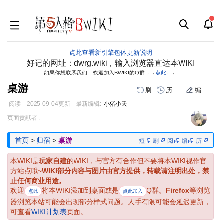
点此查看新引擎包体更新说明
好记的网址：dwrg.wiki，输入浏览器直达本WIKI
如果你想联系我们，欢迎加入BWIKI的Q群→→
点此
←←
桌游
刷
历
编
阅读
2025-09-04
更新
最新编辑:
小猪小天
跳
跳
页面贡献者 :
到
到
导
搜
首页
>
归宿
>
桌游
短
刷
阅
编
历
航
索
本WIKI是
玩家自建
的WIKI，与官方有合作但不要将本WIKI视作官
方站点哦~
WIKI部分内容与图片由官方提供，转载请注明出处，禁
止任何商业用途。
欢迎
将本WIKI添加到桌面或是
Q群。
Firefox
等浏览
点此
点此加入
器浏览本站可能会出现部分样式问题。人手有限可能会延迟更新，
可查看
WIKI计划表
页面。