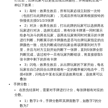
打出后，出牌玩家可以更改后续出牌颜色，并将随机生成一
种以下效果：
1）敲铃：效果生效后，所有玩家必须立刻按一次铃
（包括打出此牌的玩家），完成后所有玩家将根据按铃的
快慢依次摸0/1/2/3张牌
2）对决：效果生效后，打出此牌的玩家可以选择两名
玩家进行对决，选择完成后，将有5张卡牌逐一同时展示
给参与决斗的两名玩家，该两名玩家将同时对展示的卡牌
进行判断，判断展示的卡牌颜色是否与出牌玩家指定的出
牌颜色一致，优先判断成功的玩家会将该牌塞到对方手
里，并且与对方立刻开始判断下一张牌，直到5张牌全部
判断完成，该过程中一旦有玩家判断错误，将直接获取5
张卡牌中剩下的所有卡牌
3）闪电：效果生效后，从出牌玩家的下家开始，每名
玩家在自己的回合出牌前都有一定的概率被闪电击中，罚
摸4张牌，闪电击中某名玩家后该效果结束，该效果可以
叠加
手牌分数：
在胜负结算时，需要对手牌进行计分，每张牌都有对应的
分数。
1）数字1~9，手牌分数即其牌面数字，如数字7的分
数为7