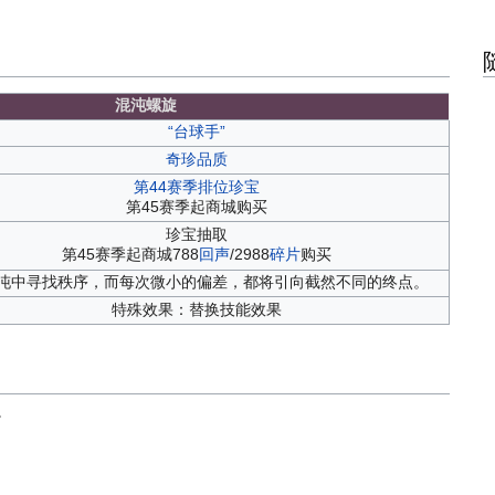
混沌螺旋
“台球手”
奇珍品质
第44赛季排位珍宝
第45赛季起商城购买
珍宝抽取
第45赛季起商城788
回声
/2988
碎片
购买
沌中寻找秩序，而每次微小的偏差，都将引向截然不同的终点。
特殊效果：替换技能效果
。