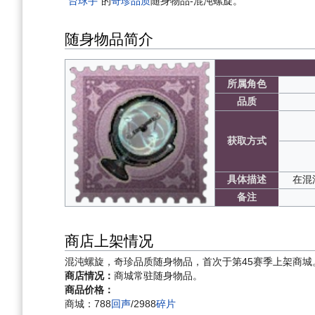
“台球手”
的
奇珍品质
随身物品-混沌螺旋。
随身物品简介
所属角色
品质
获取方式
具体描述
在混
备注
商店上架情况
混沌螺旋，奇珍品质随身物品，首次于第45赛季上架商城
商店情况：
商城常驻随身物品。
商品价格：
商城：788
回声
/2988
碎片