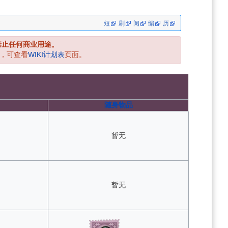
短
刷
阅
编
历
禁止任何商业用途。
，可查看
WIKI计划表
页面。
随身物品
暂无
暂无