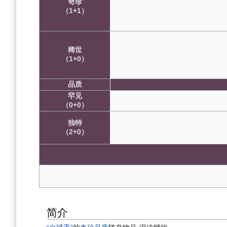
奇珍
（1+1）
稀世
（1+0）
品质
罕见
（0+0）
独特
（2+0）
简介