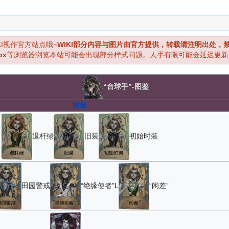
KI视作官方站点哦~
WIKI部分内容与图片由官方提供，转载请注明出处，
ox
等浏览器浏览本站可能会出现部分样式问题。人手有限可能会延迟更新
“台球手”-图鉴
时装
退杆绿
旧装
初始时装
田园警戒
“绝缘使者”L
“闲差”