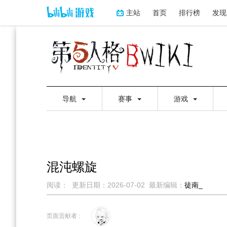
主站
首页
排行榜
发现
导航
赛事
游戏
混沌螺旋
阅读：
更新日期：
2026-07-02
最新编辑：
徒南_
跳
跳
到
到
页面贡献者 :
导
搜