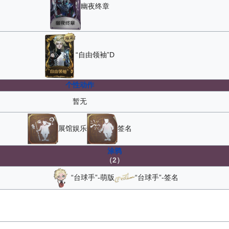
幽夜终章
“自由领袖”D
个性动作
暂无
展馆娱乐
签名
涂鸦
（2）
“台球手”-萌版
“台球手”-签名