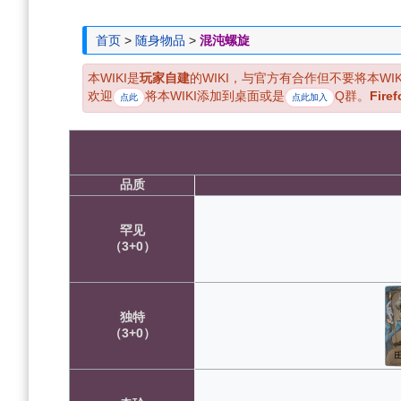
航
索
首页
>
随身物品
>
混沌螺旋
本WIKI是
玩家自建
的WIKI，与官方有合作但不要将本WI
欢迎
将本WIKI添加到桌面或是
Q群。
Firef
点此
点此加入
品质
罕见
（3+0）
独特
（3+0）