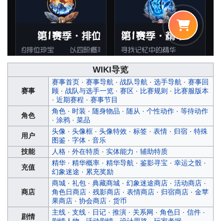
WIKI导览
赛事首页
·
赛事导航
·
战队导航
·
选手导航
·
赛事回
赛事
顾
·
战队与选手一览
·
赛区
·
比赛规则
·
比赛服版本
·
近期赛程
·
赛事节目
角色
·
时装
·
随身物品
·
随从
·
个性动作
·
等待动作
角色
·
涂鸦
·
菜品
头像
·
头像框
·
头像特效
·
标签
·
表情
·
归宿
·
特殊
用户
图鉴
·
字体
·
音乐
技能
人格
·
外在特质
·
实体能力
·
辅助特质
精华
·
精华概率
·
精华导航
·
鉴影寻宝
·
幸运之骰
·
充值
幻象迷途
·
累充奖励
商城
·
礼包
·
典藏商城
·
幻象迷途商店
·
活动商店
·
商店
角色日商店
·
残影商店
·
表情商店
·
归宿商店
·
金苹
果商店
·
协会商店
·
货币
主线
·
支线
·
日记
·
推演
·
关系网
·
角色日
·
信件
·
剧情