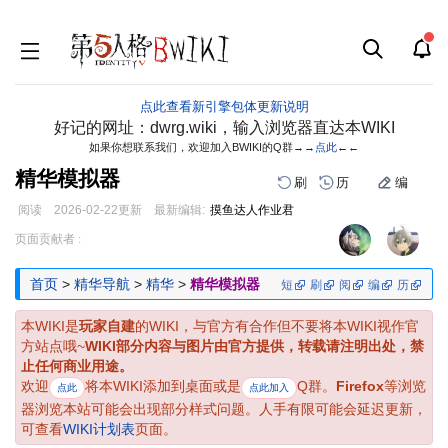
点此查看新引擎包体更新说明
好记的网址：dwrg.wiki，输入浏览器直达本WIKI
如果你想联系我们，欢迎加入BWIKI的Q群→→
点此
←←
精华模拟器
刷
历
编
阅读
2026-02-22
更新
最新编辑:
摸鱼达人作业君
跳
跳
页面贡献者 :
到
到
导
搜
首页
>
精华导航
>
精华
>
精华模拟器
短
刷
阅
编
历
航
索
本WIKI是
玩家自建
的WIKI，与官方有合作但不要将本WIKI视作官
方站点哦~
WIKI部分内容与图片由官方提供，转载请注明出处，禁
止任何商业用途。
欢迎
将本WIKI添加到桌面或是
Q群。
Firefox
等浏览
点此
点此加入
器浏览本站可能会出现部分样式问题。人手有限可能会延迟更新，
可查看
WIKI计划表
页面。