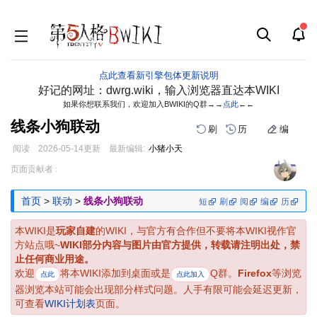
点此查看新引擎包体更新说明
好记的网址：dwrg.wiki，输入浏览器直达本WIKI
如果你想联系我们，欢迎加入BWIKI的Q群→→
点此
←←
线条小狗联动
刷
历
编
阅读
2026-05-14
更新
最新编辑:
小猪小天
跳
跳
页面贡献者 :
到
到
导
搜
首页
>
联动
>
线条小狗联动
短
刷
阅
编
历
航
索
本WIKI是
玩家自建
的WIKI，与官方有合作但不要将本WIKI视作官
方站点哦~
WIKI部分内容与图片由官方提供，转载请注明出处，禁
止任何商业用途。
欢迎
将本WIKI添加到桌面或是
Q群。
Firefox
等浏览
点此
点此加入
器浏览本站可能会出现部分样式问题。人手有限可能会延迟更新，
可查看
WIKI计划表
页面。