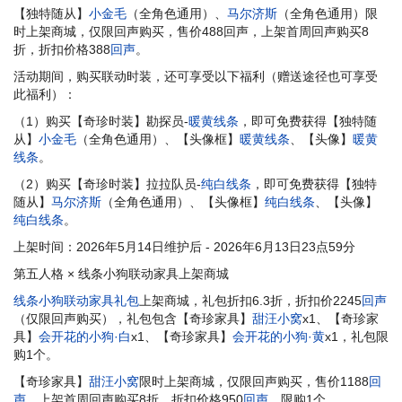
【独特随从】
小金毛
（全角色通用）、
马尔济斯
（全角色通用）限
时上架商城，仅限回声购买，售价488回声，上架首周回声购买8
折，折扣价格388
回声
。
活动期间，购买联动时装，还可享受以下福利（赠送途径也可享受
此福利）：
（1）购买【奇珍时装】勘探员-
暖黄线条
，即可免费获得【独特随
从】
小金毛
（全角色通用）、【头像框】
暖黄线条
、【头像】
暖黄
线条
。
（2）购买【奇珍时装】拉拉队员-
纯白线条
，即可免费获得【独特
随从】
马尔济斯
（全角色通用）、【头像框】
纯白线条
、【头像】
纯白线条
。
上架时间：2026年5月14日维护后 - 2026年6月13日23点59分
第五人格 × 线条小狗联动家具上架商城
线条小狗联动家具礼包
上架商城，礼包折扣6.3折，折扣价2245
回声
（仅限回声购买），礼包包含【奇珍家具】
甜汪小窝
x1、【奇珍家
具】
会开花的小狗·白
x1、【奇珍家具】
会开花的小狗·黄
x1，礼包限
购1个。
【奇珍家具】
甜汪小窝
限时上架商城，仅限回声购买，售价1188
回
声
，上架首周回声购买8折，折扣价格950
回声
，限购1个。