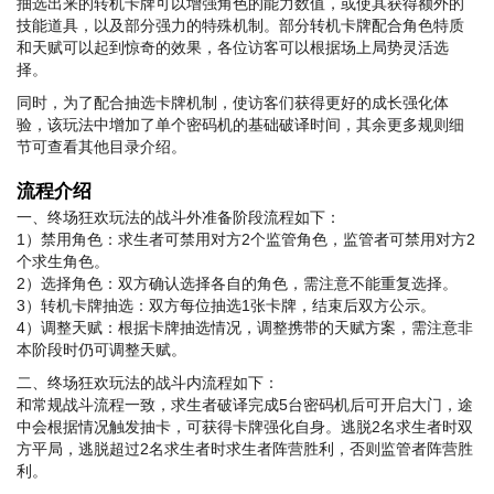
抽选出来的转机卡牌可以增强角色的能力数值，或使其获得额外的
技能道具，以及部分强力的特殊机制。部分转机卡牌配合角色特质
和天赋可以起到惊奇的效果，各位访客可以根据场上局势灵活选
择。
同时，为了配合抽选卡牌机制，使访客们获得更好的成长强化体
验，该玩法中增加了单个密码机的基础破译时间，其余更多规则细
节可查看其他目录介绍。
流程介绍
一、终场狂欢玩法的战斗外准备阶段流程如下：
1）禁用角色：求生者可禁用对方2个监管角色，监管者可禁用对方2
个求生角色。
2）选择角色：双方确认选择各自的角色，需注意不能重复选择。
3）转机卡牌抽选：双方每位抽选1张卡牌，结束后双方公示。
4）调整天赋：根据卡牌抽选情况，调整携带的天赋方案，需注意非
本阶段时仍可调整天赋。
二、终场狂欢玩法的战斗内流程如下：
和常规战斗流程一致，求生者破译完成5台密码机后可开启大门，途
中会根据情况触发抽卡，可获得卡牌强化自身。逃脱2名求生者时双
方平局，逃脱超过2名求生者时求生者阵营胜利，否则监管者阵营胜
利。