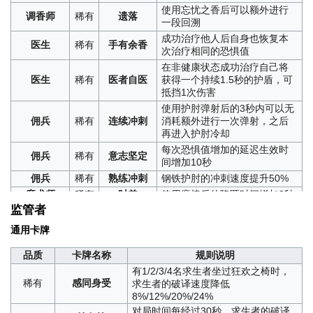
稀有
沉着冷静
狂欢之椅上起飞倒计时速度降低20%
使用忘忧之香后可以额外进行
调香师
稀有
遗落
一段回溯
稀有
头脑清晰
技能的增益和减益效果强化30%
成功治疗他人后自身也恢复本
稀有
心灵手巧
翻找箱子速度提升200%
医生
稀有
手有余香
次治疗相同的恐惧值
获得技能卡，使用后5秒内移速提升
在非健康状态成功治疗自己将
稀有
加速移动
20%，冷却时间60秒。移速提升数值
医生
稀有
医者自医
获得一个持续1.5秒的护盾，可
可通过重复获得卡牌叠加
抵挡1次伤害
获得道具卡，使用后获得一个手持
使用护肘弹射后的3秒内可以无
稀有
幸运日
物，可通过许愿较大程度提升所选手
佣兵
稀有
连续冲刺
消耗额外进行一次弹射，之后
持物的获得概率
再进入护肘冷却
获得道具卡，使用后消耗自身相当于
每次恐惧值增加的延迟生效时
一次普通攻击的恐惧值，获得15秒内
佣兵
稀有
意志坚定
间增加10秒
稀有
绝地反弹
移速提升25%，板窗交互速度提升
40%，救援速度提升60%、破译速度
佣兵
稀有
熟练冲刺
钢铁护肘的冲刺速度提升50%
提升25%
魔术师
稀有
时差
使用魔棒后的隐匿时间增加2秒
获得道具卡，使用后可守护一名指定
监管者
使用魔棒隐匿后的移动速度增
魔术师
稀有
雷厉风行
的队友，其下次受到的伤害1倍转移至
加效果额外提升100%
稀有
挺身而出
通用卡牌
自身承受。若触发时自身失去行动能
使用地图时全部队友可以获得
力，则判定守护失败
律师最近3台未破译的密码机、
品质
卡牌名称
规则说明
律师
稀有
视野共享
获得道具卡，站定蓄力2秒后，可获得
逃生门、求生者和监管者的位
稀有
自我保护
有1/2/3/4名求生者坐过狂欢之椅时，
10秒的护盾，可抵挡1次伤害
置提示
稀有
感同身受
求生者的破译速度降低
获得道具卡，使用后可指定一名可自
要点记录的效率和属性提升上
8%/12%/20%/24%
律师
稀有
潜力无限
由行动的队友，双方互换位置。双方
限值均提升40%
对局时间每经过30秒，求生者的破译