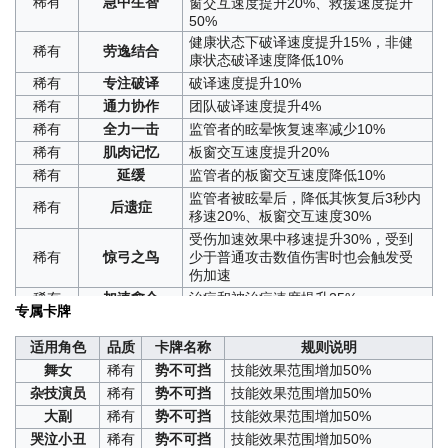
稀有
急中生智
窗交互速度提升20%、救援速度提升
50%
健康状态下破译速度提升15%，非健
稀有
劳逸结合
康状态破译速度降低10%
稀有
专注破译
破译速度提升10%
稀有
通力协作
团队破译速度提升4%
稀有
全力一击
监管者的眩晕恢复速率减少10%
稀有
肌肉记忆
板窗交互速度提升20%
稀有
延缓
监管者的板窗交互速度降低10%
监管者被眩晕后，降低其恢复后3秒内
稀有
后遗症
移速20%、板窗交互速度30%
受伤加速效果中移速提升30%，受到
稀有
惊弓之鸟
少于普通攻击数值伤害时也会触发受
伤加速
稀有
加速愈合
治疗和被治疗速度提升25%
专属卡牌
自愈上限可突破次数增加1次，倒地自
稀有
自救意识
愈速度提升20%，倒地移动速度提升
适用角色
品质
卡牌名称
规则说明
90%
舞女
稀有
势不可挡
技能效果范围增加50%
下次救援成功时，自身和被救者均获
杂技演员
稀有
势不可挡
技能效果范围增加50%
稀有
携手共进
得一个持续10秒的护盾，可抵挡1次伤
害
大副
稀有
势不可挡
技能效果范围增加50%
稀有
加速救援
救援速度提升100%
哭泣小丑
稀有
势不可挡
技能效果范围增加50%