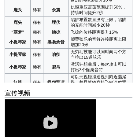
身2秒内移速提升10%
稀有
精准通缉
能额外显示所有已发现的求生者的轮
10%，破译速度降低15%
“小女孩”
稀有
势不可挡
回忆碎片的击退半径增加50%
廓
仇恨重压震荡范围提升50%，
获得道具卡，使用后可指定1名队友立
鹿头
稀有
余震
前锋
稀有
经久不衰
橄榄球冲刺消耗降低20%
稀有
时来运转
持续时间提升2秒
稀有
分秒必争
辅助特质初始的冷却时间减少50秒
即额外获得一轮稀有卡抽取机会
守墓人
稀有
雷厉风行
遁地潜行状态下移速提升20%
陷阱布置数量没有上限，陷阱
稀有
思想敏捷
角色技能冷却和充能时间减少15%
游戏开局获得一个持续60秒的护盾，
鹿头
稀有
埋伏
稀有
守护
守墓人
稀有
经久不衰
铁铲遁地潜行消耗降低20%
的充能时间减少20秒
可抵挡1次伤害
稀有
头脑清晰
技能的增益和减益效果强化30%
激励中断后层数保留时间提升
“噩梦”
稀有
拂掠
飞掠的位移距离提升15%
获得道具卡，使用后可获得30秒内移
拉拉队员
稀有
时差
普通攻击命中求生者后，会使其携带1
10秒
颤栗弦乐的音符连接距离上限
稀有
万象更新
速提升5%、破译速度提升15%、板窗
层减益效果，每层减益效果为治疗和
小提琴家
稀有
袅袅余音
拉拉队员
稀有
斗志昂扬
激励初始获得层数提升5层
增加20米
交互速度提升10%
被治疗速度降低12%，治疗相关减益
稀有
顽疾
数值可通过重复获得卡牌叠加。成功
牛仔
稀有
振奋
套索的生效距离增加30%
无穷动技能可以同时向两个方
稀有
无影无踪
留下的脚印痕迹持续时间减少2秒
小提琴家
稀有
响彻
被治疗或治疗他人时双方层数+1，但
向拉出15道弦乐
套索命中木板、密码机、监管
当前正在破译的密码机每增加10%的
普通
加速破译
该卡牌的总减益数值最多限制为
牛仔
稀有
雷厉风行
者、求生者后触发的加速效果
激活狂想曲后，每次攻击可以
破译进度，破译速度提升1%
小提琴家
稀有
裂帛
36%。
提升30%
打出3个颤栗音符
非健康状态下破译速度提升7.5%、板
获得道具卡，站定蓄力3秒后，可获得
击球手
稀有
受力阈值
爆发状态下，板球不会碎裂
可以无视碰撞透视到附近燕尾
普通
急中生智
窗交互速度提升10%、救援速度提升
稀有
蓄力一击
10秒的挽留天赋效果
红蝶
稀有
蝶怨蛩凄
蝶，并且能够直接飞向该位置
30%
击球手
稀有
板球天赋
击球蓄力速度提升30%
稀有
插翅难逃
封锁过山车交互150秒
（附在求生者身上的除外）
健康状态下破译速度提升7.5%，非健
敲击音叉后，每次音律校准成
宣传视频
普通
劳逸结合
稀有
备受瞩目
获得500点存在感
康状态破译速度降低5%
被燕尾蝶附身的求生者的移速
作曲家
稀有
余音绕梁
功附近队友也会受到移速增益
红蝶
稀有
恍惚
降低10%
获得技能卡，使用后5秒内移速提升
效果
普通
专注破译
破译速度提升5%
稀有
加速移动
20%，冷却时间60秒。移速提升数值
镜像攻击会额外增加相当于一
破译密码机时，每音律校准成
普通
通力协作
团队破译速度提升2%
红夫人
稀有
破镜重合
作曲家
稀有
绝佳校准
可通过重复获得卡牌叠加
半普通攻击恐惧值
功一次，额外获得4层音律感应
普通
全力一击
监管者的眩晕恢复速率减少5%
获得道具卡，使用后可链接两名指定
水镜存在期间，自身移速提升
触发一次磁铁同性相斥或异性
红夫人
稀有
镜华
普通
肌肉记忆
板窗交互速度提升10%
稀有
牵连
的求生者，两人会同时受到100%的下
10%、攻击恢复速度提升10%
勘探员
稀有
雷厉风行
相吸后，自身2秒内移速提升
普通
延缓
监管者的板窗交互速度降低5%
次伤害
10%
谢必安（白）进入摄魂状态时
监管者被眩晕后，降低其恢复后3秒内