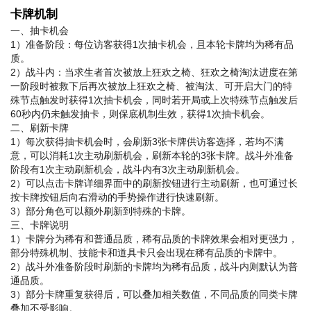
卡牌机制
一、抽卡机会
1）准备阶段：每位访客获得1次抽卡机会，且本轮卡牌均为稀有品
质。
2）战斗内：当求生者首次被放上狂欢之椅、狂欢之椅淘汰进度在第
一阶段时被救下后再次被放上狂欢之椅、被淘汰、可开启大门的特
殊节点触发时获得1次抽卡机会，同时若开局或上次特殊节点触发后
60秒内仍未触发抽卡，则保底机制生效，获得1次抽卡机会。
二、刷新卡牌
1）每次获得抽卡机会时，会刷新3张卡牌供访客选择，若均不满
意，可以消耗1次主动刷新机会，刷新本轮的3张卡牌。战斗外准备
阶段有1次主动刷新机会，战斗内有3次主动刷新机会。
2）可以点击卡牌详细界面中的刷新按钮进行主动刷新，也可通过长
按卡牌按钮后向右滑动的手势操作进行快速刷新。
3）部分角色可以额外刷新到特殊的卡牌。
三、卡牌说明
1）卡牌分为稀有和普通品质，稀有品质的卡牌效果会相对更强力，
部分特殊机制、技能卡和道具卡只会出现在稀有品质的卡牌中。
2）战斗外准备阶段时刷新的卡牌均为稀有品质，战斗内则默认为普
通品质。
3）部分卡牌重复获得后，可以叠加相关数值，不同品质的同类卡牌
叠加不受影响。