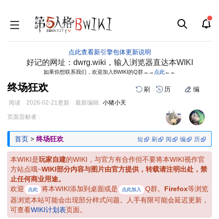
点此查看新引擎包体更新说明
好记的网址：dwrg.wiki，输入浏览器直达本WIKI
如果你想联系我们，欢迎加入BWIKI的Q群→→
点此
←←
终场狂欢
刷
历
编
阅读
2026-02-21
更新
最新编辑:
小猪小天
跳
跳
页面贡献者 :
到
到
导
搜
首页
>
终场狂欢
短
刷
阅
编
历
航
索
本WIKI是
玩家自建
的WIKI，与官方有合作但不要将本WIKI视作官
方站点哦~
WIKI部分内容与图片由官方提供，转载请注明出处，禁
止任何商业用途。
欢迎
将本WIKI添加到桌面或是
Q群。
Firefox
等浏览
点此
点此加入
器浏览本站可能会出现部分样式问题。人手有限可能会延迟更新，
可查看
WIKI计划表
页面。