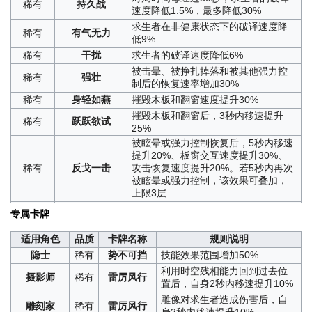
稀有
易位
需都在监管者恐惧半径外和非化险为
稀有
持久战
身体缩小状态下的移速增加
速度降低1.5%，最多降低30%
夷状态下方可使用，互换位置后监管
冒险家
稀有
雷厉风行
20%
者可短暂看到双方轮廓。
求生者在非健康状态下的破译速度降
稀有
有气无力
每个密码书页增加20%密码机
低9%
获得道具卡，使用后立刻消除自身负
冒险家
稀有
沉浸幻想
稀有
自我调节
破译进度
面状态
稀有
干扰
求生者的破译速度降低6%
飞行家
稀有
稳定飞行
飞行器喷射距离提升40%
获得技能卡，使用后可遥控过山车前
被击晕、被挣扎掉落和被其他强力控
稀有
驰援
稀有
强壮
“骑士”
稀有
振奋
荣誉共鸣的生效距离提升50%
往临近一站，冷却时间80秒
制后的恢复速率增加30%
战术预见成功后的移速加成效
稀有
行云流水
跑动状态下总能快速翻越板窗
稀有
身轻如燕
摧毁木板和翻窗速度提升30%
“骑士”
稀有
雷厉风行
果持续时间增加2秒
稀有
胸有成竹
不会因交互而触发恐惧震慑
摧毁木板和翻窗后，3秒内移速提升
稀有
跃跃欲试
成功通过治疗动作治疗他人或
25%
首次受到伤害时减少一半数值的恐惧
稀有
抵抗力
被他人成功治疗时，恢复相当
被眩晕或强力控制恢复后，5秒内移速
值
“心理学家”
稀有
疗愈经验
于一次普通攻击恐惧值的应激
提升20%、板窗交互速度提升30%、
获得道具卡，使用后进入10秒无敌时
值
稀有
反戈一击
攻击恢复速度提升20%。若5秒内再次
间，期间不会进入倒地状态，不能被
稀有
竭力
游戏开局额外提升相当于一次
被眩晕或强力控制，该效果可叠加，
治疗。期间受到的伤害将在无敌时间
“心理学家”
稀有
抗压
普通攻击恐惧值的应激值
上限3层
过后瞬间生效
“心理学家”
稀有
循循善诱
移情过程持续时间减少40%
稀有
延缓
求生者的板窗交互速度降低15%
获得技能卡，使用后可立刻刷新自身
专属卡牌
利用牵绊特质向病患奔跑的速
稀有
抗性
受到的击退和减速效果降低40%
稀有
奋发
主手持物冷却时间，卡牌本身冷却时
“心理学家”
稀有
全力以赴
度提升50%
间120秒
适用角色
品质
卡牌名称
规则说明
当有求生者被救下后，10秒内自身移
稀有
全力追缉
在环形的烟雾区域内移速提升
速提升20%、板窗交互提升30%
获得道具卡，使用后进入30秒的平复
隐士
稀有
势不可挡
技能效果范围增加50%
“逃脱大师”
稀有
雷厉风行
20%
状态，结束后降低等于一次普通攻击
稀有
游刃有余
攻击恢复速度提升20%
利用时空残相能力回到过去位
摄影师
稀有
雷厉风行
的恐惧值，若期间受到伤害其效果会
解除记忆同步后，之前进行同
置后，自身2秒内移速提升10%
稀有
平复
稀有
如坐针毡
狂欢之椅上起飞倒计时速度提升15%
直接移除。同时使用道具卡即会受到
“小女孩”
稀有
记忆犹新
步的队友仍受到持续10秒的同
雕像对求生者造成伤害后，自
通缉天赋效果强化，通缉天赋生效时
永久减益效果，板窗交互速度降低
步增益效果
雕刻家
稀有
雷厉风行