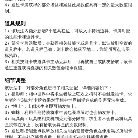
4）通过卡牌获得的部分增益和减益效果数值具有一定的最大数值限
制。
道具规则
1）该玩法内额外新增2个道具栏位，可放入手持物道具、卡牌对应
的技能卡和道具卡。
2）部分卡牌选取后，会获得相关技能卡或道具卡，默认放到空置的
道具栏中。若道具栏已满，则卡牌会掉落至地上，靠近后可点击图
标拾取。
3）相关技能卡或道具卡主动丢弃后，可再被自己或队友拾取，该卡
通过重复获得叠加的相关数值会继承保留。
细节调整
该玩法中，对部分角色进行了相关适配，详细内容如下：
1）摄影师：相中世界中将求生者放上狂欢之椅时不会触发抽卡。求
生者的“抵抗力”卡牌效果对于相中世界崩塌造成的伤害无法生效。
2）“博士”：击倒求生者即可触发抽卡。
3）蜘蛛：利用茧刑特质将求生者包裹成茧时也会触发抽卡。
4）玩具商：玩具匣相关机制受到部分限制，求生者不会自动将玩具
匣携带在身上，没有拾取玩具匣的次数限制。
5）通过积攒能量点数释放相关技能的监管者角色在使用竭尽所能卡
牌时，不会补充能量点数，相关技能仍会消耗能量点数。