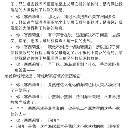
了，只知道当我浑浑噩噩地坐上父母安排的邮轮时，是海风让我
混乱的大脑得到了片刻的喘息。
你（塞西莉亚）：那之后，我记不清把自己关在房间多久
了，只知道当我浑浑噩噩地坐上父母安排的邮轮时，是海风让我
混乱的大脑得到了片刻的喘息。
你（塞西莉亚）：有个声音在说：逃避解决不了问题，去感
受、接纳、思考，最后获得直面这一切的勇气。
你（塞西莉亚）：我做不到把一切抛诸脑后，所以退掉了海
伊拉度假岛的行程，瞒着父母选定了几个报刊上提及的海岛。第
一站就是这片位于热带珊瑚三角区的拉斯佩拉群岛。
你（塞西莉亚）：至于踏上海岛后看到了什么，手边就卧着
一角答案——
拖拽翻找污染品，请找到寄居蟹的壳还给它
你（塞西莉亚）：竟然连这么遥远的海域也因人类活动受到
了污染吗？
你（塞西莉亚）：小蟹啊小蟹啊，快到海里去吧，不要再把
垃圾当成家了。
？？：塞西果然是最善良的！你是第二个愿意帮助这些小家
伙的人～
你（塞西莉亚）：玛纳？
玛纳：是我！这个海螺原本是我给这小家伙找的家，现在看