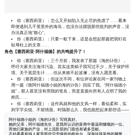
你（塞西莉亚）：怎么又开始陷入无止尽的焦虑了……看来
即便逃到几千英里外的海岛，也没办法摆脱那些批判的声音，没
办法真正地“散心”。
你（塞西莉亚）：只要一歇下来，还是会想起那篇把我钉在
耻辱柱上的文章……
角色【塞西莉亚·阿什福德】的共鸣提升了！
你（塞西莉亚）：三个月前，我发表了那篇《海的讣告》，
呼吁大家关注海洋污染。其实这类稿子我写过不少，关于保护环
境、关于底层生计……但从来掀不起波澜，没有人愿意看。
你（塞西莉亚）：但这次不同，有位评论家在同一家刊物上
用一篇《致阿什福德小姐的海的讣告》回应了我。“阿什福德小
姐”，那人甚至没有用我的笔名，而是直接向所有人点明了我的
姓氏……
你（塞西莉亚）：这作风就和他的文风一样，看似柔和，实
则字字尖锐、不留情面。时隔那么久，我也能想起来那些话——
阿什福德小姐的《海的讣告》写得真好。

她的父亲，阿什福德先生，是我所认识的富商中最温和慷慨的一位。

而他们家族的产业，对上流阶层的门面也有诸多贡献。

不妨看看有钱人家里那些贝壳镶嵌的梳妆台，深海珍珠装饰的脚凳，