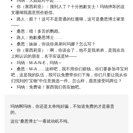
玛纳：大姐姐对不起……
你（塞西莉亚）：撞到人了？十分抱歉女士！玛纳摔坏的这
支珊瑚我愿意照价赔偿。
路人：赔？！这可不是普通的红珊瑚，这可是桑恩博士家里
——
桑恩：啧！多舌的鹦鹉。
路人：抱歉桑恩博士……
桑恩：妹妹，你说你弟弟叫玛娜？怎么写？
你（塞西莉亚）：啊，你误会了，他不是我弟弟，是我在岛
上刚认识的朋友，名字应该是M——
玛纳：M-A-N-E，玛纳～
桑恩：M-A……这样吧，我不用你们赔钱，你们要参加寻宝对
吧，这是我的队伍，我可以免费带你们下海，你们只要让我从你
们找到的“宝物”中任意挑选一件。怎么样，愿意接受吗两位？
玛纳：免费诶！塞西我们答应她吧。
玛纳啊玛纳，你还是太单纯好骗，不知道免费的才是最贵
的。
这位“桑恩博士”一看就动机不纯。