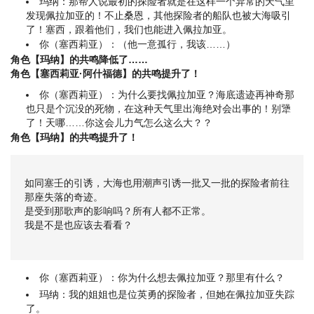
玛纳：那帮人说最初的探险者就是在这样一个异常的天气里
发现佩拉加亚的！不止桑恩，其他探险者的船队也被大海吸引
了！塞西，跟着他们，我们也能进入佩拉加亚。
你（塞西莉亚）：（他一意孤行，我该……）
角色【玛纳】的共鸣降低了……
角色【塞西莉亚·阿什福德】的共鸣提升了！
你（塞西莉亚）：为什么要找佩拉加亚？海底遗迹再神奇那
也只是个沉没的死物，在这种天气里出海绝对会出事的！别犟
了！天哪……你这会儿力气怎么这么大？？
角色【玛纳】的共鸣提升了！
如同塞壬的引诱，大海也用潮声引诱一批又一批的探险者前往
那座失落的奇迹。
是受到那歌声的影响吗？所有人都不正常。
我是不是也应该去看看？
你（塞西莉亚）：你为什么想去佩拉加亚？那里有什么？
玛纳：我的姐姐也是位英勇的探险者，但她在佩拉加亚失踪
了。