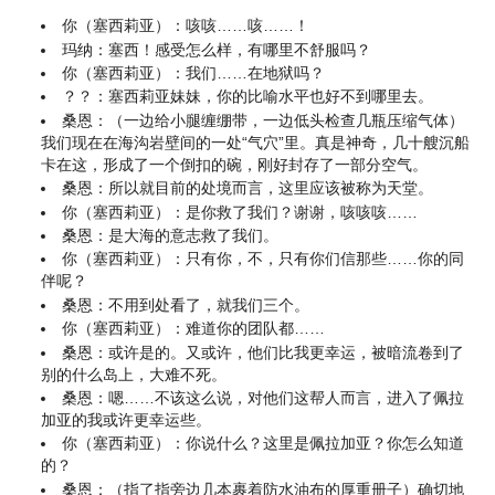
你（塞西莉亚）：咳咳……咳……！
玛纳：塞西！感受怎么样，有哪里不舒服吗？
你（塞西莉亚）：我们……在地狱吗？
？？：塞西莉亚妹妹，你的比喻水平也好不到哪里去。
桑恩：（一边给小腿缠绷带，一边低头检查几瓶压缩气体）
我们现在在海沟岩壁间的一处“气穴”里。真是神奇，几十艘沉船
卡在这，形成了一个倒扣的碗，刚好封存了一部分空气。
桑恩：所以就目前的处境而言，这里应该被称为天堂。
你（塞西莉亚）：是你救了我们？谢谢，咳咳咳……
桑恩：是大海的意志救了我们。
你（塞西莉亚）：只有你，不，只有你们信那些……你的同
伴呢？
桑恩：不用到处看了，就我们三个。
你（塞西莉亚）：难道你的团队都……
桑恩：或许是的。又或许，他们比我更幸运，被暗流卷到了
别的什么岛上，大难不死。
桑恩：嗯……不该这么说，对他们这帮人而言，进入了佩拉
加亚的我或许更幸运些。
你（塞西莉亚）：你说什么？这里是佩拉加亚？你怎么知道
的？
桑恩：（指了指旁边几本裹着防水油布的厚重册子）确切地