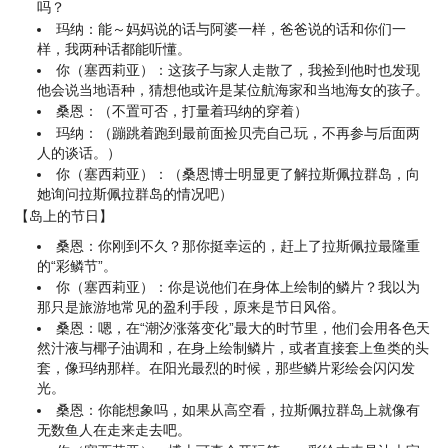
吗？
玛纳：能～妈妈说的话与阿婆一样，爸爸说的话和你们一
样，我两种话都能听懂。
你（塞西莉亚）：这孩子与家人走散了，我捡到他时也发现
他会说当地语种，猜想他或许是某位航海家和当地海女的孩子。
桑恩：（不置可否，打量着玛纳的穿着）
玛纳：（蹦跳着跑到最前面捡贝壳自己玩，不再参与后面两
人的谈话。）
你（塞西莉亚）：（桑恩博士明显更了解拉斯佩拉群岛，向
她询问拉斯佩拉群岛的情况吧）
【岛上的节日】
桑恩：你刚到不久？那你挺幸运的，赶上了拉斯佩拉最隆重
的“彩鳞节”。
你（塞西莉亚）：你是说他们在身体上绘制的鳞片？我以为
那只是旅游地常见的盈利手段，原来是节日风俗。
桑恩：嗯，在“潮汐涨落变化”最大的时节里，他们会用各色天
然汁液与椰子油调和，在身上绘制鳞片，或者直接套上鱼类的头
套，像玛纳那样。在阳光最烈的时候，那些鳞片彩绘会闪闪发
光。
桑恩：你能想象吗，如果从高空看，拉斯佩拉群岛上就像有
无数鱼人在走来走去吧。