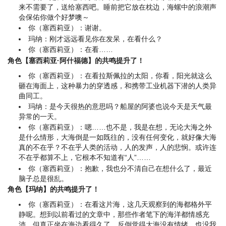
来不需要了，送给塞西吧。睡前把它放在枕边，海螺中的浪潮声
会保佑你做个好梦噢～
你（塞西莉亚）：谢谢。
玛纳：刚才远远看见你在发呆，在看什么？
你（塞西莉亚）：在看……
角色【塞西莉亚·阿什福德】的共鸣提升了！
你（塞西莉亚）：在看拉斯佩拉的太阳，你看，阳光就这么
砸在海面上，这种暴力的穿透感，和携带工业机器下潜的人类异
曲同工。
玛纳：是今天很热的意思吗？船屋的阿婆也说今天是天气最
异常的一天。
你（塞西莉亚）：嗯……也不是，我是在想，无论大海之外
是什么情形，大海倒是一如既往的，没有任何变化，就好像大海
真的不在乎？不在乎人类的活动，人的发声，人的悲悯。或许连
不在乎都算不上，它根本不知道有“人”……
你（塞西莉亚）：抱歉，我也分不清自己在想什么了，最近
脑子总是很乱。
角色【玛纳】的共鸣提升了！
你（塞西莉亚）：在看这片海，这几天观察到的海都格外平
静呢。想到以前看过的文章中，那些作者笔下的海洋都情感充
沛，但真正坐在海边看得久了，反倒觉得大海没有情绪，也没我