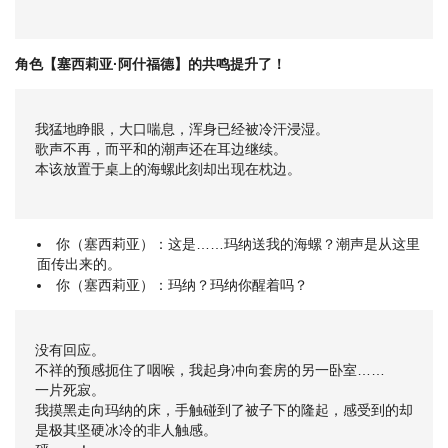
角色【塞西莉亚·阿什福德】的共鸣提升了！
我猛地睁眼，大口喘息，浑身已经被冷汗浸湿。
歌声不再，而平和的潮声还在耳边继续。
本该放置于桌上的海螺此刻却出现在枕边。
你（塞西莉亚）：这是……玛纳送我的海螺？潮声是从这里
面传出来的。
你（塞西莉亚）：玛纳？玛纳你醒着吗？
没有回应。
不祥的预感扼住了咽喉，我起身冲向套房的另一卧室……
一片死寂。
我摸黑走向玛纳的床，手触碰到了被子下的隆起，感受到的却
是极其坚硬冰冷的非人触感。