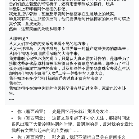
贵妇们趋之若鹜的玳瑁梳子，还有用珊瑚制成的摆件、玩具……

半数以上都印着阿什福德的标记。

我无意控诉奢靡，甚至想夸赞阿什福德家在生意场上的诚实。

毕竟我有幸见过那些供应商，他们提供给阿什福德家的原材料可谓货
真价实，童叟无欺。

然而，这些美丽的死物从哪来？

从哪来呢？

从大人们在伦敦的安乐窝里看不见的地方来；

从太平洋群岛、大西洋群岛、从世界每一处盛产这些资源的群岛来；

从阿什福德小姐用眼泪吊唁的大海中来。

我并非驳斥保护环境的观点，只是认为真正需要讣告的，是那些为了
捞取这些奢侈品原料而被压榨得日夜不得歇息的渔民，那些为了生计
孤身犯险而溺亡海中的孩童，以及那些并不需要华贵珠宝去装点生活
却被阿什福德小姐用“人类”二字一并指控的无辜大众。

我不知道有多少“阿什福德们”去过真正贫穷的海岛？

我去过。

我知道很多在海中失踪的渔民甚至没有登记过名字，死后也没有讣
告。

……
你（塞西莉亚）：光是回忆开头就让我浑身发冷……
你（塞西莉亚）：这篇文章引起了不小的关注，那段时间还
跟风出现了大量冷嘲热讽的时评。最讽刺的是，反对我的文章比
我所有文章加起来的流传度都广……
你（塞西莉亚）：那之后，我记不清把自己关在房间多久