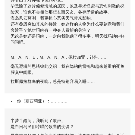
并非出于对神秘传说的不安。
毕竟除了这片偏僻海域的居民，以及寻求怪诞与恐怖刺激的探
险家，谁也不会相信那些玄而又玄、各存矛盾的故事。
海岛风云莫测，我更担心恶劣天气带来影响。
还有桑恩突如其来的接近，她这样的人物为什么要刻意和我们
套近乎？她对玛纳有一种令人费解的关注？
无论是她还是玛纳，一定向我隐瞒了很多事，明天找玛纳好好
问问吧。
M、A、N、E，M、A、N、A，佩拉加亚，讣告……
毫无逻辑的思绪彼此交织，我在隐约的雷鸣和越来越重的死鱼
腥臭中阖眼。
拉斯佩拉群岛的夜晚，总是特别容易入睡……
你（塞西莉亚）：…………
半梦半醒间，我听到了歌声。
是白日岛民们哼唱的歌曲的变调？