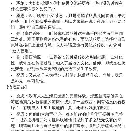
玛纳：大姐姐你呢？你和岛民交流得更多，他们没告诉你有
什么需要注意的禁忌吗？
桑恩：没听说有什么“禁忌”，只是彩鳞节庆典期间管得比平时
严些，加上今晚似乎有暴雨，所以大家都在说：夜晚干万不要出
门，最好把自己绑在床板上。
你（塞西莉亚）：听起来和希腊神话中塞壬的歌声有异曲同
工之处。塞壬用歌喉迷惑水手的心智，而聪明的勇士选择把自己
束缚在桅杆上渡过海域。东方神话里也有类似的传说，好像叫
“鲛人夜唱”。
你（塞西莉亚）：世界各地的神话传说有时能找到一些相似
性，或许是在传播过程中融入了当地的文化、信仰、抑或是在历
史变迁、战乱分裂等更宏观的更迭下发生了改变。
桑恩：又或者是人为捏造，想借此掩盖些什么。当然，我只
是补充一种可能性。
【海底遗迹】
桑恩：没有人见过海底遗迹的完整样貌。那些航海家确实在
海底地震后从被翻搅的海床中找到了一些东西：刻有铭文的石板
碎片、有明显人工加工痕迹的工具、珊瑚和残损的廊柱。
桑恩：但他们太急于把这些难以解读的碎片化证据拼凑完整
了，很多投机者开始向世界吹嘘他们见到了多么绝无仅有的奇
迹，聘请画师绘制自己想象中的海底宫殿，编织关于蕴含神秘力