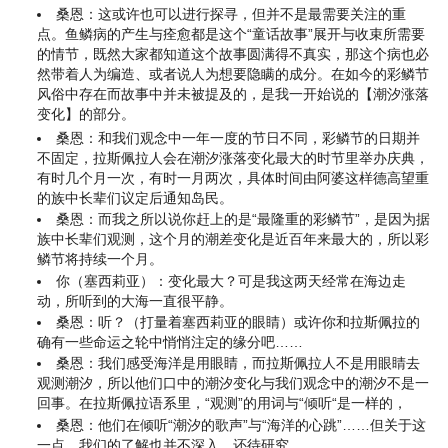
桑恩：这或许也可以进行探寻，但并不是最需要关注的重
点。鱼鳞病的产生与痊愈都是这个“童话故事”展开与收束所需要
的情节，既然大家都知道这个故事圆满得不真实，那这个病也必
然带着人为编造、或者说人为想要隐瞒的成分。在如今的彩鳞节
风俗中存在而故事中并未被提及的，是我一开始说的【潮汐涨落
变化】的部分。
桑恩：和我们观念中一年一度的节日不同，彩鳞节的日期并
不固定，拉斯佩拉人会在潮汐涨落变化最大的时节里举办庆典，
有时几个月一次，有时一月两次，具体时间由阿婆这样德高望重
的族中长辈们议定后通知岛民。
桑恩：而我之所以说你赶上的是“最隆重的彩鳞节”，是因为据
族中长辈们观测，这个月的潮差变化是近百年来最大的，所以彩
鳞节将持续一个月。
你（塞西莉亚）：变化最大？可是我这两天经常在海边走
动，所听到的大海一直很平静。
桑恩：听？（打量着塞西莉亚的眼睛）或许你和拉斯佩拉的
确有一些命运之轮中悄悄注定的缘分吧……
桑恩：我们感受海洋是用眼睛，而拉斯佩拉人不是用眼睛去
观测潮汐，所以他们口中的潮汐变化与我们观念中的潮汐不是一
回事。在拉斯佩拉语系里，“观测”的用词与“倾听“是一样的，
桑恩：他们在倾听“潮汐的歌声”与“海洋的心跳”……但关于这
一点，我们的了解也并不深入，还待研究。