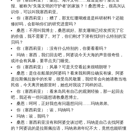
你（塞西莉亚）：桑恩、海洋文明……难道是那个屡次登
报、被称为“失落文明的守护者”的家族？！桑恩博士，很高兴认
识你，可以叫我塞西莉亚。
你（塞西莉亚）：糟了，那支红珊瑚难道是科研材料？还能
修好吗，会影响你们的研究进度吗？
桑恩：不用叫我博士，桑恩就好。那支珊瑚已经发挥完了它
的价值，我不需要了。对了，你们刚才下潜有找到什么特别的宝
贝吗？
你（塞西莉亚）：没有什么特别的，你要看看吗？
玛纳：塞西，我们回去吧，阿婆说今天大海的声音很奇怪，
或许会有风暴，要早点关门睡觉。
你（塞西莉亚）：风暴？可是天空看起来很晴朗呀？
桑恩：是住在船屋的阿婆吗？看来我和两位确实有缘。阿婆
是拉斯佩拉族中的长辈，很受岛民敬重，我经常会向她请教当地
民俗，今天离开她那里时，她也对我说了同样的话。
你（塞西莉亚）：看来岛民有自己的观测经验，那一起回去
吧，我还有一些问题想请教桑恩博士。
桑恩：呵呵，正好我也有问题想问问……玛纳弟弟。
你（塞西莉亚）：诶，玛纳吗？
玛纳：诶，我吗？
桑恩：塞西莉亚没有和阿婆交谈过吧，玛纳是自己去找阿婆
的？阿婆说的是拉斯佩拉语，玛纳弟弟年纪不大，竟然也能听懂