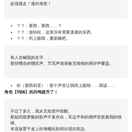
必须逃走！逃向海里！
？？：塞西，塞西……？
？？：放轻松，这里没有需要逃避的东西。
？？：闭上眼睛，重新睡吧。
有人在喊我的名字……
那些嘈杂的嘲笑声、咒骂声渐渐被无情绪的潮汐声覆盖。
你（塞西莉亚）：那个声音让我闭上眼睛……我该……
角色【玛纳】的共鸣提升了！
不过了多久，我从无知觉中惊醒。
那如同噩梦般的歌声不复存在，耳边平和的潮声安抚着我的情
绪。
本该放置于桌上的海螺此刻却出现在枕边。