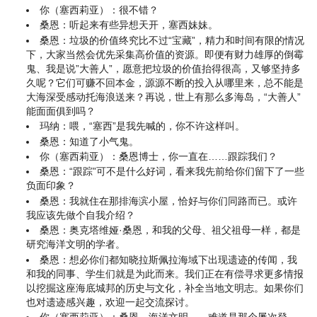
你（塞西莉亚）：很不错？
桑恩：听起来有些异想天开，塞西妹妹。
桑恩：垃圾的价值终究比不过“宝藏”，精力和时间有限的情况
下，大家当然会优先采集高价值的资源。即便有财力雄厚的倒霉
鬼、我是说”大善人”，愿意把垃圾的价值抬得很高，又够坚持多
久呢？它们可赚不回本金，源源不断的投入从哪里来，总不能是
大海深受感动托海浪送来？再说，世上有那么多海岛，“大善人”
能面面俱到吗？
玛纳：喂，“塞西”是我先喊的，你不许这样叫。
桑恩：知道了小气鬼。
你（塞西莉亚）：桑恩博士，你一直在……跟踪我们？
桑恩：“跟踪”可不是什么好词，看来我先前给你们留下了一些
负面印象？
桑恩：我就住在那排海滨小屋，恰好与你们同路而已。或许
我应该先做个自我介绍？
桑恩：奥克塔维娅·桑恩，和我的父母、祖父祖母一样，都是
研究海洋文明的学者。
桑恩：想必你们都知晓拉斯佩拉海域下出现遗迹的传闻，我
和我的同事、学生们就是为此而来。我们正在有偿寻求更多情报
以挖掘这座海底城邦的历史与文化，补全当地文明志。如果你们
也对遗迹感兴趣，欢迎一起交流探讨。