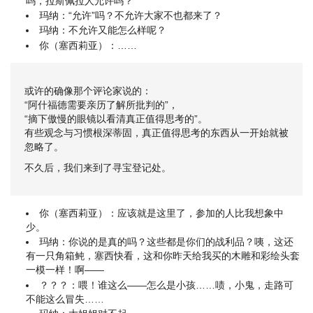
吗，拉斯佩拉人允许吗？
玛纳：“允许”吗？不允许大家不也都来了？
玛纳：不允许又能怎么样呢？
你（塞西莉亚）：……
或许的确像那个评论家说的：
“阿什福德需要亲历了解所批判的”，
“摘下傲慢的眼镜以看清真正值得思考的”。
有些观念与习惯根深蒂固，真正值得思考的东西从一开始就被
忽略了。
不久后，我们来到了寻宝登记处。
你（塞西莉亚）：应该就是这里了，参加的人比我想象中
少。
玛纳：你说的是真的吗？这些都是你们的战利品？咦，这还
有一只角箱鲀，塞西快看，这和你昨天给我买的木雕和彩绘头套
一模一样！啊——
？？？：喂！谁这么——怎么是小孩……啧，小鬼，走路可
不能这么冒失……