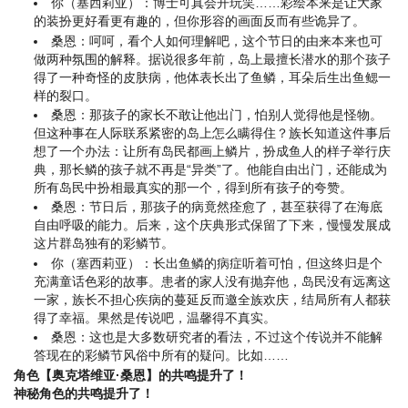
你（塞西莉亚）：博士可真会开玩笑……彩绘本来是让大家
的装扮更好看更有趣的，但你形容的画面反而有些诡异了。
桑恩：呵呵，看个人如何理解吧，这个节日的由来本来也可
做两种氛围的解释。据说很多年前，岛上最擅长潜水的那个孩子
得了一种奇怪的皮肤病，他体表长出了鱼鳞，耳朵后生出鱼鳃一
样的裂口。
桑恩：那孩子的家长不敢让他出门，怕别人觉得他是怪物。
但这种事在人际联系紧密的岛上怎么瞒得住？族长知道这件事后
想了一个办法：让所有岛民都画上鳞片，扮成鱼人的样子举行庆
典，那长鳞的孩子就不再是“异类”了。他能自由出门，还能成为
所有岛民中扮相最真实的那一个，得到所有孩子的夸赞。
桑恩：节日后，那孩子的病竟然痊愈了，甚至获得了在海底
自由呼吸的能力。后来，这个庆典形式保留了下来，慢慢发展成
这片群岛独有的彩鳞节。
你（塞西莉亚）：长出鱼鳞的病症听着可怕，但这终归是个
充满童话色彩的故事。患者的家人没有抛弃他，岛民没有远离这
一家，族长不担心疾病的蔓延反而邀全族欢庆，结局所有人都获
得了幸福。果然是传说吧，温馨得不真实。
桑恩：这也是大多数研究者的看法，不过这个传说并不能解
答现在的彩鳞节风俗中所有的疑问。比如……
角色【奥克塔维亚·桑恩】的共鸣提升了！
神秘角色的共鸣提升了！