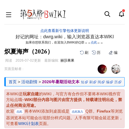
点此查看新引擎包体更新说明
好记的网址：dwrg.wiki，输入浏览器直达本WIKI
如果你想联系我们，欢迎加入BWIKI的Q群→→
点此
←←
炽夏海声（2026）
刷
历
编
阅读
2026-07-02
更新
最新编辑:
丽莎果果
跳
跳
页面贡献者 :
到
到
导
搜
首页
>
活动剧情
>
2026年暑期活动文本
短
刷
阅
编
历
航
索
本WIKI是
玩家自建
的WIKI，与官方有合作但不要将本WIKI视作官
方站点哦~
WIKI部分内容与图片由官方提供，转载请注明出处，禁
止任何商业用途。
欢迎
将本WIKI添加到桌面或是
Q群。
Firefox
等浏览
点此
点此加入
器浏览本站可能会出现部分样式问题。人手有限可能会延迟更新，
可查看
WIKI计划表
页面。