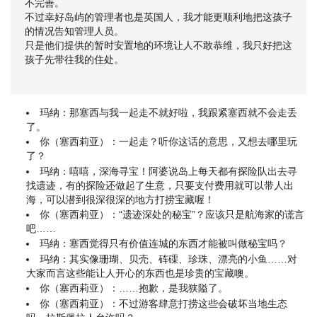
不完善。
不过幸好岛屿的管理者也是英国人，我才能更顺利地把这孩子
的情况告知管理人员。
只是他们提供的暂时安置地的环境让人不敢恭维，我只好把这
孩子先带往我的住处。
玛纳：那塞西与我一起走不就好啦，我跟紧塞西就不会走丢
了。
你（塞西莉亚）：一起走？听你这话的意思，又想去哪里玩
了？
玛纳：嘻嘻，深海寻宝！阿婆说岛上每天都有探险队出去寻
找遗迹，有的探险还做起了生意，只要支付费用就可以带人出
海，可以潜到很深很深的地方打捞宝藏喔！
你（塞西莉亚）：“遗迹深处的秘宝”？应该只是航海家的谎言
吧……
玛纳：塞西觉得只有价值连城的东西才能被叫做秘宝吗？
玛纳：其实像珊瑚、贝壳、砗磲、珍珠、漂亮的小鱼……对
大家而言这些能让人开心的东西也是珍贵的宝藏噢。
你（塞西莉亚）：……抱歉，是我狭隘了。
你（塞西莉亚）：不过游客肆意打捞这些会破坏当地生态