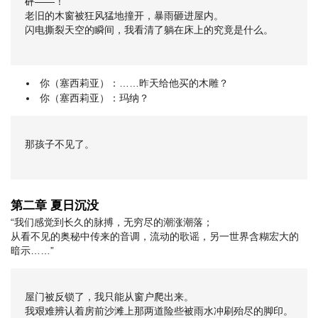
砰——！
老旧的木窗被狂风猛地撞开，暴雨砸进屋内。
闪电撕裂天空的瞬间，我看清了躺在床上的究竟是什么。
你（塞西莉亚）：……昨天给他买的木雕？
你（塞西莉亚）：玛纳？
那孩子不见了。
第二章 夏日沉没
“我们感觉到长久的脉搏，无穷尽的潮涨潮落；
从看不见的奥秘中传来的音调，流动的歌谣，另一世界含糊宏大的
暗示……”
屋门被反锁了，我只能从窗户爬出来。
我艰难辨认着房前沙滩上那两道险些被雨水冲刷殆尽的脚印。