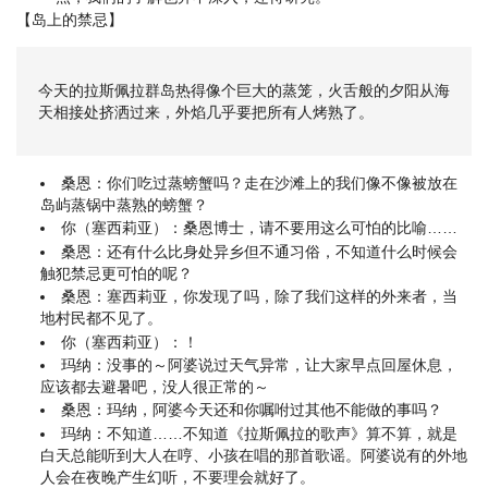
【岛上的禁忌】
今天的拉斯佩拉群岛热得像个巨大的蒸笼，火舌般的夕阳从海
天相接处挤洒过来，外焰几乎要把所有人烤熟了。
桑恩：你们吃过蒸螃蟹吗？走在沙滩上的我们像不像被放在
岛屿蒸锅中蒸熟的螃蟹？
你（塞西莉亚）：桑恩博士，请不要用这么可怕的比喻……
桑恩：还有什么比身处异乡但不通习俗，不知道什么时候会
触犯禁忌更可怕的呢？
桑恩：塞西莉亚，你发现了吗，除了我们这样的外来者，当
地村民都不见了。
你（塞西莉亚）：！
玛纳：没事的～阿婆说过天气异常，让大家早点回屋休息，
应该都去避暑吧，没人很正常的～
桑恩：玛纳，阿婆今天还和你嘱咐过其他不能做的事吗？
玛纳：不知道……不知道《拉斯佩拉的歌声》算不算，就是
白天总能听到大人在哼、小孩在唱的那首歌谣。阿婆说有的外地
人会在夜晚产生幻听，不要理会就好了。