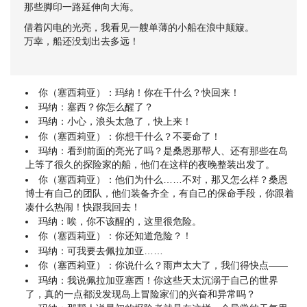
那些脚印一路延伸向大海。
借着闪电的光亮，我看见一艘单薄的小船在浪中颠簸。
万幸，船还没划出去多远！
你（塞西莉亚）：玛纳！你在干什么？快回来！
玛纳：塞西？你怎么醒了？
玛纳：小心，浪头太急了，快上来！
你（塞西莉亚）：你想干什么？不要命了！
玛纳：看到前面的亮光了吗？是桑恩那帮人、还有那些在岛
上等了很久的探险家的船，他们在这样的夜晚整装出发了。
你（塞西莉亚）：他们为什么……不对，那又怎么样？桑恩
博士有自己的团队，他们装备齐全，有自己的保命手段，你跟着
凑什么热闹！快跟我回去！
玛纳：唉，你不该醒的，这里很危险。
你（塞西莉亚）：你还知道危险？！
玛纳：可我要去佩拉加亚……
你（塞西莉亚）：你说什么？雨声太大了，我们得快点——
玛纳：我说佩拉加亚塞西！你这些天太沉溺于自己的世界
了，真的一点都没发现岛上冒险家们的兴奋和异常吗？