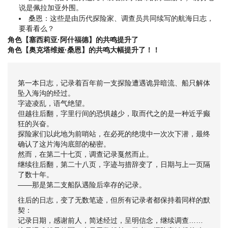
说是佩拉加亚外围。
桑恩：这些是由历代探险家、调查员共同续写的航海日志，
要看看么？
角色【塞西莉亚·阿什福德】的共鸣提升了
角色【奥克塔维娅·桑恩】的共鸣大幅提升了！！
第一本日志，记录着百年前一支探险遭遇诡异暗流、船只解体
坠入海沟的经过。
字迹凌乱，语气绝望。
但越往后翻，字里行间的恐惧越少，取而代之的是一种近乎癫
狂的兴奋。
探险家们以此地为前哨站，在必死的绝境中一次次下潜，最终
确认了这片海沟底部的秘密。
然而，在第二十七页，调查记录戛然而止。
继续往后翻，第二十八页，字迹与措辞变了，日期与上一页隔
了数十年。
——那是第二支船队遇险后幸存的记录。
往后的日志，变了无数笔迹，但所有记录者都保持着同样的默
契：
记录日期，感谢前人，简述经过，呈明信念，继续调查……