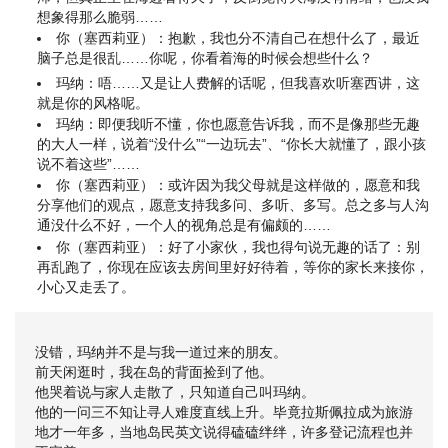
想象得那么脆弱……
你（塞西莉亚）：抱歉，我也分不清自己在想什么了，最近
脑子总是很乱……你呢，你看着海的时候会想些什么？
玛纳：唔……又是让人费解的话呢，但我喜欢听塞西讲，这
就是你的风格呢。
玛纳：即便我听不懂，你也愿意告诉我，而不是像那些无趣
的大人一样，说着“没什么”“一边玩去”、“你长大就懂了，跟小孩
说不着这些”……
你（塞西莉亚）：或许因为我父母就是这样做的，愿意和我
分享他们的观点，愿意支持我多问、多听、多写。总之多与人沟
通没什么不好，一个人的视角总是有偏颇的……
你（塞西莉亚）：好了小家伙，我也得句说无趣的话了：别
再乱跑了，你现在应该去房间里好好待着，等你的家长来接你，
小心又走丢了。
没错，玛纳并不是与我一道过来的朋友。
前天闲逛时，我在岛的背面捡到了他。
他哭着说与家人走散了，只知道自己叫玛纳。
他的一问三不知让寻人难度直线上升。毕竟拉斯佩拉成为旅游
地才一年多，当地岛民英文说得磕磕绊绊，许多登记流程也并