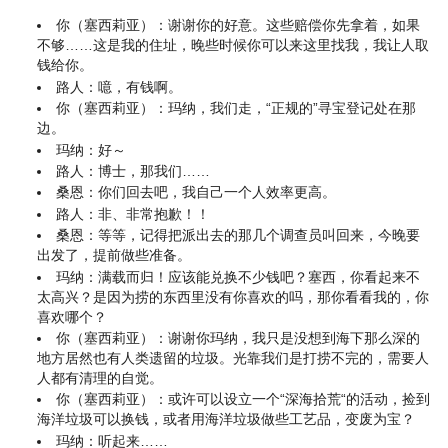
你（塞西莉亚）：谢谢你的好意。这些赔偿你先拿着，如果
不够……这是我的住址，晚些时候你可以来这里找我，我让人取
钱给你。
路人：噫，有钱啊。
你（塞西莉亚）：玛纳，我们走，“正规的”寻宝登记处在那
边。
玛纳：好～
路人：博士，那我们……
桑恩：你们回去吧，我自己一个人效率更高。
路人：非、非常抱歉！！
桑恩：等等，记得把派出去的那几个调查员叫回来，今晚要
出发了，提前做些准备。
玛纳：满载而归！应该能兑换不少钱吧？塞西，你看起来不
太高兴？是因为捞的东西里没有你喜欢的吗，那你看看我的，你
喜欢哪个？
你（塞西莉亚）：谢谢你玛纳，我只是没想到海下那么深的
地方居然也有人类遗留的垃圾。光靠我们是打捞不完的，需要人
人都有清理的自觉。
你（塞西莉亚）：或许可以设立一个“深海拾荒“的活动，捡到
海洋垃圾可以换钱，或者用海洋垃圾做些工艺品，变废为宝？
玛纳：听起来……