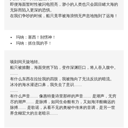
即便海面暂时性被闪电照亮，渺小的人类也只会因目睹大海的
无际而陷入更深的恐惧。
在我们争吵的时候，船只竟早被海浪悄无声息地拖到了远海！
玛纳：塞西！别愣神！
玛纳：抓住我的手！
顷刻间天旋地转。
船只被掀翻，海面突然下陷，变作深渊巨口，将人吞入腹中。
……
有什么东西在拉扯我的四肢，我被拖向了无法反抗的暗流。
冰冷的海水灌进口鼻，我失去了意识……
……
有什么声音…… 像惠特曼诗里那样的声音…… 是潮声，无穷
尽的潮声…… 是脉搏，如同生命般有力，又如海洋般幽远的
脉搏…… 是歌谣，从看不见的奥秘中传来的音调，是另一世
界含糊宏大的古老暗示……