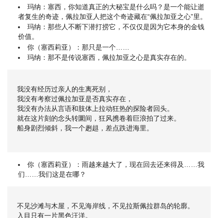
玛纳：塞西，你知道真正的大秘宝是什么吗？是一个能让逝
者复生的奇迹，佩拉加亚人把这个奇迹藏在“佩拉加亚之心”里。
玛纳：那些人不断下潜打捞它，不仅仅是因为它本身的金钱
价值。
你（塞西莉亚）：那只是一个……
玛纳：那不是传说塞西，佩拉加亚之心是真实存在的。
我没有经历过亲人的生离死别，
我没有考察过佩拉加亚是否真实存在，
我没有办法从言语和肢体上拉动狂热的探险者回头。
就在这片刻的念头转圜间，狂风携卷着巨浪拍了过来。
船身剧烈倾斜，我一个趔趄，差点跌进海里。
你（塞西莉亚）：雨越来越大了，现在回去还来得及……我
们……我们这是在哪？
不见沙滩与木屋，不见海岸线，不见拉斯佩拉群岛的轮廓。
入目只有一片黑色汪洋。