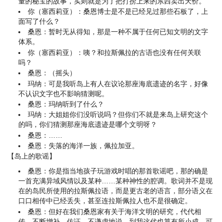
量的秘宝的故事，实则就是为了把打捞上来的东西卖出天价。
你（塞西莉亚）：桑恩博士是不是已经见过那些石板了，上
面写了什么？
桑恩：暂时无从得知，那是一种不属于任何已知文明的文字
体系。
你（塞西莉亚）：咦？和拉斯佩拉的古语也没有任何关联
吗？
桑恩：（摇头）
玛纳：可是我听岛上有人在议论那座海底遗迹的名字，好像
不认识文字也不影响猜测呢。
桑恩：玛纳听到了什么？
玛纳：大姐姐你们没听说吗？但你们不就是来岛上研究这个
的吗，你们猜测那座海底遗迹是哪个文明呀？
桑恩：……
桑恩：失落的海洋一族，佩拉加亚。
【岛上的歌谣】
桑恩：你是指当地孩子玩游戏时唱的那首歌谣吧，那的确是
一首充满异域风情以及某种……某种神性的腔调。歌词并不是现
在的岛民所使用的拉斯佩拉语，而是更古老的语言，部分语义在
口口相传中已经丢失，甚至连拉斯佩拉人也不是很确定。
桑恩：但好在我们桑恩家有关于海洋文明的研究，代代相
传，不断增补、佐证。不谦虚地说，到我这代也算有所小成，可