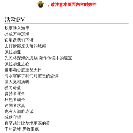
，请注意本页面内容时效性
活动PV
炽夏跌入海里
碎成万种斑斓
它引诱我们下潜
去打捞那座失落的城邦
佩拉加亚
先民将深海的恩赐 凝作传说中的秘宝
佩拉加亚之心
当那颗心脏重见天日
海水溶解了我们对窒息的恐惧
世人竞相扬帆
驶向蔚蓝
贪婪者逐金
狂热者朝圣
迷惘者求真
也有人满腔赤诚
缄默守望
直至越过比梦境更深的蓝
千年遗墟 尽收眼底